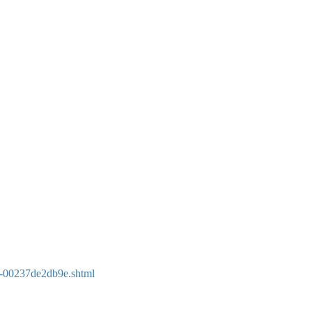
4-00237de2db9e.shtml