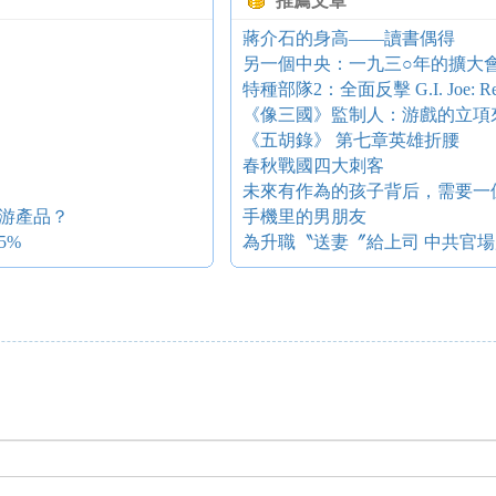
推薦文章
蔣介石的身高――讀書偶得
另一個中央：一九三○年的擴大
特種部隊2：全面反擊 G.I. Joe: Retali
《像三國》監制人：游戲的立項
《五胡錄》 第七章英雄折腰
春秋戰國四大刺客
未來有作為的孩子背后，需要一
游產品？
手機里的男朋友
5%
為升職〝送妻〞給上司 中共官