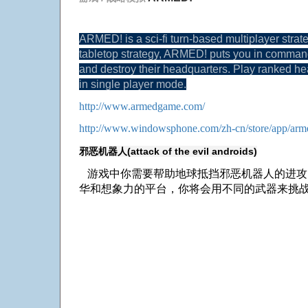
ARMED! is a sci-fi turn-based multiplayer stra
tabletop strategy, ARMED! puts you in command of 
and destroy their headquarters. Play ranked he
in single player mode.
http://www.armedgame.com/
http://www.windowsphone.com/zh-cn/store/app/ar
邪恶机器人(attack of the evil androids)
游戏中你需要帮助地球抵挡邪恶机器人的进攻
华和想象力的平台，你将会用不同的武器来挑