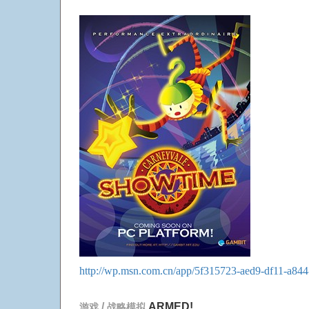
http://wp.msn.com.cn/app/5f315723-aed9-df11-a84
/
ARMED!
游戏
战略模拟