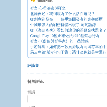
相關閱讀
哲言-心理治療與禪坐
北漂自述：我到底為了什么活在這兒？
從創意到發布：一個手游開發者的完整經歷
中國最強大的刷榜群體出現了 葡萄語錄
從《海島奇兵》看如何讓你的游戲金榜題名？
Google Play 10種正確做法和10種禁忌行為
哲言-《僧侶與哲學家》的一些讀感
手游解碼：如何把一款頁游改為高留存率的手
馬云烏鎮演講句句干貨：憑什么你就是幸運的
評論集
暫無評論。
稱謂：