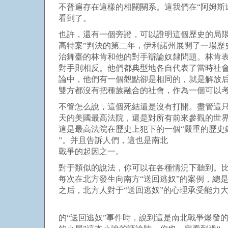
不普遍存在這樣的相關關系。這我們在“阿姆斯
看到了。
也許，還有一個旁證，可以證明這個歷史的局限
高特案”判決的第二年，伊利諾州展開了一場歷
治舞臺的林肯和他的對手辯論奴隸問題。林肯
對手則相反。他們都典型地各自代表了當時社
論中，他們有一個觀點卻是相同的，就是解放
雙方都沒有把種族融合的社會，作為一個可以
不管怎么說，這個死結還是沒有打開。盡管這
天的美國最高法院，還是對所有前來參觀的世
這是最高法院在歷史上犯下的一個“嚴重的歷史
”。并且告訴人們，這也是南北
戰爭的起因之一。
對于類似的說法，你可以在各種情況下聽到。比
每次在北方發生向南方“送回逃奴”的案例，總是
之后，北方人對于“送回逃奴”的心理承受能力
的“送回逃奴”事件時，說到這是南北戰爭爆發