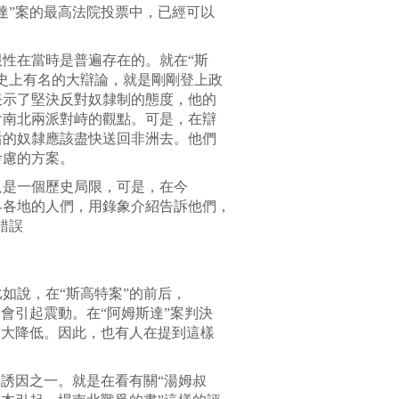
達”案的最高法院投票中，已經可以
性在當時是普遍存在的。就在“斯
史上有名的大辯論，就是剛剛登上政
表示了堅決反對奴隸制的態度，他的
會南北兩派對峙的觀點。可是，在辯
后的奴隸應該盡快送回非洲去。他們
考慮的方案。
只是一個歷史局限，可是，在今
界各地的人們，用錄象介紹告訴他們，
錯誤
如說，在“斯高特案”的前后，
會引起震動。在“阿姆斯達”案判決
大大降低。因此，也有人在提到這樣
的誘因之一。就是在看有關“湯姆叔