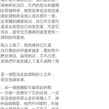
羅萊納和佐治亞，它們的想法和建國
們在那個時候，雖然從來也沒有說過，
認過奴隸制和這個人道目標不一致。
趕走英國的總督統治，自己作主過日
本還是在按照自己的意思過，可是它
。現在，盡管北方擴展的速度更快一
奴隸制的同盟者。
爭取占上風了。既然僵持已久還
見自行廢奴的州越來越多，廢奴勢力
個歷史潮流。論理的話，又不占理。
？那我們不做美國人了還不成嗎？我
了是一個堅決反奴隸制的人之外，
者甚至強過前者。
盾，由一個接觸點引爆而起的戰
另一方卻一把揪住了它的后領，一定
再當這個規矩那么多的美國人了。南
另外搞個聯盟。他們不叫聯邦，叫做
想怎么過就怎么過，一了百了。北方