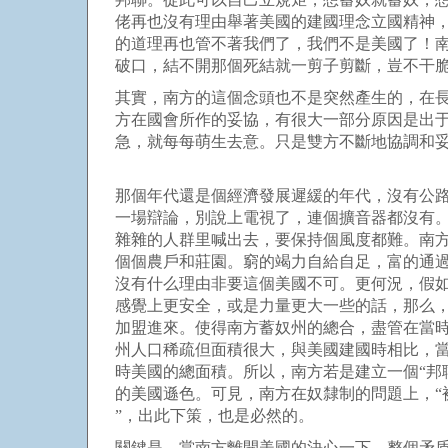
佬再也沒有理由舉著美國的建國理念立國精神，
的道理再也管不著我們了，我們不是美國了！
破口，結不開那個死結就一剪子剪斷，豈不干
其實，南方的這個念頭也不是突然產生的，在
方在國會所作的妥協，有很大一部分原因是出
急，就每每萌生去意。只是雙方不斷地協調和
那個年代還是個經濟發展遲緩的年代，沒有公
一場辯論，別說上電視了，連個擴音器都沒有
雜雜的人群里喊出去，要保持個風度都難。南
個個農戶和莊園。窮的竭力自給自足，富的通
沒有什么理由非要這個美國不可。更何況，假
感覺上更安全，或是力量更大一些的話，那么
加盟進來。使得南方蓄奴州的總合，盡管在當
州人口稀疏但面積很大，與美國建國時相比，
時美國的總面積。所以，南方若是建立一個“邦
的美國遜色。可見，南方在奴隸制的問題上，“
”，出此下策，也是必然的。
關鍵是，當南方離開美國的決心一下，整個矛