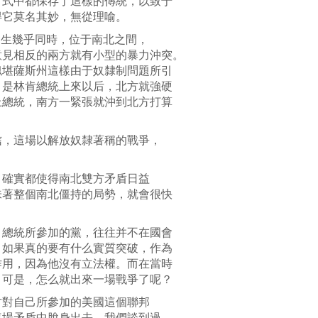
方式中都保存了這樣的傳統，以致于
得它莫名其妙，無從理喻。
發生幾乎同時，位于南北之間，
意見相反的兩方就有小型的暴力沖突。
似堪薩斯州這樣由于奴隸制問題所引
，是林肯總統上來以后，北方就強硬
上總統，南方一緊張就沖到北方打算
信，這場以解放奴隸著稱的戰爭，
，確實都使得南北雙方矛盾日益
味著整個南北僵持的局勢，就會很快
，總統所參加的黨，往往并不在國會
，如果真的要有什么實質突破，作為
作用，因為他沒有立法權。而在當時
。可是，怎么就出來一場戰爭了呢？
方對自己所參加的美國這個聯邦
這場矛盾中脫身出去。我們談到過，