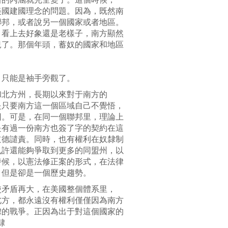
美國建國理念的問題。因為，既然南
聯邦，或者說另一個國家或者地區。
。看上去好象還是老樣子，南方顯然
兒了。那個年頭，蓄奴的國家和地區
，只能是袖手旁觀了。
和北方州，長期以來對于南方的
是只要南方這一個區域自己不覺悟，
因。可是，在同一個聯邦里，理論上
是有過一份南方也簽了字的契約在這
道德譴責。同時，也有權利在奴隸制
也許還能夠爭取到更多的同盟州，以
時候，以憲法修正案的形式，在法律
，但是卻是一個歷史趨勢。
使矛盾再大，在美國整個體系里，
北方，都永遠沒有權利僅僅因為南方
隸的戰爭。正因為出于對這個國家的
隸