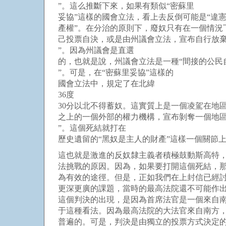
”。這么推斷下來，如果有類似“密蘇里
妥協”這樣的國會立法，看上去反倒可能是“違憲
產權”。在分治的原則下，廢奴只有在一個情況
己投票自決，或是由州議會立法，宣布自行放棄
”。因為州議會是直選
的，也就是說，州議會立法是一種“間接的公民
”。可是，在“密蘇里妥協”這樣的
國會立法中，規定了在北緯
36度
30分以北不得蓄奴。這實質上是一個凌駕在地
之上的一個外部的權力機構，宣布剝奪一個地區
”。這個死結就打在
歷史遺留的“黑奴是主人的財產”這樣一個關節
這也就是激進的反奴隸主義者積極鼓動斯高特
法挑戰的原因。因為，如果要打開這個死結，
為有效的途徑。但是，正如我們在上封信已經
更深更廣的課題，當時的最高法院還不可能作
這個判決的出現，是因為首席法官是一個來自
于這種看法。因為最高法院的大法官來自南方
普遍的。可是，判決是由獨立的投票方式決定