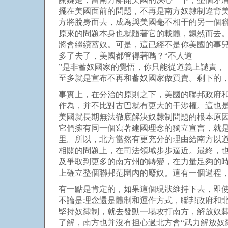
擺在美國面前的問題，不再是南方奴隸制違背
方將脫身而去，成為與美國毫不相干的另一個
原來的問題本身也就隨著它的載體，飄然而去
將會繼續蓄奴。可是，這已經不是你美國的事
多了去了，美國都管得著嗎？“不人道
”是非蓄奴國家的覺悟，你只能從道義上譴責，
至多就是宣布不再和蓄奴國家做買賣。剩下的
事實上，在分治的原則之下，美國的聯邦政府
作為，并不比對古巴就有更大的干涉權。這也
美國就長期無法徹底解決奴隸制問題的根本原
它們擁有同一個寫著建國理念的獨立宣言，就
里。所以，北方當然有更充分的理由給南方以
相關的問題上，在司法領域步步逼近。最終，
及爭取到更多的南方州的轉變，在力量足夠的
上確立整個聯邦范圍內的廢奴。這有一個過程
有一點是肯定的，如果這個現狀維持下去，即
不論是理念還是體制和運作方式，聯邦政府和
堅持奴隸制，就去發動一場攻打南方，解放奴
了解，南方也并沒有担心過北方會“武力解放奴