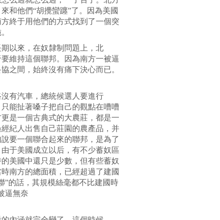
來和他們“胡攪蠻躔”了。因為美國
南方終于用他們的方式找到了一個突
脆。
長期以來，在奴隸制問題上，北
于要維持這個聯邦。因為南方一被逼
妥協之間，始終沒有痛下決心而已。
路沒有汽車，總統候選人要進行
。只能扯著嗓子把自己的觀點在嘈嘈
方更是一個古典式的大農莊，都是一
過經紀人出售自己莊園的農產品，并
如說要一個聯合起來的聯邦，是為了
，由于美國成立以后，有不少蓄奴區
時的美國中還只是少數，但有些蓄奴
當時南方的總面積，已經超過了建國
聯”的話，其規模絲毫都不比建國時
被逼無奈
盾的內涵就完全變了。這個時候，