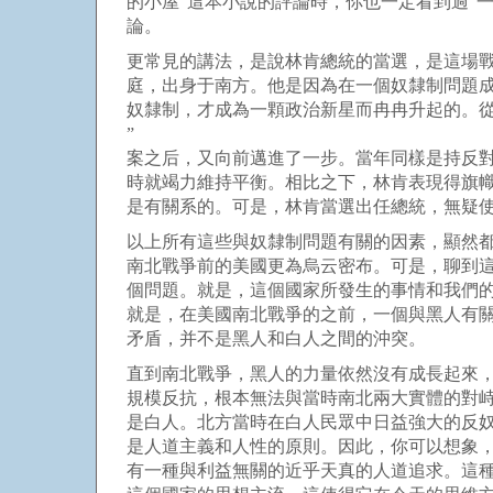
的小屋”這本小說的評論時，你也一定看到過“
論。
更常見的講法，是說林肯總統的當選，是這場
庭，出身于南方。他是因為在一個奴隸制問題
奴隸制，才成為一顆政治新星而冉冉升起的。從
”
案之后，又向前邁進了一步。當年同樣是持反
時就竭力維持平衡。相比之下，林肯表現得旗
是有關系的。可是，林肯當選出任總統，無疑
以上所有這些與奴隸制問題有關的因素，顯然
南北戰爭前的美國更為烏云密布。可是，聊到
個問題。就是，這個國家所發生的事情和我們
就是，在美國南北戰爭的之前，一個與黑人有
矛盾，并不是黑人和白人之間的沖突。
直到南北戰爭，黑人的力量依然沒有成長起來
規模反抗，根本無法與當時南北兩大實體的對
是白人。北方當時在白人民眾中日益強大的反
是人道主義和人性的原則。因此，你可以想象
有一種與利益無關的近乎天真的人道追求。這