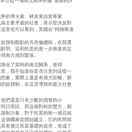
一本引起一場南北戰爭的書”這樣的評
戰爭的導火索。林肯來自貧寒家
成為主要矛盾的社會，表示堅決反對
這里也可以看到，美國在“阿姆斯達
對奴隸制觀點的凡布倫總統，在競選
幟鮮明。這和民意的進一步推進肯定
使得南方感到緊張。
都激化了當時的南北關系，使得
這里，我不知道你是否注意到這樣一
的想象，實際上還是有很大距離。那
關的奴隸制，在這里導致的最大社會
，他們還是只有少數的偶發的小
峙同日而語。而這個對峙的雙方，都
奴隸制力量，對于民眾的唯一感召就
，這個國家從開始建立，它的民間就
種具有廣泛民眾基礎的追求，形成了