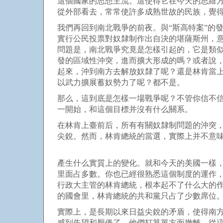
這個國家的思想主流。這使得它在今天的思維
從外部看去，常常使許多成熟世故的民族，覺
我們再回到南北戰爭的前夜。與“斯高特案”的
實行公民投票對奴隸制作出自決的堪薩斯州，
問題是，南北戰爭究竟是怎樣引起的，它是類
發的區域性沖突，進而擴大形成的嗎？或者說
起來，沖到南方去解放奴隸了呢？還是林肯當
以武力擴展蓄奴勢力了呢？都不是。
那么，這到底是怎樣一場戰爭呢？不管你信不
一開始，和這個目標并沒有什么關系。
在林肯上臺前后，所有有關奴隸制問題的沖突
尖銳。然而，林肯總統的當選，實際上并不意
產生什么實質上的變化。就和今天的美國一樣
里面占多數。你也已經很熟悉這個制度的運作
行政大主管的林肯總統，根本起不了什么大的
的國會里，林肯總統的共和黨只占了少數席位
實際上，是長期以來日益尖銳的矛盾，使得南
感到失望和厭倦了，他們打算單方面撤離，從