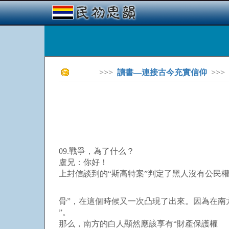
>>>
讀書—連接古今充實信仰
>>>
09.戰爭，為了什么？
盧兄：你好！
上封信談到的“斯高特案”判定了黑人沒有公民
骨”，在這個時候又一次凸現了出來。因為在南
”。
那么，南方的白人顯然應該享有“財產保護權