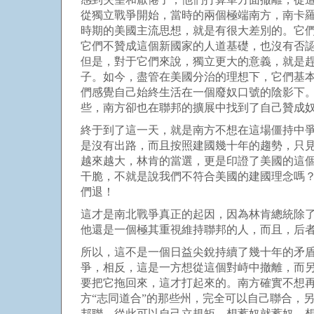
從獨立戰爭開始，當時的兩個極端南方，南卡
時期的美國主流思想，就是有很大差別的。它
它們不贊成這個新國家的人道基礎，也沒有否
但是，對于它們來說，獨立更大的意義，就是
子。如今，盡管在美國分治的理想下，它們基
們感覺自己始終生活在一個廢奴口號的陰影下
些，南方卻也在聯邦的擴展中找到了自己贊成
終于到了這一天，就是南方不想在這場僵持中
是沒有出路，而且按照建國幾十年的趨勢，只
越來越大，林肯的當選，更是印證了美國的這
干脆，不就是說我們不符合美國的建國理念嗎
們退！
這才是南北戰爭真正的起因，因為林肯總統除
他還是一個極其重視維持聯邦的人，而且，后
所以，這不是一個日益尖銳持續了幾十年的矛
爭，相反，這是一方想從這個對峙中撤離，而
要把它拖回來，這才打起來的。南方確實不想
方“志同道合”的那些州，完全可以自己聯合，
邦聯。從此可以自己立規矩，想蓄奴就蓄奴，