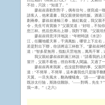
不抬，只說：“知道了。”
廖叔叔喜歡對對子，偶有佳句，便寫成一聯，
請客人，他來還書，我父親便留他吃飯。酒過
劃兩拳。廖叔叔連輸三拳，臉紅氣促，我父親
令，先生可肯賞臉？”父親笑道：“好哇，不知
您三杯。然后您再出上聯，我對下聯。”父親坦
廖叔叔得意洋洋地說：“年輕時讀《水滸》，
江，任爾地暖天寒，千滴萬點，哪管上下左右，
若是對出下聯，你須將這三杯飲下。”廖叔叔神
道：“智多星無用，指點天罡地煞，萬馬千軍，
我父親給廖叔叔斟滿三杯說：“請看我的上聯
冒汗，父親不看他，徑自和客人閑諞。又過了一
廖叔叔再來我家，也沒提對聯的事。父親問他
道：“不簡單，不簡單，這本書我也只是隨手翻
天翼。一旦失風水，翻為螻蟻食。’請——”廖
既涉太行險，斯路信難陟。’——對嗎，先生？
我一本。”（之六）