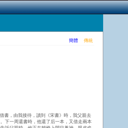
簡體
傳統
家借書，由我接待，讀到《宋書》時，我父親去
）。下一周還書時，他還了后一本，又借走兩本
我告訴父親時，他正在躺椅上閉目養神，眼皮也