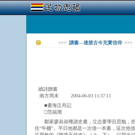
>>>
讀書—連接古今充實信仰
>>>
續詩贈書
南方周末 2004-06-03 11:37:11
■書海泛舟記
□范福潮
鄰家廖叔叔嗜讀史書，立志要學呂思勉，把“
住“牛棚”。平日他都是一次借一本書，這次他
呂思勉的《隋唐五代史》（上、下）。父親出“