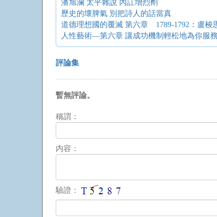
潘旭瀾 太平雜說 內訌增烈劑
歷史的壞脾氣 別把詩人的話當真
人性藝術—第六章 讓成功機制輕松地為你服
評論集
暫無評論。
稱謂：
内容：
驗證：