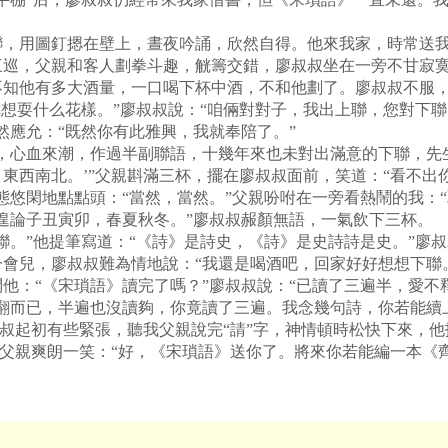
用圖釘摁在壁上，晝夜吟誦，欣然自得。他來我家，時常送我
三巡，父親和客人劃拳斗趣，觥籌交錯，廖叔叔坐在一旁不甘寂
不知他有多大酒量，一口喝下杯中酒，不和他劃了。廖叔叔不服，
你想耍什么花樣。”廖叔叔說：“咱倆對對子，我出上聯，您對下
然應允：“既然你有此雅興，我就奉陪了。”
心血來潮，作過半副聯語，十幾年來也未對出滿意的下聯，先生
東西南北。’”父親斟滿三杯，擺在廖叔叔面前，笑道：“看不出
態悠閑地點點頭：“當然，當然。”父親吩咐在一旁看熱鬧的我：
遑論子丑寅卯，春夏秋冬。”廖叔叔赧顏無語，一氣飲下三杯。
。”他提筆寫道：“《詩》是詩史，《詩》是史詩詩是史。”廖
會兒，廖叔叔難為情地說：“我還是喝酒吧，回家好好想想下聯
：“《宋瑣語》讀完了嗎？”廖叔叔說：“已讀了三遍半，愛不
翻而已，半遍也沒讀夠，你竟讀了三遍。我念幾句詩，你若能續
叔叔起初有些緊張，聽我父親說完“請”字，神情頓時松快下來，他
”父親爽朗一笑：“好，《宋瑣語》送你了。將來你若能編一本《