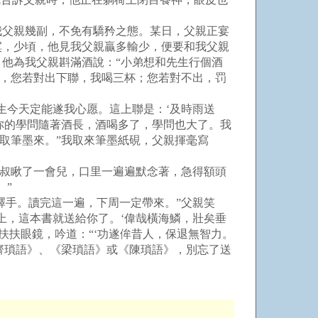
父親幾副，不免有驕矜之態。某日，父親正宴
寞，少頃，他見我父親贏多輸少，便要和我父親
他為我父親斟滿酒說：“小弟想和先生行個酒
聯，您若對出下聯，我喝三杯；您若對不出，罚
今天定能遂我心愿。這上聯是：‘及時雨送
你的學問隨著酒長，酒喝多了，學問也大了。我
“取筆墨來。”我取來筆墨紙硯，父親揮毫寫
叔叔瞅了一會兒，口里一遍遍默念著，急得額頭
。”
釋手。讀完這一遍，下周一定帶來。”父親笑
上，這本書就送給你了。‘偉哉橫海鱗，壯矣垂
扶扶眼鏡，吟道：“‘功遂侔昔人，保退無智力。
齊瑣語》、《梁瑣語》或《陳瑣語》，別忘了送