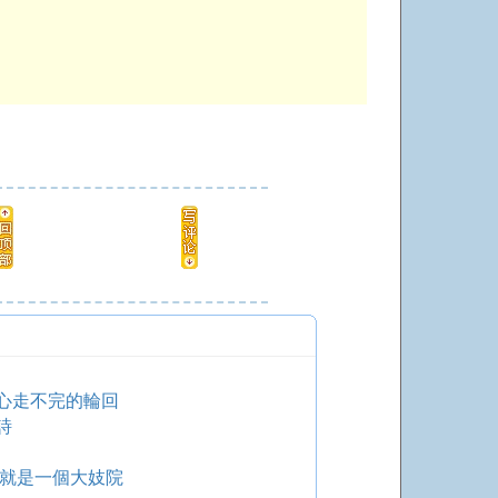
心走不完的輪回
詩
 就是一個大妓院