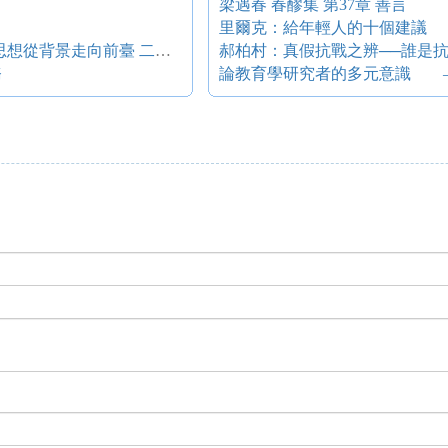
梁遇春 春醪集 第37章 善言
里爾克：給年輕人的十個建議
道德理想國的覆滅 第六章 1789-1792：盧梭思想從背景走向前臺 二、“法蘭西制憲之父”——西耶士轉述盧梭教義
郝柏村：真假抗戰之辨──誰是
務
論教育學研究者的多元意識 