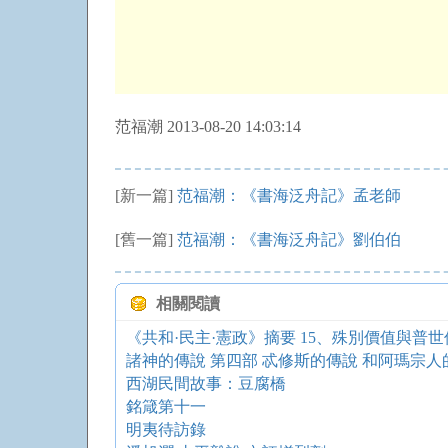
范福潮 2013-08-20 14:03:14
[新一篇]
范福潮：《書海泛舟記》孟老師
[舊一篇]
范福潮：《書海泛舟記》劉伯伯
相關閱讀
諸神的傳說 第四部 忒修斯的傳說 和阿瑪宗人
西湖民間故事：豆腐橋
銘箴第十一
明夷待訪錄