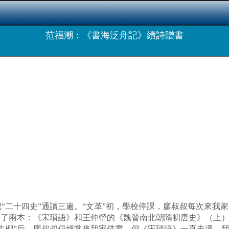
范福潮：《書海泛舟記》續詩贈書
二十四史”通讀三遍。“文革”初，學校停課，廖叔叔每次來我
借了兩本：《宋瑣語》和王仲犖的《魏晉南北朝隋初唐史》（上
牛棚”后，廖叔叔仍經常來我家借書，但《宋瑣語》一直未還。