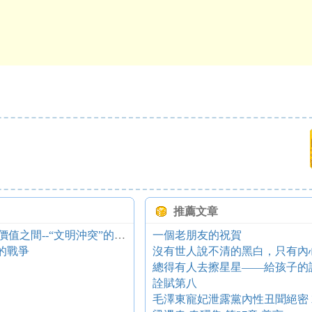
推薦文章
《共和·民主·憲政》摘要 15、殊別價值與普世價值之間--“文明沖突”的另一面
一個老朋友的祝賀
的戰爭
沒有世人說不清的黑白，只有內
總得有人去擦星星——給孩子的
詮賦第八
毛澤東寵妃泄露黨內性丑聞絕密