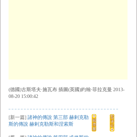
(德國)古斯塔夫·施瓦布 插圖(英國)約翰·菲拉克曼 2013-
08-20 15:00:42
[新一篇]
諸神的傳說 第三部 赫剌克勒
斯的傳說 赫剌克勒斯和涅索斯