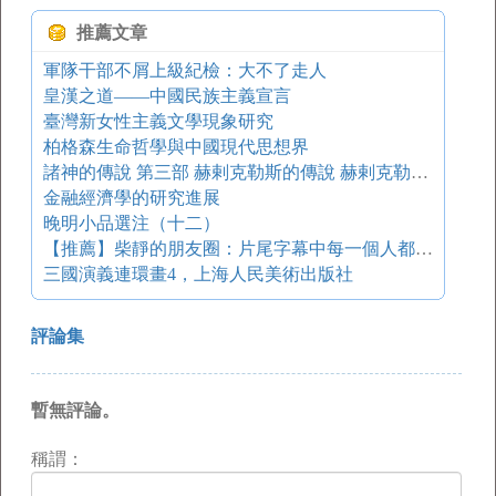
推薦文章
軍隊干部不屑上級紀檢：大不了走人
皇漢之道——中國民族主義宣言
臺灣新女性主義文學現象研究
柏格森生命哲學與中國現代思想界
諸神的傳說 第三部 赫剌克勒斯的傳說 赫剌克勒斯和得伊阿尼拉
金融經濟學的研究進展
晚明小品選注（十二）
【推薦】柴靜的朋友圈：片尾字幕中每一個人都是隱藏的boss
三國演義連環畫4，上海人民美術出版社
評論集
暫無評論。
稱謂：