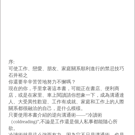
序:
可使工作、戀愛、朋友、家庭關系順利進行的禁忌技巧
石井裕之
你還要辛辛苦苦地努力不懈嗎？
現在的你，手里拿著這本書，可能正在書店、便利商
店，或是在家里、車上閱讀請你想象一下，成為溝通達
人、大受異性歡迎、工作有成就、家庭和工作上的人際
關系都很融洽的自己，是什么模樣。
只要使用本書介紹的逆向溝通術——“冷讀術
（coldreading)”,不論是工作還是個人私事都能隨心所
欲。
冷讀術就是這么強而有力，因為它不只是溝通術，也是