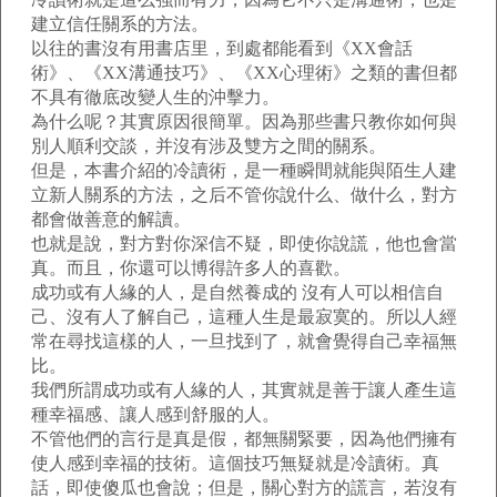
建立信任關系的方法。
以往的書沒有用書店里，到處都能看到《XX會話
術》、《XX溝通技巧》、《XX心理術》之類的書但都
不具有徹底改變人生的沖擊力。
為什么呢？其實原因很簡單。因為那些書只教你如何與
別人順利交談，并沒有涉及雙方之間的關系。
但是，本書介紹的冷讀術，是一種瞬間就能與陌生人建
立新人關系的方法，之后不管你說什么、做什么，對方
都會做善意的解讀。
也就是說，對方對你深信不疑，即使你說謊，他也會當
真。而且，你還可以博得許多人的喜歡。
成功或有人緣的人，是自然養成的 沒有人可以相信自
己、沒有人了解自己，這種人生是最寂寞的。所以人經
常在尋找這樣的人，一旦找到了，就會覺得自己幸福無
比。
我們所謂成功或有人緣的人，其實就是善于讓人產生這
種幸福感、讓人感到舒服的人。
不管他們的言行是真是假，都無關緊要，因為他們擁有
使人感到幸福的技術。這個技巧無疑就是冷讀術。真
話，即使傻瓜也會說；但是，關心對方的謊言，若沒有