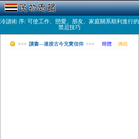
冷讀術 序: 可使工作、戀愛、朋友、家庭關系順利進行的
禁忌技巧
>>>
讀書—連接古今充實信仰
>>>
簡體
傳統