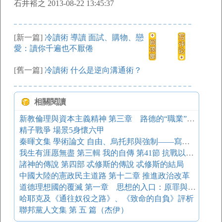
石井裕之 2013-08-22 13:45:37
[新一篇]
冷讀術 導讀 面試、購物、戀
愛：讀你千遍也不厭倦
[舊一篇]
冷讀術 什么是逆向溝通術？
相關閱讀
新教倫理與資本主義精神 第三章 路德的“職業”概念（本書的研究任務）
精子戰爭 場景5身懷六甲
秦暉文集 學術論文 自由、烏托邦與強制——寫在《共產黨宣言》150周年
我生有涯愿無盡 第三輯 我的自傳 第41節 抗戰以來自述（12）
諸神的傳說 第四部 忒修斯的傳說 忒修斯的結局
中國大陸的憲政民主道路 第十二章 推進政治改革
道德理想國的覆滅 第一章 思想的入口：原罪與贖罪 六、異化的外在層面——文化之異化
哈耶克及《通往奴役之路》、《致命的自負》評析
聯邦黨人文集 第 五 篇（杰伊）