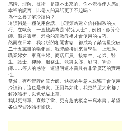
感情、理解、技術，是說不出來的。你不覺得使人感到
幸福的謊言，比傷人的真話更了不起嗎？
為什么要了解冷讀術？
冷讀術是一種使用會話、心理策略建立信任關系的技
巧。在歐美，一直被認為是“特定人士”，例如：假算命
師、假通靈者、邪惡的宗教教祖才會使用的技巧。
然而在日本，我出版的相關書籍，都成為了銷售量突破
二十五萬冊的暢銷書。我陸續接到來自學生、上班族、
職業婦女、家庭主婦、商店店員、接線生、老師、醫
生、護士、律師、服務生、歌舞女郎、顧問、算命
師……等人的感謝，這證明這本書具有非常廣泛的實用
性。
當然，有些冒牌的算命師、缺德的生意人或騙子會使用
冷讀術，這也是事實。正因為如此，我更希望大家都了
解冷讀術，以免受騙上當。
我以更簡單、直截了當、更有趣的概念來寫本書，希望
各位學習冷讀術愉快。