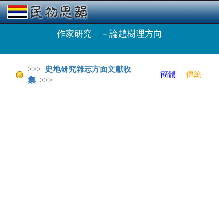
作家研究 －論趙樹理方向
>>>
史地研究雜志方面文獻收
簡體
傳統
集
>>>