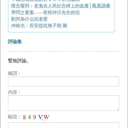
懷念耀邦：老鬼在人民紀念碑上的血書│鳳凰讀書
學問之要素——答程仲沂先生的信
劉邦為什么怕老婆
仲維光：長安從此無子期 圖
評論集
暫無評論。
稱謂：
内容：
驗證：