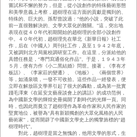
嘗試和不懈的努力，但是，從小說創作的特殊藝術形態
和美學意義上考察，趙樹理在這方面的貢獻是獨到的、
特殊的、巨大的。孫犁曾說過：“他的小說，突破了此
前一直很難解決的、文學大眾化的難關。”這，突出地
表現在從４０年代初期開始的趙樹理的全部小說創作
中。４０年代初，趙樹理先在華北《新華日報》社工
作，后在《中國人》周刊社工作，及至１９４２年底，
又被調到北方局黨校調研室工作。在這里，分派給他的
具體任務是，“專門寫通俗化作品”。于是，１９４３年
５月，便有力作《小二黑結婚》問世。接著，《李有才
板話》、《李家莊的變遷》、《地板》、《兩個世界》
等，如涌泉噴，一發不可收拾。這些作品一經發表，便
立即在解放區文學界引起了很大的轟動，成為第一批實
踐毛澤東《在延安文藝座談會上的講話》的成功范例，
為中國新文學的輝煌史冊揭開了劃時代的光輝一頁。同
時，也因此而奠立了趙樹理作為革命作家和人民作家的
堅實地位，被譽為“具有新穎獨創的大眾化風格的人民
藝術家”，從而開辟了中國新文學史上的獨擎旌標的“趙
樹理時代”。
對此，趙樹理是當之無愧的，他用文學的形式，生