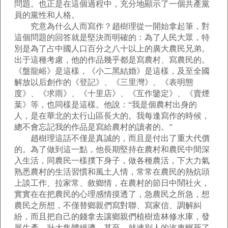
問題。也正是在這個過程中，充分地顯示了一個共產黨
員的黨性和人格。
究意為什么人而寫作？趙樹理從一開始拿起筆，對
這個問題的回答就是堅決而明確的：為了人民大眾，特
別是為了占中國人口百分之八十以上的廣大農民兄弟。
出于這種考慮，他的作品幾乎都是寫農村、寫農民的。
《盤龍峪》是這樣，《小二黑結婚》是這樣，及至全國
解放以后創作的《登記》、《三里灣》、《表明態
度》、《求雨》、《十里店》、《互作鑒定》、《賣煙
葉》等，也同樣是這樣。他說：“我是個農村出身的
人，是在華北的太行山區長大的。我每逢寫作的時候，
總不會忘記我的作品是寫給農村的讀者的。”
趙樹理這話不僅是真誠的，而且是付出了重大代價
的。為了做到這一點，他長期堅持在農村和農民中間深
入生活，同農民一樣撲下身子，做各種農活，下大力氣
熟悉農村的生活習慣和風土人情，常常在農民的熱炕頭
上談工作、拉家常、敘鄉情，在農村的節日中鬧社火，
實實在在把農民的心理感情摸透了，急農民之所急，想
農民之所想，不僅替鄉親們寫對聯、寫家信、調解糾
紛，而且把自己的錢拿去讓鄉親們植樹造林修水庫，發
展生產，壯大集體經濟。甚至，就連別人的汽車輾死了