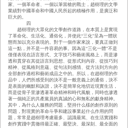
家、一個革命者、一個以筆當槍的戰士，趙樹理的文學
業績對中國革命和中國人民所起的積極作用，是廣泛和
巨大的。
四
趙樹理的大眾化的文學創作道路，在本質上是實現
了革命化、生活化、通俗化，并使此“三化”呈為一體狀
態而加以充分表現的。對于一個作家來說，要真正做到
這一點，并不是一件容易的事。因為這“三化一體”不是
僅僅表現在語言形式、文字技巧和藝術風格上，而是滲
透和貫穿在其從語言到思想、從形式到內容、從技巧到
精神、從風格到意蘊、從句法到感情、從方法到方向的
全部創作過程和藝術成品之中的。所以，在趙樹理的作
品中，人們所感受到的決不是一般意義上的通俗，決不
是表面的幽默和詼諧，決不是簡單化地切近現實生活，
而是從骨子里滲透著革命精神和時代風貌，同時也滲透
著一個純正的共產黨員的真誠的心和無私的獻身精神。
其中，為什么人服務的問題，堅持什么樣的創作原則的
問題，對現實的革命斗爭和建設事業起什么作用的問
題，常常是趙樹理考慮最多、認識最篤、在生活實踐和
創作實踐中貫徹得最正確、最堅決、最深刻、最全面的