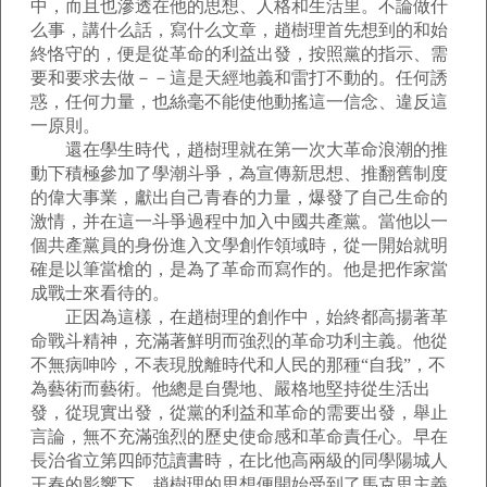
中，而且也滲透在他的思想、人格和生活里。不論做什
么事，講什么話，寫什么文章，趙樹理首先想到的和始
終恪守的，便是從革命的利益出發，按照黨的指示、需
要和要求去做－－這是天經地義和雷打不動的。任何誘
惑，任何力量，也絲毫不能使他動搖這一信念、違反這
一原則。
還在學生時代，趙樹理就在第一次大革命浪潮的推
動下積極參加了學潮斗爭，為宣傳新思想、推翻舊制度
的偉大事業，獻出自己青春的力量，爆發了自己生命的
激情，并在這一斗爭過程中加入中國共產黨。當他以一
個共產黨員的身份進入文學創作領域時，從一開始就明
確是以筆當槍的，是為了革命而寫作的。他是把作家當
成戰士來看待的。
正因為這樣，在趙樹理的創作中，始終都高揚著革
命戰斗精神，充滿著鮮明而強烈的革命功利主義。他從
不無病呻吟，不表現脫離時代和人民的那種“自我”，不
為藝術而藝術。他總是自覺地、嚴格地堅持從生活出
發，從現實出發，從黨的利益和革命的需要出發，舉止
言論，無不充滿強烈的歷史使命感和革命責任心。早在
長治省立第四師范讀書時，在比他高兩級的同學陽城人
王春的影響下，趙樹理的思想便開始受到了馬克思主義