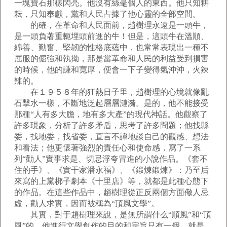
一塊寶石那樣閃亮。他沒有絲毫個人的東西。他只知耕
耘，只知奉獻，黨和人民占據了他心靈的全部空間。
的確，在革命和人民面前，趙樹理永遠是一頭牛，
是一頭負著重軛埋頭前進的牛！但是，這頭牛在溫順、
綿善、勤奮、堅韌的性格底蘊中，也常常表現出一種不
屈服的倔強和執拗，那是當革命和人民的利益受到損害
的時候，他的謙和寬厚，便會一下子變得氣沖沖，火辣
辣的。
在１９５８年的狂熱日子里，趙樹理的心境就像亂
石擊水一樣，不斷地泛起層層漣漪。是的，他不能接受
那種“人有多大膽，地有多大產”的現代神話。他觀察了
許多現象，分析了許多矛盾，思考了許多問題；他找縣
委，找地委，找省委，直言不諱地談自己的觀感、想法
和看法；他更懷著強烈的責任心和使命感，寫了一系
列“勸人”實事求是、切忌浮夸冒進的小說作品。《套不
住的手》、《實干家潘永福》、《鍛煉鍛煉》：乃至后
來寫的上黨梆子劇本《十里店》等，就都是此種心態下
的作品。在這些作品中，趙樹理從正反兩個方面儆人忌
虛，勸人求實，因而被稱為“頂風文學”。
其實，對于趙樹理來說，是無所謂什么“順風”和“頂
風”的，他進行文學創作的目的和宗旨只有一個，就是