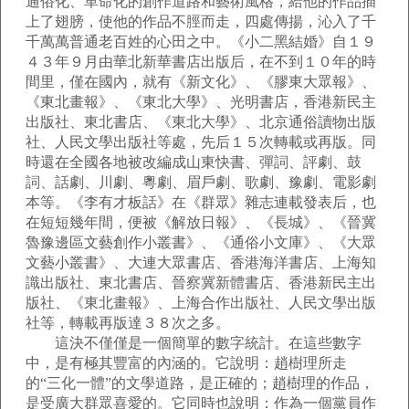
通俗化、革命化的創作道路和藝術風格，給他的作品插
上了翅膀，使他的作品不脛而走，四處傳揚，沁入了千
千萬萬普通老百姓的心田之中。《小二黑結婚》自１９
４３年９月由華北新華書店出版后，在不到１０年的時
間里，僅在國內，就有《新文化》、《膠東大眾報》、
《東北畫報》、《東北大學》、光明書店，香港新民主
出版社、東北書店、《東北大學》、北京通俗讀物出版
社、人民文學出版社等處，先后１５次轉載或再版。同
時還在全國各地被改編成山東快書、彈詞、評劇、鼓
詞、話劇、川劇、粵劇、眉戶劇、歌劇、豫劇、電影劇
本等。《李有才板話》在《群眾》雜志連載發表后，也
在短短幾年間，便被《解放日報》、《長城》、《晉冀
魯豫邊區文藝創作小叢書》、《通俗小文庫》、《大眾
文藝小叢書》、大連大眾書店、香港海洋書店、上海知
識出版社、東北書店、晉察冀新體書店、香港新民主出
版社、《東北畫報》、上海合作出版社、人民文學出版
社等，轉載再版達３８次之多。
這決不僅僅是一個簡單的數字統計。在這些數字
中，是有極其豐富的內涵的。它說明：趙樹理所走
的“三化一體”的文學道路，是正確的；趙樹理的作品，
是受廣大群眾喜愛的。它同時也說明：作為一個黨員作