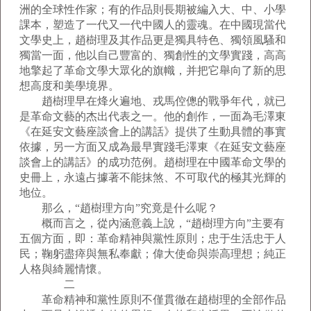
洲的全球性作家；有的作品則長期被編入大、中、小學
課本，塑造了一代又一代中國人的靈魂。在中國現當代
文學史上，趙樹理及其作品更是獨具特色、獨領風騷和
獨當一面，他以自己豐富的、獨創性的文學實踐，高高
地擎起了革命文學大眾化的旗幟，并把它舉向了新的思
想高度和美學境界。
趙樹理早在烽火遍地、戎馬倥傯的戰爭年代，就已
是革命文藝的杰出代表之一。他的創作，一面為毛澤東
《在延安文藝座談會上的講話》提供了生動具體的事實
依據，另一方面又成為最早實踐毛澤東《在延安文藝座
談會上的講話》的成功范例。趙樹理在中國革命文學的
史冊上，永遠占據著不能抹煞、不可取代的極其光輝的
地位。
那么，“趙樹理方向”究竟是什么呢？
概而言之，從內涵意義上說，“趙樹理方向”主要有
五個方面，即：革命精神與黨性原則；忠于生活忠于人
民；鞠躬盡瘁與無私奉獻；偉大使命與崇高理想；純正
人格與綺麗情懷。
二
革命精神和黨性原則不僅貫徹在趙樹理的全部作品