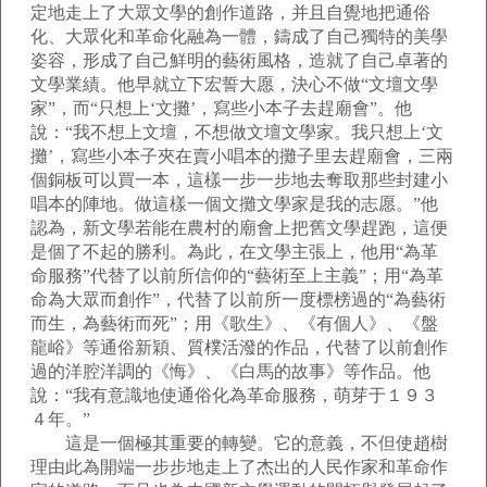
定地走上了大眾文學的創作道路，并且自覺地把通俗
化、大眾化和革命化融為一體，鑄成了自己獨特的美學
姿容，形成了自己鮮明的藝術風格，造就了自己卓著的
文學業績。他早就立下宏誓大愿，決心不做“文壇文學
家”，而“只想上‘文攤’，寫些小本子去趕廟會”。他
說：“我不想上文壇，不想做文壇文學家。我只想上‘文
攤’，寫些小本子夾在賣小唱本的攤子里去趕廟會，三兩
個銅板可以買一本，這樣一步一步地去奪取那些封建小
唱本的陣地。做這樣一個文攤文學家是我的志愿。”他
認為，新文學若能在農村的廟會上把舊文學趕跑，這便
是個了不起的勝利。為此，在文學主張上，他用“為革
命服務”代替了以前所信仰的“藝術至上主義”；用“為革
命為大眾而創作”，代替了以前所一度標榜過的“為藝術
而生，為藝術而死”；用《歌生》、《有個人》、《盤
龍峪》等通俗新穎、質樸活潑的作品，代替了以前創作
過的洋腔洋調的《悔》、《白馬的故事》等作品。他
說：“我有意識地使通俗化為革命服務，萌芽于１９３
４年。”
這是一個極其重要的轉變。它的意義，不但使趙樹
理由此為開端一步步地走上了杰出的人民作家和革命作