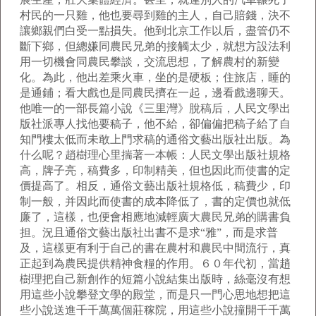
村民的一只雞，他也要尋到雞的主人，自己賠錢，決不
讓鄉親們白受一點損失。他到北京工作以后，盡管仍不
斷下鄉，但總嫌同農民兄弟的接觸太少，就想方設法利
用一切機會同農民攀談，交流思想，了解農村的新變
化。為此，他出差乘火車，坐的是硬板；住旅店，睡的
是通鋪；看大戲也是同農民擠在一起，邊看戲邊聊天。
他唯一的一部長篇小說《三里灣》脫稿后，人民文學出
版社派專人找他要稿子，他不給，卻偏偏把稿子給了自
知門樓太低而未敢上門求稿的通俗文藝出版社出版。為
什么呢？趙樹理心里揣著一本帳：人民文學出版社規格
高，牌子亮，稿費多，印制精美，但也因此而使書的定
價提高了。相反，通俗文藝出版社規格低，稿費少，印
制一般，并因此而使書的成本降低了，書的定價也就低
廉了，這樣，也便會相應地減輕廣大農民兄弟的購書負
担。況且通俗文藝出版社出書不是求“雅”，而是求普
及，這樣更有利于自己的書在農村和農民中間流行，真
正起到為農民提供精神食糧的作用。６０年代初，當趙
樹理把自己新創作的短篇小說結集出版時，絲毫沒有想
用這些小說攀登文學的殿堂，而是只一門心思地想把這
些小說送進千千萬萬個莊稼院，用這些小說撞開千千萬