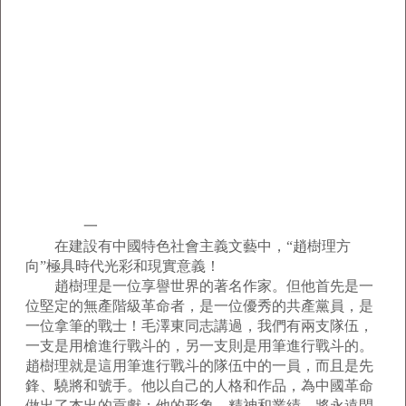
一
在建設有中國特色社會主義文藝中，“趙樹理方
向”極具時代光彩和現實意義！
趙樹理是一位享譽世界的著名作家。但他首先是一
位堅定的無產階級革命者，是一位優秀的共產黨員，是
一位拿筆的戰士！毛澤東同志講過，我們有兩支隊伍，
一支是用槍進行戰斗的，另一支則是用筆進行戰斗的。
趙樹理就是這用筆進行戰斗的隊伍中的一員，而且是先
鋒、驍將和號手。他以自己的人格和作品，為中國革命
做出了杰出的貢獻；他的形象、精神和業績，將永遠閃