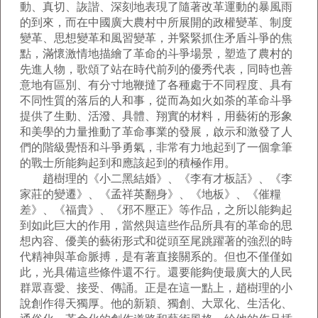
動、真切、詼諧、深刻地表現了隨著改革運動的暴風雨
的到來，而在中國廣大農村中所展開的政權變革、制度
變革、思想變革和風習變革，并緊緊抓住矛盾斗爭的焦
點，滿懷激情地描繪了革命的斗爭場景，塑造了農村的
先進人物，歌頌了站在時代前列的優秀代表，同時也善
意地有區別、有分寸地鞭撻了各種處于不同程度、具有
不同性質的落后的人和事，從而為如火如荼的革命斗爭
提供了生動、活潑、具體、翔實的材料，用藝術的形象
和美學的力量推動了革命事業的發展，啟示和激發了人
們的階級覺悟和斗爭勇氣，非常有力地起到了一個拿筆
的戰士所能夠起到和應該起到的積極作用。
趙樹理的《小二黑結婚》、《李有才板話》、《李
家莊的變遷》、《孟祥英翻身》、《地板》、《催糧
差》、《福貴》、《邪不壓正》等作品，之所以能夠起
到如此巨大的作用，當然與這些作品所具有的革命的思
想內容、優美的藝術形式和從頭至尾跳躍著的強烈的時
代精神與革命脈搏，是有著直接關系的。但也不僅僅如
此，光具備這些條件還不行。還要能夠使最廣大的人民
群眾喜愛、接受、傳誦。正是在這一點上，趙樹理的小
說創作得天獨厚。他的新穎、獨創、大眾化、生活化、