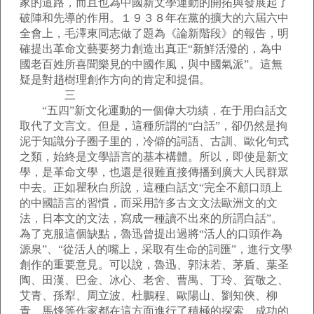
家的道路，而且也為中國新文學運動的開拓與發展起了
破陣和先導的作用。１９３８年在黨的擴大的六屆六中
全會上，毛澤東同志做了題為《論新階段》的報告，明
確提出革命文藝要努力創造出真正“新鮮活潑的，為中
國老百姓所喜聞樂見的中國作風，與中國氣派”。這無
疑是對趙樹理創作方向的肯定和提倡。
三
“五四”新文化運動的一個偉大功績，在于用白話文
取代了文言文。但是，這種所謂的“白話”，卻仍然是拘
泥于知識分子圈子里的，冷僻的詞語、古訓、歐化句式
之類，始終是文學語言的基本構體。所以，即使是新文
學，是革命文學，也還是很難直接傳播到廣大人民群眾
中去。正如瞿秋白所說，這種白話文“完全不顧口頭上
的中國語言的習慣，而采用許多古文文法歐洲文的文
法，日本文的文法，寫成一種讀不出來的所謂白話”。
為了克服這個缺點，魯迅曾提出過將“活人的口頭作為
源泉”、“從活人的嘴上，采取有生命的詞匯”，進行文學
創作的重要意見。可以說，魯迅、郭沫若、茅盾、葉圣
陶、田漢、巴金、冰心、老舍、曹禺、丁玲、賀敬之、
艾青、孫犁、周立波、杜鵬程、歐陽山、劉知俠、柳
青、馬烽等作家都在這方面進行了積極的探索、成功的