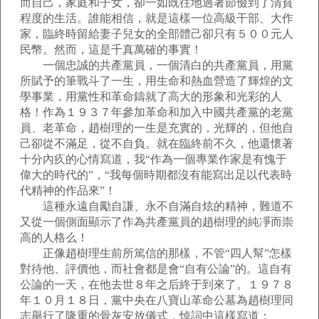
而自己，家庭和子女，卻一如既往地過著節儉到了清貧
程度的生活。誰能相信，就是這樣一位高級干部、大作
家，臨終時留給妻子兒女的全部體己卻只有５００元人
民幣。然而，這是千真萬確的事實！
一個忠誠的共產黨員，一個清白的共產黨員，用黨
所賦予的筆戰斗了一生，用生命和熱血營造了輝煌的文
學事業，用黨性和革命鑄就了高大的形象和光彩的人
格！作為１９３７年參加革命和加入中國共產黨的老黨
員、老革命，趙樹理的一生是充實的，光輝的，但他自
己卻從不滿足，從不自負。就在臨終前不久，他還懷著
十分內疚的心情寫道，我“作為一個專業作家是有愧于
偉大的時代的”，“我每個時期都沒有能寫出足以代表時
代精神的作品來”！
這種永遠自勵自謙、永不自滿自炫的精神，難道不
又從一個側面顯示了作為共產黨員的趙樹理的純凈而崇
高的人格么！
正像趙樹理生前所篤信的那樣，不管“四人幫”怎樣
對待他、評價他，而社會都是會“自有公論”的。這自有
公論的一天，在他去世８年之后終于到來了。１９７８
年１０月１８日，黨中央在八寶山革命公墓為趙樹理同
志舉行了隆重的骨灰安放儀式，悼詞中這樣寫道：