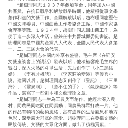
“趙樹理同志１９３７年參加革命，同年加入中國
共產黨。在抗日戰爭和解放戰爭時期，他積極從事文學
創作和黨的文藝工作。全國解放以后，趙樹理同志歷任
中國文聯委員、中國曲藝工作者協會主席、中國作家協
會理事等職。１９６４年，趙樹理同志回山西工作，為
便于進一步深入生活，曾兼任中共晉城縣委副書記。趙
樹理同志是中國共產黨八大代表，全國人民代表大會第
一、二、三屆大會的代表。
“趙樹理同志在國內外享有盛譽。毛主席《在延安
文藝座談會上的講話》發表以后，他積極響應毛主席的
號召，深入火熱的斗爭生活，先后創作了《小二黑結
婚》、《李有才板話》、《李家莊的變遷》等優秀小
說。建國以后，趙樹理同志又創作了《登記》、《三里
灣》、《靈泉洞》、《套不住的手》、《鍛煉鍛煉》等
作品，還寫了一些劇本和文藝理論文章。
“趙樹理同志一生為工農兵而創作。他經常深入農
村，同農民同吃同住同勞動，同農民群眾打成一片。他
的作品有獨特的藝術風格，富有濃厚的生活氣息和地方
色彩，深受廣大群眾的喜愛。趙樹理同志在發揚文藝的
民族傳統、文藝的大眾化方面，做出了積極貢獻。”