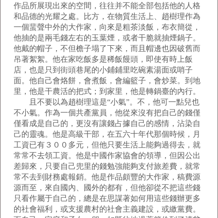
作品所展現出來的空間，往往并不能全部包括他的人格
和品德的光耀之處。比方，在物質生活上、趙樹理作為
一個蜚聲中外的大作家，向來是粗茶淡飯，布衣簡從，
他抽的是兩毛錢左右的玉葉煙，或者干脆就抽煙鍋子。
他戴的帽子，不但檐子塌了下來，而且帽邊也因破舊而
吊著絮絮。他在家吃飯多是稀飯饅頭，即使有時上飯
店，也是只到街頭巷尾的小鋪鋪里吃碗素湯面或哨子
面。他自己會烙餅，會煮飯，會編籃子，會炒菜。到地
里，他是干農活的把式；到家里，他是轉鍋臺的內行。
且不要以為趙樹理這是“小氣”。不，他可一點兒也
不小氣。作為一個共產黨員，他從來沒有把自己的錢僅
僅看成是自己的，更沒有讓錢占據自己的感情，沾染自
己的靈魂。他是高級干部，在五六十年代那個時候，月
工資已有３００多元，但他只要生活上能夠過得去，就
常常不去領工資。他是中國作家協會的領導，但因公出
差歸來，只要自己兜里的錢勉強能夠支付旅差費，就常
常不去到財務處報銷。他是作品頗豐的大作家，稿費源
源而至，來自國內、國外的都有，但他卻從不把這些錢
只看作屬于自己的，總是在思謀著如何用這些錢辦更多
的社會福利，或支援農村的社會主義建設，或繳黨費。