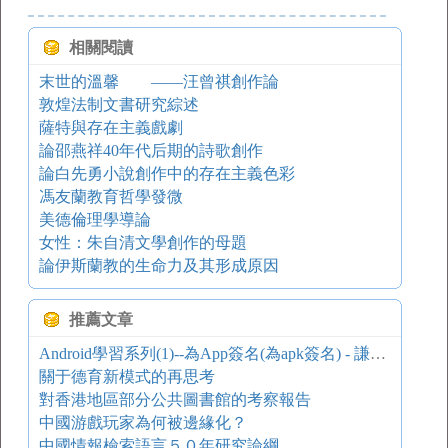
相關閱讀
末世的溫馨 ——汪曾祺創作論
敦煌法制文書研究綜述
薩特與存在主義戲劇
論邵燕祥40年代后期的詩歌創作
論白先勇小說創作中的存在主義色彩
馮友蘭教育哲學發微
美德倫理學導論
女性：朱自清文學創作的母題
論伊斯蘭教的生命力及其形成原因
推薦文章
Android學習系列(1)--為App簽名(為apk簽名) - 謙虛的天下
關于德育新模式的再思考
對香港地區部分公共圖書館的考察報告
中國游戲玩家為何被邊緣化？
中國情報檢索語言５０年研究論綱