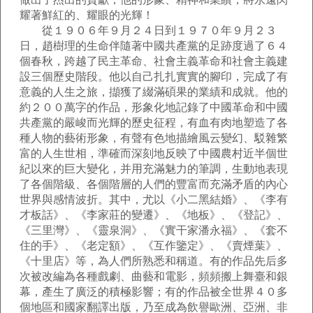
耀著鮮紅的、耀眼的光輝！
從１９０６年９月２４日到１９７０年９月２３
日，趙樹理的生命伴隨著中國共產黨的足跡度過了６４
個春秋，跨越了民主革命、社會主義革命和社會主義建
設三個歷史階段。他以自己扎扎實實的腳印，完成了有
意義的人生之旅，擷獲了綴滿碩果的業績和成就。他的
約２００萬字的作品，形象化地記錄了中國革命和中國
共產黨的嚴峻而光輝的歷史征程，有血有肉地塑造了各
種人物的藝術形象，有聲有色地描繪風云變幻、駁雜繁
富的人生世相，準確而深刻地反映了中國農村近半個世
紀以來的巨大變化，并用充滿魅力的筆調，生動地表現
了各個階級、各個階層的人們的豐富而充滿矛盾的內心
世界與感情波折。其中，尤以《小二黑結婚》、《李有
才板話》、《李家莊的變遷》、《地板》、《登記》、
《三里灣》、《靈泉洞》、《實干家潘永福》、《套不
住的手》、《老定額》、《互作鑒定》、《賣煙葉》、
《十里店》等，為人們所熟悉和稱道。有的作品先后多
次被改編為各種戲劇、曲藝和電影，頻頻搬上舞臺和銀
幕，產生了廣泛的積極影響；有的作品被全世界４０多
個地區和國家翻譯出版，乃至成為飲譽歐洲、亞洲、非