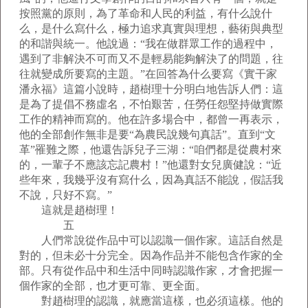
按照黨的原則，為了革命和人民的利益，有什么說什
么，是什么寫什么，極力追求真實與理想，藝術與典型
的和諧與統一。他說過：“我在做群眾工作的過程中，
遇到了非解決不可而又不是輕易能夠解決了的問題，往
往就變成所要寫的主題。”在回答為什么要寫《實干家
潘永福》這篇小說時，趙樹理十分明白地告訴人們：這
是為了提倡不務虛名，不怕艱苦，任勞任怨堅持做實際
工作的精神而寫的。他在許多場合中，都曾一再表示，
他的全部創作無非是要“為農民說幾句真話”。直到“文
革”罹難之際，他還告訴兒子三湖：“咱們都是從農村來
的，一輩子不應該忘記農村！”他還對女兒廣健說：“近
些年來，我幾乎沒有寫什么，因為真話不能說，假話我
不說，只好不寫。”
這就是趙樹理！
五
人們常說從作品中可以認識一個作家。這話自然是
對的，但未必十分完全。因為作品并不能包含作家的全
部。只有從作品中和生活中同時認識作家，才會把握一
個作家的全部，也才更可靠、更全面。
對趙樹理的認識，就應當這樣，也必須這樣。他的