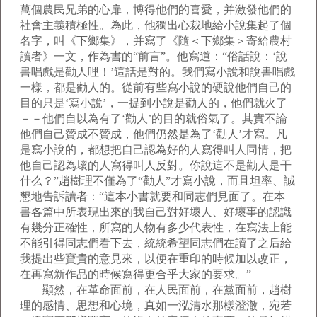
萬個農民兄弟的心扉，博得他們的喜愛，并激發他們的
社會主義積極性。為此，他獨出心裁地給小說集起了個
名字，叫《下鄉集》，并寫了《隨＜下鄉集＞寄給農村
讀者》一文，作為書的“前言”。他寫道：“俗話說：‘說
書唱戲是勸人哩！’這話是對的。我們寫小說和說書唱戲
一樣，都是勸人的。從前有些寫小說的硬說他們自己的
目的只是‘寫小說’，一提到小說是勸人的，他們就火了
－－他們自以為有了‘勸人’的目的就俗氣了。其實不論
他們自己贊成不贊成，他們仍然是為了‘勸人’才寫。凡
是寫小說的，都想把自己認為好的人寫得叫人同情，把
他自己認為壞的人寫得叫人反對。你說這不是勸人是干
什么？”趙樹理不僅為了“勸人”才寫小說，而且坦率、誠
懇地告訴讀者：“這本小書就要和同志們見面了。在本
書各篇中所表現出來的我自己對好壞人、好壞事的認識
有幾分正確性，所寫的人物有多少代表性，在寫法上能
不能引得同志們看下去，統統希望同志們在讀了之后給
我提出些寶貴的意見來，以便在重印的時候加以改正，
在再寫新作品的時候寫得更合乎大家的要求。”
顯然，在革命面前，在人民面前，在黨面前，趙樹
理的感情、思想和心境，真如一泓清水那樣澄澈，宛若