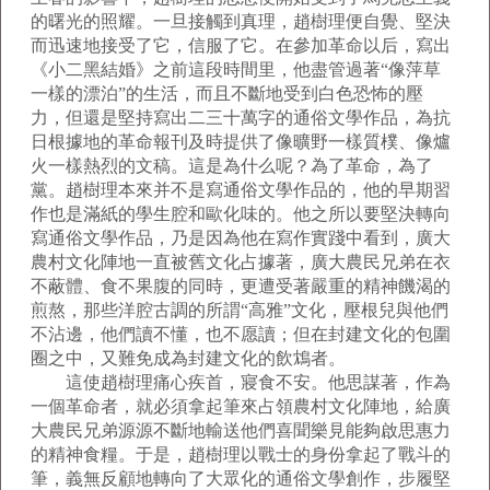
的曙光的照耀。一旦接觸到真理，趙樹理便自覺、堅決
而迅速地接受了它，信服了它。在參加革命以后，寫出
《小二黑結婚》之前這段時間里，他盡管過著“像萍草
一樣的漂泊”的生活，而且不斷地受到白色恐怖的壓
力，但還是堅持寫出二三十萬字的通俗文學作品，為抗
日根據地的革命報刊及時提供了像曠野一樣質樸、像爐
火一樣熱烈的文稿。這是為什么呢？為了革命，為了
黨。趙樹理本來并不是寫通俗文學作品的，他的早期習
作也是滿紙的學生腔和歐化味的。他之所以要堅決轉向
寫通俗文學作品，乃是因為他在寫作實踐中看到，廣大
農村文化陣地一直被舊文化占據著，廣大農民兄弟在衣
不蔽體、食不果腹的同時，更遭受著嚴重的精神饑渴的
煎熬，那些洋腔古調的所謂“高雅”文化，壓根兒與他們
不沾邊，他們讀不懂，也不愿讀；但在封建文化的包圍
圈之中，又難免成為封建文化的飲鴆者。
這使趙樹理痛心疾首，寢食不安。他思謀著，作為
一個革命者，就必須拿起筆來占領農村文化陣地，給廣
大農民兄弟源源不斷地輸送他們喜聞樂見能夠啟思惠力
的精神食糧。于是，趙樹理以戰士的身份拿起了戰斗的
筆，義無反顧地轉向了大眾化的通俗文學創作，步履堅