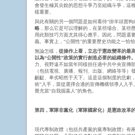
會發生極其尖銳的思想斗爭乃至組織斗爭，這種
樣重要。
與此有關的另一個問題是如何看待“掛羊頭賣狗
略
，那么它是可以理解的，在某些場合、某些
用此類技巧方面尤其得心應手。因此，問題還要
義。事實上，“公開性”的重要歷史功能之一恰
無論怎樣，
從操作上看，立志于憲政變革的最
以為“公開性”政策的實行創造必要的組織條件
力、視野遠不如當年同樣担任過中共中央宣傳
（包括電視、廣播、報刊、出版、網絡等等）發
齷齪、卑劣昭然于天下。這是這個制度的悲劇，
術”入手，當從選擇合適的宣傳機構領導人入手
覺充當“自我掘墓人”的角色。
第四，軍隊非黨化（軍隊國家化）是憲政改革
現代專制政體（包括共產黨的黨專制政體）有