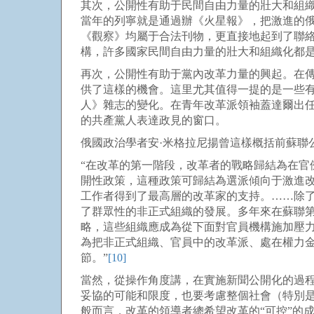
其次，公開性有助于民間自由力量的壯大和組
當年的列寧就是通過辦《火星報》，把激進的
《觀察》均屬于合法刊物，更直接地起到了聯
構，許多國家民間自由力量的壯大和組織化都
再次，公開性有助于黨內改革力量的興起。在
供了這樣的機會。這里尤其值得一提的是一些有
人》雜志的變化。在青年改革派領袖蓋達爾出任
的共產黨人表達政見的窗口。
俄國政治學者安·米格拉尼揚曾這樣概括前蘇聯
“在改革的第一階段，改革者的戰略歸結為在
開性政策，這種政策可歸結為選派傾向于激進
工作者得到了最高層的改革家的支持。……除
了群眾性的非正式組織的發展。多年來在蘇聯
略，這些組織應成為從下面對官員機構施加壓
為把非正式組織、官員中的改革派、處在權力
節。”
[10]
當然，從操作角度講，在實施新聞公開化的過程
妥協的可能和限度，也要考慮整個社會（特別是
般而言，改革的領導者總希望改革的“可控”的