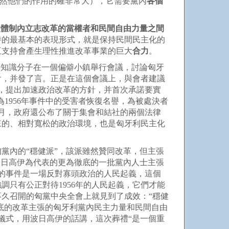
雖然他們的作用的確非常大），它需要黨內
各個
是體制內立志改革的當權者和民間自由力量之間
持的最基本的表現形式，就是保持民間民主化的
互支持會產生理性推進改革事業的巨大
合力
。
匈自由知識分子在一個偏僻小鎮舉行會議，討論匈牙
會，并發了言。正是在這個會議上，與會者建議
步，提出加速政治改革的方針，并首次承諾要實
為1956年事件中的受害者恢復名譽，為被處決者
8月，政府還公布了關于集會和結社的兩個法律
取來的、相對寬松的政治環境，也是匈牙利民主化
黨內的“穩健派”，該派雖然贊同改革，但主張
波日高伊為代表的更為徹底的一批黨內人士主張
生的事件是一場反對寡頭政治的人民起義，這個
調只有公正對待1956年的人民起義，它們才能
久召開的匈黨中央全會上就見到了成效：“穩健
底的改革主張的匈牙利黨內民主力量和民間自由
葬儀式，用波日高伊的話講，這次葬禮“是一個重