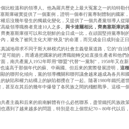
一個比較溫和的領導人。他為羅共歷史上最大冤案之一的珀特勒
奧塞斯庫確實提供了一個案例，證明一個奉行黨專制體制的國家
掌權后沒幾年發生的獨裁化變化，又提供了一個共產黨領導人從
高級領導職務者竟達10人之多。
與卡達爾相比，齊奧塞斯庫的
，齊奧塞斯庫很可以和北朝鮮的金日成一比，在頑固堅持黨專制
內，避免了被民主化大潮“殃及”的命運，而完成金日成到金正
真誠地尋求不同于斯大林模式的社會主義發展道路，它的“自治
”是可能的，而通過把國家的經濟職能轉交給直接生產者和他們的
南共產黨人1952年即用“聯盟”代替“一黨制”，1958年又在
，也遠高于那個年代的蘇、中兩國。但后來的實際發展證明，
這種
明顯的聯邦化傾向，黨的領導機關和聯邦議會越來越成為各共和
的缺陷和權力結構上的缺陷都攪在了一起。隨著1980年鐵托逝
體，甚至在其后的幾年中爆發了各民族之間的殘酷戰爭。這樣一
的共產主義和后來的前南解體有什么必然聯系，盡管鐵托民族政
也遇到了越來越多的問題，特別是在上個世紀70～80年代以后