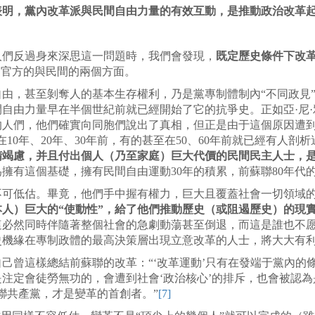
表明，黨內改革派與民間自由力量的有效互動，是推動政治改革
人們反過身來深思這一問題時，我們會發現，
既定歷史條件下改革
了官方的與民間的兩個方面。
由，甚至剝奪人的基本生存權利，乃是黨專制體制內“不同政見
民間自由力量早在半個世紀前就已經開始了它的抗爭史。正如亞·尼
的人們，他們確實向同胞們說出了真相，但正是由于這個原因遭到
10年、20年、30年前，有的甚至在50、60年前就已經有人剖
精竭慮，并且付出個人（乃至家庭）巨大代價的民間民主人士，
擁有這個基礎，擁有民間自由運動30年的積累，前蘇聯80年代
不可低估。畢竟，他們手中握有權力，巨大且覆蓋社會一切領域
人）巨大的“使動性”，給了他們推動歷史（或阻遏歷史）的現
這必然同時伴隨著整個社會的急劇動蕩甚至倒退，而這是誰也不
史機緣在專制政體的最高決策層出現立意改革的人士，將大大有
己曾這樣總結前蘇聯的改革：“‘改革運動’只有在發端于黨內的
注定會徒勞無功的，會遭到社會‘政治核心’的排斥，也會被認為
聯共產黨，才是變革的首創者。”
[7]