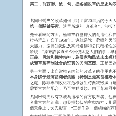
第二，前蘇聯、波、匈、捷各國改革的歷史均
戈爾巴喬夫的改革如何可能？當20年后的今天
第一個關鍵要素
。這里所說的“改革者”，包括
先來看民間方面。極權主義壓抑人的創造性和自
拉格群島》寫于1958年。這就是說，蘇聯的
大能力、淵博知識以及高尚道德和公民積極性
發現，“原來許多直至今日仍困惑人們的事，早在
正義、勇敢和犧牲精神，為國家和民族未來殫
成變革黨專制社會的堅實的民間基礎
。正是因為
另一方面，出自當權者內部的改革者的作用也
本身賦予最高當權者集團（特別是最高當權者本
之處。除非專制政權在危機發生時自我毀滅（
需要官方的配合，乃至主動引領。由于某種歷
戈爾巴喬夫即有幸成為這樣的官方改革者。他自
者非官方的組織，想發揮類似的主動精神，那是
個意義上，戈氏斷言：“正是作為一個組織的蘇