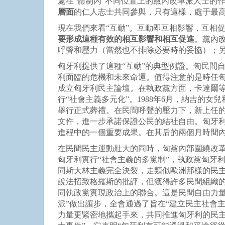
處在“體制內”不同位置上的黨內改革派人士的
層面
的仁人志士共同參與，只有這樣，處于最
現在我們來看“互動”。互動即互相影響，互相
要形成這種有效的相互影響和相互促進
。黨內
呼聲和壓力（當然也不排除必要時的妥協）；
匈牙利提供了這種“互動”的典型例證。匈民間自
利面臨的危機和未來命運。值得注意的是時任
成立匈牙利民主論壇。在執政黨方面，卡達爾等
行“社會主義多元化”。1988年6月，納吉的
舉行正式葬禮。在民間呼聲的壓力下，新上任的
文件，進一步承諾保證公民的結社自由。匈牙利
進程中的一個重要成果。在其后的兩個月時間內
在民間民主運動壯大的同時，匈黨內部圍繞改革
匈牙利實行“社會主義的多黨制”，執政黨匈牙
同斯大林主義完全決裂，走類似歐洲那樣的民主社
說法招致格羅斯的批評，但獲得許多民間組織的認
同執政黨實現政治上的聯合。這是民間自由力
派”做出讓步，全會通過了旨在“建立民主社會
力量更緊密地攜起手來，共同推進匈牙利的民主化