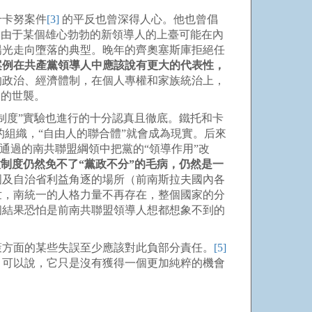
什卡努案件
[3]
的平反也曾深得人心。他也曾倡
，由于某個雄心勃勃的新領導人的上臺可能在內
陽光走向墮落的典型。晚年的齊奧塞斯庫拒絕任
案例在共產黨領導人中應該說有更大的代表性，
的政治、經濟體制，在個人專權和家族統治上，
日的世襲。
制度”實驗也進行的十分認真且徹底。鐵托和卡
組織，“自由人的聯合體”就會成為現實。后來
新通過的南共聯盟綱領中把黨的“領導作用”改
制度仍然免不了“黨政不分”的毛病，仍然是一
國及自治省利益角逐的場所（前南斯拉夫國內各
世，南統一的人格力量不再存在，整個國家的分
個結果恐怕是前南共聯盟領導人想都想象不到的
策方面的某些失誤至少應該對此負部分責任。
[5]
，可以說，它只是沒有獲得一個更加純粹的機會