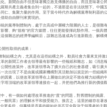
織化。新聞自由不但意味著獨立政見傳播的自由，而且意味著公
俄羅斯共產主義者集合到一起的，不過那是在非法狀態下。中國
絡同仁、集聚力量的作用。至于當今時代作為解構黨專制利器的
是借助自由辦刊來實現的。
傳統的黨專制體制內，處于次高或中層權力階層的人士，是很難
影響、夠“規格”的官方媒體，往往更能發揮此類作用。一個具體
這個雜志的經濟學編輯后，該雜志迅速成為引進新觀念、解構傳
公開性取得的成果：
官僚制結構之內，尤其是在這些結構之外，動員社會力量來支持激
改革的新聞工作者去領導最有影響的一些報紙和雜志，如《消息
了公開性政策外，改革派領導為了擴大自己的社會基礎，吸引廣
第一次出現了不是由黨或國家機構對其活動加以規定的一些組織
力的因素，以使改革派領導在上層做出的決定不致在權力結構的
金字塔頂端的改革派領導連接在一起，并把他們為推行新的價值
中，有一個如何處理改革推進的“度”的問題，對舊體制的揭露、
一般民眾）的理解水平和接受能力。換言之，這里的確存在著改革
成分更多些，但事情是否真的能如此并不完全取決于領導者的主