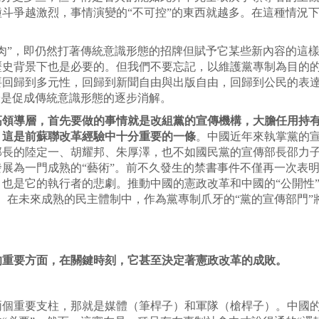
斗爭越激烈，事情演變的“不可控”的東西就越多。在這種情況
肉”，即仍然打著傳統意識形態的招牌但賦予它某些新內容的這
歷史背景下也是必要的。但我們不要忘記，以維護黨專制為目的
回歸到多元性，回歸到新聞自由與出版自由，回歸到公民的表達
恰是促成傳統意識形態的逐步消解。
高領導層，首先要做的事情就是改組黨的宣傳機構，大膽任用持
。這是前蘇聯改革經驗中十分重要的一條
。中國近年來執掌黨的
部長的陸定一、胡耀邦、朱厚澤，也不如國民黨的宣傳部長邵力
展為一門成熟的“藝術”。前不久發生的禁書事件不僅再一次表
也是它的執行者的悲劇。推動中國的憲政改革和中國的“公開性”
。在未來成熟的民主體制中，作為黨專制爪牙的“黨的宣傳部門”
的重要方面，在關鍵時刻，它甚至決定著憲政改革的成敗。
兩個重要支柱，那就是媒體（筆桿子）和軍隊（槍桿子）。中國