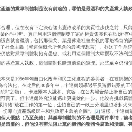
共產黨的黨專制體制是沒有前途的，哪怕是最溫和的共產黨人執
不合理，但在沒有下定決心邁出憲政改革的實質性步伐之前，只
事業的“中興”。真正利用這個體制發了家的權貴集團也在歌頌“有
謊言就會繼續，包括那個戈、葉是葬送社會主義的罪魁禍首的謊
送了社會主義（就這個概念所包含的最初理想言）、葬送了作為
些仍然對黨專制體制抱有愚忠、或利用這個體制大肆攫取不法利
的共產黨人執政，這個體制也斷無前途的道理。那些至今仍相信“黨
本來是1956年匈自由化改革和民主化進程的參與者，在被綁架
為合法化。在此后的30多年中，卡達爾領導過平反冤假錯案的
領導”之類）。卡達爾本人謙和、寬容，在公共場合禁止掛自己
能可貴了。但卡達爾終究沒能邁出更關鍵的一步。他沒有挑戰舊
眾情緒”放在工作的第一位，生怕自己的一畝三分地里也著起火來。
一切導向資產階級民主和無政府主義的企圖”。
[2]
這樣，卡達爾
的個人優點（乃至美德）與黨專制體制的不合理是兩件事情，前
能是清廉的，但他沒有辦法阻止黨的機體的整體性腐敗和潰爛。