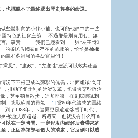
政，也擺脫不了最終退出歷史舞臺的命運。
能做些體制內的小修小補。也可能他們中的一些
中國特色的社會主義”，不過那是別有用心。無
言。事實上――我們已經看到――與“左王”和
統一的多民族國家而存在的蘇聯的，恰恰是
極權
益的黨和蘇維埃的各級官員們！
風”、“廉政”、“先進性”建設可以救共產黨
的情況下不得已成為蘇聯的傀儡，出面組織“匈牙
工作，推動了匈牙利的經濟改革，也做過某些政治
的像，甚至獨自散步，進咖啡館，在劇院聽諷刺
體制、挑戰蘇聯的勇氣。
[1]
當80年代波蘭的團結
到了1988年，卡達爾更是遠遠落后于時代，
最終被歷史所超越、所遺棄，也就沒有什么可奇
者可以在一定時間、一定程度內緩解后者帶來的
甚至，正因為領導者個人的清廉，它反倒可以成