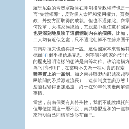
羅馬尼亞的齊奧塞斯庫在剛剛接管政權時也是
言“集體領導”，反對個人崇拜和濫用權力。齊
政、外交方面取得的成就。但也不過如此。齊
何改革，大搞家族統治，其親屬中担任黨和國家
也更深刻地反映了這個體制內在的痼疾。
比如
二人均有近似之處，只不過北朝鮮不在蘇東圈子
前南斯拉夫也值得說一說。這個國家本來曾極其
德爾
[4]
似乎相信馬克思、列寧講的國家的“消亡
的歷史證明這樣的想法是何等幼稚。政治建構方面，
為“引導作用”，在當時不失為一種可貴的探索
種事實上的一黨制
。加之南共聯盟內部越來越
民族間的矛盾源遠流長），這個制度意識形態上
裂過程變得更加迅速，終于在90年代初走向解
事情。
當然，前南個案有其特殊性，我們不能說鐵托
但即便拋開這一層不說，南共聯盟溫和的一黨制
來證明自己同樣前途渺茫而已。