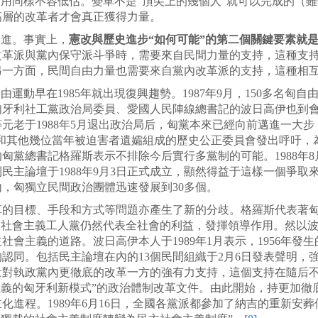
作用同樣不容低估。變革不是“頂尖上的幾個人”就可以完成的（
高層的改革者才會真正獲得力量。
促進。事實上，
憲改與歷史進步“如何可能”的第二個關鍵要素就
改革派與黨內保守派斗爭時，需要來自民間力量的支持，這種支
另一方面，民間自由力量也需要來自黨內改革派的支持，這種相
由運動早在1985年就出現復興趨勢。1987年9月，150多名
匈牙利社工黨政治局委員、愛國人民陣線總書記的波日高伊也到
元老于1988年5月退出政治局后，匈黨本來已經向前邁進一大
女兒和其他幾位當年被迫害者遺孀組成的歷史公正委員會發出呼吁，
匈黨總書記格羅斯表示不排除今后實行多黨制的可能。1988年
民主論壇于1988年9月3日正式成立，顯然得益于這樣一個爭
，匈獨立民間政治團體迅速發展到30多個。
的目標、手段和方式等問題亦產生了新的分歧。格羅斯代表著匈
利社會主義工人黨仍然代表全社會的利益，發揮領導作用。然以
會主義的道路。波日高伊本人于1989年1月表示，1956年發
同。包括民主論壇在內的13個民間組織于2月6日發表聲明，強
量對執政黨內更徹底的改革一方的強有力支持，這個支持在隨后不
主義的匈牙利新模式”的政治體制改革文件。由此開始，持更加徹
進程。1989年6月16日，全國各黨派都參加了納吉的重新安