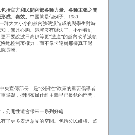
也包括官方和民間內部各種力量、各種主張之間
能形成、奏效。
中國就是個例子。1989
和一群大大小小的黨內強硬派造成的與學生對峙
認知，無此心胸。這就沒有辦法了。不難看到
更不要說波日高伊等更“激進”的黨內改革派領
質性地
控制著權力，而不像卡達爾那樣真正退
扼腕長嘆。
共中央宣傳部長，是“公開性”政策的重要倡導者
重重障礙，撥開布爾什維主義早已長銹的門閂，
看，公開性還會帶來一系列好處：
也有了更多表達意見的空間。包括公民維權、監