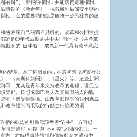
民都有辦刊、辦報的權利，并能落實這種權利。
五四時期的《新青年》、抗戰勝利后儲安平辦的
公開性，它的重要功能就是服務于公民社會的建
有機會表達自己的獨立見解的。改革和公開性提
例證是80年代后期蘇共中央理論刊物《共產黨
統觀念的“破冰船”，成為新一代具有改革意識
進的變革。為了這個目的，在最初階段就實行公
報》、《莫斯科新聞》、《星火》等。這些新聞
大群眾，尤其是青年來支持改革的進程，還促進
和俱樂部。按照戈爾巴喬夫及其周圍的人的戰
中層和下層受到阻撓。由改革派控制的報刊應成
觀和改革體制而采取的行動進行協調的環
對新的觀念的引進應該考慮“對手”一方容忍、
推進過程“可控”與“不可控”之間的張力。一
觀意志。在解構傳統體制和傳統觀念的過程中，