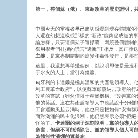
第一，整個蘇（俄）、東歐改革的歷史證明，
中國今天的掌權者早已痛切感覺到現存體制的
人還在幻想這樣或那樣的“新政”能夠促成黨的
論怎樣，只要這個架子還撐著，圍繞整個體制的
御用學者們杜撰的謊言“邏輯”正相反，真正葬
主義
，是黨專制體制的癌變和毒性發作，是那
這里，我還想再舉幾個例，以說明即便是最溫和
于水火的人士，當引為鏡鑒。
匈牙利的卡達爾是極其溫和的共產黨領導人。他
利工農革命政府”，以使蘇軍顛覆納吉政府的行
改革的嘗試（雖然僅限于精簡機構、“改善黨的
他的笑話。這在共產黨領導人中應該說十分難
工會運動風起云涌時，他也只是把如何“安撫群
面對洶涌的民主化浪潮，他仍然表示必須“拒絕
怪的了。
卡達爾的例子深刻說明，黨的領導人
危害，但絕不可能消除它。黨的領導人個人可
為體制性潰爛的遮羞布。