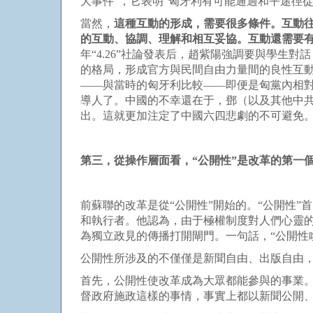
大事件”，它表明“匈牙利有可能通過和平途徑
當然，
這種互動的形成，需要很多條件。互動
的互動、協調、理解和相互妥協。互動還需要
年“4.26”社論發表后，趙紫陽強調要與學
的格局，形成官方與民間自由力量間的良性互
――與當時的匈牙利比較――即便是匈黨內相對
導人了。中國的不幸還在于，鄧（以及其他中
出。這就更加注定了中國六四悲劇的不可避免
第三，從操作層面看，“公開性”是改革的第一
前蘇聯的改革是從“公開性”開始的。“公開性”
和執行者。他認為，由于極權制度對人們心靈
為獨立政見的傳播打開閘門。一句話，“公開性
公開性所涉及的不僅僅是新聞自由、出版自由
首先，公開性使改革成為大眾都能參與的事業
督政府施政這樣的事情，事實上都以新聞公開