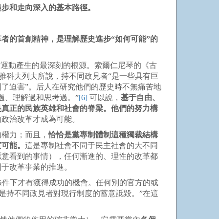
起步和走向深入的基本路徑。
者的首創精神，是理解歷史進步“如何可能”的
”運動產生的最深刻的根源。索爾仁尼琴的《古
·雅科夫列夫所說，持不同政見者“是一些具有巨
了迫害”。后人在研究他們的歷史時不無痛苦地
析過、理解過和思考過。”
[6]
可以說，
基于自由、
是真正的民族英雄和社會的脊梁。他們的努力構
的政治改革才成為可能。
的權力；而且，
恰恰是黨專制體制這種獨裁結構
實可能。
這是專制社會不同于民主社會的大不同
愿意看到的事情），任何漸進的、理性的改革都
利于改革事業的推進。
條件下才有獲得成功的機會。任何別的官方的或
是持不同政見者對現行制度的蓄意詆毀。”在這