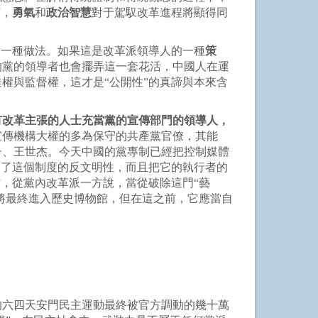
下，
勇氣
和
政治智慧
對于駕馭改革進程將顯得同
樣一種做法。如果這是改革派領導人的一種
策
的黨的領導者也會擺弄這一套花活，中國人在運
權與監督權，這才是“公開性”的真諦與本來含
有改革主張的人士充當黨的宣傳部門的領導人，
宣傳機構大權的多為保守的共產黨官僚，其能
子、王世杰。今天中國的黨專制已經把控制媒體
明了這個制度的反文明性，而且把它的執行者的
，從黨內改革派一方說，當從破除這門“藝
將最終進入歷史博物館，但在這之前，它應當自
的六四天安門民主運動最終被官方調動的幾十萬