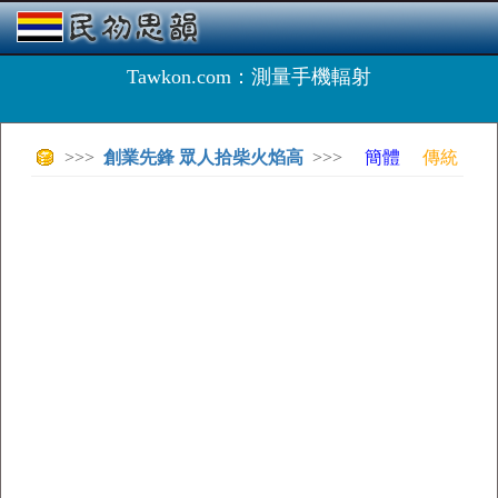
Tawkon.com：測量手機輻射
>>>
創業先鋒 眾人拾柴火焰高
>>>
簡體
傳統