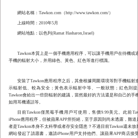
網站名稱：Tawkon.com（http://www.tawkon.com/）
上線時間：2010年5月
網站地點：以色列(Ramat Hasharon,Israel)
Tawkon本質上是一個手機應用程序，可以讓手機用戶在待機
手機的輻射大小，并用綠色、黃色、紅色等進行標識。
安裝了Tawkon應用程序之后，其會根據周圍環境等對手機輻
示輻射低、較為安全；黃色表示輻射中等、一般狀態；紅色則提
Tawkon會給出一些防輻射的建議，當然最好的方法還是和自己的
如用耳機通話等。
目前Tawkon僅黑莓手機用戶可使用，售價9.99美元。此前Ta
iPhone應用程序，但被蘋果APP所拒絕，至于原因則尚未透露，難道是
者是Tawkon本身不太科學或者存安全隱患？不過目前Tawkon還未放棄
網站發起了請愿書，邀請iPhone用戶支持他們、讓蘋果APP商店