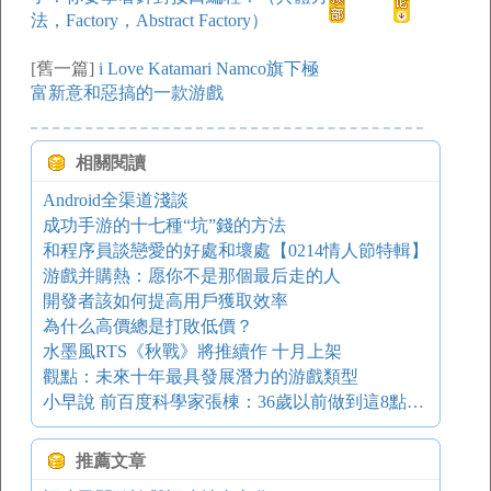
法，Factory，Abstract Factory）
[舊一篇]
i Love Katamari Namco旗下極
富新意和惡搞的一款游戲
相關閱讀
Android全渠道淺談
成功手游的十七種“坑”錢的方法
和程序員談戀愛的好處和壞處【0214情人節特輯】
游戲并購熱：愿你不是那個最后走的人
開發者該如何提高用戶獲取效率
為什么高價總是打敗低價？
水墨風RTS《秋戰》將推續作 十月上架
觀點：未來十年最具發展潛力的游戲類型
小早說 前百度科學家張棟：36歲以前做到這8點再談夢想
推薦文章