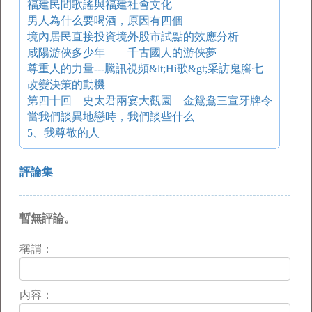
福建民間歌謠與福建社會文化
男人為什么要喝酒，原因有四個
境內居民直接投資境外股市試點的效應分析
咸陽游俠多少年――千古國人的游俠夢
尊重人的力量---騰訊視頻&lt;Hi歌&gt;采訪鬼腳七
改變決策的動機
第四十回 史太君兩宴大觀園 金鴛鴦三宣牙牌令
當我們談異地戀時，我們談些什么
5、我尊敬的人
評論集
暫無評論。
稱謂：
内容：