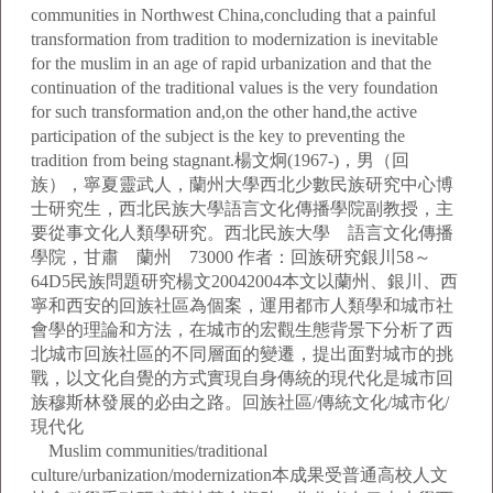
communities in Northwest China,concluding that a painful
transformation from tradition to modernization is inevitable
for the muslim in an age of rapid urbanization and that the
continuation of the traditional values is the very foundation
for such transformation and,on the other hand,the active
participation of the subject is the key to preventing the
tradition from being stagnant.楊文炯(1967-)，男（回
族），寧夏靈武人，蘭州大學西北少數民族研究中心博
士研究生，西北民族大學語言文化傳播學院副教授，主
要從事文化人類學研究。西北民族大學 語言文化傳播
學院，甘肅 蘭州 73000 作者：回族研究銀川58～
64D5民族問題研究楊文20042004本文以蘭州、銀川、西
寧和西安的回族社區為個案，運用都市人類學和城市社
會學的理論和方法，在城市的宏觀生態背景下分析了西
北城市回族社區的不同層面的變遷，提出面對城市的挑
戰，以文化自覺的方式實現自身傳統的現代化是城市回
族穆斯林發展的必由之路。回族社區/傳統文化/城市化/
現代化
Muslim communities/traditional
culture/urbanization/modernization本成果受普通高校人文