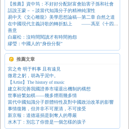
【推薦】資中筠：不好好分配財富會貽害子孫和社會
話說王蒙－－談當代知識分子的精神純潔性
易中天《文心雕龍》美學思想論稿—第二章 自然之道
在中國現代主義詩歌的轉折點上 ——馮至《十四行集》論
善意
白巖松：沒時間閱讀才有時間抱怨
繆瑩：中國人的“身份分裂”
推薦文章
宮之奇 明于料事 且有遠見
微君之躬，胡為乎泥中。
【Artist】The history of music
建立和完善我國證券市場退出機制的構想
世事紛繁如棋——幾多煙雨幾多情
當代中國知識分子群體特性及對中國政治改革的影響
事情復雜，但并非不可厘清，不可接受
新京報：道德逼捐是剝奪人的尊嚴
水木丁：別忘了你曾是一個怎樣的孩子