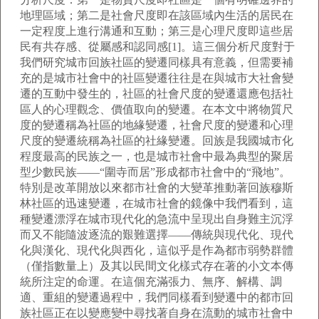
地理區域；第二是社會尺度即在該區域內生活的居民在
一定程度上進行溝通和互動；第三是心理尺度即這些居
民有共存感、從屬感和認同感[1]。這三個分析尺度對于
我們研究城市回族社區的變遷同樣具有意義，但需要補
充的是城市社會中的社區變遷往往是在與城市大社會變
遷的互動中發生的，社區的社會尺度的變遷還應包括社
區人的心理觀念、價值取向的變遷。在本文中將物質尺
度的變遷稱為社區的地緣變遷，社會尺度的變遷和心理
尺度的變遷統稱為社區的社緣變遷。回族是我國城市化
程度最高的民族之一，也是城市社會中最為典型的聚居
型少數民族——“圍寺而居”形成都市社會中的“飛地”。
特別是改革開放以來都市社會的大變革推動著回族穆斯
林社區的迅速變遷，在城市社會的鏡像中我們看到，這
種變遷漂浮在城市現代化的急流中呈現出自身難主沉浮
而又不能隨波逐流的艱難選擇——傳統與現代化、現代
化與漢化、現代化與西化，這似乎是作為都市弱勢群體
（僅指數量上）及其以民間文化樣式存在著的小文本傳
統所注定的命運。在這個充滿張力、無序、解構、調
適、重組的變遷過程中，我們同樣看到變遷中的都市回
族社區正在以變應變中尋找著自身在流動的城市社會中