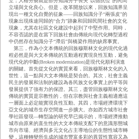
立；人格分裂就是部分知識分子喪失“以德抗位”的民間
立場與文化良心。但是，改革開放以來，回族知識界呈
現出一種文化自覺的征象——回族知識分子“兩張皮”的
現象出現殊途同歸的“合力”跡象和回歸民間社會的文化
現象，尤其在社區文化建設中起到了中堅作用。同時，
不容否認的是在當下回族社會由傳統向現代化轉型過程
中仍然存在知識分子“滯后”與橋梁作用的缺席事實。
第三，作為小文本傳統的回族穆斯林文化的現代化過
程必然是與大文本傳統的互動過程實現良性互動，避免
現代化的中斷(Broken modernization)是現代化順利演進
的關鍵。首先從文化的實質來看，回族穆斯林文化的入
世性，這一點與大文本傳統是契合的。其次，社會主義
民主的發展和法制的建設為各民族文化事實上的平等與
發展提供了強有力的保證。其三，盡管回族穆斯林文化
傳統的實質是宗教性的，但在宗教與社會主義相適應這
一層面上必定能實現良性互動。其四，市場經濟環境下
亞文化的城市生存空間進一步擴大。亦如西方城市社會
學社區發現—轉型論的研究早已揭示的，市場經濟推動
城市由原來的直生性的大文本傳統支配下的意識形態城
市向市場、經濟與多元文化占主導地位的生態性城市轉
變，這種轉變所生成的城市豐富多彩的異質性寬容又為