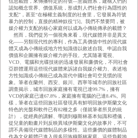
信息載體，來傳播特定的符號—意義體系，建構人們的
認知概念世界、價值系統，形成對人們社會行為隱性的
支配”，甚至“在極權主義制度的社會里，它發展為符號
暴力的控制，直接的精神奴役”[5]。我們不禁要問，被
媒介權力支配的核心家庭何以成為小傳統傳承的載體？
然而，我們從另一個視角來看，現代媒體并非是異文
化——另類現代性的專利，作為工具價值中性的現代媒
體又成為小傳統或地方性知識借以敘述自我、申認自我
價值和企圖擁有媒介權力的手段。尤其隨著電視、
VCD、電腦和光碟技術的迅速發展和廉價化，不同社會
亞群體運用這些現代媒體來訴諸自我媒介權力、表述地
方性知識或小傳統已成為當代中國社會司空見慣的現
象。筆者在蘭州、西安、銀川、西寧等城市的回族社區
調查揭示，城市回族家庭擁有電視已達99.7%，擁有
VCD的家庭已達67.8%，家庭擁有電腦的已達8.4%。同
樣，筆者在這些回族社區發現具有鮮明回族伊斯蘭文化
特色的光盤和軟件已有82種之多（僅就筆者所見的統
計），從經典的講解、學讀到穆斯林基本知識和禮儀，
從兒童的動畫片到反映異域伊斯蘭文化的故事片，不可
謂不具備現代媒體制品的多樣性。這些廉價的媒體制品
作為文化載體已進入很多回族穆斯林家庭。這些負載地