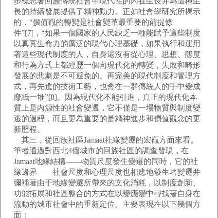
步標志著回族傳統社會中現代性的內在生長并為這種生
長的持續發展提供了精神動力。正如社會學研究所揭示
的，“價值觀的轉變是社會變革最重要的前提條
件”[7]，“如果一個國家的人民缺乏一種能賦予這些制度
以真實生命力的廣泛的現代心理基礎，如果執行和運用
著這些現代制度的人，自身還沒有從心理、思想、態度
和行為方式上都經歷一個向現代化的轉變，失敗和畸形
發展的悲劇是不可避免的。再完美的現代制度和管理方
式，再先進的技術工藝，也會在一群傳統人的手中變成
廢紙一堆”[8]。因為現代化不能引進，真正的現代化本
質上是內源性的社會變遷，它不僅是一場物質與制度變
遷的過程，而且更為重要的是精神進步和價值觀念的更
新歷程。
其三，從回族社區Jamaat社緣變遷的宏觀方面來看。
筆者通過對西北4個城市的回族社區的調查發現，在
Jamaat地緣結構——物質尺度發生變遷的同時，它的社
緣邊界——社會尺度和心理尺度也相應地發生著變遷并
彌補著由于地緣變遷所帶來的文化消耗，以制度創新、
功能拓展和社區整合的方式在以變應變中尋找著自身在
流動的城市社會中的重新定位。主要表現在以下幾個方
面：