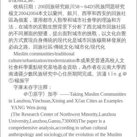
收稿日期：200回族研究銀川58～64D5民族問題研究
楊文20042004本文以蘭州、銀川、西寧和西安的回族社
區為個案，運用都市人類學和城市社會學的理論和方
法，在城市的宏觀生態背景下分析了西北城市回族社區
的不同層面的變遷，提出面對城市的挑戰，以文化自覺
的方式實現自身傳統的現代化是城市回族穆斯林發展的
必由之路。回族社區/傳統文化/城市化/現代化
Muslim communities/traditional
culture/urbanization/modernization本成果受普通高校人文
社會科學重點研究基地基金資助，為作者在云南大學西
南邊疆少數民族研究中心住所期間完成。洪瀟ｔíｎｇ＠
①/楊振宇
字庫未存字注釋：
＠①原字氵加亭
——Taking Muslim Communities
in Lanzhou,Yinchuan,Xining and Xi'an Cities as Examples
YANG Wen-jiong
(The Research Center of Northwest Minority,Lanzhou
University,Lanzhou,Gansu,730000)The paper is a
comprehensive analysis,according to urban cultural
anthropology and sociology,of the evolution of the Muslim