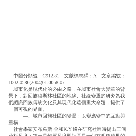
中圖分類號：C912.81 文獻標志碼：A 文章編號：
1002-0586(2004)01-0058-07
城市化是現代化的必由之路，在城市社會大變革的背
景下，對回族穆斯林社區的地緣、社緣變遷的研究為我
們認識回族傳統文化及其現代化這個重大命題，提供了
一個可視的界面。
—、城市回族社區的變遷：以變應變中的互動與
重構
社會學家安布羅斯·金和K.Y.錢在研究社區時提出三個
分析尺度：第一是物質尺度即社區是一個有明確邊界的