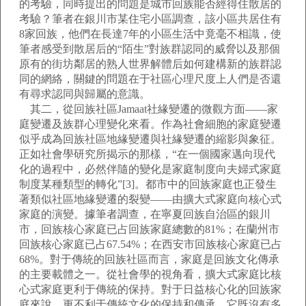
的考驗，同時提出的問題是城市回族能否經得住散居的
考驗？筆者在銀川市某住宅小區調查，該小區共居住有
8家回族，他們在長達7年的小區生活中竟毫不相識，使
筆者感受到散居后的“陌生”對族群認同的威脅以及那個
原有的街坊鄰居的熟人世界解體后如何建構新的族群認
同的網絡，關鍵的問題在于社區心理尺度上人們是否還
有尋求認同與歸屬的意識。
其二，從回族社區Jamaat社緣變遷的微觀方面——家
庭變遷及族群心理變化來看。作為社會細胞的家庭變遷
似乎成為回族社區地緣變遷與社緣變遷的縮影與象征。
正如社會學研究所揭示的那樣，“在一個國家邁向現代
化的過程中，必然伴隨的變化是家庭制度向夫婦式家庭
制度某種類型的轉化”[3]。都市中的回族家庭也正發生
著類似社區地緣變遷的裂變——由擴大式家庭向核心式
家庭的演變。據筆者調查，在寧夏回族自治區的銀川
市，回族核心家庭已占回族家庭總數的81%；在蘭州市
回族核心家庭已占67.54%；在西安市回族核心家庭已占
68%。對于傳統的回族社區而言，家庭是回族文化傳承
的主要載體之一。從社會學的視角看，擴大式家庭比核
心式家庭更利于傳統的保持。對于日益核心化的回族家
庭來說，更不利于傳統文化的保持和傳承，它既沒有多