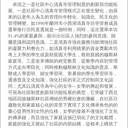
表現之一是社區中心清真寺管理制度的創新與功能拓
展。一是社區中心清真寺管理模式正在發生變化，由原
來的以老年人為主的管理向年輕化、知識化、民主化的
管理轉變。如1996年蘭州市小西湖清真寺坊寺管會成員
選舉推行坊民直選就是一個特例；同時，這次選舉本坊
91.4%的家庭參與，顯示出社區人強烈的參與意識、歸
屬意識和認同意識。二是清真寺強化服務功能增強社區
的凝聚力和整合力，如清真寺利用積累的資金獎勵本坊
考上大學的學生或資助貧困大學生，救助貧困的穆斯林
家庭等。三是改革傳統的經堂教育，從教學內容到管理
方式走向學院化；同時推動穆斯林文化知識的普及，舉
辦成人學習班、婦女學習班、寒暑假的學生學習班等，
通過普及文化知識，強化社區的非正式控制與文化認
同；尤其以清真寺為中心的女寺—女學的興起和發展，
可視為社區制度創新與功能拓展的典型，它突破了西北
地區回族穆斯林社區傳統的男權社會的藩籬，在社區日
趨散化和家庭核心化的背景下實現了文化傳承角色的的
重心從男性到女性的位移，女學的發展不僅強化了文化
的傳承鏈，而且強化了家庭這個已弱化了的文化載體，
家庭的強化又硬結了社區的內部結構，從根本上構筑了