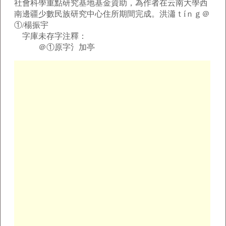
社會科學重點研究基地基金資助，為作者在云南大學西
南邊疆少數民族研究中心住所期間完成。洪瀟ｔíｎｇ＠
①/楊振宇
字庫未存字注釋：
＠①原字氵加亭