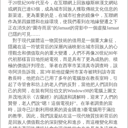
于20世紀90年代至今，在互聯網上回族穆斯林漢文網站
或網頁已達63個，成為城市回族人獲取傳統文化信息的
新渠道。更為重要的是，在城市社會的鏡像中，互聯網
作為第四媒體和在線環境，使我們看到在地緣變遷之下
正在消失的“圍寺而居”的Jamaat的背影中一個虛擬Jamaat
已隱約可見……
對于現代媒體這一物質技術的借用是一個重大象征，
隱藏在這一符號背后的深層內涵映射出城市回族人的心
理觀念和價值取向的重大變遷，人們不再像20世紀80年
代初那樣盲目地拒絕電視，而是具有了更為成熟的、積
極的價值評判理念。筆者在西寧市某清真寺調查時，該
寺阿洪告訴我，當3年前他從蘭州市某寺被聘到該寺當
教長時，他把自己已用了多年的電腦放在教長室時，引
起了寺管會和坊上的老人們的反對，當他把人們請到自
己的房間，在裝有阿拉伯文的Windows98的電腦上圖文
并茂地演示《古蘭經》的誦讀和講解時，迎來了人們的
贊譽，老人們說“嗯！這個電視好”。在筆者調查的當
時，該寺已計劃利用積累的資金購進3臺電腦用于滿拉
的教學。因此，我們說凝結在這一現代物質技術背后的
是回族人價值觀念的深刻變化和進步，而這種變化和進