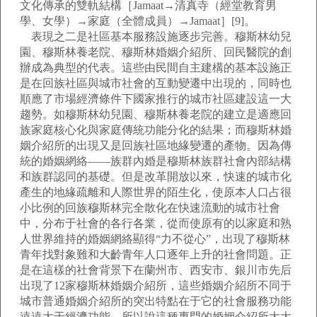
文化傳承的雙軌結構［Jamaat→清真寺（經堂教育男
學、女學）→家庭（全體成員）→Jamaat］[9]。
表現之二是社區基本服務設施逐步完善。穆斯林幼兒
園、穆斯林養老院、穆斯林婚姻介紹所、回民醫院的創
辦成為典型的代表。這些由民間自主建構的基本設施正
是在回族社區與城市社會的互動變遷中出現的，同時也
順應了市場經濟條件下國家推行的城市社區建設這一大
趨勢。如穆斯林幼兒園、穆斯林養老院的建立是適應回
族家庭核心化與家庭傳統功能分化的結果；而穆斯林婚
姻介紹所的出現又是回族社區地緣變遷的產物。因為傳
統的婚姻網絡——族群內婚是穆斯林族群社會內部結構
和族群認同的基礎。但是改革開放以來，快速的城市化
產生的地緣疏離和人際世界的陌生化，使原本人口占很
小比例的回族穆斯林完全散化在快速流動的城市社會
中，分布于社會的各行各業，從而使原有的以家庭和熟
人世界維持的婚姻網絡顯得“力不從心”，出現了穆斯林
青年找對象難和大齡青年人口逐年上升的社會問題。正
是在這樣的社會背景下在蘭州市、西安市、銀川市先后
出現了12家穆斯林婚姻介紹所，這些婚姻介紹所不同于
城市普通婚姻介紹所的突出特點在于它的社會服務功能
遠遠大于經濟功能，所以說這種專門的婚姻介紹所大大