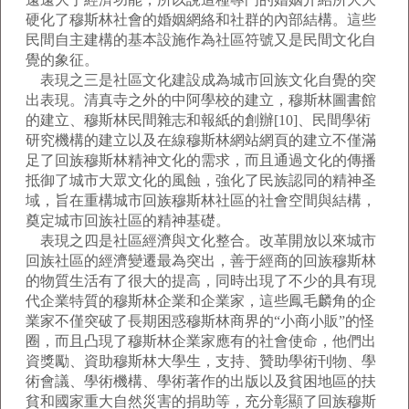
硬化了穆斯林社會的婚姻網絡和社群的內部結構。這些
民間自主建構的基本設施作為社區符號又是民間文化自
覺的象征。
表現之三是社區文化建設成為城市回族文化自覺的突
出表現。清真寺之外的中阿學校的建立，穆斯林圖書館
的建立、穆斯林民間雜志和報紙的創辦[10]、民間學術
研究機構的建立以及在線穆斯林網站網頁的建立不僅滿
足了回族穆斯林精神文化的需求，而且通過文化的傳播
抵御了城市大眾文化的風蝕，強化了民族認同的精神圣
域，旨在重構城市回族穆斯林社區的社會空間與結構，
奠定城市回族社區的精神基礎。
表現之四是社區經濟與文化整合。改革開放以來城市
回族社區的經濟變遷最為突出，善于經商的回族穆斯林
的物質生活有了很大的提高，同時出現了不少的具有現
代企業特質的穆斯林企業和企業家，這些鳳毛麟角的企
業家不僅突破了長期困惑穆斯林商界的“小商小販”的怪
圈，而且凸現了穆斯林企業家應有的社會使命，他們出
資獎勵、資助穆斯林大學生，支持、贊助學術刊物、學
術會議、學術機構、學術著作的出版以及貧困地區的扶
貧和國家重大自然災害的捐助等，充分彰顯了回族穆斯