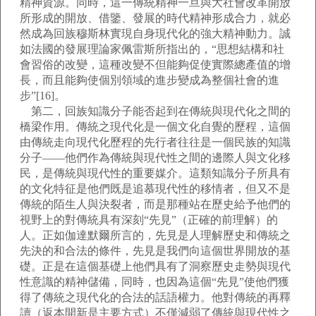
精神資源。同時，這一傳統精神一旦與大社會改革開放
所形成的開放、借鑒、發展的時代精神形成合力，就必
然成為回族穆斯林實現自身現代化的強大精神動力。誠
如法國的發展理論家佩雷斯所指出的，“思想結構和社
會習俗的改變，這種改變不但能夠促使實際總產值的增
長，而且能夠使個別領域的進步變成為整個社會的進
步”[16]。
第二，回族知識分子能否起到在傳統與現代化之間的
橋梁作用。傳統之現代化是一個文化自覺的歷程，這個
由傳統走向現代化歷程的先行者往往是一個民族的知識
分子——他們作為傳統與現代性之間的邊際人與文化移
民，是傳統與現代性的重要媒介。這類知識分子所具有
的文化特征是他們既是追慕現代性的移情者，但又不是
傳統的陌生人與決裂者，而是那種站在歷史給予他們的
視野上的對傳統具有深刻“先見”（正確的前理解）的
人。正如伽達默爾所言的，先見是人理解歷史和傳統之
先決的和合法的條件，先見是我們向這個世界開放的基
礎。正是在這個基礎上他們具有了洞察歷史走勢與現代
性意識的精神儲備，同時，也因為這個“先見”使他們獲
得了傳統之現代化的合法的話語權力。他對傳統的再釋
讀（返本開新是主要方式）不僅減弱了傳統與現代性之