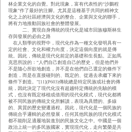
林企業文化的自覺。對此現象，富有代表性的“沙鵬程
現象”作了最好的注腳。尤其是這種基于共同的精神文
化之上的社區經濟與文化的整合、企業與文化的聯手，
將有力地推動回族社會的整體發展。
二、實現自身傳統的現代化是城市回族穆斯林生
存與發展的必由之路
在人類學的視野中，現代化作為一種文化發明具有一
定的社會、文化和權力向度，決定這個向度的就是傳
統。因此，傳統是現代化前定的基礎和生長點。正如馬
克思所說的：“人們自己創造自己的歷史，但是他們并
不是隨心所欲地創造，并不是在他們自己選定的條件下
創造，而是在直接碰到的、既定的、從過去承繼下來的
條件下創造。”[11](P603)傳統總是特定民族或社會的傳
統，因此決定了現代化沒有超越特定傳統的先驗的模
式，也沒有既定移植或借用的現代化模式，現代化都將
被不同民族的傳統文化所解讀，表現為具體的、多線
的、異質的歷史變遷過程。因此，現代化是一個民族的
傳統合乎邏輯的必然發展，任何其他民族的現代化模式
都不能削足適履地裝進別的民族文化之中。中國是一個
政治上統一的多民族國家，實現現代化，走向繁榮是共