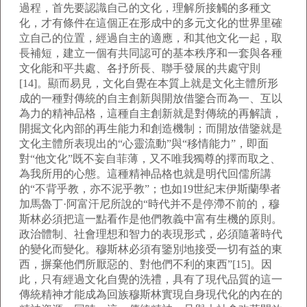
過程，首先要認識自己的文化，理解所接觸的多種文
化，才有條件在這個正在形成中的多元文化的世界里確
立自己的位置，經過自主的適應，和其他文化一起，取
長補短，建立一個有共同認可的基本秩序和一套與各種
文化能和平共處、各抒所長、聯手發展的共處守則
[14]。顯而易見，文化自覺在本質上就是文化主體所形
成的一種對傳統的自主創新與開放借鑒合而為一、互以
為力的精神品格，這種自主創新就是對傳統的再解讀，
開掘文化內部的再生能力和創造機制；而開放借鑒就是
文化主體所表現出的“心靈流動”與“移情能力”，即面
對“他文化”既不妄自菲薄，又不唯我獨尊的擇而取之、
為我所用的心態。這種精神品格也就是明代回儒所講
的“不背乎教，亦不泥乎教”；也如19世紀末伊斯蘭學者
加馬魯丁·阿富汗尼所說的“時代并不是停滯不前的，穆
斯林必須把這一點看作是他們教義中富有生機的原則。
政治體制、社會理想和智力的表現形式，必須隨著時代
的變化而變化。穆斯林必須有鑒別地接受一切有益的東
西，摒棄他們所厭惡的、對他們不利的東西”[15]。因
此，只有經過文化自覺的洗禮，具有了現代品質的這一
傳統精神才能成為回族穆斯林實現自身現代化的內在的