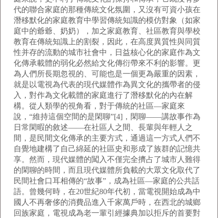
代的聯合家庭的那種傳統文化氛圍，又沒有可資小孩在
潛移默化的家庭教育中學習傳統知識的模仿對象（如家
庭中的爺爺、奶奶），加之家庭教育、社區教育與學校
教育在傳統知識上的割裂，因此，在高度異質性與同質
性并存的流動的城市社會中，日益核心化的家庭作為文
化傳承載體的弱化必然給文化傳衍帶來不利的影響。更
為人們所長期忽視的、可能也是一個更為嚴重的因素，
就是以電視為代表的現代媒體作為異文化的攜帶者的侵
入，對作為文化載體的家庭進行了潛移默化的內在解
構。從人類學的視角看，對于傳統的社區—家庭來
說，“維持這個空間的是閑聊”[4]，閑聊——講故事作為
日常閑暇的敘述——在社區人之間、長輩與年輕人之
間，是民間文化傳承的主要方式，通過這一方式人們不
自覺地建構了自己綿延的社區史和形成了族群的記憶共
享。然而，現代媒體的闖入不僅完全擠占了城市人難得
的閑聊的時間，而且現代媒體所負載的大眾文化取代了
民間社會口耳相傳的“故事”，成為社區—家庭的公共話
語。曾幾何時，在20世紀80年代初，當電視開始成為中
國人不再奢侈的消費品進入千家萬戶時，在西北的城鄉
回族家庭，電視成為老一輩引經據典加以拒斥的首要對