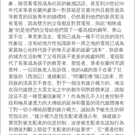
象，能否看電視成為社區的敏感話語。甚至到20世紀90
年代末筆者在蘭州參加一對原籍是甘肅河州且都受過高
等教育的回族青年的婚禮時，仍然看到他們的新房里沒
有電視，因為雙方的父母都反對買電視，與此“相映成
趣”的是他們的父母給他們買了一臺高檔的鋼琴。青山
遮不住，畢竟東流去。電視已成為一種不可抗拒的現代
性象征，沒有給地方性知識留有一席之地的電視已成為
家庭核心化時代孩子的每天必看的啟蒙“讀本”，快節奏
的城市生活剝奪了父母與孩子更多的相處時間，電視取
代了長輩成為孩子的教育者、塑造者。筆者在蘭州市調
查時，一位回族老人告訴我，他的4歲的孫子在看了兒
童版的《西游記》連續劇后，“阿彌陀佛”隨口說來，而
回族的清真言不會念。對于一個沒有媒介權力的、淹沒
在現代媒體之大眾文化之中的都市弱勢群體來說，誰能
說這不是一種普遍現象呢？！作為無孔不入社會控制手
段和極具滲透力的大傳統的延伸和覆蓋的現代媒體擁有
了對一切小傳統顛覆的媒介權力。誠如吳予敏先生的研
究指出的，“媒介權力是指支配者通過占有、操縱媒介
實現對被支配者的信息控制，迫使被支配者在認知行為
和價值判斷上順從于支配者的利益要求”，它“通過控制