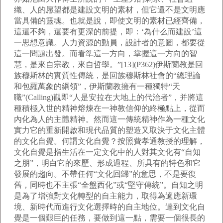
織、人的愿望都是建設文明的素材，但它還不是文明應
當具備的靈魂。也就是說，即使文明的素材已經齊備，
這還不夠，還要有更深的前提，即：‘為什么而建設’這
一思想意識。人力資源的動員，設計者的意圖，都要從
這一問題出發。而看準這一方向，掌握這一方向的智
慧，是來自宗教，來自哲學。”[13](P362)伊斯蘭教是回
族穆斯林的實質性傳統，是回族穆斯林社會的“總理論
和包羅萬象的綱領”，伊斯蘭教擁有一種獨特“天
職”(Calling)觀即“人是安拉在大地上的代治者”，并將這
種積極入世的精神熔煉在一神教信仰的終極點上，從而
內化為人的主體精神。然而這一傳統精神作為一種文化
實力它的重新開啟和現代品質的塑造又取決于文化主體
的文化自覺。何謂文化自覺？按照費孝通教授的理解，
文化自覺是指生活在一定文化中的人對其文化有“自知
之朋”，明白它的來歷、形成過程、所具有的特色和它
發展的趨向。不帶任何“文化回歸”的意思，不是要復
舊，同時也不主張“全盤西化”或“堅守傳統”。自知之明
是為了增強對文化轉型的自主能力，取得為適應新環
境、新時代而進行文化選擇時的自主地位。達到文化自
覺是一個艱巨的任務，要做到這一點，需要一個很長的