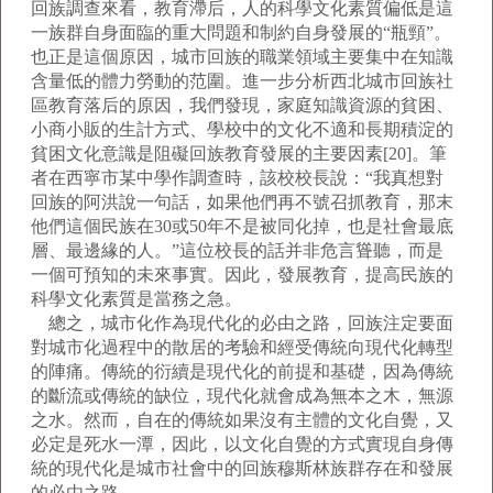
回族調查來看，教育滯后，人的科學文化素質偏低是這
一族群自身面臨的重大問題和制約自身發展的“瓶頸”。
也正是這個原因，城市回族的職業領域主要集中在知識
含量低的體力勞動的范圍。進一步分析西北城市回族社
區教育落后的原因，我們發現，家庭知識資源的貧困、
小商小販的生計方式、學校中的文化不適和長期積淀的
貧困文化意識是阻礙回族教育發展的主要因素[20]。筆
者在西寧市某中學作調查時，該校校長說：“我真想對
回族的阿洪說一句話，如果他們再不號召抓教育，那末
他們這個民族在30或50年不是被同化掉，也是社會最底
層、最邊緣的人。”這位校長的話并非危言聳聽，而是
一個可預知的未來事實。因此，發展教育，提高民族的
科學文化素質是當務之急。
總之，城市化作為現代化的必由之路，回族注定要面
對城市化過程中的散居的考驗和經受傳統向現代化轉型
的陣痛。傳統的衍續是現代化的前提和基礎，因為傳統
的斷流或傳統的缺位，現代化就會成為無本之木，無源
之水。然而，自在的傳統如果沒有主體的文化自覺，又
必定是死水一潭，因此，以文化自覺的方式實現自身傳
統的現代化是城市社會中的回族穆斯林族群存在和發展
的必由之路。