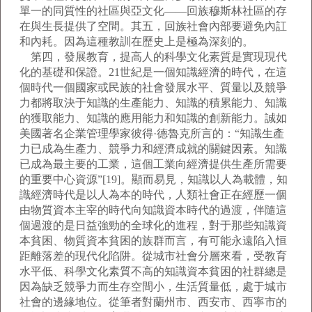
單一的同質性的社區與亞文化——回族穆斯林社區的存
在與生長提供了空間。其五，回族社會內部要避免內訌
和內耗。因為這種教訓在歷史上是極為深刻的。
第四，發展教育，提高人的科學文化素質是實現現代
化的基礎和保證。21世紀是一個知識經濟的時代，在這
個時代一個國家或民族的社會發展水平、質量以及競爭
力都將取決于知識的生產能力、知識的積累能力、知識
的獲取能力、知識的應用能力和知識的創新能力。誠如
美國著名企業管理學家彼得·德魯克所言的：“知識生產
力已成為生產力、競爭力和經濟成就的關鍵因素。知識
已成為最主要的工業，這個工業向經濟提供生產所需要
的重要中心資源”[19]。顯而易見，知識以人為載體，知
識經濟時代是以人為本的時代，人類社會正在經歷一個
由物質資本主宰的時代向知識資本時代的過渡，伴隨這
個過渡的是日益強勁的全球化的進程，對于那些知識資
本貧困、物質資本貧困的族群而言，有可能永遠陷入恒
距離落差的現代化陷阱。從城市社會分層來看，受教育
水平低、科學文化素質不高的知識資本貧困的社群總是
因為缺乏競爭力而生存空間小，生活質量低，處于城市
社會的邊緣地位。從筆者對蘭州市、西安市、西寧市的