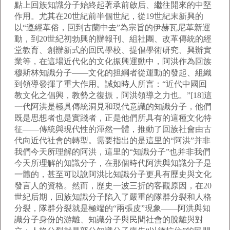
點上回族知識分子始終起著承前啟后、繼往開來的中堅
作用。尤其在20世紀前半個世紀，從19世紀末新興的
以“遵經革俗，回到古蘭中去”為宗旨的伊赫瓦尼革新運
動，到20世紀初勃興的辦報刊、組社團、改革傳統的經
堂教育、創辦新式的回民學校、提倡學術研究、興辦實
業等，在這場近代化的文化振興運動中，阿洪作為回族
穆斯林知識分子——文化的担綱者從運動的發起、組織
到領導發揮了重大作用。誠如時人所言：“近代中國回
教文化之倡興，教勢之復振，阿洪領導之力也。”[18]這
一代阿洪是極具傳統洞見和現代意識的知識分子，他們
既是思想者也是實踐者，正是他們所具有的這種文化特
征——傳統與現代性的渾然一體，推動了回族社會由古
代向近代社會的轉型。需要指出的是這里的“阿洪”并非
我們今天所理解的阿洪，這里的“知識分子”也并非我們
今天所理解的知識分子，在那個時代阿洪與知識分子是
一體的，甚至可以說阿洪比知識分子更具有歷史與文化
發言人的資格。然而，歷史一波三折的客觀原因，在20
世紀后期，回族知識分子陷入了嚴重的隊群分裂和人格
分裂，隊群分裂就是極端的“兩張皮”現象——阿洪與知
識分子身份的游離、知識分子與民間社會的脫離與對