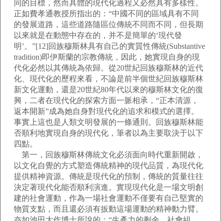
同的目標，然而具體的現代化過程又必然具有多樣性。
正如費孝通教授所指出的：“中國不同的區域具有不同
的發展道路，這些道路隨區位傳統不同而不同，但長期
以來就是在動態中存在的，并不是簡單的‘現代發
明’。”[12]回族穆斯林具有自己的實質性傳統(Substantive
tradition)即伊斯蘭的宗教傳統，因此，她實現自身的現
代化必然以其傳統為依歸。從20世紀回族穆斯林的近代
化、現代化的歷程來看，不論是前半個世紀回族穆斯林
新文化運動，還是20世紀80年代以來的穆斯林文化的復
興，二者在現代化的探索方面一脈相承，“正本清源，
返本開新”成為她自身對現代化的追求和模式的選擇。
事實上這也是人類文明發展的一條通則。回族穆斯林能
否順利地實現自身的現代化，筆者以為主要取決于以下
四點。
第一，回族穆斯林傳統文化必須面向時代重新開啟，
以文化自覺的方式塑造傳統精神的現代品質，為現代化
提供精神資源。傳統是現代化的預制，傳統的質量往往
決定著現代化能否順利演進。實現現代化是一場文明創
建的社會運動，作為一場社會運動不僅要有自己堅實的
物質支點，而且還必須有扳動這場運動的精神動力臂。
亦如池田大作博士所說的：“生產力的剩余、社會組