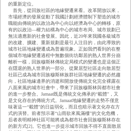
的重新定位。
首先，從回族社區的地緣變遷來看。改革開放以來，
市場經濟的發展促動了我國計劃經濟體制下塑造的城市
職能由傳統的以政治為中心向以經濟為中心的轉移，原
有的以政治—權力結構為中心的城市布局、城市規劃已
無法適應新的社會發展。因此，近20年來我國各級城市
的改建、擴建、重新規劃是最引人注目的，由此導致的
城市社區地緣變遷成為普遍現象。正如我們看到的在整
個城市地緣變遷過程中無數個街坊鄰居的熟人世界分崩
離析一樣，回族穆斯林傳統定局模式的變遷也是這個正
在隱退的熟人世界的一部分。從聚居型社區走向散居型
社區已成為城市回族穆斯林族群社區地緣變遷的必然趨
向，社區地緣邊界的消逝和開放使傳統文化完全裸露在
八面來風的城市社會中，帶來了回族穆斯林與都市社會
的進一步整合。Jamaat既是傳統文化傳承的“載體”，又
是文化存在的傳統方式。Jamaat地緣變遷的走勢不僅意
味著這一“載體”的日益弱化，而且也暗示著文化存在方
式的演替。前者預示著“山雨欲來風滿樓”的文化危機，
后者表明精神社區可能將成為都市社會回族穆斯林存在
的新方式[2]。它也進一步提示城市回族不得不直面散居