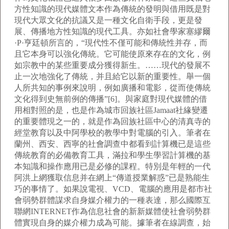
方性知識的現代媒體文本作為傳統的發明與借用既是對
現代大眾文化的抗議又是一種文化自衛手段，更是發
展、傳播地方性知識的現代工具。亦如社會學家塞繆爾
·P·亨廷頓所言的，“現代性不僅可能和傳統性并存，而
且它本身可以強化傳統。它可能使原來存在的文化，例
如宗教中的某些重要成分獲得新生。……現代的發展不
止一次地強化了傳統，并且給它以新的重要性。舉一個
人所共知的事例來說明，例如廣播和電影，從而使傳統
文化得到史無前例的傳播”[6]。與家庭對現代媒體的借
用相對照的是，也是作為城市回族社區Jamaat社緣變遷
的重要體現之一的，就是作為回族社區中心的清真寺的
經堂教育以及中阿學校的教學中對電腦的引入。筆者在
蘭州、西安、西寧的社會調查中都看到計算機已是這些
傳統教育的必備教育工具，滿拉和學生學習計算機的基
本知識和操作應用已是必修的課程。特別是年輕的一代
阿洪上網獲取信息并在網上“傳道授業解惑”已是熟能生
巧的事情了。如果說電視、VCD、電腦的應用是都市社
會弱勢群體謀求自身媒介權力的一種表達，那么國際互
聯網INTERNET作為信息社會的新新媒體使社會弱勢群
體實現自身的媒介權力成為可能。據筆者在線調查，始