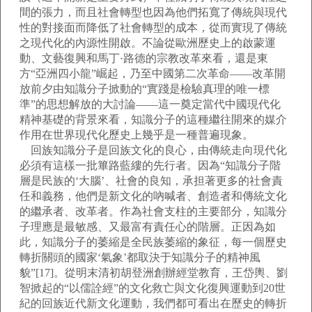
間的張力，而且社會轉型也因為他們拓寬了傳統與現代
性的對接面而降低了社會轉型的成本，從而實現了傳統
之現代化的內源性開啟。不論從歐洲歷史上的啟蒙運
動、文藝復興和馬丁·路德的宗教改革來看，還是東
方“亞洲四小龍”崛起，乃至中國第二次革命——改革開
放前夕由知識分子掀動的“實踐是檢驗真理的唯一標
準”的思想解放的大討論——這一奠定當代中國現代化
精神基礎的背景來看，知識分子的這種繼往開來的媒介
作用在世界現代化歷史上幾乎是一種普遍現象。
回族知識分子是回族文化的良心，由傳統走向現代化
必須有這樣一批篳路藍縷的先行者。因為“知識分子階
層是民族的‘大腦’、社會的良知，承担著更多的社會責
任和義務，他們是新文化的吶喊者、創造者和傳統文化
的繼承者、改革者。作為社會支柱的主要部分，知識分
子理應是最敏感、又最富有責任心的階層。正因為如
此，知識分子的萎縮是全民族萎縮的象征，每一個歷史
轉折關頭的國家‘氣象’都取決于知識分子的精神風
貌”[17]。從明末清初胡登洲創辦經堂教育，王岱輿、劉
智掀起的“以儒詮經”的文化救亡與文化復興運動到20世
紀的回族近代新文化運動，我們都可看出在歷史的轉折