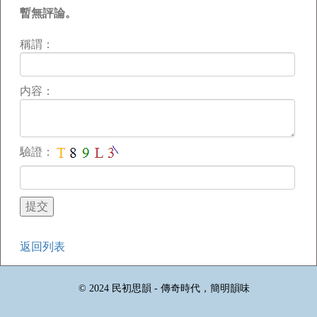
暫無評論。
稱謂：
内容：
驗證：
返回列表
© 2024 民初思韻 - 傳奇時代，簡明韻味