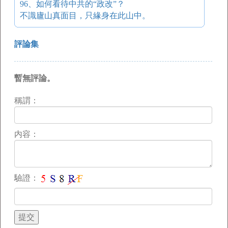
96、如何看待中共的“政改”？
不識廬山真面目，只緣身在此山中。
評論集
暫無評論。
稱謂：
内容：
驗證：