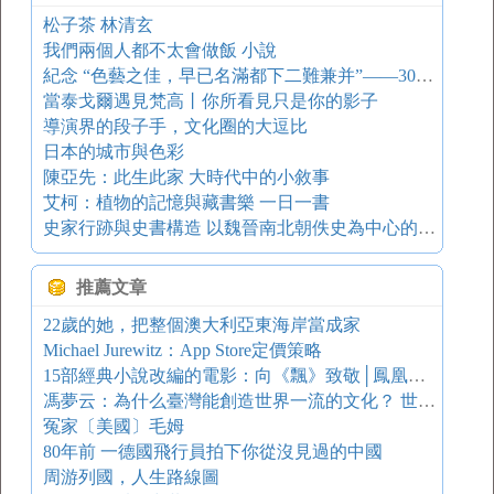
松子茶 林清玄
我們兩個人都不太會做飯 小說
紀念 “色藝之佳，早已名滿都下二難兼并”——30張圖回憶梅蘭芳一生
當泰戈爾遇見梵高丨你所看見只是你的影子
導演界的段子手，文化圈的大逗比
日本的城市與色彩
陳亞先：此生此家 大時代中的小敘事
艾柯：植物的記憶與藏書樂 一日一書
史家行跡與史書構造 以魏晉南北朝佚史為中心的考察
推薦文章
22歲的她，把整個澳大利亞東海岸當成家
Michael Jurewitz：App Store定價策略
15部經典小說改編的電影：向《飄》致敬│鳳凰讀書
馮夢云：為什么臺灣能創造世界一流的文化？ 世界設計之都 文化世界 自由
冤家〔美國〕毛姆
80年前 一德國飛行員拍下你從沒見過的中國
周游列國，人生路線圖