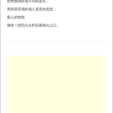
把肉體搗碎成不同的器官，
再把器官搗碎成八度音的思想；
窮人的憤怒
擁有一把烈火去對抗兩個火山口。