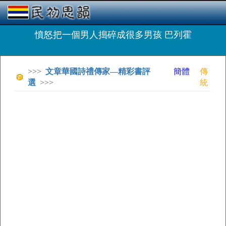
憤怒把一個男人搗碎成很多男孩 巴列霍
>>>
文章華國詩禮傳家—精彩書評
簡體
傳
選
>>>
統