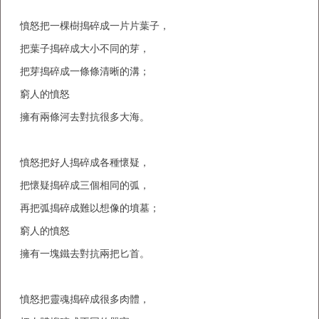
憤怒把一棵樹搗碎成一片片葉子，
把葉子搗碎成大小不同的芽，
把芽搗碎成一條條清晰的溝；
窮人的憤怒
擁有兩條河去對抗很多大海。
憤怒把好人搗碎成各種懷疑，
把懷疑搗碎成三個相同的弧，
再把弧搗碎成難以想像的墳墓；
窮人的憤怒
擁有一塊鐵去對抗兩把匕首。
憤怒把靈魂搗碎成很多肉體，