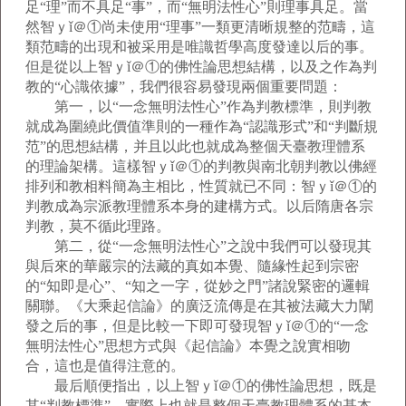
足“理”而不具足“事”，而“無明法性心”則理事具足。當
然智ｙǐ＠①尚未使用“理事”一類更清晰規整的范疇，這
類范疇的出現和被采用是唯識哲學高度發達以后的事。
但是從以上智ｙǐ＠①的佛性論思想結構，以及之作為判
教的“心識依據”，我們很容易發現兩個重要問題：
第一，以“一念無明法性心”作為判教標準，則判教
就成為圍繞此價值準則的一種作為“認識形式”和“判斷規
范”的思想結構，并且以此也就成為整個天臺教理體系
的理論架構。這樣智ｙǐ＠①的判教與南北朝判教以佛經
排列和教相料簡為主相比，性質就已不同：智ｙǐ＠①的
判教成為宗派教理體系本身的建構方式。以后隋唐各宗
判教，莫不循此理路。
第二，從“一念無明法性心”之說中我們可以發現其
與后來的華嚴宗的法藏的真如本覺、隨緣性起到宗密
的“知即是心”、“知之一字，從妙之門”諸說緊密的邏輯
關聯。《大乘起信論》的廣泛流傳是在其被法藏大力闡
發之后的事，但是比較一下即可發現智ｙǐ＠①的“一念
無明法性心”思想方式與《起信論》本覺之說實相吻
合，這也是值得注意的。
最后順便指出，以上智ｙǐ＠①的佛性論思想，既是
其“判教標準”，實際上也就是整個天臺教理體系的基本