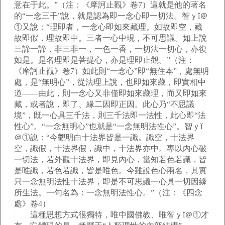
意在于此。”（注：《摩訶止觀》卷7）這就是他的著名
的“一念三千”說，就是認為即一念心即一切法。智ｙǐ＠
①又說：“理即者，一念心即如來藏理。如故即空，藏
故即假，理故即中。三者一心中現，不可思議。如上說
三諦一諦，非三非一，一色一香，一切法一切心，亦復
如是。是名理即是菩提心，亦是理即止觀。”（注：
《摩訶止觀》卷7）如此則“一念心”即“無住本”，處無明
處，是“無明心”，從法理上說，也即如來藏，即實相中
道——由此，則一念心又非僅即如來藏理，而又即如來
藏，或者說，即了、緣二因即正因。此心乃“不思議
境”，既一心具三千法，則三千法即一法性，此心即“法
性心”。“一念無明心”也就是“一念無明法性心”。智ｙǐ
＠①說：“今觀明白十法界皆是一識。識空，十法界
空，識假，十法界假，識中，十法界亦中。專以內心破
一切法，若外觀十法界，即見內心，當知若色若識，皆
是唯識，若色若識，皆是唯色。今雖說色心兩名，其實
只一念無明法性十法界，即是不可思議一心具一切因緣
所生法。一句名為：一念無明法性心。”（注：《四念
處》卷4）
這種思想方式很獨特，唯中國佛教、唯智ｙǐ＠①才