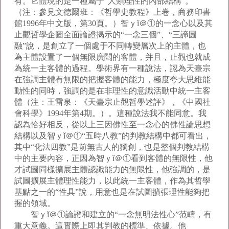
有。它體現的是一種屬于“人類理性的內部結構”。
（注：參見文德爾班：《哲學史教程》上卷，商務印書
館1996年中文版，第30頁。）智ｙǐ＠①的一念心以及其
止觀哲學企圖全面論證揭示的“一念三個”、“三諦圓
融”說，是創立了一個處于不同轉變層次上的主體，也
為主體設置了一個無限廣闊的客體，并且，止觀也就成
為統一主客體的過程。學術界有一種說法，認為天臺宗
在強調主體有無限的把握客體的能力，極度夸大思維能
動性的同時，強調的是在非理性的意識活動中統一主客
體（注：王雷泉：《天臺宗止觀哲學述評》，《中國社
會科學》1994年第4期。）。這種說法我不能同意。我
認為恰好相反，從以上三因佛性至一念心的佛性論思想
結構以及智ｙǐ＠①“五時八教”的判教結構中都可看出，
其中“化法四教”是前無古人的獨創，也是整個判教結構
中的主要內容，正因為智ｙǐ＠①看到客體的無限性，他
才試圖同樣擴展主體認識能力的無限性，他強調的，是
試圖擴展主體理性能力，以此統一主客體，作為其哲學
基點之一的“性具”說，用意也是在試圖擴張理性能夠把
握的領域。
智ｙǐ＠①論證和建立的“一念無明法性心”范疇，有
重大意義。這實際上即其判教的標準、依據。他