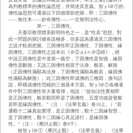
為判教標準的佛性論思想，并簡述其意義。智ｙǐ＠①的
佛性論思想可通過以下四個環節把握，即：三因佛性
——無住本——妙有佛性——一念無明法性心。
第一，三因佛性。
天臺宗教理體系鮮明特色之一，是“性具”思想。對
此一問題的探討雖各說極多，但多認為通過其三因佛性
之說才較易把握。三因佛性即正因佛性、了因佛性、緣
因佛性。三因佛性之說本出《＠②ｐáｎ＠③經》，經
中說正因佛性是中道第一義空，了因佛性是智德，緣因
佛性是斷德；又說三因佛性相當于法身、般若、解脫
（正因佛性滿顯為法身，了因佛性滿顯為般若，緣因佛
性滿顯為解脫）。此三因佛性即成佛的三種因，換句話
說，即構成佛性范疇的三個基本方面。智ｙǐ＠①各種著
作中對三因佛性有大量發揮，他說：“故知法性實相即
是正因佛性，般若觀照即是了因佛性，五度功德資發般
若即是緣因佛性。”（注：《法華玄義》卷10上。）“若
通觀十二緣真如實理，是正因佛性，觀十二因緣智慧，
是了因佛性，觀十二因緣心具足諸行，是緣因佛
性。”（注：《摩訶止觀》卷9下）
檢智ｙǐ＠①《摩訶止觀》、《法華玄義》、《法華