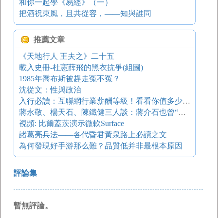
和你一起學《易經》（一）
把酒祝東風，且共從容，——知與誰同
推薦文章
《天地行人 王夫之》二十五
載入史冊-杜憲薛飛的黑衣抗爭(組圖)
1985年喬布斯被趕走冤不冤？
沈從文：性與政治
入行必讀：互聯網行業薪酬等級！看看你值多少錢？
蔣永敬、楊天石、陳鐵健三人談：蔣介石也曾“打老虎”，但失敗了│讀藥
視頻: 比爾蓋茨演示微軟Surface
諸葛亮兵法——各代昏君黃泉路上必讀之文
為何發現好手游那么難？品質低并非最根本原因
評論集
暫無評論。