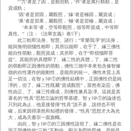
“‘力’者是了因，是觀照軌，‘作’者是萬行精勤，是
資成軌；
‘因’者是習因，屬觀照，‘緣’者是極因，屬資成；
‘果’者是習果，屬觀照，‘極’者是習極，屬資成；
‘本未等’者，空等即觀照，假等即資成，中等即
真性。”（注：《法華玄義》卷5下）
此三軌即法身、智慧、諸行；“常樂我凈”的法身，
能與無明煩惱性相即；其所以能即，在于了、緣三佛性
能自性萌動，觀照資成；其所即，在于“即煩惱即菩
提”。其能所的具體即了、緣二性的具體，了、緣二性
的萌動即正因佛性的萌動，佛性三德中本來包含修智修
德的自性運作的能動性，是能所的統一。佛性本質上具
足一切法，在智ｙǐ＠①的佛性結構中，正因佛性仍是純
凈的，但了、緣二性既屬“資成觀照”，當然有染惡，佛
性由正、了、緣三性構成，則佛性兼具染凈。這就是其
著名的“性具”思想立論的哲學基礎。智ｙǐ＠①的論述也
只到此為止，他直接發揮“性具”說不多，說得也不明
確，后來因得湛然和知禮的發揮，“性具”思想才大為光
大，成為天臺宗一面旗幟。
由此，智ｙǐ＠①的三因佛性說視了、緣二佛性是在
與正因佛性的“三軌”互動中，顯示為即性即修，是能是