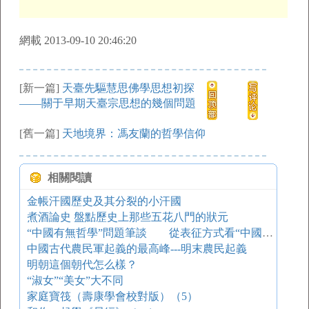
網載 2013-09-10 20:46:20
[新一篇]
天臺先驅慧思佛學思想初探
——關于早期天臺宗思想的幾個問題
[舊一篇]
天地境界：馮友蘭的哲學信仰
相關閱讀
金帳汗國歷史及其分裂的小汗國
煮酒論史 盤點歷史上那些五花八門的狀元
“中國有無哲學”問題筆談 從表征方式看“中國哲學”的合法性——以馮友蘭先生的正負方法論為視角
中國古代農民軍起義的最高峰---明末農民起義
明朝這個朝代怎么樣？
“淑女”“美女”大不同
家庭寶筏（壽康學會校對版）（5）