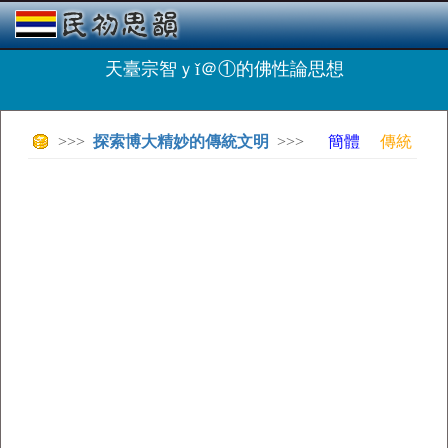
天臺宗智ｙǐ＠①的佛性論思想
>>>
探索博大精妙的傳統文明
>>>
簡體
傳統