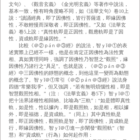
文句》、《觀音玄義》《金光明玄義》等著作中說法，
基本一致，惟有時角度略不同，如《法華文句》卷10上
說：“讀誦經典，即了因佛性，皆行菩薩道，即緣因佛
性，不敢輕慢而深敬者，即正因佛性。”又如《法華玄
義》卷5上說：“真性軌即是正因性，觀應軌即是了因
性，資成軌即是緣因性。”
比較《＠②ｐáｎ＠③經》的說法，智ｙǐ＠①的表
述實際上已經不一樣，他是在肯定正因佛性為法性實
相、真如實理同時，強調了因佛性乃智慧之“觀照”，緣
因佛性乃諸行之“具足”。也就是說，《＠②ｐáｎ＠③
經》中三因佛性的靜態的概念，到他這里一變而為動態
的概念了。智ｙǐ＠①常引《＠②ｐáｎ＠③經》說法身
四德“常樂我凈”，但又強調，“若有無明煩惱性相，即是
智慧觀照性相。”（注：《法華玄義》卷5下）智ｙǐ＠①
把十法界諸種性相歸納、比喻為“三軌”：“如是體即真性
軌，如是性，性以據內，即是觀照軌，如是相，相以據
外，即是福德，是資成軌。”（同上）其中真性軌是
體，即正因佛性，觀照軌是智，即了因佛性，資成軌是
行，即緣因佛性。智ｙǐ＠①進一步闡發“觀照軌”（智
慧）和“資成軌”（行為）如何起作用：