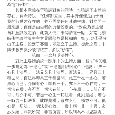
為“妙有佛性”。
其根本意義在于強調對象的同時，也強調了主體的
存在。費希特說：“任何對立面，其本身僅僅是由于自
我的行動才存在的，并不需要任何其他根據。對立面一
般來說，僅僅是由自我的力量設定的。”對象乃是主體
自我意識設定的，此前人們并未認清這一點，如南北朝
時佛性論討論中主客界限顯然是模糊的，智ｙǐ＠①區分
出了主客，設定了客體，即建立了主體。從此之后，中
國佛教界就少談“真空”，多說“妙有”。
第四，一念無明法性心。
對此主客體的統一關系中的主體方面，智ｙǐ＠①進
一步規定為“一念心”或“一念無明法性心”，他說：“夫一
心具十法界，一法界又具十法界、百法界。一界具三十
種世間，百法界即具三千種世間。此三千在一念心。若
無心而已，介爾有心，即具三千。亦不言一心在前，一
切法在后，亦不言一切法在前，一心在后，……前亦不
可，后亦不可。若從一心生一切法看，此則是縱，若心
一時含一切法看，此即是橫，縱亦不可，橫亦不可。祗
心是一切法，一切法是心故。非縱非橫，非一非異，玄
妙深絕，非識所識，非言所言，所以稱為不可思議境，