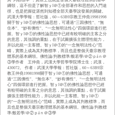
綱領，這不但是了解智ｙǐ＠①全部著作和思想的入門途
徑，也是把握從湛然到知禮全部天臺學說發展的關鍵。
武漢大學學報：哲社版，60～63B9宗教王仲堯19981998
關于智ｙǐ＠①的佛性論思想，可通過“三因佛性”、“無
住本”、“妙有佛性”、“一念無明法性心”四個環節進行把
握。智ｙǐ＠①的佛性論思想中已經有較明確的主客之分
的意思，其強調的重點，在于試圖擴張主體理性能力，
并以此統一主客體。智ｙǐ＠①的“一念無明法性心”范
疇，實際上成為其判教標準，而且也是整個天臺宗教理
體系的基本綱領。佛性論/判教標準/般若學/＠②ｐáｎ＠
③學作者 王仲堯，武漢大學哲學學院博士生；武漢，
430072。 作者：武漢大學學報：哲社版，60～63B9宗
教王仲堯19981998關于智ｙǐ＠①的佛性論思想，可通
過“三因佛性”、“無住本”、“妙有佛性”、“一念無明法性
心”四個環節進行把握。智ｙǐ＠①的佛性論思想中已經
有較明確的主客之分的意思，其強調的重點，在于試圖
擴張主體理性能力，并以此統一主客體。智ｙǐ＠①
的“一念無明法性心”范疇，實際上成為其判教標準，而
且也是整個天臺宗教理體系的基本綱領。佛性論/判教標
準/般若學/＠②ｐáｎ＠③學