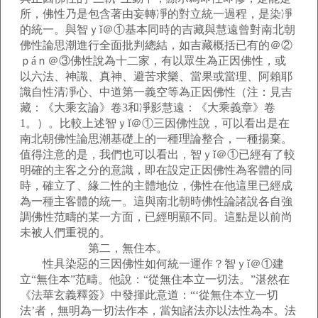
所，佛性乃是包含著由妄轉凈的對立統一過程，是染凈
的統一。與智ｙǐ＠①基本同時的吉藏與慧遠曾對南北朝
佛性論思潮進行全面批判總結，如吉藏概括已有的＠②
ｐáｎ＠③佛性說為十二家，有以眾生為正因佛性，或
以六法、神識、真神、避苦求樂、當果或當理、阿賴耶
識自性清凈心、中道第一義空等為正因佛性（注：見吉
藏：《大乘玄論》卷3和凈影慧遠：《大乘義章》卷
1。）。比較上述智ｙǐ＠①三因佛性說，可以看出是在
南北朝佛性論思潮基礎上的一種理論整合，一種揚棄。
值得注意的是，我們也可以看出，智ｙǐ＠①已經有了較
明確的主客之分的意識，即在設定正因佛性為客體的同
時，確立了、緣二性的主體地位，佛性在他這里已經成
為一種主客體的統一。這與南北朝時佛性論諸說各自強
調佛性范疇的某一方面，已經明顯不同。這點是以前尚
未被人們重視的。
第二，無住本。
性具染惡的三因佛性如何統一運作？智ｙǐ＠①建
立“無住本”范疇。他說：“從無住本立一切法。”湛然在
《法華玄義釋簽》中發揮此意道：“‘從無住本立一切
法’者，無明為一切法作本，當知諸法亦以法性為本。法