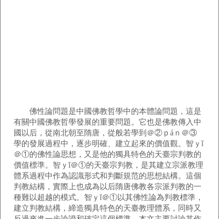
佛性論問題是中國佛教哲學中的本體論問題，這是
有關中國佛教哲學發展的重要問題。它也是佛教傳入中
國以后，從南北朝至隋唐，從般若學到＠②ｐáｎ＠③
學的發展過程中，逐步明確、建立起來的價值觀。智ｙǐ
＠①的佛性論思想，又是他的獨具特色的天臺宗判教的
價值標準。智ｙǐ＠①的天臺宗判教，是其建立宗派教理
體系過程中作為認識形式和判斷規范的思想結構。這個
判教結構，實際上也成為以后隋唐佛教各宗派判教的一
種難以超越的模式。智ｙǐ＠①以其佛性論為判教標準，
建立判教結構，締造獨具特色的天臺教理體系，同時又
反過來進一步論證和確定這個標準。本文主要討論其作