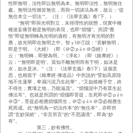
性即無明，法性即以無明為本。無明即法性，無明無住
處。無明法性雖皆無住，而與一切諸法為本，故云：‘從
無住本立一切法’”。（注：《法華玄義》卷7下。）
“無明”即與光明對立，未得理性的狀態，現實中種
種迷妄痛苦都是無明的表現，也即“煩惱”。所謂“覺
悟”即從無明轉為光明的過程，有無明才有光明的對
應，故光明即在無明之中。智ｙǐ＠①說：“若解無明，
即是于明。《大經》（即《＠②ｐáｎ＠③經》）
云：‘無明轉，即變為明。’《凈名》（即《維摩經》）
云：“‘無明即是明’。當知不離無明而有于明，如冰是
水，如水是冰。”（注：《法華玄義》卷5下）這個意
思，也相當于《維摩經·佛道品》中所說的“譬如高原陸
地不生蓮華，卑濕污泥乃生此華”，“又如殖種于空，終
不得生；糞壤之地，乃能滋茂”。“煩惱泥中乃有眾生起
佛法耳”。也就是所謂的“煩惱即菩提，生死即＠②ｐáｎ
＠③”，菩提必相應煩惱而生，＠②ｐáｎ＠③必相應生
死而成。此“無明為一切法作本”的“無住本”，亦即所
謂“玄妙深絕”，“非言所言”的“不思議境”，即為“妙
有”。
第三，妙有佛性。