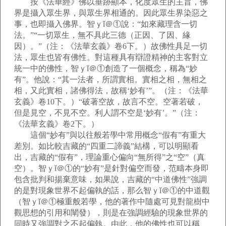
按《法華經》佛以垂跡顯本，化度眾生的主旨，佛
界是攝入眾生界，與眾生界相通的。因此眾生界染惡之
事，也即攝入佛界。智ｙǐ＠①說：“如來藏理含一切
法。”“一切眾生，無不具此三德（正因、了因、緣
因）。”（注：《法華玄義》卷6下。）故佛性具足一切
法，眾生也皆有佛性。對這種具有辯證精神的主客對立
統一中的佛性，智ｙǐ＠①創造了一個概念，稱為“妙
有”。他說：“其一法者，所謂實相。實相之相，無相之
相，又此實相，諸佛得法，故稱‘妙有’”。（注：《法華
玄義》卷10下。）“破著空故，故言不空。空著若破，
但是見空，不見不空。利人謂不空是‘妙有’。”（注：
《法華玄義》卷2下。）
這個“妙有”與以往般若學中常用概念“假有”有重大
差別。如比較吉藏的“四重二諦義”結構，可以明顯看
出，吉藏的“假有”，理論重心偏向“無所得”之“空”（真
空）。智ｙǐ＠①的“妙有”是針對偏空而發，范疇本身即
包含批判和揚棄意味，如果說，吉藏的“中道佛性”強調
的是對現象世界不起偏執的話，那么智ｙǐ＠①的中道觀
（智ｙǐ＠①極重般若學，他的著作中隨處可見對龍樹中
觀思想的引用和闡發），則是在強調經驗的現象世界的
同時又強調對之不起偏執。由此，他的佛性也可以稱