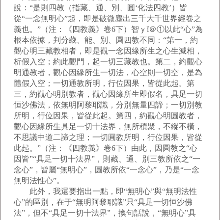
說：“是則四教（指藏、通、別、圓‘化法四教’）皆
從“一念無明心”起，即是破微塵出三千大千世界經卷之
義也。”（注：《四教義》卷6下）智ｙǐ＠①以此“心”為
根本依據，判分藏、能、別、圓四教不同：“第一，約
觀心明三藏教相者，即是觀一念因緣所生之心生滅相，
析假入空；約此觀門，起一切三藏教也。第二，約觀心
明通教者，觀心因緣所生一切法，心空則一切空，是為
體假入空；一切通教所明，行位因果，皆從此起。第
三，約觀心明別教者，觀心因緣所生即假名，具足一切
恒沙佛法，依無明阿黎耶識，分別無量四諦；一切別教
所明，行位因果，皆從此起。第四，約觀心明圓教者，
觀心因緣所生具足一切十法界，無所積聚，不縱不橫，
不思議中道二諦之理；一切圓教所明，行位因果，皆從
此起。”（注：《四教義》卷6下）由此，因圓教之“心
因皆”“具足一切十法界”，則藏、通、別三教所依之“一
念心”，皆屬“無明心”，圓教所依“一念心”，乃是“一念
無明法性心”。
此外，我還要指出一點，即“無明心”與“無明法性
心”的區別，在于“無明阿黎耶識”只“具足一切恒沙佛
法”，但不“具足一切十法界”，換句話說，“無明心”具