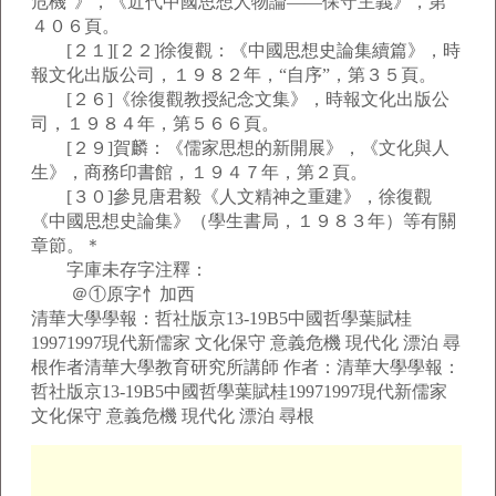
危機”》，《近代中國思想人物論——保守主義》，第
４０６頁。
[２１][２２]徐復觀：《中國思想史論集續篇》，時
報文化出版公司，１９８２年，“自序”，第３５頁。
[２６]《徐復觀教授紀念文集》，時報文化出版公
司，１９８４年，第５６６頁。
[２９]賀麟：《儒家思想的新開展》，《文化與人
生》，商務印書館，１９４７年，第２頁。
[３０]參見唐君毅《人文精神之重建》，徐復觀
《中國思想史論集》（學生書局，１９８３年）等有關
章節。＊
字庫未存字注釋：
＠①原字忄加西
清華大學學報：哲社版京13-19B5中國哲學葉賦桂
19971997現代新儒家 文化保守 意義危機 現代化 漂泊 尋
根作者清華大學教育研究所講師 作者：清華大學學報：
哲社版京13-19B5中國哲學葉賦桂19971997現代新儒家
文化保守 意義危機 現代化 漂泊 尋根