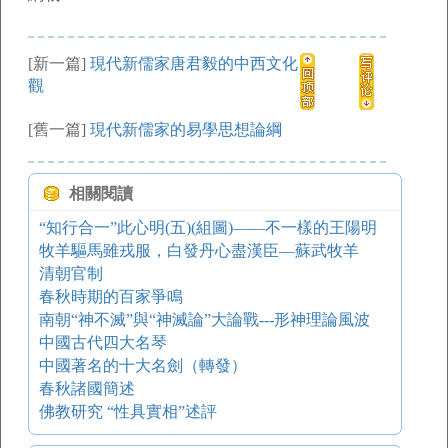
[新一篇]
現代新儒家唐君毅的中西文化
觀
[舊一篇]
現代新儒家的易學思想論綱
相關閱讀
“知行合一”此心明(五)(組圖)——不一樣的王陽明
牧羊驅馬雖戎服，白發丹心盡漢臣―蘇武牧羊
清朝官制
春秋時期的百家爭鳴
南朝“神不滅”與“神滅論”大論戰---形神理論風波
中國古代四大名琴
中國著名的十大名劍（轉發）
春秋諸國簡述
佛教研究 “性具實相”述評