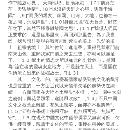
作中隨處可見，“天崩地圯，斷潢絕港”，[７]“前路茫
茫，天昏地暗”，[８]“以浪跡天涯之心境，逃難于海
隅”，[９]“而我的親友、家園、山河、大地，也都在一
夜之間，永成隔世”，[１０]身處此境“在天蒼蒼、野茫
茫之下，當然不勝黍離故國之思”，[１１]“我想人們真
正要求的，還是從那里來，再回到那里去。為了我自
己，我常想只要現在我真能到死友的墳上，先父的墳
上，祖宗的墳上，與神位前，進進香，重得見我家門前
南來山色，重聞我家門前之東去江聲，亦就可以滿足
了。”[１２]鄉土的情思之所以如此的刻骨銘心，是因
為“流亡者的靈魂安息地方，不是懸在天上，而是擺在
你所流亡出來的故鄉故土。”[１３]
其二，文化上的。港臺新儒家感受到的文化的飄零
也是雙重的，一方面近代以來儒學失落的趨勢仍在繼
續；一方面儒學在大陸本土喪失“本根”，“如一園中大樹
之崩倒，而花果飄零，遂隨風吹散”，[１４]“不只中國
文化之枝葉正離披，花果正飄零，而抑亦本根將斬”。
[１５]“即欲在學術上抱殘守缺，也無殘可抱，無缺可
守”。[１６]在現代中國文化中儒學凋零又無家可歸，仿
佛一縷孤魂，飄蕩于文化的荒墳，孤棲在精神的廢墟，