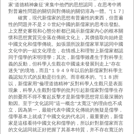
家‘道德精神象征’來集中他們的思想認同，在思考中將
對普遍性問題的關切與對傳統的關切溶為一體。”[１７]
確實，現代新儒家的思想有普遍性的東西，但普遍
性的問題并不是２０世紀中國的新儒家的思考出發點。
上文歷史審視和心態分析都已揭示新儒家內心的根本關
懷和思想實質完全落在傳統文化上，其價值取向始終是
中國文化和儒學傳統。如張灝所說新儒家單單認同中國
文化中的一組文化理念，在情感上和理智上新儒家都認
同于儒學的宋明理學；其次，新儒學雖產生于對科學主
義的反動，但科學人生觀在中國遠未發展到走上“存在
迷失”的境地，而且“１９４９年以后的新儒家對科學主
義認知方式的反動是衍生的。而非根本的。”[１８]所
以，新儒家用“倫理道德精神”反對科學人生觀只是表面
現象，科學人生觀對儒學的批判引起新儒家對儒學生存
的担憂而不得不奮起反擊才是新儒學思想背后最深層的
動因。至于“文化認同”這一概念“太寬泛”的理由也不成
立，因為第一，最能代表中國文化傳統的無疑是儒學，
儒學基本上就成了中國文化的代名詞，最重要的，新儒
家是這樣看待中國文化和儒學的，所以針對新儒家而言
的文化認同就正好把握了其基本特質，并不存在寬泛的