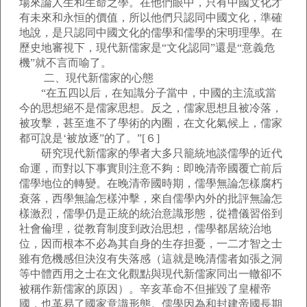
場來論人生和生命之學。在他們眼中，只有中國文化才
有未來和永恒的價值，所以他們只認同中國文化，準確
地說，是只認同中國文化的儒學和儒學的宋明理學。在
歷史地審視下，現代新儒家是“文化認同”還是“意義危
機”就不言而喻了。
二、現代新儒家的心態
“在五四以后，在知識分子當中，中國的主流或當
今的思想絕不是儒家思想。反之，儒家思想且被冷落，
被攻擊，甚至進不了學術的內圈，在文化氣候上，儒家
都可說是‘被放逐”的了。”[６]
研究現代新儒家的學者大多只籠統地談儒學的近代
命運，而對以下事實則注意不夠：即晚清帝國覆亡前后
儒學地位的轉變。在晚清帝國時期，儒學無論怎樣腐朽
衰落，西學無論怎樣沖擊，來自儒學內外的批評無論怎
樣激烈，儒學仍是正統的統治意識形態，從禮儀習俗到
社會倫理，從教育制度到政治思想，儒學都居統治地
位，因而根本不必為其自身的生存担憂，一二才智之士
雖有危機感但決沒有失落感（這就是晚清儒者如張之洞
等中體西用之士在文化觀點與現代新儒家同出一轍卻不
被稱作新儒家的原因）。辛亥革命不但摧毀了皇權帝
國，也革易了國家意識形態。儒學因為和封建帝國長期