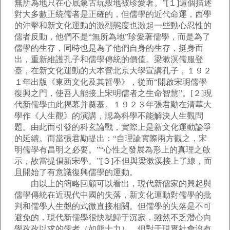
無所為地只在心底象古玩般地被珍愛著。”[１]這個描述
對大多數正統儒者是正確的，但儒學的近代命運，西學
的沖擊和新文化運動的激烈態度也激起一些動心忍性的
儒者反動，他們不是“無所為地”珍愛著儒學，而是為了
儒學的生存，同時也是為了他們自身的生存，挺身而
出，重新維護孔子和儒學傳統的價值。梁漱溟儒服登
臺，在新文化運動的大本營北京大學宣講孔子，１９２
１年出版《東西文化及其哲學》，從而“開啟宋明儒學
復興之門，使吾人能接上宋明儒者之生命智慧”。[２]現
代新儒學由此揭幕并奠基。１９２３年張君勱在清華大
學作《人生觀》的演講，認為科學不能解決人生觀問
題。由此而引發的科玄論戰，實際上是新文化運動論爭
的延續。而當張君勱提出：“自理論實際兩方觀之，宋
明儒學有昌明之必要。”“心性之發展為形上的真理之啟
示，故當提倡新宋學。”[３]不但與梁漱溟接上了線，而
且開始了有意識復興儒學的運動。
由以上的簡略回顧可以看出，現代新儒家的興起與
儒學傳統在近現代中國的失落，新文化運動對儒學的批
判和儒學人生觀的式微直接相關。但儒學的失落是不可
避免的，現代新儒學很快就歸于沉寂，雖然不乏潛心向
學孜孜以求的儒者（如熊十力），但對于現實社會沒有