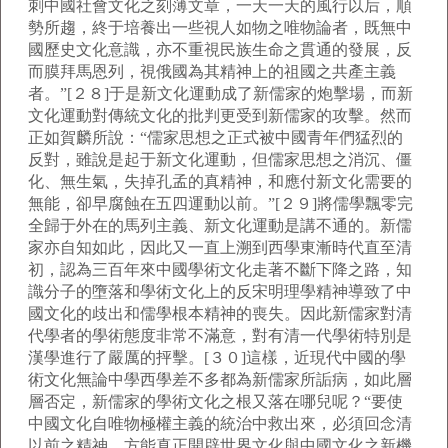
刺中國社會文化之刻薄文章，一天一天的風行以后，順
勢所趨，終于培養出一些視人如物之唯物論者，既無中
國歷史文化意識，亦不重視民族生命之貫通的發展，反
而膜拜馬恩列，視俄國為其精神上的祖國之共產主義
者。”[２８]于是新文化運動成了新儒家的炮擊場，而新
文化運動對傳統文化的批判更受到新儒家的攻擊。然而
正如賀麟所說：“儒家思想之正式被中國青年們猛烈的
反對，雖說是起于新文化運動，但儒家思想之消沉、僵
化、無生氣，失掉孔孟的真精神，和應付新文化需要的
無能，卻早腐蝕在五四運動以前。”[２９]將儒學飄零完
全歸于外在的馬列主義、新文化運動是講不通的。新儒
家亦自知如此，因此又一直上溯到西學東漸時代直至清
初，認為三百年來中國學術文化走著不斷下降之路，知
識分子的墮落和學術文化上的反宋明理學精神導致了中
國文化的歧出和儒學根本精神的喪失。因此新儒家對清
代學者的學術態度非常不滿意，對有清一代學術特別是
漢學進行了嚴厲的抨擊。[３０]這樣，近現代中國的學
術文化無論中學西學差不多都為新儒家所詬病，如此層
層否定，新儒家的學術文化之根又落在哪兒呢？“要使
中國文化自唯物極權主義的統治中救出來，必須回念清
以前之精神，方能真正開辟世界文化與中國文化之新機