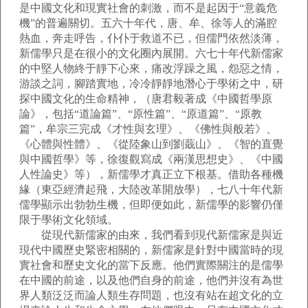
是中國文化和現實社會的刺激，而不是起因于“意義危
機”的普遍關切。五六十年代，唐、牟、徐等人的滿腔
熱血，奔走呼告，仆仆于救道不已，但儒門依然淡薄，
新儒學只是在很小的文化圈內展開。六七十年代新儒家
的中堅人物終于靜下心來，痛改浮躁之風，怨惡之情，
游談之詞，腳踏實地，冷冷靜靜地潛心于學術之中，研
探中國文化的生命精神，（唐君毅著成《中國哲學原
論》，包括“道論篇”、“原性篇”、“原道篇”、“原教
篇”，牟宗三完成《才性與玄理》、《佛性與般若》、
《心體與性體》、《從陸象山到劉蕺山》、《智的直覺
與中國哲學》等，徐復觀寫成《兩漢思想史》、《中國
人性論史》等），新儒學才真正立下根基。借助各種機
緣（東亞經濟起飛，大陸改革開放學），七八十年代新
儒學顯示出勃勃生機，但即便如此，新儒學的影響仍僅
限于學術文化領域。
從現代新儒家的由來，我們看到現代新儒家是與近
現代中國歷史緊密相關的，新儒家是針對中國當時的現
實社會和歷史文化的當下反應。他們實際關注的是儒學
在中國的前途，以及他們自身的前途，他們并沒有為世
界人類泛泛而論人類生存問題，也沒有站在超文化的立