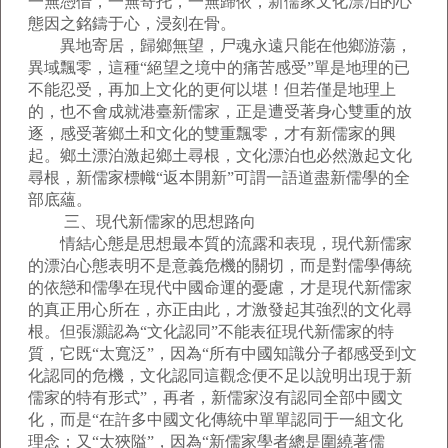
一無憑借，一無寄托，一無歸依，新儒家文化漂泊的心
態因之銘鑄于心，浸刻在骨。
異地寄居，歸鄉無望，尸魂永遠只能在他鄉游蕩，
異域飄零，這種“絕望之境中的痛苦感受”單是地理的已
不能忍受，再加上文化的更何以堪！但若僅是地理上
的，也不會成就港臺新儒家，正是遭受著身心雙重的放
逐，感受著鄉土和文化的雙重飄零，才有新儒家的興
起。鄉土漂泊激起鄉土尋根，文化漂泊也必然激起文化
尋根，新儒家標幟“返本開新”可謂一語道盡新儒學的全
部底蘊。
三、現代新儒家的思想路向
情結心態是思想最本質的流露和表現，現代新儒家
的漂泊心態表明不是意義危機的關切，而是對儒學傳統
的依戀和儒學在現代中國命運的憂慮，才是現代新儒家
的真正用心所在，亦正由此，才激發起其強烈的文化尋
根。但張灝認為“文化認同”不能表征現代新儒家的特
質，它既“太寬泛”，因為“所有中國知識分子都感受到文
化認同的危機，文化認同這觀念便不足以說明出現于新
儒家的特有形式”，再者，新儒家沒有認同全部中國文
化，而是“在許多中國文化傳統中單單認同于一組文化
理念；又“太狹隘”，因為“新儒家學者總是圍繞著儒