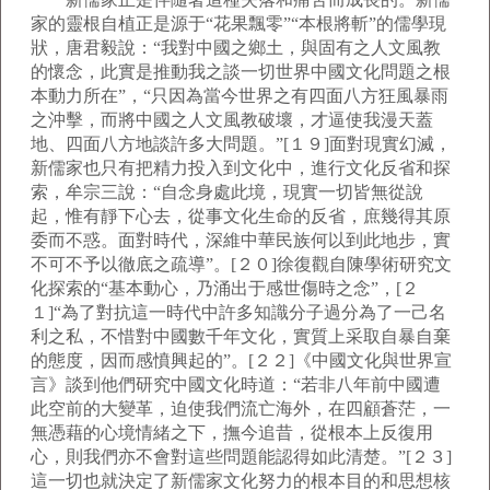
家的靈根自植正是源于“花果飄零”“本根將斬”的儒學現
狀，唐君毅說：“我對中國之鄉土，與固有之人文風教
的懷念，此實是推動我之談一切世界中國文化問題之根
本動力所在”，“只因為當今世界之有四面八方狂風暴雨
之沖擊，而將中國之人文風教破壞，才逼使我漫天蓋
地、四面八方地談許多大問題。”[１９]面對現實幻滅，
新儒家也只有把精力投入到文化中，進行文化反省和探
索，牟宗三說：“自念身處此境，現實一切皆無從說
起，惟有靜下心去，從事文化生命的反省，庶幾得其原
委而不惑。面對時代，深維中華民族何以到此地步，實
不可不予以徹底之疏導”。[２０]徐復觀自陳學術研究文
化探索的“基本動心，乃涌出于感世傷時之念”，[２
１]“為了對抗這一時代中許多知識分子過分為了一己名
利之私，不惜對中國數千年文化，實質上采取自暴自棄
的態度，因而感憤興起的”。[２２]《中國文化與世界宣
言》談到他們研究中國文化時道：“若非八年前中國遭
此空前的大變革，迫使我們流亡海外，在四顧蒼茫，一
無憑藉的心境情緒之下，撫今追昔，從根本上反復用
心，則我們亦不會對這些問題能認得如此清楚。”[２３]
這一切也就決定了新儒家文化努力的根本目的和思想核