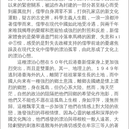
以來的緊密關系，被認作為封建的一部分甚至核心而受
到嚴厲批判，儒學自身凋零不算，打倒孔家店的新文化
運動，疑古的古史辨，科學主義人生觀，一浪一浪都沖
著儒學而來。儒學在現代中國如此地受冷遇，與兩千年
來唯我獨尊的榮耀和恩寵恰成強烈的對照和反差，新儒
家體會的是榮華過盡門前冷落車馬稀的困窘、失意和ｘī
＠①惶，感受的是對失去政權支持的儒學前途的憂慮焦
躁及在現代文化中儒學的漂泊孤零，由此形成了文化上
的漂泊心態。
這種漂泊心態在５０年代后港臺新儒家身上更加強
烈突出，而且是雙重的。其一、地理上的。１９４９年
逃到港臺海外的人，離開了祖祖輩輩生長的土地，而中
國人向來有一種強烈的鄉土意識，離鄉去國總是懷上濃
烈的鄉愁，身在孤島，但仍心系大陸。然而，海天茫
茫，自然的政治的阻隔把他們回鄉的希望化作泡影，而
他們又不能也不愿在這孤島上生根，身如浮萍，漫無所
歸。這種飄零又進一步加強了他們在情感上對大陸的依
戀，激發強烈的尋根情懷。因為心靈的敏感和深厚的中
國文化陶冶，他們感發的漂泊與尋根較一般人遠甚。大
陸劇變的刺激和逃難海外的痛切感受在牟宗三等人的著