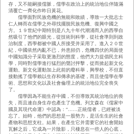
存，又不能嗣接儒脈，儒學在政治上的統治地位伴隨滿
清覆亡一齊化作昨日黃花。
儒學面對民族危機的無能和敗績，導致一大批志士
仁人轉而在儒學之外尋找擺脫民族危機、復興中國之
方。１９世紀中期特別是八九十年代潮涌而入的西學自
然吸引了他們的眼光，從技術到科學，從社會準則到政
治制度，西學都被中國人所接受并采用了。進入２０世
紀，中國依然內亂不已，外患頻仍，危機四伏的局面使
中國知識分子采取更激烈的態度，他們大力提倡民主科
學，同時對儒學進行猛烈的聲討抨擊，從而掀起新文化
運動。新文化運動加上此前的廢科舉，興學校，不但直
接動搖了儒學賴以生存和傳承的基礎，而且使儒學在學
術、思想和文化以及社會倫理上的統治地位完全喪失
了。
儒學因為不能生存中國，不但導致其統治地位的喪
失，而且連自身生存也產生了危機。列文森在《儒家中
國及其現代命運》中認為：“……正統儒者，已經被淡
忘了。始時，他們的思想是一股勢力，是活生生的社會
產物和思想支柱。結果，在產生它并需要它的社會開始
瓦解之后，它成為一片陰影，只棲息在一些人的心底，