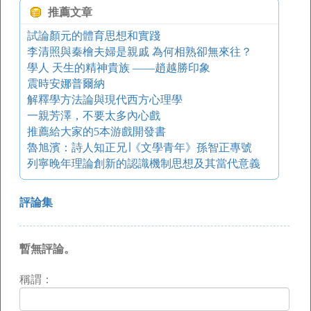
推薦文章
試論顏元的體育思想和實踐
李清照與秦檜夫婦是親戚 為何相熟卻無來往？
學人 天生的精神貴族 ——趙越勝印象
震時安娜普爾納
解釋學方法論與現代西方心理學
一親芳澤，不要太多內心戲
推薦給大家的5本游戲開發書
魯旭濱：詩人知正兄∣《文學青年》孫智正專號
列寧晚年理論創新的認識機制思想及其當代意義
評論集
暫無評論。
稱謂：