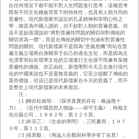
在任何境況下都不能不對人生問題進行思考，這種思考
既有不同文化種族背景下的特殊性，也具有人類共同的
普遍性。現代新儒家所認定的孔孟精神和宋明心性之
學，雖是為中國人講的，但不妨對人類的普遍意義。但
這不是如張灝說的“將對普遍性問題的關切與對傳統的
關切溶為一體”，而是在傳統的關切中包涵有對普遍性
問題的關切。現代新儒家不是因為“意義危機”而站在普
遍主義立場將自身關系于自己的過去文化，而是因為文
化漂零而站在儒學文化的立場進行文化保守而兼有某種
普遍性的價值。亦正由此，新儒學對今天正在進行現代
化的中國來說也不是毫無意義的，它至少提醒了傳統的
某些價值，但這已是現代新儒家在今天的意義了，而不
是歷史上現代新儒家的本來面目。
注：
[１]轉自杜維明：《探求真實的存在：略論熊十
力》，《近代中國思想人物論——保守主義》，時報文
化出版公司，１９８２年，第３２５頁。
[２]牟宗三：《生命的學問》，三民書局，１９７
０年，第１１２頁。
[３]張君勱：《再論人生觀與科學并答丁在君》，