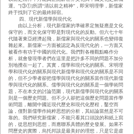
運。”[③①]所謂“清以前之精神”，即宋明理學，新儒家
終于找到了它的最終歸宿。
四、現代新儒學與現代化
由以上分析，現代新儒家的準確界定無疑應是文化
保守的，而文化保守即是對現代化的反動。但六七十年
代隨著東亞經濟起飛，新儒家與現代化的關系也變得復
雜起來。新儒家一方面被認定為反現代化的，一方面又
被看作有功于中國的現代化。我們對各種觀點略作分
析，就會發現學者們在這里是把許多不同的問題不加分
別地攪在一起了。其實，儒學和現代化的關系、宋明理
學和現代化的關系與現代新儒學和現代化的關系是不同
的，但不少學者卻把儒學與現代化的關系當作現代新儒
學與現代化的關系。儒學與現代化的關系是一個學術問
題，不在本文的討論范圍，現代新儒學與現代化的關系
則是一個歷史問題。但不少人卻把這個歷史問題當作學
術問題，離開中國近現代歷史和現代化歷程，鑿空而
論，僅對新儒學作純粹思想的分析，其結論當然是不可
靠的。我們研究新儒家，不能只看其口頭說的和紙上寫
的，從思想到思想，而應聯系具體的歷史發展。如果不
問歷史的實際，烏托邦該是最美好的理想，只是它是虛