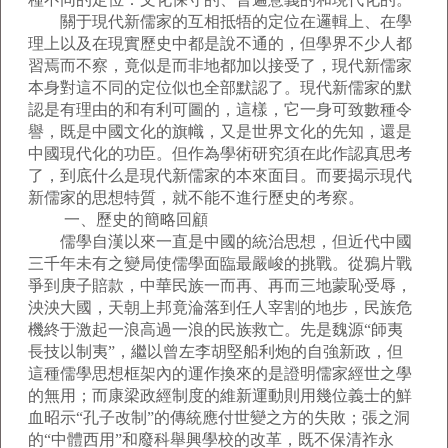
關于現代新儒家的互相抵牾的定位在邏輯上、在學
理上以及在現實歷史中都是說不通的，但學界不少人都
習焉而不察，竟似是而非地都加以接受了，現代新儒家
本身對這不同的定位似也全部默認了。現代新儒家的默
認是有理由的和有利可圖的，這樣，它一身可致數種令
譽，既是中國文化的旗幟，又是世界文化的先知，還是
中國現代化的功臣。但作為學術研究須在此作認真思考
了，到底什么是現代新儒家的本來面目。而要揭示現代
新儒家的思想特質，就不能不進行歷史的考察。
一、歷史的簡略回顧
儒學自漢以來一直是中國的統治思想，但近代中國
三千年未有之變局使儒學面臨最嚴峻的挑戰。從鴉片戰
爭到庚子賠款，中華民族一而再、再而三地蒙恥受辱，
泱泱大國，天朝上邦竟淪落到任人宰割的地步，民族危
機終于激起一浪高過一浪的民族救亡。先是魏源“師夷
長技以制夷”，繼以曾左李胡堅船利炮的自強新政，但
這種儒學思想框架內的運作換來的是證明儒家經世之學
的無用；而康梁政經制度的維新運動則用幾位義士的鮮
血昭示“孔子改制”的傳統應付世變之方的失敗；張之洞
的“中體西用”和廢科舉興學校的改革，既不保清祚永