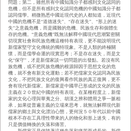
問題；第二，雖然所有中國知識分子都感到文化認同的
危機，但不是所有感到文化認同危機的中國知識分子都
認同儒學。稍微熟悉中國近現代史的人都知道，近現代
中國的危機不是“道德迷失”、“存在迷失”、“形上的迷
失”之意義危機，而是國難的危機、民族生存和個體生
存的危機。“意義危機”既無法解釋中國現代思潮緊密關
切現實社會和民族危機這種特有表現，更不能說明現代
新儒家堅守文化傳統的獨特現象。不是人類的終極關
懷，而是儒學命運的現實思考；不是存在迷失，而是文
化“保守”，才是新儒家談一切問題的出發點。若沒有民
族危機，或不把民族危機的根源歸因于思想文化的危
機，就不會有新文化運動；若不把儒家文化認同為民族
文化，不把民族文化的復興看作民族的真正復興，更不
會有現代新儒家。新儒家是中國早已形成的文化的民族
主義在２０世紀中國的特有表現。在某種程度上，新儒
家的文化心理與華夷之分、胡漢之辨和體用之爭一脈相
承，如果從普遍主義的立場來思考，就無法解釋現代新
儒家的鄉土與文化漂泊心態，更何況５０年代以前中國
根本不存在工具理性帶來的人的物化和形上迷失，有的
只是價值轉換的失落和痛苦。
新儒家正是伴隨著這種失落和痛苦而成長的。新儒