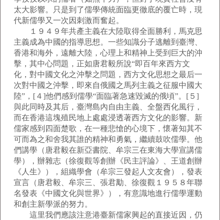
太大影響。只是到了儒學傳統面臨更徹底的覆亡時，現
代新儒學又一次因刺激而奮起。
１９４９年共產主義在大陸取得全面勝利，馬克思
主義成為中國的指導思想。一些知識分子逃離到臺灣、
香港和海外，遠離大陸，心理上和精神上受到巨大的沖
擊，其中心問題，正如唐君毅所說“即百年來西方文
化，對中國文化之沖擊之問題，西方文化思想之最后一
次對中國之沖擊，即來自俄國之馬列主義之征服中國大
陸”，[４]他們感到儒學“面臨著急速毀滅的俄頃”。[５]
與此同時及其后，臺灣島內自由主義、全盤西化風行，
而在香港這塊殖民地上處處浸透著西方文化的影響。新
儒家感到四面楚歌，在一種悲愴的心境下，懷著知其不
可而為之和舍我其誰的精神和勇氣，繼續鼓吹儒學。他
們講學（唐君毅在新亞書院、牟宗三在東海大學宣講儒
學），辦雜志（徐復觀等創辦《民主評論》、王道創辦
《人生》），組織學會（牟宗三發起人文友會），發表
宣言（唐君毅、牟宗三、張君勱、徐復觀１９５８年聯
名發表《中國文化與世界》），有意識地進行儒學運動
和創主新學派的努力。
這里我們應該注意港臺新儒家興起的直接近因，仍