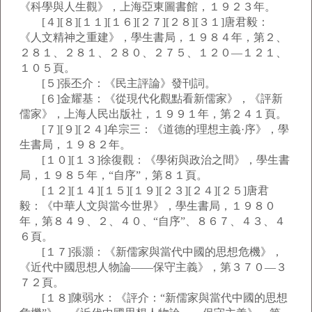
《科學與人生觀》，上海亞東圖書館，１９２３年。
[４][８][１１][１６][２７][２８][３１]唐君毅：
《人文精神之重建》，學生書局，１９８４年，第２、
２８１、２８１、２８０、２７５、１２０—１２１、
１０５頁。
[５]張丕介：《民主評論》發刊詞。
[６]金耀基：《從現代化觀點看新儒家》，《評新
儒家》，上海人民出版社，１９９１年，第２４１頁。
[７][９][２４]牟宗三：《道德的理想主義·序》，學
生書局，１９８２年。
[１０][１３]徐復觀：《學術與政治之間》，學生書
局，１９８５年，“自序”，第８１頁。
[１２][１４][１５][１９][２３][２４][２５]唐君
毅：《中華人文與當今世界》，學生書局，１９８０
年，第８４９、２、４０、“自序”、８６７、４３、４
６頁。
[１７]張灝：《新儒家與當代中國的思想危機》，
《近代中國思想人物論——保守主義》，第３７０—３
７２頁。
[１８]陳弱水：《評介：“新儒家與當代中國的思想