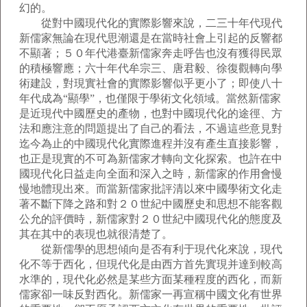
幻的。
從對中國現代化的實際影響來說，二三十年代現代
新儒家無論在現代思潮還是在當時社會上引起的反響都
不顯著；５０年代港臺新儒家奔走呼告也沒有獲得民眾
的積極響應；六十年代牟宗三、唐君毅、徐復觀轉向學
術建設，對現實社會的實際影響似乎更小了；即使八十
年代成為“顯學”，也僅限于學術文化領域。當然新儒家
是近現代中國歷史的產物，也對中國現代化的途徑、方
法和應注意的問題提出了自己的看法，不過這些意見對
迄今為止的中國現代化實際進程并沒有產生直接影響，
也正是現實的不可為新儒家才轉向文化探索。也許在中
國現代化日益走向全面和深入之時，新儒家的作用會慢
慢地體現出來。而當新儒家批評清以來中國學術文化走
著不斷下降之路和對２０世紀中國歷史和思想不能客觀
公允的評價時，新儒家對２０世紀中國現代化的態度及
其在其中的表現也就很清楚了。
從新儒學的思想傾向是否有利于現代化來說，現代
化不等于西化，但現代化是由西方首先實現并達到較高
水準的，現代化必然是某些方面某種程度的西化，而新
儒家卻一味反對西化。新儒家一再宣稱中國文化有世界