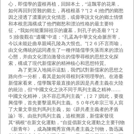
心，即儒學的靈根再植，回歸本土，“這飄零的花果，
如何再回到苦難的鄉土，再植根基？”[２４]他們的鄉愁
因之浸透了濃重的文化情思，或毋寧說文化的鄉土情懷
和本根意識構成了他們鄉愁和漂泊性格的最主要特
征，“我如何能重歸祖宗的廬墓，到孔子的圣廟？”[２
５]徐復觀在“遺囑”中道：“孔孟為中華文化命脈所寄，
今以未能赴曲阜親竭孔陵為大恨也。”[２６]不言而喻，
由文化傳統的認同產生了一種伴隨儒學失落而來的漂泊
心態，并由文化漂泊激發出的儒學尋根的思想文化探
索，構成了現代新儒家的精神核心和思想特質。
為了更深入地揭示這點，我們試對新儒家的思想之
路向作一分析，看其是如何尋根到宋明理學的。在港臺
新儒家看來，儒學飄零最直接的原因是共產主義在大陸
的統治，但“中國文化之決不同于馬列主義之精神……
中國文化精神，決不容忍馬列主義”，[２７]因此，要復
興儒學，首先要擊退馬列主義。５０年代牟宗三等人寫
了大量文章批判馬列主義，如《辟共產主義者的矛盾
論》等。由批判馬列主義，追根溯源，新儒家發現
其“禍根”在新文化運動，“自提倡新文化運動之主要刊物
《新青年》，成為陳獨秀宣傳共產主義之刊物，魯迅諷