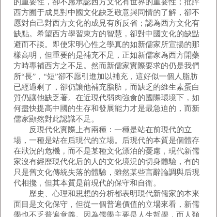
的重要性，卻不愿承認西方文化有世界的重要性；批評
西方囿于成見對中國文化缺乏敬意與同情的了解，卻不
愿對自己對西方文化的成見有所反省；認為西方文化有
缺點。希望西方學習東方的智慧，卻對中國文化的缺點
避而不談。即使宋明心性之學真的如新儒家所宣揚的那
樣高明，但重要的是補充不足，正如新儒家為西方開藥
方時專補西方之不足。然而新儒家實際要求的仍是我們
所“長”，“短”卻不愿引進加以補充，這好似一個人脂肪
已經過剩了，卻仍讓他補充脂肪，而缺乏的維生素蛋白
質仍讓他缺乏著。在近現代弱肉強食的國際環境下，如
何盡快提高中國的生存和發展能力才是最急迫的，而新
儒家顯然對此認識不足。
反現代化實際上有兩種：一種是站在前現代的立
場，一種是站在后現代的立場。后現代的本質是個體存
在狀況的危機，而不是某種文化漂泊的憂慮，現代新儒
家沒有經歷現代化后的人的文化境況的切身體驗，有的
只是舊文化傳統失落的體驗，雖然某些言辭論調與后現
代相攙，但其本質是前現代的保守和自衛。
歷史、心理和思想的分析都表明現代新儒家的本來
面目是文化保守，但從一個普遍價值的立場來看，新儒
學也不乏普遍意義。因為儒學主要是人生哲學，而人類