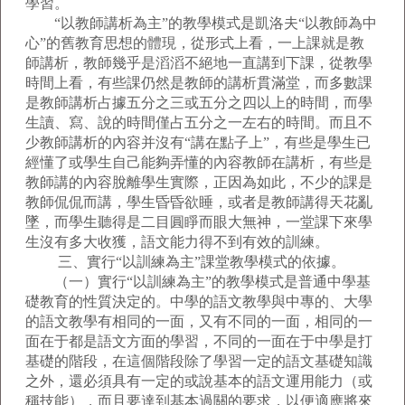
學習。
“以教師講析為主”的教學模式是凱洛夫“以教師為中
心”的舊教育思想的體現，從形式上看，一上課就是教
師講析，教師幾乎是滔滔不絕地一直講到下課，從教學
時間上看，有些課仍然是教師的講析貫滿堂，而多數課
是教師講析占據五分之三或五分之四以上的時間，而學
生讀、寫、說的時間僅占五分之一左右的時間。而且不
少教師講析的內容并沒有“講在點子上”，有些是學生已
經懂了或學生自己能夠弄懂的內容教師在講析，有些是
教師講的內容脫離學生實際，正因為如此，不少的課是
教師侃侃而講，學生昏昏欲睡，或者是教師講得天花亂
墜，而學生聽得是二目圓睜而眼大無神，一堂課下來學
生沒有多大收獲，語文能力得不到有效的訓練。
三、實行“以訓練為主”課堂教學模式的依據。
（一）實行“以訓練為主”的教學模式是普通中學基
礎教育的性質決定的。中學的語文教學與中專的、大學
的語文教學有相同的一面，又有不同的一面，相同的一
面在于都是語文方面的學習，不同的一面在于中學是打
基礎的階段，在這個階段除了學習一定的語文基礎知識
之外，還必須具有一定的或說基本的語文運用能力（或
稱技能），而且要達到基本過關的要求，以便適應將來