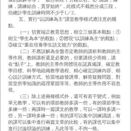
練，講練結合，貫穿始終”，此模式不截然分成三段，
但總計學生訓練時間不少于1／2。
五、實行“以訓練為主”課堂教學模式應注意的幾
點。
（一）切實端正教育思想，樹立三個基本觀點：①
樹立“學生為本”的觀點；②體現“以訓練為主”的觀點；
③確立“重在培養學生語文能力”的觀點。
（二）不應誤解為全盤否定教師的講析和教師的主
導作用。教師講析還是必要的，但要講得少而精，講
在“點子”上。教師的主導作用體現在認真備課、確定教
學目標、科學地組織教學過程、精心確定訓練內容、精
心設計訓練方式、恰當地啟發誘導、解答疑難問題、對
當堂所學知識的疏理鞏固等等。教師的主導作用不容忽
視。
（三）除上述兩種模式外，還可有若干變式，例如
單元教學，可以有的環節教師多講一些，有的環節學生
多練一些；兩課時一篇課文的教學，可以一課時多講一
些，另一課時多練一些；有的課可以集中訓練誦讀，有
的課可以集中進行兩篇文章的比較，有的課也可以集中
進行討論辯論的訓練，凡此等等，不拘一格。