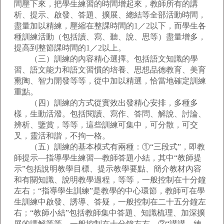
間壓下來，把學生練習的時間增起來，教師所有的講
析、提示、啟發、答題、擴展、總結等全部活動時間，
盡量加以精練，壓縮在整課時間的1／2以下，而學生各
種訓練活動（包括讀、寫、聽、說、思等）盡量增多，
提高到整節課時間的1／2以上。
（三）訓練的內容精心選擇。包括語文知識的學
習、語文能力和語文習慣的培養、思想品德教育、美育
熏陶、智力開發等等，從中加以精選，恰當地確定訓練
重點。
（四）訓練的方式從實效出發精心安排，多種多
樣，生動活潑。包括閱讀、寫作、答問、解說、討論、
辨析、鑒賞，等等，這些訓練可集中，可分散，可交
叉，靈活和諧，不拘一格。
（五）訓練的基本模式有兩種：①“三段式”，即教
師提示—指導學生練習—教師答題小結，其中“教師提
示”包括說明教學目標、提示教學要點、簡介教材內容
和有關知識、說明教學過程，等等，一般控制在十分鐘
左右；“指導學生訓練”是教學的中心環節，教師可在學
生訓練中啟發、誘導、答疑，一般控制在二十五分鐘左
右；“教師小結”包括教師集中答題、知識梳理、加深擴
展的講解等等，一般控制在十分鐘左右。②“講講，練