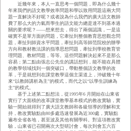
近幾年來，本人一直思考一個問題，即為什么幾十
年來我們的語文教學效率問題和學以致用問題這兩大問
題一直解決不好呢？或者說為什么我們的廣大語文教師
費了那么大的力氣而學生的語文能力總是達不到基本過
關的要求呢？——想來想去，得出了兩個認識，一是這
確實不是單方面的問題，它牽扯到整個教育思想觀念問
題，牽扯到師資水平問題，牽扯到高等師范院校的辦學
方向和教材教法課的指導思想問題，牽扯到學校教育管
理問題、教材問題，等等。這些問題解決起來不是那么
容易；第二點由張志公先生的講話想到，能不能在具體
的教學領域找到一個突破口，帶動整個語文教學的改
革，于是就想到在課堂教學這個主渠道上，沖破幾十年
來“以教師講析為主”的模式，而代之以“以學生訓練為
主”的模式。
基于上述第二點想法，從1995年6 月開始在山東省
實行了大面積的改革課堂教學基本模式的教改實驗，實
驗一開始就得到了廣大語文教師和各級領導的理解和支
持，教改實驗點由80多處迅速發展為近300處，實驗點
遍布全省各地，甚至波及其他有關學科。對這項教改實
驗，山東省已召開兩次大型研討會，每次到會五六百