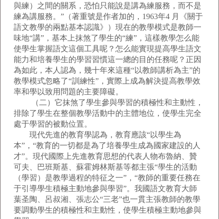
與練）之間的關系，恐怕只能說是講為練服務，而不是
練為講服務。”（著重號是作者加的，1963年4 月《關于
語文教學的兩點基本認識》）現在的教學模式是教師一
味地“講”，基本上抹煞了學生的“練”，這樣教學怎么能
使學生掌握語文這個工具呢？怎么能實現提高學生語文
能力和培養學生的學習習慣這一總的目的任務呢？正因
為如此，本人認為，幾十年來這種“以教師講析為主”的
教學模式忽略了“訓練性”，實際上成為解決提高教學效
率和學以致用問題的主要障礙。
（二）它抹煞了學生參與學習的積極性和主動性，
排除了學生在整個教學活動中的主體地位，使學生完全
處于學習的被動位置。
現代先進的教育學認為，教育應該“以學生為
本”，“教育的一切都是為了培養學生成為國家建設的人
才”。現代國際上先進教育思想的代表人物布魯納、贊
可夫、巴班斯基、蘇霍姆林斯基等都主張“學生的活動
（學習）是教學過程的特征之一”，“教師的重要任務在
于引導學生積極主動地參與學習”。我國語文教育大師
葉圣陶、呂叔湘、張志公“三老”也一貫主張教師的教學
要調動學生的積極性和主動性，使學生積極主動地參與