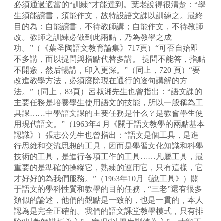
必須通過適當的“訓練”才能達到。葉老說得很清楚：“學
生須能讀書，須能作文，故特設語文課以訓練之。最終
目的為：自能讀書，不待教師講；自能作文，不待教師
改。教師之訓練必做到此兩點，乃為教學之成
功。”（《葉圣陶語文教育論集》717頁）“可否自始即
不多講，而以提問與指點代替多講。 提問不能答，指點
不開竅，然后暢講，印入更深。”（同上，720 頁）“要
改進教學方法，必須廢除現在通行的逐句講解的方
法。”（同上，83頁）呂叔湘先生也曾指出：“語文課的
主要任務是培養學生使用語文的技能，所以一般稱為工
具課……中學語文課的主要任務是什么？是教會學生使
用現代語文。”（1963年4 月《關于語文教學的兩點基本
認識》）張志公先生也曾指出：“語文是個工具，是進
行思維和交流思想的工具，因而是學習文化知識和科學
技術的工具，是進行各項工作的工具……凡屬工具，最
重要的是準確的操縱它，熟練的運用它，只有這樣，它
才好好的為我們服務。”（1963年10月《說工具》）關
于語文的學科性質和教學的目的任務，“三老”還有很多
類似的論述，他們的觀點是一致的，也是一貫的，本人
認為是完全正確的。我們的語文課堂教學模式，只有排