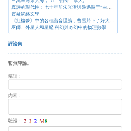
三萬里河東入海， 五千仞岳上摩天。
真詩的現代性：七十年前朱光潛與魯迅關于“曲終人不見”的爭論及其余響
質疑網絡文學
《紅樓夢》中的各種諧音隱義，曹雪芹下了好大一盤棋！
巫師、外星人和星艦 科幻與奇幻中的物理數學
評論集
暫無評論。
稱謂：
内容：
驗證：