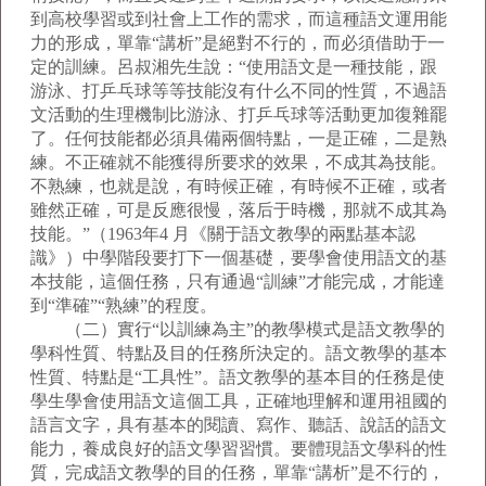
到高校學習或到社會上工作的需求，而這種語文運用能
力的形成，單靠“講析”是絕對不行的，而必須借助于一
定的訓練。呂叔湘先生說：“使用語文是一種技能，跟
游泳、打乒乓球等等技能沒有什么不同的性質，不過語
文活動的生理機制比游泳、打乒乓球等活動更加復雜罷
了。任何技能都必須具備兩個特點，一是正確，二是熟
練。不正確就不能獲得所要求的效果，不成其為技能。
不熟練，也就是說，有時候正確，有時候不正確，或者
雖然正確，可是反應很慢，落后于時機，那就不成其為
技能。”（1963年4 月《關于語文教學的兩點基本認
識》）中學階段要打下一個基礎，要學會使用語文的基
本技能，這個任務，只有通過“訓練”才能完成，才能達
到“準確”“熟練”的程度。
（二）實行“以訓練為主”的教學模式是語文教學的
學科性質、特點及目的任務所決定的。語文教學的基本
性質、特點是“工具性”。語文教學的基本目的任務是使
學生學會使用語文這個工具，正確地理解和運用祖國的
語言文字，具有基本的閱讀、寫作、聽話、說話的語文
能力，養成良好的語文學習習慣。要體現語文學科的性
質，完成語文教學的目的任務，單靠“講析”是不行的，