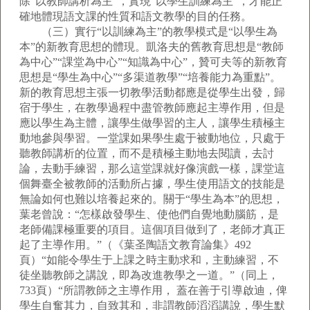
除“以教師講析為主”，實現“以學生訓練為主”，才能正
確地體現語文課的性質和語文教學的目的任務。
（三）實行“以訓練為主”的教學模式是“以學生為
本”的新教育思想的體現。凱洛夫的舊教育思想是“教師
為中心”“課堂為中心”“知識為中心”，贊可夫等的新教育
思想是“學生為中心”“多渠道教學”“培養能力為重點”。
新的教育思想主張一切教學活動都應是從學生出發，歸
宿于學生，在教學過程中盡管教師應起主導作用，但是
應以學生為主體，讓學生做學習的主人，讓學生積極主
動地參與學習。一堂課如果學生處于被動地位，只處于
聽教師講析的位置，而不是積極主動地去閱讀，去討
論，去動手練習，那么這堂課就好像演戲一樣，課堂這
個舞臺全被教師的活動所占據，學生使用語文的技能是
無論如何也難以培養起來的。關于“學生為本”的思想，
葉老曾說：“怎樣啟發學生、使他們自覺地動腦筋，是
老師備課極重要的項目。這個項目做到了，老師才真正
起了主導作用。”（《葉圣陶語文教育論集》492
頁）“如能令學生于上課之時主動求和，主動練習，不
徒坐聽教師之講說，即為改進教學之一道。”（同上，
733頁）“所謂教師之主導作用， 蓋在善于引導啟迪，俾
學生自奮其力，自致其和，非謂教師滔滔講說，學生默