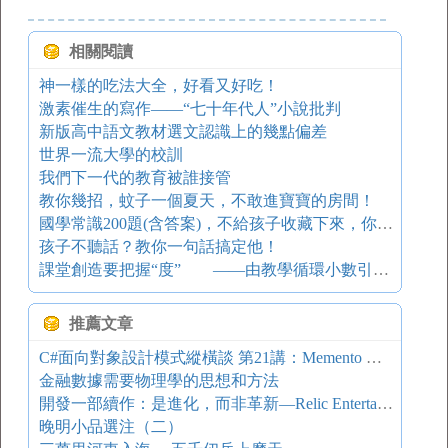
相關閱讀
神一樣的吃法大全，好看又好吃！
激素催生的寫作——“七十年代人”小說批判
新版高中語文教材選文認識上的幾點偏差
世界一流大學的校訓
我們下一代的教育被誰接管
教你幾招，蚊子一個夏天，不敢進寶寶的房間！
國學常識200題(含答案)，不給孩子收藏下來，你就虧了
孩子不聽話？教你一句話搞定他！
課堂創造要把握“度” ——由教學循環小數引發的思考
推薦文章
C#面向對象設計模式縱橫談 第21講：Memento 備忘錄模式
金融數據需要物理學的思想和方法
開發一部續作：是進化，而非革新—Relic Entertainment公司的《家園2》開發紀實
晚明小品選注（二）