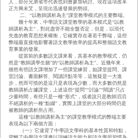
人，部分兄弟省市代表也到會參加研討。現在這項改革
正方興未艾，呈現出迅速發展的勢頭。
二、“以教師講析為主”課堂教學模式的主要弊端。
幾十年來，中學語文課堂教學的基本模式是“以教
師講析為主”，對此盡管不能全盤否定，但是，以現代
先進的教育思想來權衡，它確實存在著若干弊端，這些
弊端最直接地影響著語文教學效率的提高和整個語文教
育事業的發展。
從當前的多數語文課來看，其基本的教學模式，仍
然是“教師講學生聽”的“以教師講析為主”。近幾年來，
雖然有些語文課增加了一些課堂練習，如課堂提問、課
堂討論、書面解答、閱讀評點等等，這無疑是一大進
步，然而可惜的是這只是表現為少數，而大多數仍然是
教師講析占據課堂，上述這些“提問”“討論”“閱讀”只占
少量時間，有些只是一種“形式”，或者說只是教師滔滔
不絕講析的一種“點綴”，實際上課堂的大部分時間仍是
被教師的講析所占用。
這種“以教師講析為主”的課堂教學模式的弊端主要
表現為以下兩個方面：
（一）它違背了中學語文學科的基本性質和特點，
背離了中學語文課應以訓練語文能力和語文學習習慣為