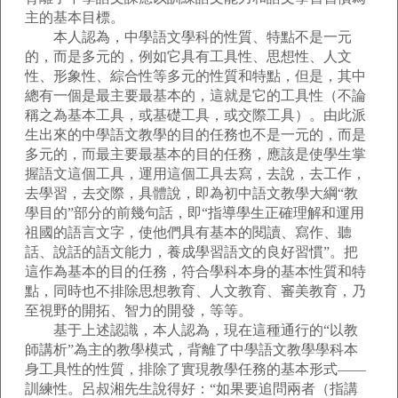
主的基本目標。
本人認為，中學語文學科的性質、特點不是一元
的，而是多元的，例如它具有工具性、思想性、人文
性、形象性、綜合性等多元的性質和特點，但是，其中
總有一個是最主要最基本的，這就是它的工具性（不論
稱之為基本工具，或基礎工具，或交際工具）。由此派
生出來的中學語文教學的目的任務也不是一元的，而是
多元的，而最主要最基本的目的任務，應該是使學生掌
握語文這個工具，運用這個工具去寫，去說，去工作，
去學習，去交際，具體說，即為初中語文教學大綱“教
學目的”部分的前幾句話，即“指導學生正確理解和運用
祖國的語言文字，使他們具有基本的閱讀、寫作、聽
話、說話的語文能力，養成學習語文的良好習慣”。把
這作為基本的目的任務，符合學科本身的基本性質和特
點，同時也不排除思想教育、人文教育、審美教育，乃
至視野的開拓、智力的開發，等等。
基于上述認識，本人認為，現在這種通行的“以教
師講析”為主的教學模式，背離了中學語文教學學科本
身工具性的性質，排除了實現教學任務的基本形式——
訓練性。呂叔湘先生說得好：“如果要追問兩者（指講