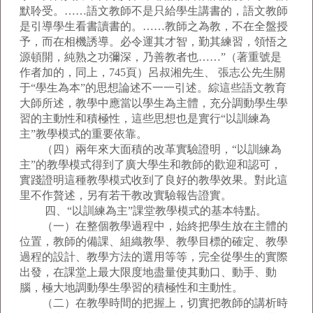
默聆受。……語文教師不是只給學生講書的，語文教師
是引導學生看書讀書的。……教師之為教，不在全盤授
予，而在相機誘導。必令運其才智，勤其練習，領悟之
源頓開，純熟之功彌深，乃善教者也……”（著重號是
作者加的，同上，745頁）呂叔湘先生、 張志公先生關
于“學生為本”的思想論述不一一引述。綜這些語文教育
大師所述，教學中應當以學生為主體，充分調動學生學
習的主動性和積極性，這些思想也是實行“以訓練為
主”教學模式的重要依靠。
（四）兩年來大面積的改革實驗證明，“以訓練為
主”的教學模式得到了廣大學生和教師的歡迎和認可，
實踐證明這種教學模式收到了良好的教學效果。對此這
里不作贅述，另有若干教改實驗報告證實。
四、“以訓練為主”課堂教學模式的基本特點。
（一）在整個教學過程中，始終把學生放在主體的
位置，教師的備課、組織教學、教學目標的確定、教學
過程的設計、教學方法的選用等等，完全從學生的實際
出發，在課堂上最大限度地盡量使其動口、動手、動
腦，極大地調動學生學習的積極性和主動性。
（二）在教學時間的把握上，切實把教師的講析時