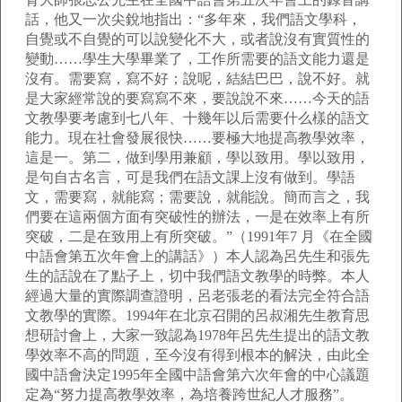
話，他又一次尖銳地指出：“多年來，我們語文學科，
自覺或不自覺的可以說變化不大，或者說沒有實質性的
變動……學生大學畢業了，工作所需要的語文能力還是
沒有。需要寫，寫不好；說呢，結結巴巴，說不好。就
是大家經常說的要寫寫不來，要說說不來……今天的語
文教學要考慮到七八年、十幾年以后需要什么樣的語文
能力。現在社會發展很快……要極大地提高教學效率，
這是一。第二，做到學用兼顧，學以致用。學以致用，
是句自古名言，可是我們在語文課上沒有做到。學語
文，需要寫，就能寫；需要說，就能說。簡而言之，我
們要在這兩個方面有突破性的辦法，一是在效率上有所
突破，二是在致用上有所突破。”（1991年7 月《在全國
中語會第五次年會上的講話》）本人認為呂先生和張先
生的話說在了點子上，切中我們語文教學的時弊。本人
經過大量的實際調查證明，呂老張老的看法完全符合語
文教學的實際。1994年在北京召開的呂叔湘先生教育思
想研討會上，大家一致認為1978年呂先生提出的語文教
學效率不高的問題，至今沒有得到根本的解決，由此全
國中語會決定1995年全國中語會第六次年會的中心議題
定為“努力提高教學效率，為培養跨世紀人才服務”。