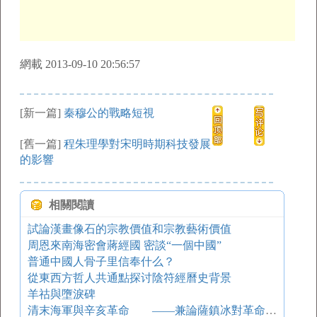
網載 2013-09-10 20:56:57
[新一篇]
秦穆公的戰略短視
[舊一篇]
程朱理學對宋明時期科技發展
的影響
相關閱讀
試論漢畫像石的宗教價值和宗教藝術價值
周恩來南海密會蔣經國 密談“一個中國”
普通中國人骨子里信奉什么？
從東西方哲人共通點探讨陰符經曆史背景
羊祜與墮淚碑
清末海軍與辛亥革命 ——兼論薩鎮冰對革命的態度