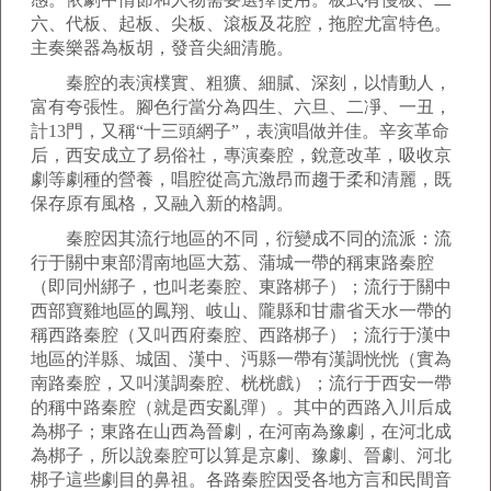
六、代板、起板、尖板、滾板及花腔，拖腔尤富特色。
主奏樂器為板胡，發音尖細清脆。
秦腔的表演樸實、粗獷、細膩、深刻，以情動人，
富有夸張性。腳色行當分為四生、六旦、二凈、一丑，
計13門，又稱“十三頭網子”，表演唱做并佳。辛亥革命
后，西安成立了易俗社，專演秦腔，銳意改革，吸收京
劇等劇種的營養，唱腔從高亢激昂而趨于柔和清麗，既
保存原有風格，又融入新的格調。
秦腔因其流行地區的不同，衍變成不同的流派：流
行于關中東部渭南地區大荔、蒲城一帶的稱東路秦腔
（即同州綁子，也叫老秦腔、東路梆子）；流行于關中
西部寶雞地區的鳳翔、岐山、隴縣和甘肅省天水一帶的
稱西路秦腔（又叫西府秦腔、西路梆子）；流行于漢中
地區的洋縣、城固、漢中、沔縣一帶有漢調恍恍（實為
南路秦腔，又叫漢調秦腔、桄桄戲）；流行于西安一帶
的稱中路秦腔（就是西安亂彈）。其中的西路入川后成
為梆子；東路在山西為晉劇，在河南為豫劇，在河北成
為梆子，所以說秦腔可以算是京劇、豫劇、晉劇、河北
梆子這些劇目的鼻祖。各路秦腔因受各地方言和民間音