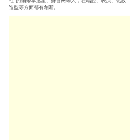
社”的編修李逸笙、蘇哲民等人，在唱腔、表演、化妝
造型等方面都有創新。