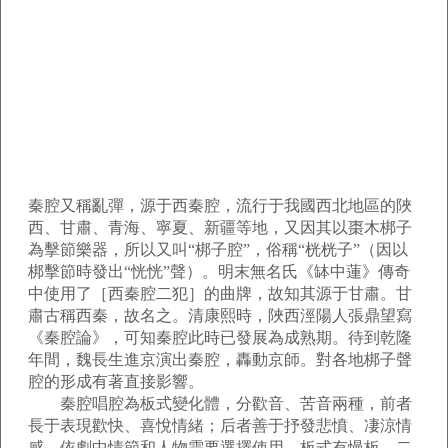
秦腔又稱亂彈，源于西秦腔，流行于我國西北地區的陜
西、甘肅、青海、寧夏、新疆等地，又因其以棗木梆子
為擊節樂器，所以又叫“梆子腔”，俗稱“桄桄子”（因以
梆擊節時發出“恍恍”聲）。明末無名氏《缽中蓮》傳奇
中使用了［西秦腔二犯］的曲牌，故知其源于甘肅。甘
肅古稱西秦，故名之。清康熙時，陜西涇陽人張鼎望寫
《秦腔論》，可知秦腔此時已發展為成熟期。待到乾隆
年間，魏長生進京演出秦腔，轟動京師。對各地梆子聲
腔的形成有著直接影響。
秦腔唱腔為板式變化體，分歡音、苦音兩種，前者
長于表現歡快、喜悅情緒；后者善于抒發悲憤、凄涼情
感。依劇中情節和人物需要選擇使用。板式有慢板、二