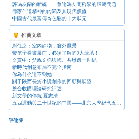
評馮友蘭的新統——兼論馮友蘭哲學的歸屬問題
儒家仁道精神的內涵及其現代價值
中國古代最富傳奇色彩的十大狀元
推薦文章
尉任之：室內靜物．窗外風景
帶孩子看畫展前，必須了解的9大派系！
文貫中：父親文強與國、共恩怨一世紀
新時代創意布局不完全指南
你為什么追不到她
關于陜西長篇小說創作的回顧與展望
整合收購理論研究評述
新文學的傳統 夏志清
五四運動與二十世紀的中國——北京大學紀念五四運動８０周年國際學術討論會綜述
評論集