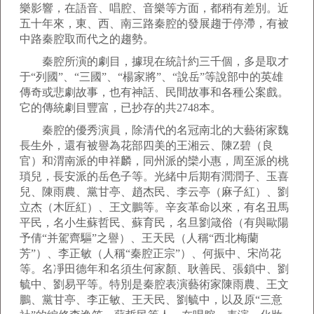
樂影響，在語音、唱腔、音樂等方面，都稍有差別。近
五十年來，東、西、南三路秦腔的發展趨于停滯，有被
中路秦腔取而代之的趨勢。
秦腔所演的劇目，據現在統計約三千個，多是取才
于“列國”、“三國”、“楊家將”、“說岳”等說部中的英雄
傳奇或悲劇故事，也有神話、民間故事和各種公案戲。
它的傳統劇目豐富，已抄存的共2748本。
秦腔的優秀演員，除清代的名冠南北的大藝術家魏
長生外，還有被譽為花部四美的王湘云、陳Z碧（良
官）和渭南派的申祥麟，同州派的欒小惠，周至派的桃
瑣兒，長安派的岳色子等。光緒中后期有潤潤子、玉喜
兒、陳雨農、黨甘亭、趙杰民、李云亭（麻子紅）、劉
立杰（木匠紅）、王文鵬等。辛亥革命以來，有名丑馬
平民，名小生蘇哲民、蘇育民，名旦劉箴俗（有與歐陽
予倩“并駕齊驅”之譽）、王天民（人稱“西北梅蘭
芳”）、李正敏（人稱“秦腔正宗”）、何振中、宋尚花
等。名凈田德年和名須生何家顏、耿善民、張鎖中、劉
毓中、劉易平等。特別是秦腔表演藝術家陳雨農、王文
鵬、黨甘亭、李正敏、王天民、劉毓中，以及原“三意