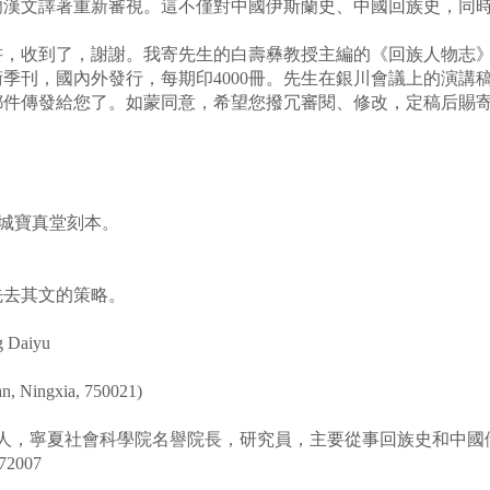
文譯著重新審視。這不僅對中國伊斯蘭史、中國回族史，同時
收到了，謝謝。我寄先生的白壽彝教授主編的《回族人物志》
刊，國內外發行，每期印4000冊。先生在銀川會議上的演講
郵件傳發給您了。如蒙同意，希望您撥冗審閱、修改，定稿后賜
城寶真堂刻本。
去其文的策略。
g Daiyu
, Ningxia, 750021)
遠縣人，寧夏社會科學院名譽院長，研究員，主要從事回族史和中
2007