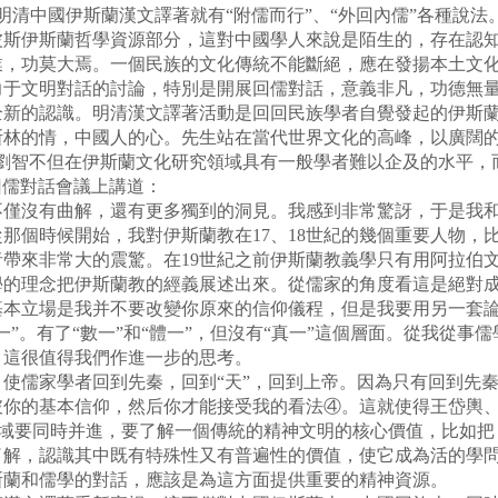
對明清中國伊斯蘭漢文譯著就有“附儒而行”、“外回內儒”各種說
波斯伊斯蘭哲學資源部分，這對中國學人來說是陌生的，存在認
功莫大焉。一個民族的文化傳統不能斷絕，應在發揚本土文化
力于文明對話的討論，特別是開展回儒對話，意義非凡，功德無
全新的認識。明清漢文譯著活動是回回民族學者自覺發起的伊斯
斯林的情，中國人的心。先生站在當代世界文化的高峰，以廣闊
“劉智不但在伊斯蘭文化研究領域具有一般學者難以企及的水平，
京回儒對話會議上講道：
沒有曲解，還有更多獨到的洞見。我感到非常驚訝，于是我和
那個時候開始，我對伊斯蘭教在17、18世紀的幾個重要人物，
帶來非常大的震驚。在19世紀之前伊斯蘭教義學只有用阿拉伯文
學的理念把伊斯蘭教的經義展述出來。從儒家的角度看這是絕對
基本立場是我并不要改變你原來的信仰儀程，但是我要用另一套
”。有了“數一”和“體一”，但沒有“真一”這個層面。從我從事
，這很值得我們作進一步的思考。
儒家學者回到先秦，回到“天”，回到上帝。因為只有回到先秦
你的基本信仰，然后你才能接受我的看法④。這就使得王岱輿、劉
域要同時并進，要了解一個傳統的精神文明的核心價值，比如把
了解，認識其中既有特殊性又有普遍性的價值，使它成為活的學
斯蘭和儒學的對話，應該是為這方面提供重要的精神資源。