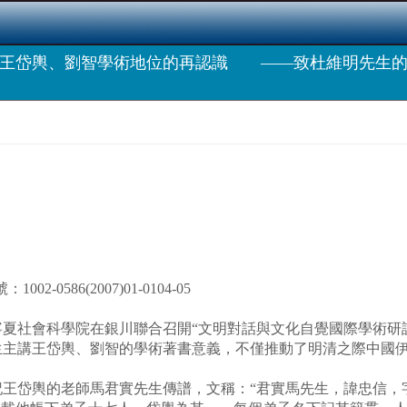
王岱輿、劉智學術地位的再認識 ——致杜維明先生
586(2007)01-0104-05
社會科學院在銀川聯合召開“文明對話與文化自覺國際學術研討
生主講王岱輿、劉智的學術著書意義，不僅推動了明清之際中國
岱輿的老師馬君實先生傳譜，文稱：“君實馬先生，諱忠信，字