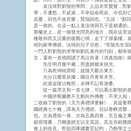
袁汝琦對劉智的學問、人品非常贊賞，對劉智
學，不遷怒，不貳過，不幸短命死矣。今也則亡
其憂，回也不改其樂，賢哉回也。”又說：“顏
是一致的。在這一點上袁汝琦與孔子是相通的
斯蘭史上，是一個發光閃亮的地方，我在這里
種敬仰而又沉重的復雜心情，走下了掃葉樓。袁
得到家學傳授。汝琦的兒子宗愈，“常隨先生習
一門人對劉智的求學和劉氏著作的刊刻，都有
文，還有一首他閱讀了馬注所著《清真指南》
先生明月腹中藏，照盡妍媸未損光。
只為乾坤純黑暗，故隨天轂出東方。
光分日耀星辰燦，職任丹青草木芳。
此過金陵沾晚照，余輝不記有滄桑。
從一篇序文和一首七律，可以看出劉智的老
中國伊斯蘭教不主動向外傳教，不求人知，人
二收錄了劉智的《天方典禮擇要解》，其提要
國經典七十種，譯為天方禮經。后以卷帙浩繁
也。次為禮俗一卷。次為五典四卷，言五倫之
頗習儒書，乃雜援經文以文其說。其文亦頗雅贍
會上的俗見。即如四庫總纂官紀昀，乃飽學之