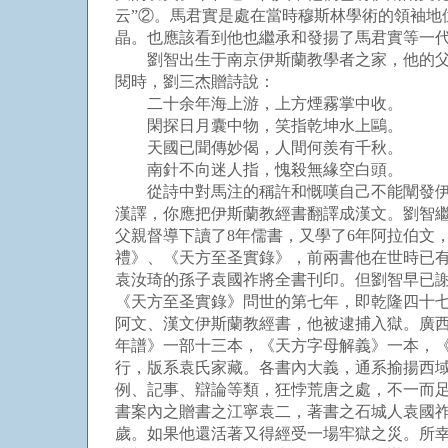
云”②。馬君實是處在當時穆斯林學術的領袖
晶。也應該看到他也繼承和發揚了馬君實等一
劉智出生于南京伊斯蘭教學者之家，他的父親
閱時，劉三杰贈詩說：
二十余年海上游，上方煙霧掌中收。
閑探日月囊中物，笑指乾坤水上鷗。
天國已聞傳妙偈，人間何羨有千秋。
南針不向迷人指，愧殺無緣空白頭。
從詩中對馬注的稱許和慨嘆自己不能闡發伊斯
漢譯，你應把伊斯蘭教經書翻譯成漢文。劉智繼
父親督導下讀了8年儒書，又學了6年阿拉伯文
禮》、《天方至圣實錄》，前兩書他在世時已有刻本
袁汝琦的孫子袁國祚將全書刊印。但劉智早已
《天方至圣實錄》問世的第七年，即乾隆四十七年
阿文、漢文伊斯蘭教經書，他被逮捕入獄。廣
年譜》一部十三本，《天方字母解義》一本，
行，版系袁氏家藏。各書內大義，通系揄揚西
例、記事、辯論等類，狂悖荒唐之處，不一而
書案內之贈書之江寧袁二，著書之石城人袁國祚、金
歲。如果他還活著又得經受一場牢獄之災。所幸