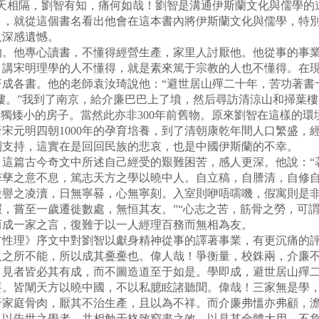
人天相隔，劉智有知，痛何如哉！劉智是溝通伊斯蘭文化與儒學的
》，就從這個書名看出他會在這本書內將伊斯蘭文化與儒學，特
人深感遺憾。
他專心讀書，不懂得經營生產，家里人討厭他。他從事的事業
，講宋明理學的人不懂得，就是素來篤于宗教的人也不懂得。在
成各書。他的老師袁汝琦說他：“避世居山殫二十年，苦功著書十
樓。”我到了南京，給介廉巴巴上了墳，然后尋訪清涼山和掃葉
孤獨矮小的房子。當然此亦非300年前舊物。原來劉智在這樣的
宋元明四朝1000年的孕育培養，到了清朝康乾年間人口繁盛，
到支持，這實在是回回民族的悲哀，也是中國伊斯蘭的不幸。
篇古今奇文中所述自己經受的艱難困苦，感人更深。他說：“
孳之意不息，篤志天方之學以曉中人。自立稿，自謄清，自修自
毀譽之凌瀆，日無寧晷，心無寧刻。入室則咿唔嚅嘰，假寓則是
，嘗至一歲遷徙數處，無恒其友。”“心志之苦，筋骨之勞，可謂
而成一家之言，復難于以一人經理百務而無相為友。
理》序文中對劉智以獻身精神從事的譯著事業，有更沉痛的評
人之所不能，所以成其斖斖也。偉人哉！爭衡量，校銖兩，介廉
，見者皆必其有成，而不圖造道至于如是。學即成，避世居山殫
要。皆闡天方以曉中國，不以私臆眩諸聽聞。偉哉！三家無是學
于家庭骨肉，厭其不治生產，且以為不祥。而介廉弗慍亦弗顧，
，以告世之學者，共相勉于格致窮盡之效，以見其全體大用，不負