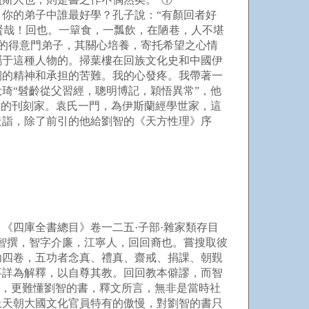
你的弟子中誰最好學？孔子說：“有顏回者好
賢哉！回也。一簞食，一瓢飲，在陋巷，人不堪
道的得意門弟子，其關心培養，寄托希望之心情
屬于這種人物的。掃葉樓在回族文化史和中國伊
韌的精神和承担的苦難。我的心發疼。我帶著一
琦“髫齡從父習經，聰明博記，穎悟異常”，他
作的刊刻家。袁氏一門，為伊斯蘭經學世家，這
造詣，除了前引的他給劉智的《天方性理》序
四庫全書總目》卷一二五·子部·雜家類存目
智撰，智字介廉，江寧人，回回裔也。嘗搜取彼
功四卷，五功者念真、禮真、齋戒、捐課、朝覲
事詳為解釋，以自尊其教。回回教本僻謬，而智
教，更難懂劉智的書，釋文所言，無非是當時社
上天朝大國文化官員特有的傲慢，對劉智的書只