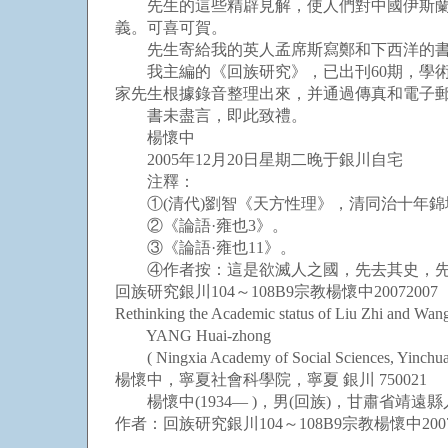
先生的這些精辟見解，使人們對中國伊斯蘭漢
義。可喜可賀。
先生寄給我的英人孟席斯寫鄭和下西洋的書，
我主編的《回族研究》，已出刊60期，學術季
家先生根據錄音整理出來，并通過傳真和電子
書未盡言，即此致禮。
楊懷中
2005年12月20日星期二晚于銀川自宅
注釋：
①(清代)劉智《天方性理》，清同治十年錦
②《論語·雍也3》。
③《論語·雍也11》。
④作者按：這是欲滅人之國，先去其史，先
回族研究銀川104～108B9宗教楊懷中20072007
Rethinking the Academic status of Liu Zhi and Wan
YANG Huai-zhong
( Ningxia Academy of Social Sciences, Yinchuan
楊懷中，寧夏社會科學院，寧夏 銀川 750021
楊懷中(1934— )，男(回族)，甘肅省靖
作者：回族研究銀川104～108B9宗教楊懷中2007