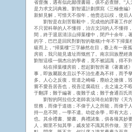
省督撫，遇有似此鄙俚書籍，俱不必查辦。”
是力求文詞典雅。劉智還計劃撰寫《三極會編
新鮮見解，可惜天不假年，他赍志以歿，使后
劉智是在刻苦艱毅中，完成他的譯著工作的。
不只習科舉的人不懂得，治古文詞的人不懂得
間，終于退居清涼山掃葉樓中，閉戶十余年，著
的字，巴巴是回民對劉智的敬稱)十年不下掃葉
級而上，“掃葉樓”三字赫然在目，臺上有一座
房前，我只能見遺址而慨然了。南京回族歷經唐
劉智這樣一個杰出的學者，竟不被認識，得不
站在掃葉樓房前，想起劉智所著《著書述》這
事，即族屬親友且以予不治生產為不祥，而予孳
多。人心之反復，世道之崎嶇，塵紛之搶攘，
嘗不愛吾居吾也，視吾迂腐疏狂，去之遠之不暇
于翻譯；難于編著，復難于成；難于會通百氏
劉智的阿拉伯文老師袁汝琦在給劉智《天方性
世務，而偉于道德；不偉于人之所能，而偉于
持一息不間，一學不遺。幼從余學，即有大志
也。其余禮書、樂書、典禮諸集，俱各臻其妙
人，鄉里不知其學，戚友皆不識其所作做。至
點。問序，既不文，何以序？識其斖斖之至意