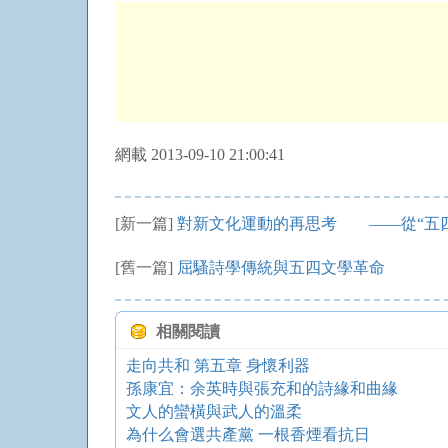
網載 2013-09-10 21:00:41
[新一篇]
對新文化運動的再思考 ——從“五四
[舊一篇]
屈騷詩學傳統與五四文學革命
相關閱讀
走向共和 第五章 身懷利器
孫康宜：余英時與張充和的詩緣和曲緣
文人的蠻橫與武人的溫柔
為什么會選共產黨 一根香煙看抗日