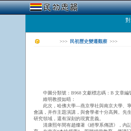
對
>>>
民初歷史變遷觀察
>>>
中圖分類號：B968 文獻標志碼：B 文章編號：1002-0
維明教授如晤：
此次，哈佛大學—燕京學社與南京大學、寧夏
會議，并作主題演講，與會學者十分高興。先
研究領域，還有深刻的現實意義。
清康熙年間有趙燦著《經學系傳譜》，內記王