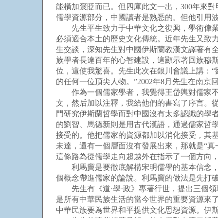
能橫加褒貶而已。但四庫此文一出，300年來
儒學資源部分，中國讀者是熟悉的。但他引用
先生平生致力于中華文化之復興，學術偉業，
必須適合本土的歷史文化傳統。近年先生又致
生交談，深知先生對中國伊斯蘭教漢文譯著有
族學者長達百年的心智建設，這顯示著回族穆
位，這使我驚喜。先生此次在銀川會議上講：
的任何一位頂尖人物。”2002年8月先生在南
作為一個儒家學者，我覺得王岱輿對儒家不僅
文，然后加以注釋，我給他們的書寫了序言。從
門研究伊斯蘭哲學而對中國沒有太多認識的學者
的劉智、馬德新則是用古代漢語，通過儒家哲
接受的。他把儒家的資源都加以消化接受，其
未達，還有一個層面沒有發展出來，那就是“真一
這條路為從儒學走向超越外在指示了一個方向
利馬竇是要徹底解構宋明儒學的基本信念，使
個概念帶進儒家的論說。利馬竇的做法是先打破
先生有《道·學·政》專著行世，提出三個領
是所有中華民族生活的當今世界的重要資源來
中華民族要為世界和平提供文化思想資源。伊