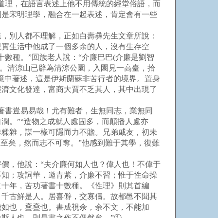
道理，在語言表述上他不用傳統的經堂俗語，而
別是宋明理學，融合在一起表述，肯定會有一些
，別人都不理解，正如白壽彝先生文章所說：
現實生活中他成了一個多余的人，沒有生存空
數種。”回族老人說：“介廉巴巴(介廉是劉智
樓。清涼山已辟為清涼公園，入園見一高臺，拾
環境中著述，這是伊斯蘭蘇非苦行者的境界。置身
經濟文化發達，富商大賈不乏其人，其中出現了
著書豈易易哉！尤有難者，生無同志，業無同
潤。”“造物之成就人處固多，而顛播人處亦
非糅雜，謀一椽可隱而力不贍。兄弟戚友，初未
至矣，然而志不可奪。”他感到難于其學，復難
價，他說：“夫介廉何如人也？偉人也！不偉于
不知；攻詞華，邀青紫，介廉不習；惟于性命操
二十年，苦功著書十數種。《性理》則其首編
，千古鮮是人。居喜僻，交寡儔。故都邑不聞其
澹如也，斖斖也。書成視余，余不文，不能加
斯人也，則是書之作不偶然矣。”①