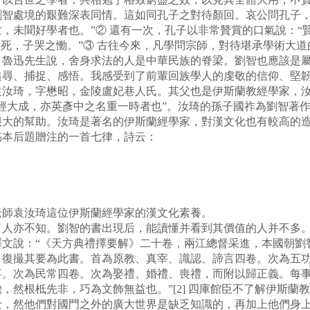
處境的艱難深表同情。這如同孔子之對待顏回。哀公問孔子，
，未聞好學者也。”② 還有一次，孔子以非常贊賞的口氣說：“
回死，子哭之慟。”③ 古往今來，凡學問宗師，對待堪承學術大
。魯迅先生說，舍身求法的人是中華民族的脊梁。劉智也應該是
追尋、捕捉、感悟。我感受到了前輩回族學人的虔敬的信仰、堅
汝琦，字懋昭，金陵盧妃巷人氏。其父也是伊斯蘭教經學家，汝
經大成，亦英彥中之名重一時者也”。汝琦的孫子國祚為劉智著
很大的幫助。汝琦是著名的伊斯蘭經學家，對漢文化也有較高的
稿本后題贈注的一首七律，詩云：
師袁汝琦這位伊斯蘭經學家的漢文化素養。
亦不知。劉智的書出現后，能讀懂并看到其價值的人并不多。《
釋文說：“《天方典禮擇要解》二十卷，兩江總督采進，本國朝劉
，復撮其要為此書。首為原教、真宰、識認、諦言四卷。次為五
事。次為民常四卷。次為娶禮、婚禮、喪禮，而附以歸正義。每
，然根柢先非，巧為文飾無益也。”[2] 四庫館臣不了解伊斯蘭
士，然他們對國門之外的廣大世界是缺乏知識的，再加上他們身