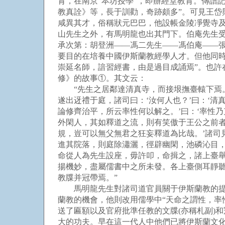
育，在南京“本坊授學”，即辦經堂教育。傳譜
教真詮》等，長于訓勸，奇跡頗多”。可見王
咸異其才，俗稱狀元巴巴，他設帳金陵凈覺寺
山先生之外，有馬明龍也出其門下。伯庵先生
承次第：胡登洲——馮二先生——馮伯庵——
要目的在培養中國伊斯蘭教經學人才。但他同
崇延名師，諳習經書，由是過目成誦焉”。也
修》的故事①。其文云：
“先生之居鄰達清真寺，而接垠撫臺轅下焉。
遂出迓禮于庭，諸司曰：‘汝何人也？’曰：‘清真
論修齊治平，所云率性何以解之。’曰：‘率性
外閑人，其如釋道之流，則有笑傲于王公之前者
規，豈可以無父無君之狂妄釋道為比哉。’諸司
進其院落，則庭除瀟灑，徑辟幽閑，池磷沁目
命從人為先生設座，毋許叩，命揖之，諸上臺舉
揚機妙，盡屬儒書中之所未發。各上臺側耳靜
教牒并冠帶焉。”
馬明龍先生對諸司道官員關于伊斯蘭教的提問
蘭教的機會，他則改用儒學中“天命之謂性，率
送了匾額以及官府批準任教的文牒(亦稱札副)
大的功夫。早在這一代人中他們已將伊斯蘭文化與