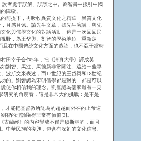
法。說者處于誤解、誤讀之中。劉智書中援引中國
知的障礙。
的前提下，再吸收異質文化之精華，異質文化
量，且感且佩。讀先生文章，聽先生演講，與先
蘭文化與儒學文化的對話活動。這是一次回回民
的視野，為王岱輿、劉智的學術地位，重新定
而且在中國傳統文化方面的造詣，也不亞于當時
村田幸子合作5年，把《清真大學》譯成英
比如劉智、馬注、馬德新非常關注。這給一些專
、波斯文來表述，而17世紀的王岱輿和18世紀
成功的。劉智認為宋明儒學都是對的，都是可以
論說使你相信我的理念。劉智認為儒家還有一見
儒學研究的角度看，這是非常大的挑戰：是不是
，才能把基督教所認為的超越而外在的上帝這
智的理論顯得非常有價值[3]。
《古蘭經》的內容變成不僅是穆斯林的，而且
問。中華民族的復興，包含有深刻的文化信息。