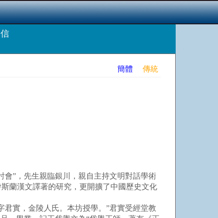
的信
簡體
傳統
會”，先生親臨銀川，親自主持文明對話學術
伊斯蘭漢文譯著的研究，更開擴了中國歷史文化
君實，金陵人氏。本坊授學。”君實受經堂教