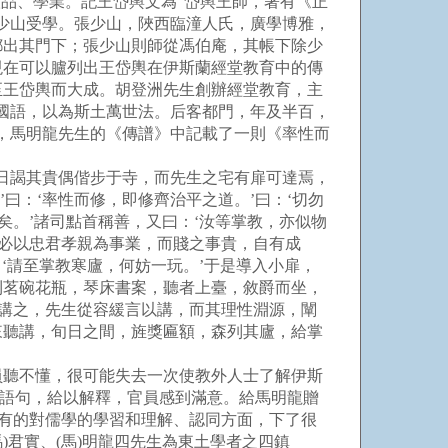
品、學業。記王岱輿文為“岱輿王師，著有《正
少山受學。張少山，陜西臨潼人氏，廣學博雅，
都出其門下；張少山則師從馮伯庵，其帳下除少
現在可以臚列出王岱輿在伊斯蘭經堂教育中的傳
至王岱輿而大成。胡登洲先生創辦經堂教育，主
國語，以為斯土萬世法。后客都門，年及半百，
，馬明龍先生的《傳譜》中記載了一則《率性而
日謁其貴偶偕步于寺，而先生之宅有扉可達焉，
’曰：‘率性而修，即修齊治平之道。’曰：‘切勿
矣。’諸司點首稱善，又曰：‘汝等掌教，亦似物
，必以忠君孝親為事業，而賤之事貴，自有成
‘請至掌教寒廬，何妨一玩。’于是導入小扉，
則茗碗花瓶，琴床書案，聽者上臺，敘爵而坐，
命講之，先生從容緩言以講，而其理性淵源，闡
來聽講，旬日之間，旌獎匾額，森列其廬，給掌
聽不懂，很可能失去一次使教外人士了解伊斯
的語句，給以解釋，官員感到滿意。給馬明龍贈
，有的對儒學的學習和理解、認同方面，下了很
)君實、(馬)明龍四先生為東土學者之四鎮