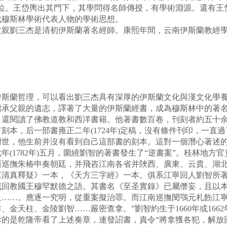
地位。王岱輿出其門下，其學問得名師傳授，有學術淵源。還有王
代穆斯林學術代表人物的學術思想。
劉三杰是清初伊斯蘭著名經師。康熙年間，云南伊斯蘭教經學
蘭哲理，可以看出劉三杰具有深厚的伊斯蘭文化與漢文化學養
承父親的遺志，譯著了大量的伊斯蘭經書，成為穆斯林中的著名
，還閱讀了佛教道教和西洋書籍。他著書數百卷，刊刻者約五十
，后一部書雍正二年(1724年)定稿，沒有條件刊印，一直過了5
謝世，他生前并沒有看到自己這部書的刻本。這對一個潛心著述
(1782年)五月，圍繞劉智的著書發生了“逆書案”。桂林地方
西巡撫朱椿申奏朝廷，并飛咨江南各省并陜西、廣東、云貴、湖
《清真釋疑》一本，《天方三字經》一本。俱系江寧回人劉智所
域回教國王穆罕默德之語。其書名《至圣實錄》已屬僭妄，且以
足……。應逐一究明，從重案擬治罪。而江南巡撫閔鶚元札飭江寧
天柱、金陵劉智……嚴密查拿。”劉智約生于1660年或1662年
的是乾隆帝看了上述奏章，連發詔書，責令“將拿獲各犯，解放回