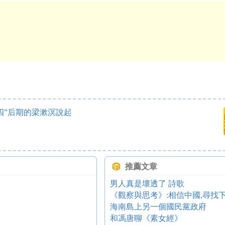
”后期的梁漱溟說起
推薦文章
男人真是壞透了 詩歌
《觀察與思考》:相信中國,尋找
海南島上另一個國民黨政府
和馮唐聊《素女經》