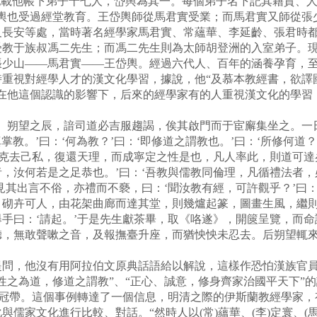
記載他帳下弟子十七人，岱輿為其一。每個弟子名下記其籍貫、人
岱輿也受過經堂教育。王岱輿師從馬君實受業；而馬君實又師從張
及長安等處，當時著名經學家馬君實、常蘊華、李延齡、張君時
受教于族叔馮二先生；而馮二先生則為太師胡登洲的入室弟子。
張少山——馬君實——王岱輿。經過六代人、百年的涵養孕育，
時重視對經學人才的漢文化學習，據說，他“及慕本教經書，欲譯
許在他這個認識的影響下，后來的經學家有的人重視漢文化的學習
朔望之辰，諳司道必吉服趨謁，俟其啟門而于宦廨集坐之。一
掌教。’曰：‘何為教？’曰：‘即修道之謂教也。’曰：‘所修何道？
乃克去己私，復還天理，而成寧定之性是也，凡人率此，則道可達
，汝何若是之足恭也。’曰：‘吾教與儒教同倫理，凡循禮法者
見其出言不俗，亦禮而不褻，曰：‘聞汝教有經，可許觀乎？’曰：
，砌卉可人，由花架曲廊而達其堂，則幾爐起篆，圖畫生風，繼
手曰：‘請起。’于是先生獻茶畢，取《咯遂》，開篋呈覽，而
聽，無敢聲嗽之音，及報撫臺升座，而猶怏怏未忍去。后朔望輒
，他沒有用阿拉伯文原典話語給以解說，這樣作恐怕漢族官員
性之為道，修道之謂教”、“正心、誠意，修身齊家治國平天下”
和冠帶。這個事例轉達了一個信息，明清之際的伊斯蘭教經學家
儒家文化進行比較、對話。“然時人以(常)蘊華、(李)定寰、(馬