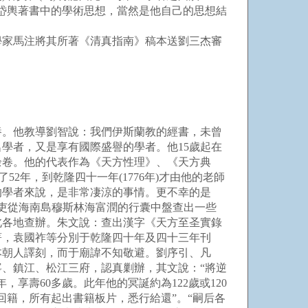
岱輿著書中的學術思想，當然是他自己的思想結
家馬注將其所著《清真指南》稿本送劉三杰審
。他教導劉智說：我們伊斯蘭教的經書，未曾
學者，又是享有國際盛譽的學者。他15歲起在
余卷。他的代表作為《天方性理》、《天方典
2年，到乾隆四十一年(1776年)才由他的老師
的學者來說，是非常凄涼的事情。更不幸的是
官吏從海南島穆斯林海富潤的行囊中盤查出一些
北各地查辦。朱文說：查出漢字《天方至圣實錄
著，袁國祚等分別于乾隆四十年及四十三年刊
本朝人譯刻，而于廟諱不知敬避。劉序引、凡
、鎮江、松江三府，認真剿辦，其文說：“將逆
，享壽60多歲。此年他的冥誕約為122歲或120
籍，所有起出書籍板片，悉行給還”。“嗣后各