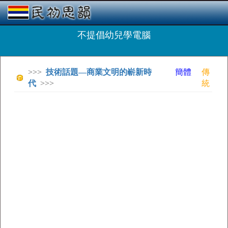
不提倡幼兒學電腦
>>>
技術話題—商業文明的嶄新時
簡體
傳
代
>>>
統