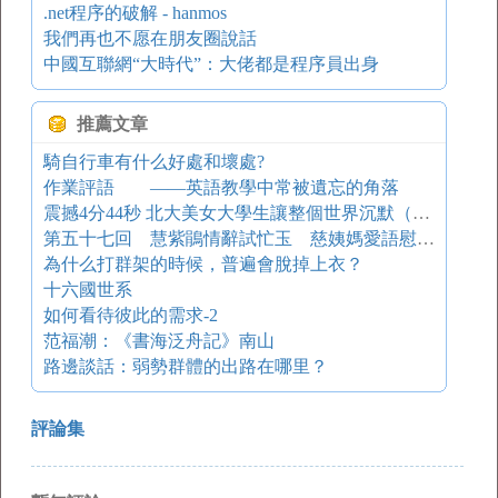
.net程序的破解 - hanmos
我們再也不愿在朋友圈說話
中國互聯網“大時代”：大佬都是程序員出身
推薦文章
騎自行車有什么好處和壞處?
作業評語 ——英語教學中常被遺忘的角落
震撼4分44秒 北大美女大學生讓整個世界沉默（視頻）
第五十七回 慧紫鵑情辭試忙玉 慈姨媽愛語慰癡顰
為什么打群架的時候，普遍會脫掉上衣？
十六國世系
如何看待彼此的需求-2
范福潮：《書海泛舟記》南山
路邊談話：弱勢群體的出路在哪里？
評論集