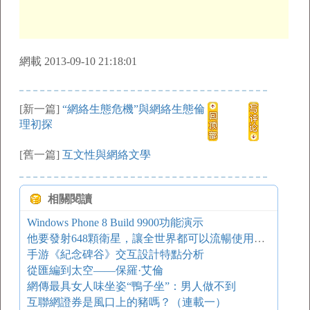
網載 2013-09-10 21:18:01
[新一篇]
“網絡生態危機”與網絡生態倫
理初探
[舊一篇]
互文性與網絡文學
相關閱讀
Windows Phone 8 Build 9900功能演示
他要發射648顆衛星，讓全世界都可以流暢使用互聯網
手游《紀念碑谷》交互設計特點分析
從匯編到太空——保羅·艾倫
網傳最具女人味坐姿“鴨子坐”：男人做不到
互聯網證券是風口上的豬嗎？（連載一）