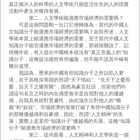
真正揭示人的科學的人文學術只能從活生生的人的現實
活動中產生并獲得發展。
第二，人文學術能適應市場經濟的需要嗎？
可是這個問題剛一出口它便轉換為：當代的中國人
文知識分子能適應市場經濟的需要嗎？如前所述，人文
學術本質上能適應市場經濟的需要，至于當代中國人文
知識分子能否適應市場經濟的需要，那就很難說了。記
得幾年前，有人提出中國根本就沒有“真正意義上的”知
識分子，這種提法雖然有些偏激，但不能不說其中確有
幾分道理。
我認為，歷來的中國有些知識分子之所以陷入窘
境，在于其根深蒂固的所謂“天下情結”。“先天下之憂而
憂，后天下之樂而樂”，固然為豪言壯語，但當他們吟
誦這句名言之時的內在感受無非是自我對他人的優越
感，自我具有絕對普遍性，由此滋生出對他人的“獨
裁”和“奴役”。市場經濟的發展打破了有些中國知識分子
的那種優越感和自豪感，因此，所謂“人文精神”的失
落，實際上是某些“知識分子”優越感的失落。這種“知識
分子”能適應市場經濟的需要嗎？
第三，從內面看，人文精神和人文學術是一個