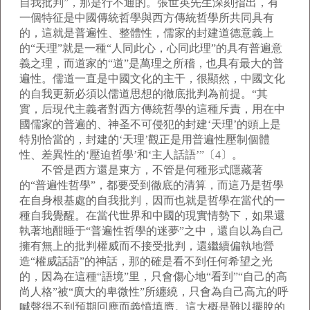
自我批判”，那是行不通的。張世英先生深刻指出，有
一個特征是中國傳統哲學與西方傳統哲學所共同具有
的，這就是普遍性、整體性，儒家的封建道德意義上
的“天理”就是一種“人同此心，心同此理”的具有普遍意
義之理，而道家的“道”是萬理之所稽，也具有最大的普
遍性。儒道一直是中國文化的主干，很顯然，中國文化
的自我更新必須以儒道思想的徹底批判為前提。“其
實，后現代主義者對西方傳統哲學的這種斥責，用在中
國儒家的普遍的、神圣不可侵犯的封建‘天理’的頭上是
特別恰當的，封建的‘天理’觀正是用普遍性壓制個體
性、差異性的‘壓迫哲學’和‘主人話語’”〔4〕。
不管是西方還是東方，不管是何種形式隱藏著
的“普遍性哲學”，都要受到徹底的清算，而這乃是哲學
在自身根基處的自我批判，因而也就是哲學在當代的一
種自我覺醒。在當代世界和中國的現實情勢下，如果還
執著地酣睡于“普遍性哲學的迷夢”之中，還自以為自己
擁有無上的批判權威而不接受批判，還繼續偏執地營
造“權威話語”的神話，那的確是看不到任何希望之光
的，因為在這種“語境”里，只會傷心地“看到”“自己的高
尚人格”被“廣大的卑微性”所纏繞，只會為自己高亢的呼
喊聲得不到預期回應而義憤填膺。這大概是難以擺脫的