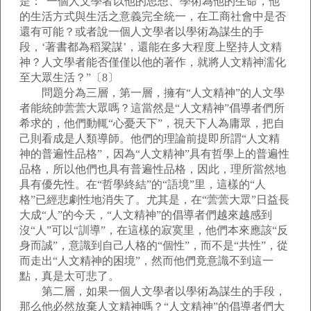
是：“一個人文學者以他的思想、學術為他的生命，他
的生活方式與生活之意義完全統一，在工商社會中是否
還有可能？或者說一個人文學者以學術為謀生的手
段，‘著書都為稻粱謀’，還能在多大程度上堅持人文精
神？人文學者能否僅僅以他的著作，就將人文精神濡化
至大眾生活？”〔8〕
問題分為三層，第一層，擁有“人文精神”的人文學
者能統帥蕓蕓大眾嗎？這當然是“人文精神”倡導者們所
希求的，他們動輒“心憂天下”，視天下人為庸眾，把自
己則看成是人類導師。他們的理論前提即所謂“人文精
神的普遍性品格”，因為“人文精神”具有哲學上的普遍性
品格，所以他們也具有普遍性品格，因此，理所當然地
具有優先性。在“哲學終結”的“語境”里，這樣的“人
格”已經悲劇性地消失了。尤其是，在“蕓蕓大眾”日益長
大成“人”的今天，“人文精神”的倡導者們越來越感到
沒“人”可以“訓導”，在這樣的寂寞里，他們本來應該“反
身而誠”，意識到自己人格的“個性”，而不是“共性”，從
而走出“人文精神的困境”，然而他們竟意識不到這一
點，真是太可悲了。
第二層，如果一個人文學者以學術為謀生的手段，
那么他必然放棄人文精神嗎？“人文精神”的倡導者們大