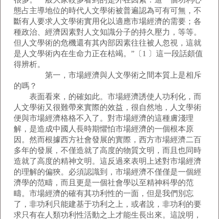
態占主導地位的時代人文學術被普遍認為可有可無，不
斷有人要求人文學術實用化以適應市場經濟的需要；各
種政治、經濟因素對人文知識分子的持久壓力，等等。
但人文學術的危機還有其內部因素往往被人忽視，這就
是人文學術內在生命力正在枯竭。”〔1 〕這一段話頗值
得辨析。
第一，市場經濟與人文學術之間本質上是相斥
的嗎？
表面看來，的確如此。市場經濟誘使人功利化，而
人文學術又很難帶來實際的效益，很自然地，人文學術
便與市場經濟格格不入了。對市場經濟的這種膚淺理
解，是造成中國人長時期懼怕市場經濟的一個根本原
因。然而根據西方社會發展的實際，西方市場經濟二百
多年的發展，不僅造就了高度的物質文明，而且也同時
造就了高度的精神文明。這反過來表明上述對市場經濟
的理解的偏狹。必須認識到，市場經濟不僅僅是一個經
濟學的范疇，而且更是一個社會學以至精神科學的范
疇。市場經濟的確有其功利性的一面，但是我們別忘
了，非功利只能建基于功利之上，或者說，非功利的要
求只有在人類功利性活動之上才能生長出來。這說明，