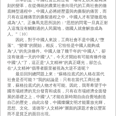
刻的變革，在從傳統的農業社會向現代的工商社會的徹
底轉型過程中，中國人必將經歷靈與肉撕裂的痛苦，而
只有在這種痛苦的撕裂過程之中，中國人才有望徹底地
成為“人”。正像馬克思所說的：“思想的閃電一旦真正射
入這塊沒有觸動過的人民園地，德國人就會解放成為
人。”〔10〕
因此，對于中國人來說，工商社會不是中國人“墮
落”、“變壞”的開始，相反，它恰恰是中國人能夠成
為“人”的先決條件。中國人做了幾千年的“中國人”，卻
沒有做過一天的中國“人”，今天才開始有可能有條件做
中國“人”了，這正是“人文精神”的真正曙光，卻怎么
在“人文精神”倡導者眼里被視為大逆不道呢？
最后回到總問題上來：“蘇格拉底式的人格在當代
社會是否可能？”我的結論是：只有在當代工商社會
里，蘇格拉底式的人物才有可能。因此，我寄希望于中
國市場經濟的充分發育和成長，只有在市場經濟全面發
展的基礎之上，中國“人”才能在新時期自由自覺地創造
自己的歷史，由此出發，中國燦爛文明才能重放光輝，
思想、文化、道德等“人文精神”層面的課題才會以豐富
而不是貧乏的面目出現。