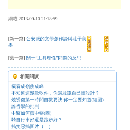
網載 2013-09-10 21:18:59
[新一篇]
公安派的文學創作論與莊子美
學
[舊一篇]
關于“工具理性”問題的反思
相關閱讀
橫看成嶺側成峰
不知道這幾款軟件，你還敢說自己懂設計？
燒燙傷第一時間自救要訣 你一定要知道(組圖)
論哲學的批判
中醫如何煎中藥(圖)
騎自行車好還是跑步好？
搞笑惡搞圖片（二）