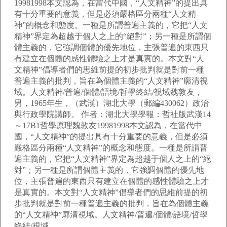
19981998本文認為，在當代中國，“人文精神”的提出具
有十分重要的意義，但是必須嚴格區分兩種“人文精
神”的概念和態度。一種是所謂普遍主義的，它把“人文
精神”界定為超越于個人之上的“絕對”；另一種是所謂個
體主義的，它強調個體的優先地位，主張普遍的東西只
有建立在個體的感性體驗之上才是真實的。本文對“人
文精神”倡導者們的思維前提的初步批判就是對前一種
普遍主義的批判，旨在為個體主義的“人文精神”廓清視
域。人文精神/普遍/個體/語境/哲學終結/視域魏敦友，
男，1965年生，（武漢）湖北大學（郵編430062）政治
與行政學院講師。 作者：湖北大學學報：哲社版武漢14
～17B1哲學原理魏敦友19981998本文認為，在當代中
國，“人文精神”的提出具有十分重要的意義，但是必須
嚴格區分兩種“人文精神”的概念和態度。一種是所謂普
遍主義的，它把“人文精神”界定為超越于個人之上的“絕
對”；另一種是所謂個體主義的，它強調個體的優先地
位，主張普遍的東西只有建立在個體的感性體驗之上才
是真實的。本文對“人文精神”倡導者們的思維前提的初
步批判就是對前一種普遍主義的批判，旨在為個體主義
的“人文精神”廓清視域。人文精神/普遍/個體/語境/哲學
終結/視域