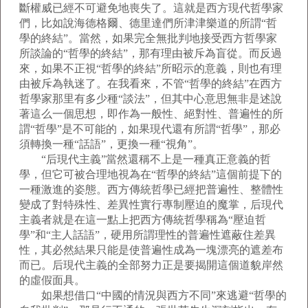
斷權威已經不可避免地喪失了。這就是西方現代哲學家
們，比如說海德格爾、德里達們所津津樂道的所謂“哲
學的終結”。當然，如果完全無批判地接受西方哲學家
所談論的“哲學的終結”，那有理由被斥為盲從。而反過
來，如果不正視“哲學的終結”所昭示的意義，則也有理
由被斥為執迷了。在我看來，不管“哲學的終結”在西方
哲學家那里有多少種“談法”，但其中心意思無非是述說
著這么一個思想，即作為一般性、絕對性、普遍性的所
謂“哲學”是不可能的，如果現代還有所謂“哲學”，那必
須轉換一種“話語”，更換一種“視角”。
“后現代主義”當然還稱不上是一種真正意義的哲
學，但它可被合理地視為在“哲學的終結”這個前提下的
一種激進的姿態。西方傳統哲學已經把普遍性、整體性
變成了對特殊性、差異性實行專制壓迫的魔掌，后現代
主義者就是在這一點上把西方傳統哲學稱為“壓迫哲
學”和“主人話語”，硬用所謂理性的普遍性遮蔽住差異
性，其必然結果只能是使普遍性成為一塊漂亮的遮差布
而已。后現代主義的全部努力正是要揭開這個道貌岸然
的虛假面具。
如果想借口“中國的情況與西方不同”來逃避“哲學的