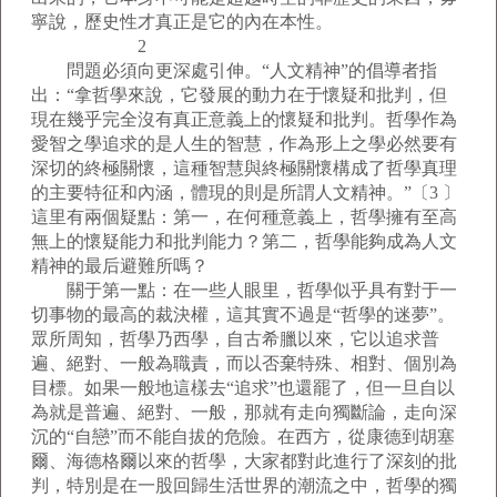
寧說，歷史性才真正是它的內在本性。
2
問題必須向更深處引伸。“人文精神”的倡導者指
出：“拿哲學來說，它發展的動力在于懷疑和批判，但
現在幾乎完全沒有真正意義上的懷疑和批判。哲學作為
愛智之學追求的是人生的智慧，作為形上之學必然要有
深切的終極關懷，這種智慧與終極關懷構成了哲學真理
的主要特征和內涵，體現的則是所謂人文精神。”〔3 〕
這里有兩個疑點：第一，在何種意義上，哲學擁有至高
無上的懷疑能力和批判能力？第二，哲學能夠成為人文
精神的最后避難所嗎？
關于第一點：在一些人眼里，哲學似乎具有對于一
切事物的最高的裁決權，這其實不過是“哲學的迷夢”。
眾所周知，哲學乃西學，自古希臘以來，它以追求普
遍、絕對、一般為職責，而以否棄特殊、相對、個別為
目標。如果一般地這樣去“追求”也還罷了，但一旦自以
為就是普遍、絕對、一般，那就有走向獨斷論，走向深
沉的“自戀”而不能自拔的危險。在西方，從康德到胡塞
爾、海德格爾以來的哲學，大家都對此進行了深刻的批
判，特別是在一股回歸生活世界的潮流之中，哲學的獨