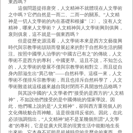
東西嗎？
這個問題提得唐突，人文精神不就體現在人文學術
之中嗎？它們自然是一而二、二而一的關系。“人文精
神是一切人文學術的內在基礎和根據”〔2〕。沒有人文
精神，哪來人文學術？ 人文精神與人文學術興則俱興，
衰則俱衰，這不就是一個東西嗎？
但是從歷史源流看，人文學術本來是西方文藝復興
時代與宗教學術頡頏而發展起來的對于自然和生活的關
注。按照中國學人治學的“中國古已有之”的傳統，人文
學術不是西方的專利，中國更早。這且不說，不知怎么
的，人文學術的發展不僅與宗教學術相對立，而且從自
身內部滋生出“異己物”——自然科學。這樣一來，人文
學術不僅排斥宗教學術，而且也排斥自然科學了，人文
學術難道就這樣越來越自我封閉而不具開放性品格嗎？
與其說中國的“人文學者們”接受的是西方的“人文精
神”，不如說他們接受的是中國傳統的儒家學說。因
此，他們嘴上說的是“人文精神”，卻與西方重視個人的
文化傳統貌合而神離。這是很值得反省的。因此，在此
必須強調指出，“人文精神”絕不是某幾個所謂“人文學
者”的專利，它是從廣大民眾的現實生活中能動地生長
出來的，它本身不可能是超越時空的非歷史的東西，毋