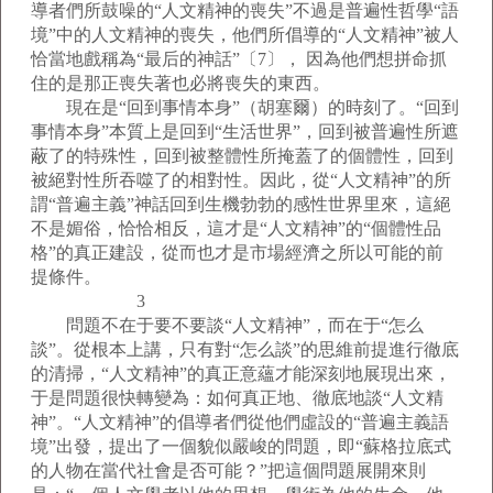
導者們所鼓噪的“人文精神的喪失”不過是普遍性哲學“語
境”中的人文精神的喪失，他們所倡導的“人文精神”被人
恰當地戲稱為“最后的神話”〔7〕， 因為他們想拼命抓
住的是那正喪失著也必將喪失的東西。
現在是“回到事情本身”（胡塞爾）的時刻了。“回到
事情本身”本質上是回到“生活世界”，回到被普遍性所遮
蔽了的特殊性，回到被整體性所掩蓋了的個體性，回到
被絕對性所吞噬了的相對性。因此，從“人文精神”的所
謂“普遍主義”神話回到生機勃勃的感性世界里來，這絕
不是媚俗，恰恰相反，這才是“人文精神”的“個體性品
格”的真正建設，從而也才是市場經濟之所以可能的前
提條件。
3
問題不在于要不要談“人文精神”，而在于“怎么
談”。從根本上講，只有對“怎么談”的思維前提進行徹底
的清掃，“人文精神”的真正意蘊才能深刻地展現出來，
于是問題很快轉變為：如何真正地、徹底地談“人文精
神”。“人文精神”的倡導者們從他們虛設的“普遍主義語
境”出發，提出了一個貌似嚴峻的問題，即“蘇格拉底式
的人物在當代社會是否可能？”把這個問題展開來則