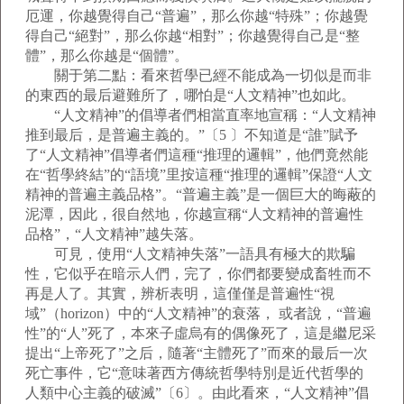
厄運，你越覺得自己“普遍”，那么你越“特殊”；你越覺
得自己“絕對”，那么你越“相對”；你越覺得自己是“整
體”，那么你越是“個體”。
關于第二點：看來哲學已經不能成為一切似是而非
的東西的最后避難所了，哪怕是“人文精神”也如此。
“人文精神”的倡導者們相當直率地宣稱：“人文精神
推到最后，是普遍主義的。”〔5 〕不知道是“誰”賦予
了“人文精神”倡導者們這種“推理的邏輯”，他們竟然能
在“哲學終結”的“語境”里按這種“推理的邏輯”保證“人文
精神的普遍主義品格”。“普遍主義”是一個巨大的晦蔽的
泥潭，因此，很自然地，你越宣稱“人文精神的普遍性
品格”，“人文精神”越失落。
可見，使用“人文精神失落”一語具有極大的欺騙
性，它似乎在暗示人們，完了，你們都要變成畜牲而不
再是人了。其實，辨析表明，這僅僅是普遍性“視
域”（horizon）中的“人文精神”的衰落， 或者說，“普遍
性”的“人”死了，本來子虛烏有的偶像死了，這是繼尼采
提出“上帝死了”之后，隨著“主體死了”而來的最后一次
死亡事件，它“意味著西方傳統哲學特別是近代哲學的
人類中心主義的破滅”〔6〕。由此看來，“人文精神”倡