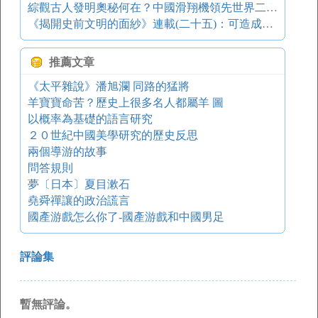
綜觀古人發明奧秘何在？中國滑翔機領先世界二千三百多年 組圖
《揭開史前文明的面紗》連載(二十五)：可造成人類瀕臨滅絕的數十種天災人禍
推薦文章
《太平雜說》潘旭瀾 同路的猛將
羊寶寶命苦？歷史上很多名人都屬羊 圖
以概率為基礎的語言研究
２０世紀中國美學研究的歷史反思
兩個導游的故事
問答規則
夢〔日本〕夏目漱石
堯舜禪讓的政治謊言
國產游戲怎么你了-國產游戲和中國男足
評論集
暫無評論。