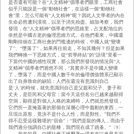
是否還有可能？在“人文精神”倡導者們眼里，工商社會
似乎只能說是一個“動物社會”，在這樣一個“動物社
會”里，怎么可能有“人文精神”呢？因此人文學者的內在
生命必然遭到漠視，以至于消失殆盡。細加考察，我們
發現，在“人文精神”倡導者們的思維里，占支配地位的
依然是中國古老的倫理思維方式。在他們看來，中國還
剛剛徘徊在工商社會的門檻邊的時候，中國人就“變壞
了”、“墮落了”，如果再往前走，不知其幾何？但是如果
我們轉換一下思維方式，從“哲學終結”的“語境”里看一
下當代中國的感性現實，那么我們所發現的情況與“人
文精神”倡導者們迥然不同，“其實并不是中國人變壞
了，墮落了，而是中國人數千年的倫理價值體系已顯示
出了自身致命的缺陷：人們在還沒有意識到自己
是‘人’的時候，就先意識到自己是父親和兒子、妻子和
丈夫，是臣民和父母官；當今天這些名分已越來越顯得
空洞，顯得是對個人人格的束縛時，人們就忽然發現，
它們所一直掩蓋著的那個在深層心理中蠢動的東西，一
旦現出原形，竟決不是什么人性，而是獸性。”我們不
得不忍受這樣難堪的“宿命”：“我們是龍的傳人，而由于
我們過分強調自己的龍種，我們現在成了跳蚤。”〔9〕
所幸的是，中國社會正經歷著一場有史以來最為深