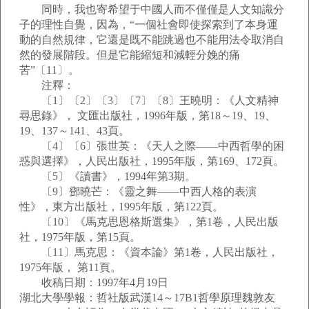
同時，我也寄希望于中國人而不僅僅是人文知識分
子的理性自覺，因為，“一個社會即使探索到了本身運
動的自然規律，它還是既不能跳過也不能用法令取消自
然的發展階段。但是它能縮短和減輕分娩的痛
苦”〔11〕。
注釋：
〔1〕〔2〕〔3〕〔7〕〔8〕王曉明：《人文精神
尋思錄》， 文匯出版社，1996年版，第18～19、19、
19、137～141、43頁。
〔4〕〔6〕張世英：《天人之際——中西哲學的困
惑與選擇》，人民出版社，1995年版，第169、172頁。
〔5〕《讀書》，1994年第3期。
〔9〕鄧曉芒：《靈之舞——中西人格的表演
性》，東方出版社，1995年版，第122頁。
〔10〕《馬克思恩格斯選集》，第1卷，人民出版
社，1975年版，第15頁。
〔11〕馬克思：《資本論》第1卷，人民出版社，
1975年版， 第11頁。
收稿日期：1997年4月19日
湖北大學學報：哲社版武漢14～17B1哲學原理魏敦友