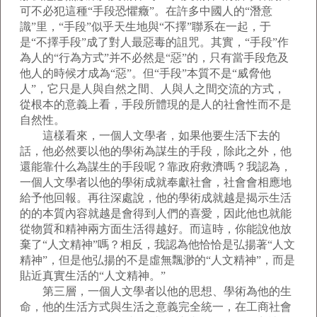
可不必犯這種“手段恐懼癥”。在許多中國人的“潛意
識”里，“手段”似乎天生地與“不擇”聯系在一起，于
是“不擇手段”成了對人最惡毒的詛咒。其實，“手段”作
為人的“行為方式”并不必然是“惡”的，只有當手段危及
他人的時候才成為“惡”。但“手段”本質不是“威脅他
人”，它只是人與自然之間、人與人之間交流的方式，
從根本的意義上看，手段所體現的是人的社會性而不是
自然性。
這樣看來，一個人文學者，如果他要生活下去的
話，他必然要以他的學術為謀生的手段，除此之外，他
還能靠什么為謀生的手段呢？靠政府救濟嗎？我認為，
一個人文學者以他的學術成就奉獻社會，社會會相應地
給予他回報。再往深處說，他的學術成就越是揭示生活
的的本質內容就越是會得到人們的喜愛，因此他也就能
從物質和精神兩方面生活得越好。而這時，你能說他放
棄了“人文精神”嗎？相反，我認為他恰恰是弘揚著“人文
精神”，但是他弘揚的不是虛無飄渺的“人文精神”，而是
貼近真實生活的“人文精神。”
第三層，一個人文學者以他的思想、學術為他的生
命，他的生活方式與生活之意義完全統一，在工商社會