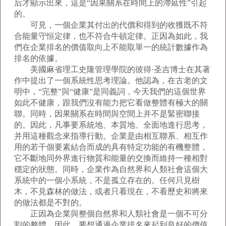
后才顯示出來，這是“因果關系在時間上的滯延性”引起
的。
可見，一個企業其付出的代價和得到的收獲既不符
合能量守恒定律，也不符合牛頓定律。正因為如此，我
們在企業排名的價值取向上不能取單一的統計數據作為
排名的依據。
美國麻省理工史隆管理學院的彼得·圣吉博士在其著
作中提出了一個系統性思考理論。他認為，在古老的文
明中，“完整”與“健康”是同義詞，今天我們的這個世界
如此不健康，跟我們沒有能力把它看做整體有極大的關
聯。同時，因果關系在時間與空間上并不是緊密聯接
的。因此，凡事要系統地、本質地、全面地進行思考，
并用這種觀念來指導行動。企業是由相互聯系、相互作
用的若干個要素結合而成的具有特定功能的有機整體，
它不斷地同外界進行物質和能量的交換而維持一種相對
穩定的狀態。同時，企業作為自然界和人類社會這個大
系統中的一個小系統，不是孤立存在的。任何只見樹
木，不見森林的做法，或者只看現在，不看歷史和將來
的做法都是不對的。
正因為企業與整個自然界和人類社會是一個不可分
割的整體，因此，要想通過企業排名來起到良好的價值