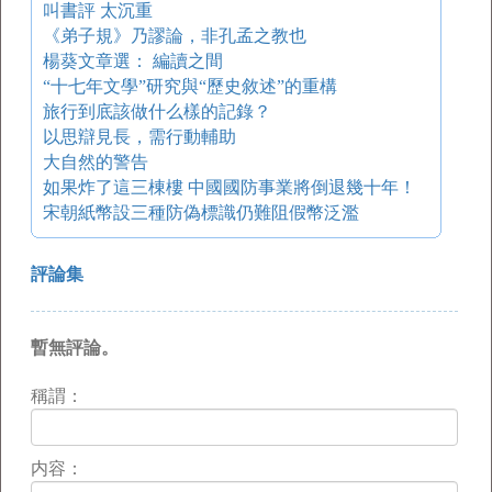
叫書評 太沉重
《弟子規》乃謬論，非孔孟之教也
楊葵文章選： 編讀之間
“十七年文學”研究與“歷史敘述”的重構
旅行到底該做什么樣的記錄？
以思辯見長，需行動輔助
大自然的警告
如果炸了這三棟樓 中國國防事業將倒退幾十年！
宋朝紙幣設三種防偽標識仍難阻假幣泛濫
評論集
暫無評論。
稱謂：
内容：