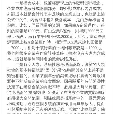
一是機會成本。根據經濟學上的“經濟利潤”概念，
企業成本應該分成兩個部分，即外顯成本和內含成本。
外顯成本就是會計報表中反映的企業支出，也就是上述
公式中的C。內含成本也叫機會成本， 是由放棄機會引
起的。比如，同質同量的資源，如果由A企業運作， 得
到的回報是1000元，而由企業B運作，則得到3000元回
報，假設， 該行業平均回報為2000元，那么，當這些資
源實際上被A企業運作時，相對于B企業來說其回報是
－2000元，相對于該行業的平均回報來說是－1000元。
我們的很多企業在作會計核算時，根本沒有考慮內含成
本，這就是按利潤排名的致命缺陷所在。
二是時空因素。系統性思考理論認為，復雜的人類
社會的基本特征就是“因”與“果”在時間與空間上并不是
緊密相聯的。企業某個年份的銷售總額和實現的每股利
潤并不能反映企業的真實面貌。因果關系的時間延滯性
決定了在考察企業的貢獻率時，必須擴大時間跨度。而
混沌理論的“蝴蝶效應”又決定了在考察企業的貢獻率時
必須擴大空間范圍。蝴蝶效應是指系統中的一個元素的
小幅擾動，通過整個系統的加乘作用而無限放大，從而
引起系統中其它元素的連鎖反應。形象地比喻就是：佛