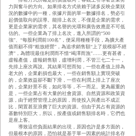
力與奮斗的方向。如果排名方式依賴于諸多反映企業狀
況的數據中的一種，依據片面的單一數據排名，勢必引
起價值取向的誤導。能排上名次，不僅是企業的需求，
更是企業家的需求，其名譽的光環和廣告效應是不可低
估的。一些企業為了排上名次，進入所謂的“500
強”、“每股利潤前100名”，便采用種種手段，為擴大產
值而顧不得“粗放經營”，為追求銷售額“上了規模卻不經
濟”，為體現最佳利潤而不惜“竭澤而漁”……更有甚者，
虛報產值，虛報銷售額，虛增利潤，不管三七二十一，
先排上座次再說。其結果可想而知，一些在產值上排為
老大的，企業虧損也最大，一些在銷售額上實現突破
的，企業效益卻不斷下滑，一些在利潤上排上了座次
的，企業好景不長，如此等等，不一而足。更為嚴重的
是，一些企業占有大量的社會資源、自然資源和政策資
源，由于經營管理上的原因，而使投入與產出不成正
比，閑置甚至浪費了巨大的資源。但由于其占有資源的
基數特別巨大，所以，按產值或銷售額排名時，它們也
是座上客。
導致這些負面結果的出現，原因也許是多方面的，
但最根本的原因，恐怕就是基于單一因素的統計排名存