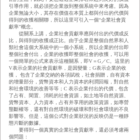
引導作用，就必須把企業放到整個系統中來考慮。因為
企業無論大小，其存在價值在本質上都與付出的代價與
得到的收獲相關聯，所以這里可引入一個“企業社會貢
獻率”概念。
從關系上講，企業社會貢獻率應與付出的代價成反
比，與得到的收獲成正比。由于企業是整個自然界和人
類社會這個大系統中的一個小系統，所以企業的付出即
整個社會付出，企業的收獲即整個社會的收獲，可以用
一個簡單的公式來表示這種關系，即V＝G／C。這里的
V表示企業的社會貢獻率，是因變量；G表示企業的收
獲， 包含了企業交納的各項賦稅，社會捐贈，自有資本
的增量部分，貨幣資本和人力資本的利潤回報，對自然
和社會環境的改善等等；C 表示企業付出的代價，包含
了占有、閑置、消耗的社會資源，如土地等自然資源、
貨幣資本、人力資本，占有并享用的政策資源，如專營
壟斷權等，還有對自然環境的破壞和對社會環境的不良
影響等。但是，這個公式對企業狀況的反映仍是一種靜
態片斷的數據。
要得到一個真實的企業社會貢獻率，還必須考慮兩
個問題：