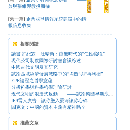
兼與張維迎教授商榷
[舊一篇]
企業競爭情報系統建設中的情
報信息收集
相關閱讀
讀書 許紀霖：汪精衛：虛無時代的”任性犧牲”
現代公司制度國際研討會會議綜述
中國古代文明及其研究
試論區域經濟發展戰略中的“均衡”與“再均衡”
EPR論證之哲學意蘊
分析哲學與科學哲學理論研討
現代文明的浪漫式反動 ——試論德國早期浪漫主義政治思想
IE9雷人廣告：讓你墜入愛河讓你心碎
閻克文：中國的資本主義有精神嗎？
推薦文章