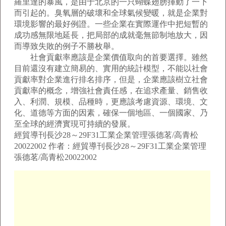
羅里達的暴風，是由于北京的一只蝴蝶翅膀揮動了一下
而引起的。臭氧層的破壞和全球氣候變暖，就是企業對
環境影響的最好例證。一些企業在實際運作中把短暫的
成功感無限地延長，把局部的成就毫無節制地放大，因
而導致失敗的例子不勝枚舉。
社會貢獻率應該是企業價值取向的首要選擇。雖然
目前還沒有建立簡易的、實用的統計模型，不能以社會
貢獻率對企業進行排名排序，但是，企業應該樹立社會
貢獻率的概念，增強社會責任感，在追求產量、銷售收
入、利潤、規模、品種時，更應該考慮資源、環境、文
化、道德等方面的因素，確保一個地區、一個國家、乃
至全球的經濟實現可持續的發展。
經貿導刊長沙28～29F31工業企業管理張德茗/高青松
20022002 作者：經貿導刊長沙28～29F31工業企業管理
張德茗/高青松20022002