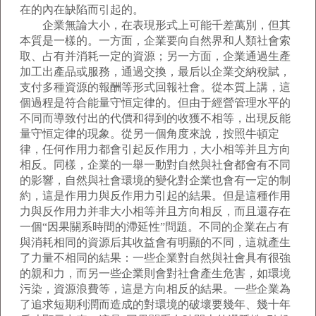
在的內在缺陷而引起的。
企業無論大小，在表現形式上可能千差萬別，但其
本質是一樣的。一方面，企業要向自然界和人類社會索
取、占有并消耗一定的資源；另一方面，企業通過生產
加工出產品或服務，通過交換，最后以企業交納稅賦，
支付多種資源的報酬等形式回報社會。從本質上講，這
個過程是符合能量守恒定律的。但由于經營管理水平的
不同而導致付出的代價和得到的收獲不相等，出現反能
量守恒定律的現象。從另一個角度來說，按照牛頓定
律，任何作用力都會引起反作用力，大小相等并且方向
相反。同樣，企業的一舉一動對自然與社會都會有不同
的影響，自然與社會環境的變化對企業也會有一定的制
約，這是作用力與反作用力引起的結果。但是這種作用
力與反作用力并非大小相等并且方向相反，而且還存在
一個“因果關系時間的滯延性”問題。不同的企業在占有
與消耗相同的資源后其收益會有明顯的不同，這就產生
了力量不相同的結果：一些企業對自然與社會具有很強
的親和力，而另一些企業則會對社會產生危害，如環境
污染，資源浪費等，這是方向相反的結果。一些企業為
了追求短期利潤而造成的對環境的破壞要幾年、幾十年