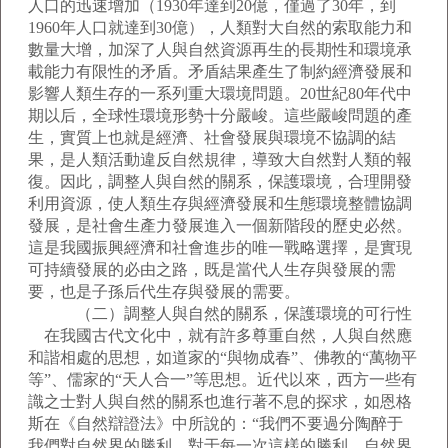
人口的迅速增加（1930年達到20億，僅過了30年，到
1960年人口就達到30億），人類對大自然的索取能力和
數量大增，加深了人與自然資源再生的長期性和環境承
載能力有限性的矛盾。矛盾結果產生了制約經濟發展和
影響人類生存的一系列重大環境問題。20世紀80年代中
期以后，全球性環境形勢十分嚴峻。這些嚴峻問題的產
生，實質上也就是經濟、社會發展與環境不協調的結
果，是人類活動違反自然規律，導致大自然對人類的報
復。因此，調整人與自然的關系，保護環境，合理開發
利用資源，使人類生存與經濟發展和生態環境整體協調
發展，是社會生產力發展進入一個新階段的歷史必然。
這是我國振興經濟和社會進步的唯一戰略選擇，是實現
可持續發展的必由之路，既是當代人生存與發展的需
要，也是子孫后代生存與發展的需要。
（二）調整人與自然的關系，保護環境的可行性
在我國古代文化中，就有許多尊重自然，人與自然應
和諧相處的思想，如道家的“與物成春”、佛教的“萬物平
等”、儒家的“天人合一”等思想。近代以來，西方一些有
識之士對人與自然的關系也進行著不息的探求，如恩格
斯在《自然辯證法》中所說的：“我們不要過分陶醉于
我們對自然界的勝利。對于每一次這樣的勝利，自然界