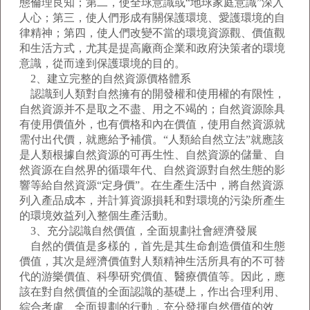
態倫理良知；第二，使全球意識或“地球家庭意識”深入
人心；第三，使人們形成有關保護環境、愛護環境的自
律精神；第四，使人們改變不當的環境資源觀、價值觀
和生活方式，尤其是提高廠商企業和政府決策者的環境
意識，從而達到保護環境的目的。
2、建立完整的自然資源價格體系
認識到人類對自然擁有的開發權和使用權的有限性，
自然資源并不是取之不盡、用之不竭的；自然資源除具
有使用價值外，也有價格和內在價值，使用自然資源就
需付出代價，就應給予補償。“人類給自然立法”就應該
是人類根據自然資源的可再生性、自然資源的儲量、自
然資源在自然界的循環年代、自然資源對自然生態的影
響等給自然資源“定身價”。在生產生活中，將自然資源
列入產品成本，并計算資源損耗和對環境的污染所產生
的環境效益列入整個生產活動。
3、充分認識自然價值，全面規劃社會經濟發展
自然的價值是多樣的，首先是其生命創造價值和生態
價值，其次是經濟價值對人類精神生活所具有的不可替
代的游樂價值、科學研究價值、醫療價值等。因此，應
該在對自然價值的全面認識的基礎上，作出合理利用、
綜合考慮、全面規劃的行動，充分發揮自然價值的效