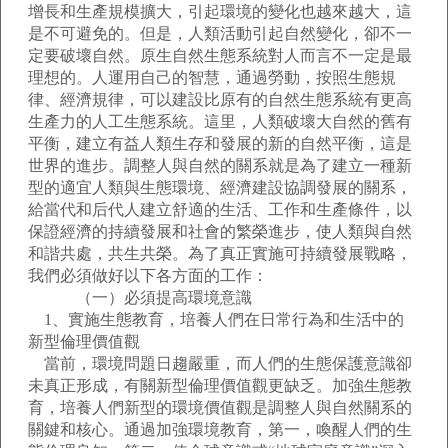
增長和生產規模擴大，引起環境的變化也越來越大，這
是不可避免的。但是，人類活動引起自然變化，卻不一
定要破壞自然。原生自然生態系統對人而言不一定是最
理想的。人運用自己的智慧，通過勞動，按照生態規
律、經濟規律，可以建設比原有的自然生態系統有更高
生產力的人工生態系統。這里，人類破壞大自然的舊有
平衡，建立有益人類生存和發展的新的自然平衡，這是
世界的進步。調整人與自然的關系就是為了建立一種新
型的適宜人類與生態環境、經濟建設協調發展的關系，
給當代和后代人建立舒適的生活、工作和生產條件，以
保證經濟的持續發展和社會的繁榮進步，使人類與自然
和諧共處，共生共榮。為了真正實施可持續發展戰略，
我們必須做好以下各方面的工作：
（一）必須提高環境意識
1、實施生態教育，培養人們在日常行為和生活中的
新型倫理價值觀
當前，環境問題日趨嚴重，而人們的生態保護意識卻
未真正形成，有關新型倫理價值觀更缺乏。加強生態教
育，培養人們新型的環境價值觀是調整人與自然關系的
關鍵和核心。通過加強環境教育，第一，喚醒人們的生