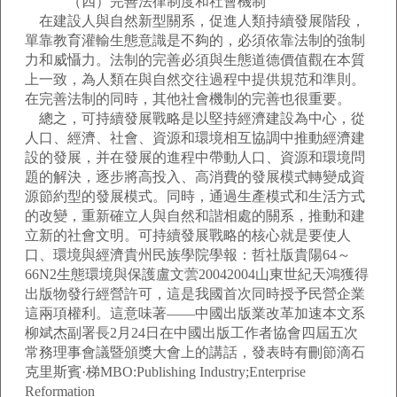
（四）完善法律制度和社會機制
在建設人與自然新型關系，促進人類持續發展階段，
單靠教育灌輸生態意識是不夠的，必須依靠法制的強制
力和威懾力。法制的完善必須與生態道德價值觀在本質
上一致，為人類在與自然交往過程中提供規范和準則。
在完善法制的同時，其他社會機制的完善也很重要。
總之，可持續發展戰略是以堅持經濟建設為中心，從
人口、經濟、社會、資源和環境相互協調中推動經濟建
設的發展，并在發展的進程中帶動人口、資源和環境問
題的解決，逐步將高投入、高消費的發展模式轉變成資
源節約型的發展模式。同時，通過生產模式和生活方式
的改變，重新確立人與自然和諧相處的關系，推動和建
立新的社會文明。可持續發展戰略的核心就是要使人
口、環境與經濟貴州民族學院學報：哲社版貴陽64～
66N2生態環境與保護盧文蕓20042004山東世紀天鴻獲得
出版物發行經營許可，這是我國首次同時授予民營企業
這兩項權利。這意味著——中國出版業改革加速本文系
柳斌杰副署長2月24日在中國出版工作者協會四屆五次
常務理事會議暨頒獎大會上的講話，發表時有刪節滴石
克里斯賓·梯MBO:Publishing Industry;Enterprise
Reformation