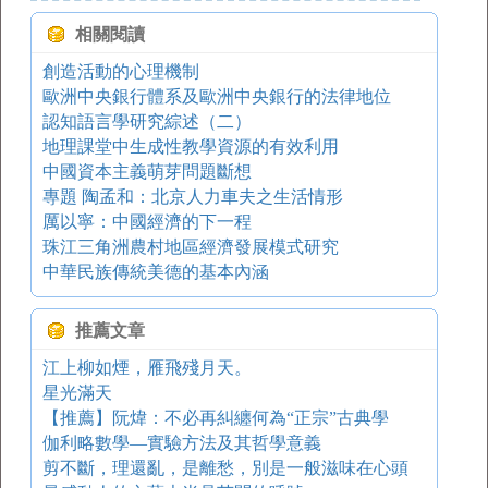
相關閱讀
創造活動的心理機制
歐洲中央銀行體系及歐洲中央銀行的法律地位
認知語言學研究綜述（二）
地理課堂中生成性教學資源的有效利用
中國資本主義萌芽問題斷想
專題 陶孟和：北京人力車夫之生活情形
厲以寧：中國經濟的下一程
珠江三角洲農村地區經濟發展模式研究
中華民族傳統美德的基本內涵
推薦文章
江上柳如煙，雁飛殘月天。
星光滿天
【推薦】阮煒：不必再糾纏何為“正宗”古典學
伽利略數學—實驗方法及其哲學意義
剪不斷，理還亂，是離愁，別是一般滋味在心頭