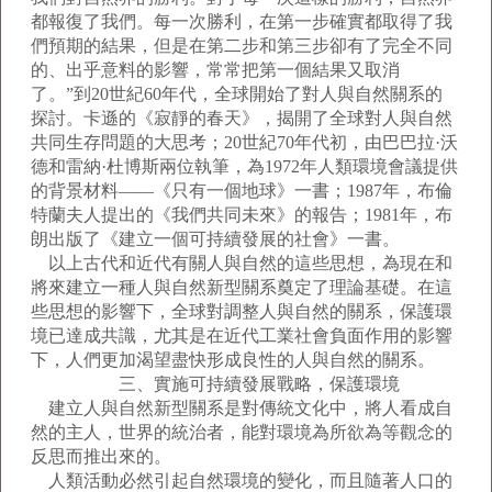
都報復了我們。每一次勝利，在第一步確實都取得了我
們預期的結果，但是在第二步和第三步卻有了完全不同
的、出乎意料的影響，常常把第一個結果又取消
了。”到20世紀60年代，全球開始了對人與自然關系的
探討。卡遜的《寂靜的春天》，揭開了全球對人與自然
共同生存問題的大思考；20世紀70年代初，由巴巴拉·沃
德和雷納·杜博斯兩位執筆，為1972年人類環境會議提供
的背景材料——《只有一個地球》一書；1987年，布倫
特蘭夫人提出的《我們共同未來》的報告；1981年，布
朗出版了《建立一個可持續發展的社會》一書。
以上古代和近代有關人與自然的這些思想，為現在和
將來建立一種人與自然新型關系奠定了理論基礎。在這
些思想的影響下，全球對調整人與自然的關系，保護環
境已達成共識，尤其是在近代工業社會負面作用的影響
下，人們更加渴望盡快形成良性的人與自然的關系。
三、實施可持續發展戰略，保護環境
建立人與自然新型關系是對傳統文化中，將人看成自
然的主人，世界的統治者，能對環境為所欲為等觀念的
反思而推出來的。
人類活動必然引起自然環境的變化，而且隨著人口的