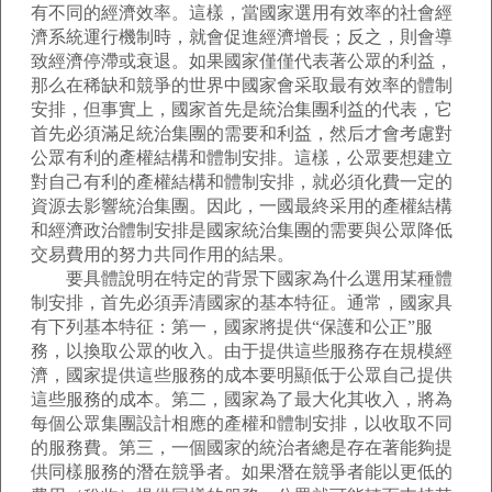
有不同的經濟效率。這樣，當國家選用有效率的社會經
濟系統運行機制時，就會促進經濟增長；反之，則會導
致經濟停滯或衰退。如果國家僅僅代表著公眾的利益，
那么在稀缺和競爭的世界中國家會采取最有效率的體制
安排，但事實上，國家首先是統治集團利益的代表，它
首先必須滿足統治集團的需要和利益，然后才會考慮對
公眾有利的產權結構和體制安排。這樣，公眾要想建立
對自己有利的產權結構和體制安排，就必須化費一定的
資源去影響統治集團。因此，一國最終采用的產權結構
和經濟政治體制安排是國家統治集團的需要與公眾降低
交易費用的努力共同作用的結果。
要具體說明在特定的背景下國家為什么選用某種體
制安排，首先必須弄清國家的基本特征。通常，國家具
有下列基本特征：第一，國家將提供“保護和公正”服
務，以換取公眾的收入。由于提供這些服務存在規模經
濟，國家提供這些服務的成本要明顯低于公眾自己提供
這些服務的成本。第二，國家為了最大化其收入，將為
每個公眾集團設計相應的產權和體制安排，以收取不同
的服務費。第三，一個國家的統治者總是存在著能夠提
供同樣服務的潛在競爭者。如果潛在競爭者能以更低的