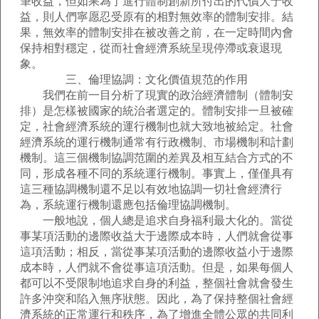
筆收益，但如果為了進行體制創新所付出的代價大于收
益，則人們寧愿忍受原有的相對無效率的體制安排。結
果，無效率的體制安排在被改善之前，在一定時間內會
保持相對穩定，從而社會經濟系統呈現停滯或衰退現
象。
三、倫理協調：文化價值規范的作用
我們在前一目分析了現實的政治經濟體制（體制安
排）是怎樣被國家的統治者選定的。體制安排一旦被確
定，社會經濟系統的運行機制也就大致地被給定。社會
經濟系統的運行機制通常有行政機制、市場機制和計劃
機制。這三個機制協調范圍的差異及相互結合方式的不
同，形成各種不同的系統運行機制。事實上，僅僅具有
這三種協調機制還不足以有效地協調一切社會經濟行
為，系統運行機制還應包括倫理協調機制。
一般地說，個人總是追求自身福利最大化的。當從
事某項活動的邊際收益大于邊際成本時，人們就會從事
這項活動；相反，當從事某項活動的邊際收益小于邊際
成本時，人們就不會從事這項活動。但是，如果每個人
都可以不受限制地追求自身的利益，整個社會就會發生
許多沖突和陷入無序狀態。因此，為了保持整個社會經
濟系統的正常運行和秩序，為了增進全體公眾的共同利