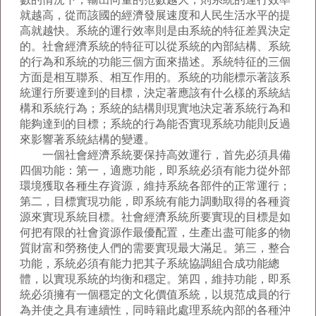
就越高，從而該國的經濟發展速度和人民生活水平的提
高就越快。系統的運行效率則是由系統的特征差異決定
的。社會經濟系統的特征可以從系統的內部結構、系統
的行為和系統的功能三個方面來描述。系統特征的三個
方面是相互聯系、相互作用的。系統的功能標示著該系
統運行所要達到的目標，決定著應該有什么樣的系統結
構和系統行為；系統的結構則現實地決定著系統行為和
能夠達到的目標；系統的行為能否實現系統功能則反過
來影響著系統結構的變遷。
一個社會經濟系統要保持高效運行，首先必須具備
四個功能：第一，適應功能，即系統必須有能力從外部
環境獲取各種生存資源，維持系統各部件的正常運行；
第二，目標實現功能，即系統有能力調動取得的各種資
源來實現系統目標。社會經濟系統所要實現的目標是如
何把有限的社會資源作最優配置，生產出盡可能多的物
質財富和勞務使人們的需要實現最大滿足。第三，整合
功能，系統必須有能力把其子系統協調組合成功能總
體，以實現系統的均衡和穩定。第四，維持功能，即系
統必須擁有一個穩定的文化價值系統，以規范成員的行
為并使之具有連續性，同時籍此處理系統內部的各種沖