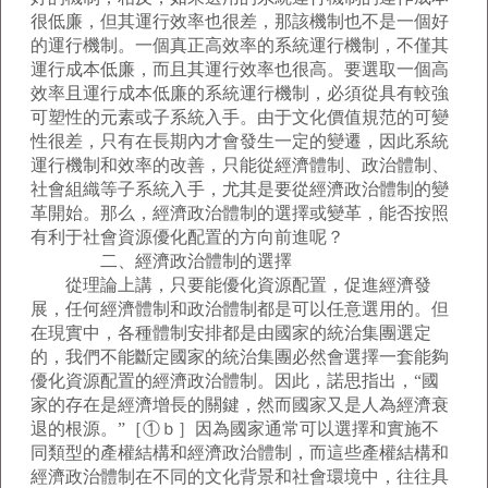
很低廉，但其運行效率也很差，那該機制也不是一個好
的運行機制。一個真正高效率的系統運行機制，不僅其
運行成本低廉，而且其運行效率也很高。要選取一個高
效率且運行成本低廉的系統運行機制，必須從具有較強
可塑性的元素或子系統入手。由于文化價值規范的可變
性很差，只有在長期內才會發生一定的變遷，因此系統
運行機制和效率的改善，只能從經濟體制、政治體制、
社會組織等子系統入手，尤其是要從經濟政治體制的變
革開始。那么，經濟政治體制的選擇或變革，能否按照
有利于社會資源優化配置的方向前進呢？
二、經濟政治體制的選擇
從理論上講，只要能優化資源配置，促進經濟發
展，任何經濟體制和政治體制都是可以任意選用的。但
在現實中，各種體制安排都是由國家的統治集團選定
的，我們不能斷定國家的統治集團必然會選擇一套能夠
優化資源配置的經濟政治體制。因此，諾思指出，“國
家的存在是經濟增長的關鍵，然而國家又是人為經濟衰
退的根源。”［①ｂ］因為國家通常可以選擇和實施不
同類型的產權結構和經濟政治體制，而這些產權結構和
經濟政治體制在不同的文化背景和社會環境中，往往具