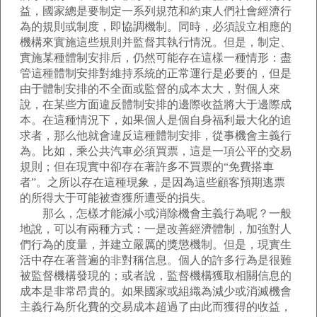
益，國家總是要制定一系列規范和約束人們社會經濟行
為的規則或制度，即協調機制。同時，必須設立相應的
機構來實施這些規則并監督其執行情況。但是，制定、
實施某種體制安排后，仍然可能存在這樣一種情形：盡
管這種體制安排對維持系統的正常運行是必要的，但是
由于體制安排的不全面或監督的成本太大，對個人來
說，在某些方面違反體制安排的邊際收益將大于邊際成
本。在這種情況下，如果個人是個自身福利最大化的追
求者，那么他就會違反這種體制安排，從事機會主義行
為。比如，乘公共汽車必須買票，這是一項公平的交易
規則；但在現實中卻存在著許多不買票的“免費搭車
者”。之所以存在這種現象，是因為這些顧客預期逃票
的所得大于可能被查獲所遭受的損失。
那么，怎樣才能減小或消除機會主義行為呢？一般
地說，可以有兩種方式：一是改善經濟體制，加強對人
們行為的度量，并建立嚴厲的獎懲機制。但是，現實生
活中存在著普遍的非對稱信息。個人的許多行為是很難
被監督機構發現的；或者說，監督機構獲取相關信息的
成本是非常昂貴的。如果國家或組織為減少或消滅機會
主義行為所化費的交易成本超過了由此而獲得的收益，