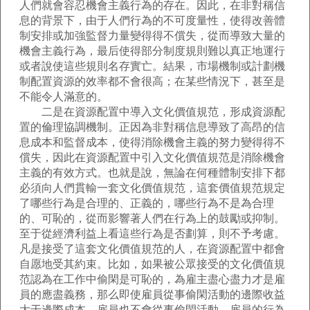
人們就會容忍機會主義行為的存在。因此，在非對稱信
息的背景下，由于人們行為的不可度量性，使得改善體
制安排或加強監督力量變得得不償失，從而導致大量的
機會主義行為，最后使得部分制度規則難以真正地運行
或者說使這些規則名存實亡。結果，市場機制或計劃機
制配置資源的效率都不會很高；在某些情況下，甚至是
不能令人滿意的。
二是在資源配置中導入文化價值規范，形成資源配
置的倫理協調機制。正因為非對稱信息導致了高昂的信
息成本和監督成本，使得消除機會主義的努力變得得不
償失，因此在資源配置中引入文化價值規范是消除機會
主義的有效方式。也就是說，無論在何種體制安排下都
必須向人們貫輸一套文化價值規范，這套價值規范規定
了哪些行為是合理的、正義的，哪些行為不是為合理
的、可恥的，從而影響著人們在行為上的鼓勵或抑制。
至于從經濟利益上看這些行為是否劃算，則不予考慮。
凡是接受了這套文化價值規范的人，在資源配置中都會
自愿地受其約束。比如，如果被公眾接受的文化價值規
范認為在工作中偷閑是可恥的，為雇主盡心盡力才是雇
員的應盡義務，那么即使雇員從事偷閑活動的邊際收益
大于邊際成本，雇員也不會從事偷閑活動。雇員的行為