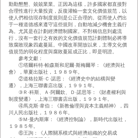
勤勤懇懇、兢兢業業。正因為這樣，許多國家都直接對
合理性進行大量投資，反復灌輸一套文化價值規范，以
使人們相信現存制度規則是公正合理的。從而使人們出
于一種道德感來遵守這些規則，自動地減少機會主義行
為。尤其是在計劃經濟體制國家。不對稱信息到處流
行，沒有一套行之有效的文化價值規范計劃體制必將導
致腐敗現象四處蔓延。中國改革開放以來，主導文化價
值規范的弱化程度與腐敗蔓延成正比，即是明證。
參考文獻：
①塔爾科特·帕森斯和尼爾·斯梅爾琴：《經濟與社
會》，華夏出版社，１９８９年。
②道格拉斯·Ｃ·諾思：《經濟史中的結構與變
遷》，上海三聯書店出版，１９９１年。
③Ｒ·科斯、Ａ·阿爾欽、Ｄ·諾思等：《財產權利與
制度變遷》，上海三聯書店出版，１９９１年。
④馬克斯·韋伯：《新教倫理與資本主義精神》，四
川人民出版社，１９８６年。
⑤Ｍ·曼內斯庫：《經濟控制論》，新時代出版社，
１９８５年。
⑥王詢：《人際關系模式與經濟組織的交易成