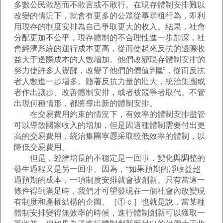
多數公民敢怒而不敢言或不敢行。在現存體制安排難以
改變的情況下，就會有更多的公眾從事尋租行為，即利
用現存的制度安排為自己爭取更大的收入。結果，社會
分配更加不公平，現存體制的不合理性進一步加深，社
會經濟系統的運行成本更高，從而使起來反抗的邊際收
益大于邊際成本的人數增加。他們改變現存體制安排的
努力使許多人覺醒，改變了他們的價值判斷，從而反抗
者人數進一步增多。隨著反抗力量的壯大，統治集團或
者作出讓步、改善體制安排，或者被競爭者取代。不管
出現何種情形，都將導出新的體制安排。
在交易費用約束的情況下，有效率的體制安排盡管
可以導致國家收入的增加，但是因這種體制需要付出更
高的交易費用，統治集團寧愿采取較低效率的體制，以
降低交易費用。
但是，經濟增長的不穩定是一回事，變化與調整的
發生過程又是另一回事。因為，“如果預期的凈收益超
過預期的成本，一項制度安排就會被創新。只有當這一
條件得到滿足時，我們才可望發現在一個社會內改變現
有制度和產權結構的企圖。［①ｃ］也就是說，當某種
體制安排變得無效率的時候，進行體制創新可以獲取一