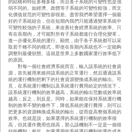
的結構和特征多種多樣，而且各子系統的可變性也是強
弱不同的。如經濟、政體等子系統的可變性較強，而文
化價值規范的可變性卻很差。盡管我們希望選擇一個最
好的子系統組合，但在短期內我們只能通過變革系統中
可變性較強的子系統，來改善社會經濟系統的效率。只
有在長期內，才可能對所有子系統都進行合理化變革，
進一步優化系統的運行。顯然，由于各子系統都可以采
取若干種不同的模式，即使在長期內系統也不一定能夠
調整到最優狀態。這就是世界上多數國家運行效率低下
的原因。
對每一個社會經濟系統而言，輸入該系統的社會資
源，首先被用來維持該系統的正常運行，然后通過該系
統的運行機制把剩下的社會資源變換成系統的輸出。可
見，在系統運行機制以及系統運行費用給定的情況下，
該系統運行機制的效率越高，系統的輸出范數或效率就
越高；反之，則反是。同時，如果能在保持系統運行機
制的效率不變的條件下，降低系統的運行費用，則可以
把更多的資源轉換成系統的輸出，從而提高整個系統的
效率。也就是說，如果選擇的系統運行機制的效率很
高，但其運作費用也很高，那么該機制不一定是一個很
好的機制；相反，如果選用的系統運行機制的運作成本