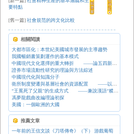
[新一篇]
社會精神生產的基本涵義和主
要特點
[舊一篇]
社會規范的跨文化比較
相關閱讀
大都市區化：本世紀美國城市發展的主導趨勢
我國暢銷書策劃運作的基本模式
中國現代文化選擇的重大轉折 ——論五四新文化運動的文化特色
證券市場流動性研究的理論與方法綜述
中國現代化與知識分子
衛所制度變遷與基層社會的資源配置 ——以明清蔚州為中心的考察
“王冕死了父親”的生成方式 ——兼說漢語“糅合”造句
馮夢龍戲曲改編理論初探
美國：一個歐洲的大國
推薦文章
一年前的王信文談《刀塔傳奇》（下） 游戲葡萄