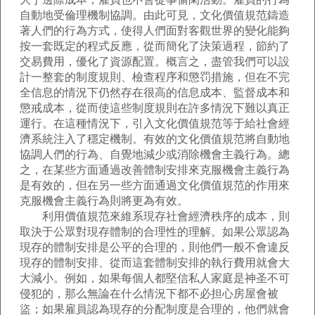
自動地受倫理機制協調。由此可見，文化價值規范鑄造
著人們的行為方式，使得人們面對客觀世界的變化能夠
按一套既定的程式反應，從而簡化了決策過程，節約了
交易費用，優化了資源配置。概言之，盡管我們可以設
計一整套的制度規則、檢查程序和懲罚措施，但在不完
全信息的情況下仍然存在很高的信息成本、監督成本和
懲戒成本，從而使這些制度規則在許多情況下難以真正
運行。在這種情況下，引入文化價值規范等于給社會經
濟系統注入了穩定機制。有效的文化價值規范將自動地
協調人們的行為、自覺地減少或消除機會主義行為。總
之，在某些方面通過改善體制安排來克服機會主義行為
是有效的，但在另一些方面通過文化價值規范的作用來
克服機會主義行為則將更為有效。
利用價值規范來維系現存社會經濟秩序的成本，則
取決于公眾對現存體制的合理性的理解。如果公眾認為
現存的體制安排是公平的合理的，則他們一般不會違反
現存的體制安排、從而這套體制安排的執行費用就會大
大減小。例如，如果每個人都堅信私人家庭是神圣不可
侵犯的，那么無論在什么情況下都不必担心房屋會被
盜；如果雇員認為現存的分配制度是合理的，他們就會