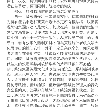
費用（稅收）提供同樣的服務，公眾就可能轉而支持其
潛在競爭者，從而限制了統治者的權力。
那么，經濟政治體制是怎樣選定的呢？
第一，國家將作出一套體制安排。這套體制安排首
先將在產品市場和要素市場上界定所有權結構，以便實
現統治集團的收入最大化，其次在第一個目的的框架中
降低交易費用，以便增加產出，增進公眾利益。但是，
這兩個目的并不一定是一致的。為實現第二個目的，將
導出一套有效率的體制安排；但為實現統治者收入最大
化而導出的體制安排，并不一定是高效率的。如果這兩
者之間存在長期沖突，社會就不能實現持續的經濟增
長。同時，國家將按照政體指定統治集團的代理人。因
代理人的效用函數與統治集團的效用函數并不必然一
致，統治集團為最大化其收益必須設立一系列機制以激
勵、約束代理人的行為。盡管統治集團盡力去監督代理
人，并在歷史上相繼采用了聯邦制、集權官僚制、執行
官制等政體，但無論哪一種政體都難以使代理人的行為
完全受約束，結果部分地降低了統治集團的收益。第
二，統治集團將界定和實施一套體制安排，來確保從不
同集團那里獲取最大收益。各種經濟活動的不同度量成
本，將決定其產權結構或體制安排的差異。第三，統治