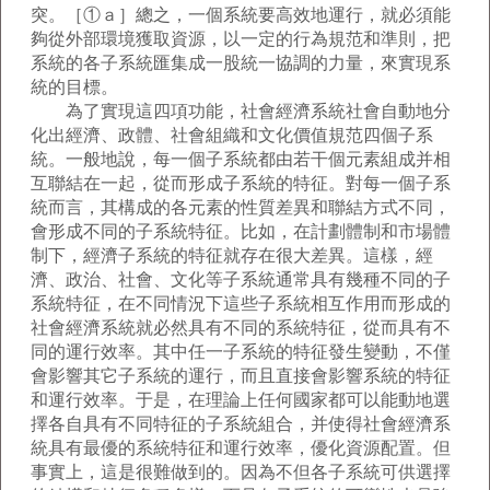
突。［①ａ］總之，一個系統要高效地運行，就必須能
夠從外部環境獲取資源，以一定的行為規范和準則，把
系統的各子系統匯集成一股統一協調的力量，來實現系
統的目標。
為了實現這四項功能，社會經濟系統社會自動地分
化出經濟、政體、社會組織和文化價值規范四個子系
統。一般地說，每一個子系統都由若干個元素組成并相
互聯結在一起，從而形成子系統的特征。對每一個子系
統而言，其構成的各元素的性質差異和聯結方式不同，
會形成不同的子系統特征。比如，在計劃體制和市場體
制下，經濟子系統的特征就存在很大差異。這樣，經
濟、政治、社會、文化等子系統通常具有幾種不同的子
系統特征，在不同情況下這些子系統相互作用而形成的
社會經濟系統就必然具有不同的系統特征，從而具有不
同的運行效率。其中任一子系統的特征發生變動，不僅
會影響其它子系統的運行，而且直接會影響系統的特征
和運行效率。于是，在理論上任何國家都可以能動地選
擇各自具有不同特征的子系統組合，并使得社會經濟系
統具有最優的系統特征和運行效率，優化資源配置。但
事實上，這是很難做到的。因為不但各子系統可供選擇