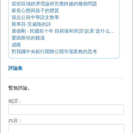
當前區域經濟理論研究應跨越的幾個問題
家長心態與孩子的體質
張志公與中學語文教學
斯蒂芬·茨威格的詩
唐德剛 - 民國前十年 段祺瑞和所謂‘皖系’是什么回事？
愛因斯坦的雞湯
成蔭
對我國中央銀行開辦公開市場業務的思考
評論集
暫無評論。
稱謂：
内容：