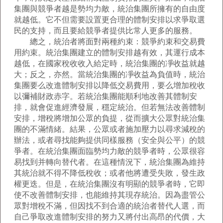
集團與競爭者越是勢均力敵，統治集團所擁有的自由度
就越低。它不但需要設置更合理的體制安排以求爭取選
民的支持，而且要給競爭者提供比常人更多的服務。
總之，統治者將面對兩種約束：競爭約束和交易費
用約束。統治集團建立的體制安排越有效，其運行成本
越低，在國家稅收收入給定時，統治集團的凈收益就越
大；反之，亦然。當統治集團的凈收益為負值時，統治
集團要么改進體制安排以降低交易費用，要么增加稅收
以彌補財政赤字。若統治集團能順利地改善其體制安
排，就會促進經濟發展，穩定統治。但若無法改善體制
安排，增稅將增加公眾的負提，從而擴大公眾對統治集
團的不滿情緒。結果，公眾或者施加壓力以尋求減稅的
辦法，或者尋找能夠提供同樣服務（安全與公平）的競
爭者。在統治集團面臨勢均力敵的競爭者時，公眾很容
易找到并轉向替代者。在這種情況下，統治集團為維持
其統治就不得不降低稅收；或者他將遭受失敗，發生政
權更迭。但是，在統治集團沒有明顯的競爭者時，它即
使不改善體制安排，也能維持其現存統治。因為盡管公
眾對增稅不滿，但因找不到合適的統治者替代人選，而
自己爭取改進體制安排的努力又將付出高昂的代價，大