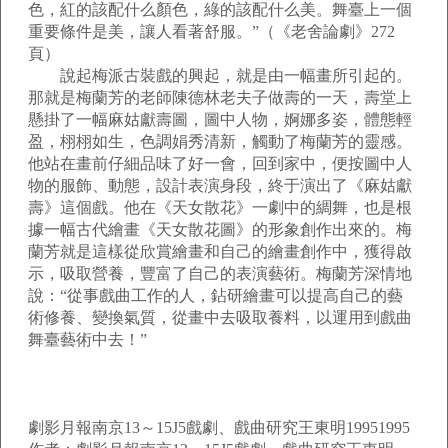
色，紅的該配什么顏色，綠的該配什么美。舞臺上一個
重要條件是美，讓人看著舒服。”（《老舍論劇》272
頁）
說起梅派古裝戲的興起，就是由一幅畫所引起的。
那就是梅蘭芳的老師陳德林老夫子做壽的一天，壽堂上
懸掛了一幅麻姑獻壽圖，圖中人物，婀娜多姿，體態輕
盈，栩栩如生，色調娟秀清新，觸動了梅蘭芳的靈感。
他站在畫前仔細品味了好一會，回到家中，便按圖中人
物的服飾、動態，設計表演身段，終于演出了《麻姑獻
壽》這個戲。他在《天女散花》一劇中的綢舞，也是根
據一幅古代繪畫《天女散花圖》的形象創作出來的。梅
蘭芳就是這樣從欣賞繪畫和自己的繪畫創作中，獲得啟
示，吸取營養，豐富了自己的表演藝術。梅蘭芳深情地
說：“從事戲曲工作的人，鉆研繪畫可以提高自己的藝
術修養、變換氣質，從畫中去吸取養料，以運用到戲曲
舞臺藝術中去！”
劇影月報南京13～15J5戲劇、戲曲研究王東明19951995