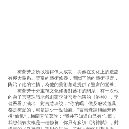
梅蘭芳之所以獲得偉大成功，與他在文化上的造詣
有極大關系。豐富的藝術修養，開闊了他的藝術視野，
陶冶了他的性情，為他的藝術創造提供了豐富的營養。
梅蘭芳十分重視文化修養對藝術的關系，有一次他
的弟子言慧珠請老戲劇家李健吾看他演的《洛神》，李
健吾看了演出，對言慧珠說：“你的唱、做及服裝道具
都是梅派的，就是缺少一點仙氣。”言慧珠請梅蘭芳傳
授“仙氣”，梅蘭芳笑著說：“我并不知道自己有‘仙氣’。
我想仙氣大概是一種修養，你只有多讀《洛神賦》，對
繪畫的《洛神圖》等用心鉆研，了解人物的思想意境，