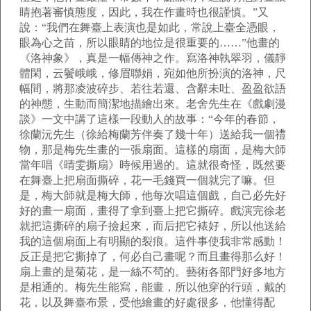
睛抱著審慎態度，因此，我在作畫時也很謹慎。”又
說：“我們在舞臺上表演也是如此，常說上臺全憑眼，
眼為心之苗，所以眼睛的地位是很重要的……”他畫的
《洛神象》，真是一幅傳神之作。寫洛神執翠羽，儀靜
體閑，云鬢峨峨，修眉聯娟，宛如他所扮演的洛神，尺
幅間，將那凌波碎步、若往若還、含辭未吐、盈盈欲語
的神態，生動而簡潔地描繪出來。老舍先生在《戲劇漫
談》一文中講了這樣一段動人的故事：“今年的春節，
徐蘭沅先生（徐給梅蘭芳伴奏了幾十年）送給我一個禮
物，那是梅先生畫的一張扇面。這樣的扇面，是梅大師
當年唱《晴雯撕扇》時候用過的。這就很奇怪，既然要
在舞臺上把扇面撕碎，花一毛錢買一個就完了嘛。但
是，梅大師就是梅大師，他每次唱這個戲，自己必先好
好的畫一扇面，畫得了拿到臺上把它撕碎。戲演完徐老
就把這撕碎的扇子撿起來，而后把它裱好，所以他送給
我的這個扇面上有明顯的裂痕。這件事使我非常感動！
反正是把它撕掉了，何必自己畫呢？而且畫得那么好！
扇上畫的是菊花，是一絲不茍的。藝術各部門好多地方
是相通的。梅先生能寫，能畫，所以他穿的行頭，戴的
花，以及舞臺布景，受他繪畫的好處很多，他懂得配