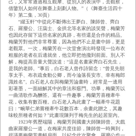
己，又常常通過相互觀摩、從別人的表演中，去觀察，
借鑒別人如何在舞臺上刻劃人物。”（《舞臺生活四十
年》第二集，30頁）
“綴玉軒”中從此不斷傳出王夢白、陳師曾、齊白
石、羅癭公、汪藹士、金拱北等名家的談笑聲，梅蘭芳
也因此存留下這些名家的真跡，有些還是合作的精品。
梅蘭芳對他們非常尊重，因為他們不止是畫中師，更是
老觀眾。一次，梅蘭芳在一次堂會演出時發現一位布衣
粗服的老者在后邊就坐，他立即把他攙到前面。別人不
解，梅提高音量大聲說道：“這是名畫家齊白石先生，
是我的老師。”事后，白石老人曾作詩留念：“曾見先朝
享太手、布衣疏食動公卿，而今淪落長安市、幸有梅郎
識姓名”。白石老人在與梅蘭芳論畫時，經常是一邊用
彩著墨，一面細解其中的章法和竅門。功畢，梅蘭芳以
一曲清歌作為酬答。還有一件趣事，梅蘭芳喜種牽牛
花，收集有數百種。白石老人為此畫了一幅牽牛花題
曰：“畹華仁弟嘗種牽牛花數百本，余畫此贈之，其趣
味較所種者何如？”此畫現陳列于梅先生的起居室內。
1923年舊歷端陽，梅蘭芳與國畫大師陳師曾、大戲
曲家羅癭公一道，在梅家共度佳節，陳師曾一時興到，
提議要梅蘭芳畫幅扇面，以紀念此次聚會，羅癭公也一