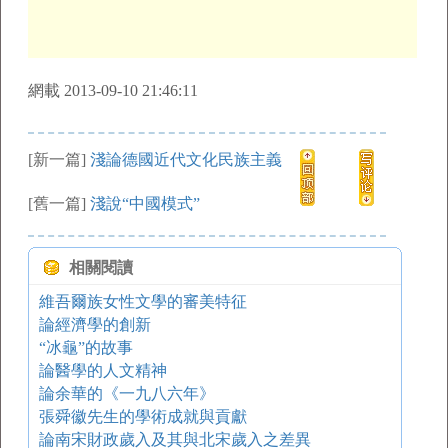
網載 2013-09-10 21:46:11
[新一篇]
淺論德國近代文化民族主義
[舊一篇]
淺說“中國模式”
相關閱讀
維吾爾族女性文學的審美特征
論經濟學的創新
“冰龜”的故事
論醫學的人文精神
論余華的《一九八六年》
張舜徽先生的學術成就與貢獻
論南宋財政歲入及其與北宋歲入之差異