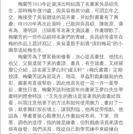
梅蘭芳1913年赴滬演出時結識了名畫家吳昌碩先
生，當時梅年僅19歲，與吳翁相差50歲，可謂忘年之
交。梅接受了吳翁贈送的花卉畫，并始對書畫有了興
趣。待1920年再次赴滬時，已能與吳昌碩、陳散原、康
有為、潘明訓、汪鷗客等名家文酒談趣，作畫聯歡了。
梅蘭芳的一些作品頗得名家們的青睞。吳昌碩等還常在
梅的作品上題詩寫記，吳翁還親手刻過“清到梅花”的小
圖章送給梅先生。
梅蘭芳為了豐富藝術修養，決心提高畫技。他找出
祖父、父親遺留下來的畫譜、畫具，有空就畫。又經羅
癭公介紹，請名家王夢白到“綴玉軒”（梅氏書齋）定期
授課。梅蘭芳認為習花卉、翎花、草蟲對戲劇服裝的色
彩、圖案有直接幫助，因此他首先從一花一卉一葉學
起，畫技日進。梅蘭芳談到他當年向畫家王夢白先生學
畫時的體會時說：“王先生的教法是當著我的面畫給我
看，叫我注意他筆下的方法和如何使用腕力，畫好了一
張，就拿圖釘按在墻上，讓我對臨，他再從旁指點。他
認為：學畫要留心觀摩別人作畫如何布局、下筆、用
墨、調色的道理，指的雖是繪畫，但對戲曲演員來講也
很有啟發。我們演員，既從自己勤學苦練中來鍛煉自