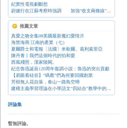
紀實性電視劇斷想
尉健行在江蘇考察時強調 加強“收支兩條線”管理工作
推薦文章
真愛之吻全集08美國最新魔幻愛情片
海禁海商 江南的產業（七）
夏爾爵士和電報〔法國〕米歇爾。葛利索里亞
陳丹青丨我們這個時代的怕和愛
西風殘照，漢家陵闕。
紀念魯迅誕辰120周年復調小說：魯迅的突出貢獻
【易眼看硅谷】“碼農”們為何要回國創業
芳樹無人花自落，春山一路鳥空啼
建構主義學習理論在小學語文“四結合”教學中的應用
評論集
暫無評論。