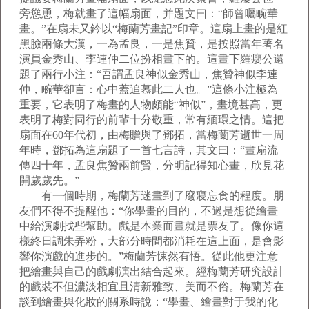
旁慫恿，梅就畫了這幅扇面，并題文曰：“師曾囑畹華
畫。”在扇未又鈐以“梅蘭芳畫記”印章。這扇上畫的是紅
黑臉兩條大漢，一為孟良，一是焦贊，是按照當年著名
演員金秀山、李連仲二位扮相畫下的。這畫下羅癭公還
題了兩行小注：“吾謂孟良神似金秀山，焦贊神似李連
仲，畹華卻言：心中蓋追慕此二人也。”這條小注極為
重要，它表明了梅畫的人物頗能“神似”，畫境甚高，更
表明了梅對同行的前輩十分敬重，常有緬環之情。這把
扇面在60年代初，由梅贈與了鄧拓，當梅蘭芳逝世一周
年時，鄧拓為這扇題了一首七言詩，其文曰：“畫扇流
傳四十年，孟良焦贊兩前賢，分明記得知心畫，欣見花
開歲歲先。”
有一個時期，梅蘭芳迷畫到了廢寢忘食的程度。朋
友們不得不提醒他：“你學畫的目的，不過是想從繪畫
中給演劇找些幫助。戲是本業而畫就是票友了。像你這
樣終日調朱弄粉，大部分時間都消耗在這上面，是會影
響你演戲的進步的。”梅蘭芳悚然有悟。從此他更注意
把繪畫與自己的戲劇演出結合起來。經梅蘭芳研究設計
的戲裝不但濃淡相宜且清新雅致、美而不俗。梅蘭芳在
談到繪畫與化妝的關系時說：“學畫、繪畫對于我的化