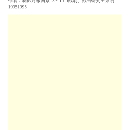
作者：劇影月報南京13～15J5戲劇、戲曲研究王東明
19951995