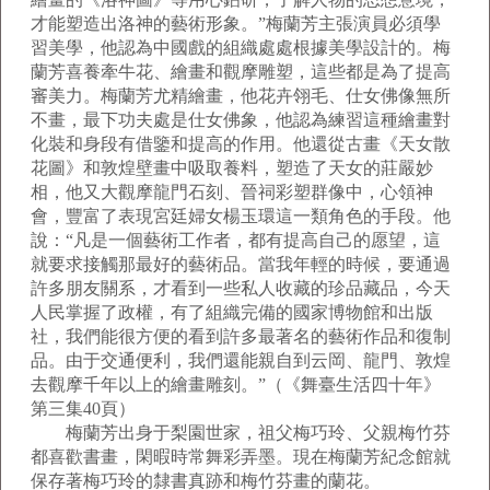
才能塑造出洛神的藝術形象。”梅蘭芳主張演員必須學
習美學，他認為中國戲的組織處處根據美學設計的。梅
蘭芳喜養牽牛花、繪畫和觀摩雕塑，這些都是為了提高
審美力。梅蘭芳尤精繪畫，他花卉翎毛、仕女佛像無所
不畫，最下功夫處是仕女佛象，他認為練習這種繪畫對
化裝和身段有借鑒和提高的作用。他還從古畫《天女散
花圖》和敦煌壁畫中吸取養料，塑造了天女的莊嚴妙
相，他又大觀摩龍門石刻、晉祠彩塑群像中，心領神
會，豐富了表現宮廷婦女楊玉環這一類角色的手段。他
說：“凡是一個藝術工作者，都有提高自己的愿望，這
就要求接觸那最好的藝術品。當我年輕的時候，要通過
許多朋友關系，才看到一些私人收藏的珍品藏品，今天
人民掌握了政權，有了組織完備的國家博物館和出版
社，我們能很方便的看到許多最著名的藝術作品和復制
品。由于交通便利，我們還能親自到云岡、龍門、敦煌
去觀摩千年以上的繪畫雕刻。”（《舞臺生活四十年》
第三集40頁）
梅蘭芳出身于梨園世家，祖父梅巧玲、父親梅竹芬
都喜歡書畫，閑暇時常舞彩弄墨。現在梅蘭芳紀念館就
保存著梅巧玲的隸書真跡和梅竹芬畫的蘭花。