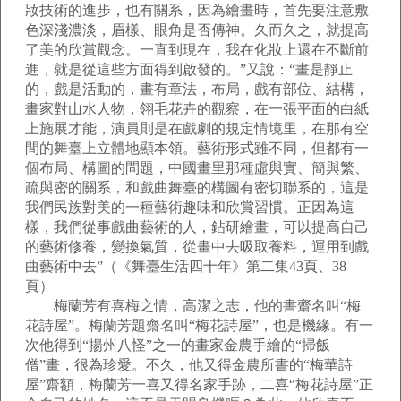
妝技術的進步，也有關系，因為繪畫時，首先要注意敷
色深淺濃淡，眉樣、眼角是否傳神。久而久之，就提高
了美的欣賞觀念。一直到現在，我在化妝上還在不斷前
進，就是從這些方面得到啟發的。”又說：“畫是靜止
的，戲是活動的，畫有章法，布局，戲有部位、結構，
畫家對山水人物，翎毛花卉的觀察，在一張平面的白紙
上施展才能，演員則是在戲劇的規定情境里，在那有空
間的舞臺上立體地顯本領。藝術形式雖不同，但都有一
個布局、構圖的問題，中國畫里那種虛與實、簡與繁、
疏與密的關系，和戲曲舞臺的構圖有密切聯系的，這是
我們民族對美的一種藝術趣味和欣賞習慣。正因為這
樣，我們從事戲曲藝術的人，鉆研繪畫，可以提高自己
的藝術修養，變換氣質，從畫中去吸取養料，運用到戲
曲藝術中去”（《舞臺生活四十年》第二集43頁、38
頁）
梅蘭芳有喜梅之情，高潔之志，他的書齋名叫“梅
花詩屋”。梅蘭芳題齋名叫“梅花詩屋”，也是機緣。有一
次他得到“揚州八怪”之一的畫家金農手繪的“掃飯
僧”畫，很為珍愛。不久，他又得金農所書的“梅華詩
屋”齋額，梅蘭芳一喜又得名家手跡，二喜“梅花詩屋”正