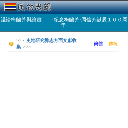
淺論梅蘭芳與繪畫 ·紀念梅蘭芳·周信芳誕辰１００周
年·
>>>
史地研究雜志方面文獻收
簡體
傳統
集
>>>