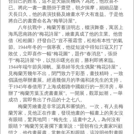
合自己的姓名，這不是天賜良機嗎？為此，他欣喜不
已。將此一書一畫懸掛于齋壁，朝夕揣摩，細細品鑒，
天長日久，他的表演技藝及繪畫水平大有進益。于是他
將自己的書齋命名為“梅華詩屋”。
八年抗戰中，梅蘭芳蓄須明志，輟演舞臺，寓居上
海馬思南路的“梅花詩屋”，繪畫真成了他的主業。他曾
借《松柏圖》抒發自己“豈不罹霜雪，松柏有本性”的氣
節。1944年冬的一個寒夜，他從短波中得知日寇又打了
敗仗，立即喜作一幅“梅花圖”，題作“春消息”，張掛
于“梅花詩屋”中，以預示曙光在前，勝利即將來臨。
1944年端午節吳湖帆、葉恭綽等先生偶聚“梅花詩屋”，
見梅蘭芳幾年不出，閉門致力于彩墨，畫技精時，一致
倡議他舉辦畫展。經過幾個月的準備和諸先生的支持，
于1945年春借用了上海成都路中國銀行的一所洋房，舉
辦了“梅蘭芳葉玉虎書畫展”。一開展，觀眾如潮，一舉
成功，當即售出了作品的十之七八。
梅蘭芳繪畫是非常認真和審慎的。一次，有人去梅
蘭芳家，見他正在作畫，發現他畫的一幅畫上的美女沒
有眼睛，驚異地問：“梅先生，這畫中之人，為何沒有
眼睛？”梅蘭芳笑著擱下畫筆說：“晉朝有位大畫家叫顧
愷之，他作畫嚴肅，常數年不點眼睛，這說明他對畫眼