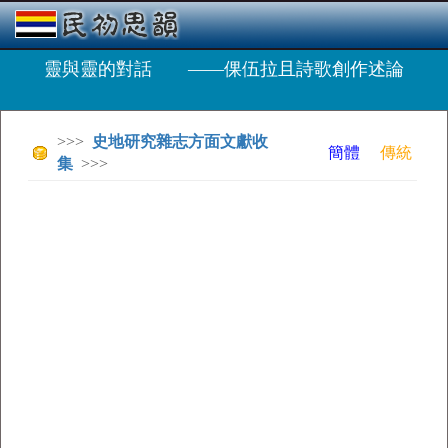
靈與靈的對話 ——倮伍拉且詩歌創作述論
>>>
史地研究雜志方面文獻收
簡體
傳統
集
>>>