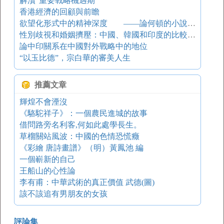
解瀆“重要戰略機遇期”
香港經濟的回顧與前瞻
欲望化形式中的精神深度 ——論何頓的小說創作
性別歧視和婚姻擠壓：中國、韓國和印度的比較研究
論中印關系在中國對外戰略中的地位
“以玉比德”，宗白華的審美人生
推薦文章
輝煌不會湮沒
《駱駝祥子》：一個農民進城的故事
借問路旁名利客,何如此處學長生。
草榴關站風波：中國的色情恐慌癥
《彩繪 唐詩畫譜》（明）黃鳳池 編
一個嶄新的自己
王船山的心性論
李有甫：中華武術的真正價值 武德(圖)
該不該追有男朋友的女孩
評論集