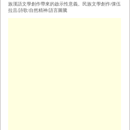
族漢語文學創作帶來的啟示性意義。民族文學創作/倮伍
拉且/詩歌/自然精神/語言圖騰