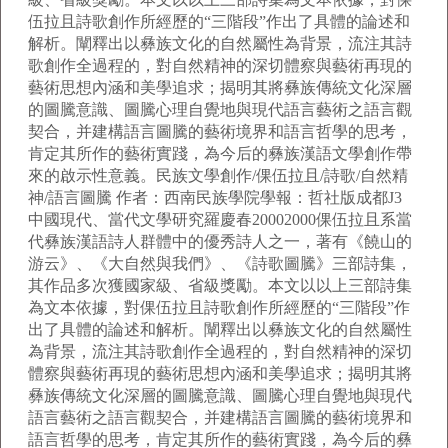
伍拉且詩歌創作所經歷的“三階段”作出了具體的論述和
解析。闡釋出以彝族文化的自然屬性為背景，流注其詩
歌創作全過程的，對自然精神的深切體察與藝術再現的
藝術思想內涵和美學追求；揭明其將彝族傳統文化深層
的圖騰意識、圖騰心理自覺地與現代語言藝術之語言觀
契合，并建構語言圖騰的藝術境界和語言哲學的思考，
肯定其所作的藝術實踐，為今后的彝族漢語文學創作帶
來的啟示性意義。民族文學創作/倮伍拉且/詩歌/自然精
神/語言圖騰 作者：西南民族學院學報：哲社版成都J3
中國現代、當代文學研究羅慶春20002000倮伍拉且系當
代彝族漢語詩人群體中的優秀詩人之一，著有《饒山的
游云》、《大自然與我們》、《詩歌圖騰》三部詩集，
其作品多次獲國家級、省級獎勵。本文以以上三部詩集
為文本依據，對倮伍拉且詩歌創作所經歷的“三階段”作
出了具體的論述和解析。闡釋出以彝族文化的自然屬性
為背景，流注其詩歌創作全過程的，對自然精神的深切
體察與藝術再現的藝術思想內涵和美學追求；揭明其將
彝族傳統文化深層的圖騰意識、圖騰心理自覺地與現代
語言藝術之語言觀契合，并建構語言圖騰的藝術境界和
語言哲學的思考，肯定其所作的藝術實踐，為今后的彝