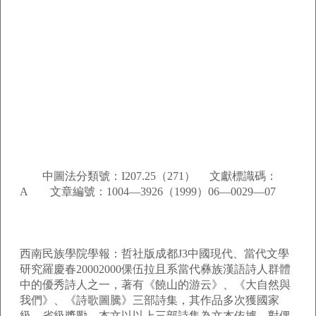
中圖法分類號：I207.25（271） 文獻標識碼：
A 文章編號：1004—3926（1999）06—0029—07
西南民族學院學報：哲社版成都J3中國現代、當代文學
研究羅慶春20002000倮伍拉且系當代彝族漢語詩人群體
中的優秀詩人之一，著有《饒山的游云》、《大自然與
我們》、《詩歌圖騰》三部詩集，其作品多次獲國家
級、省級獎勵。本文以以上三部詩集為文本依據，對倮