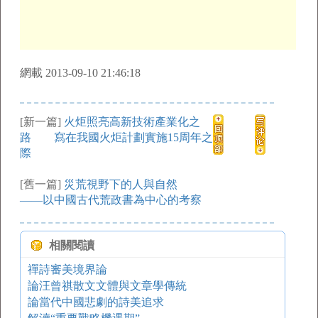
網載 2013-09-10 21:46:18
[新一篇]
火炬照亮高新技術產業化之
路 寫在我國火炬計劃實施15周年之
際
[舊一篇]
災荒視野下的人與自然
——以中國古代荒政書為中心的考察
相關閱讀
禪詩審美境界論
論汪曾祺散文文體與文章學傳統
論當代中國悲劇的詩美追求