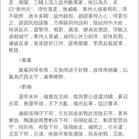
是，南陽、三輔人流入益州數萬家，收以為兵，名
曰“東州兵”。璋性寬柔，無威略，東州人侵暴舊民，璋
不能禁，政令多闕，益州頗怨。趙韙素得人心，璋委任
之。韙因民怨謀叛，乃厚賂荊州請和，陰結州中大姓，
與俱起兵，還擊璋。蜀郡、廣漢、犍為皆應韙。璋馳入
成都城守，東州人畏威，咸同心并力助璋，皆殊死戰，
遂破反者，進攻韙於江州。韙將龐樂、李異反殺韙軍，
斬韙。
○龐羲
龐羲與璋有舊，又免璋諸子於難，故璋厚德羲，以
羲為巴西太守，遂專權勢。
○劉備
靈帝末年，備嘗在京師，復與曹公俱還沛國，募召
合眾。會靈帝崩，天下大亂，備亦起軍，從討董卓。
備留張飛守下邳，引兵與袁術戰於淮陰石亭，更有
勝負。陶謙故將曹豹在下邳，張飛欲殺之。豹眾堅營自
守，招呂布。布取下邳，張飛敗走。備間之，引兵還，
北至下邳，兵潰。收散卒東取廣陵，與袁術戰，又敗。