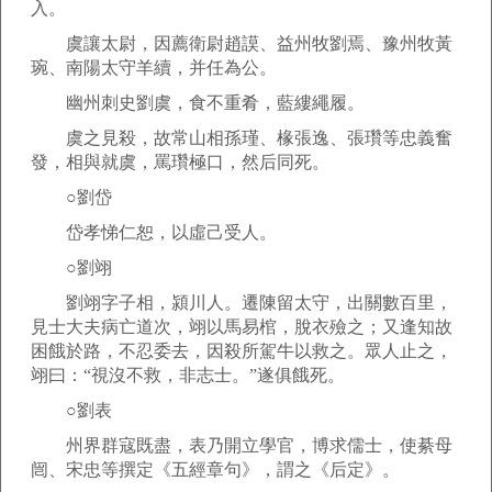
入。
虞讓太尉，因薦衛尉趙謨、益州牧劉焉、豫州牧黃
琬、南陽太守羊續，并任為公。
幽州刺史劉虞，食不重肴，藍縷繩履。
虞之見殺，故常山相孫瑾、椽張逸、張瓚等忠義奮
發，相與就虞，罵瓚極口，然后同死。
○劉岱
岱孝悌仁恕，以虛己受人。
○劉翊
劉翊字子相，潁川人。遷陳留太守，出關數百里，
見士大夫病亡道次，翊以馬易棺，脫衣殮之；又逢知故
困餓於路，不忍委去，因殺所駕牛以救之。眾人止之，
翊曰：“視沒不救，非志士。”遂俱餓死。
○劉表
州界群寇既盡，表乃開立學官，博求儒士，使綦母
闿、宋忠等撰定《五經章句》，謂之《后定》。