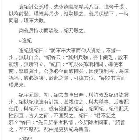
袁紹討公孫瓚，先令麹義領精兵八百、強弩千張，
以為前登。瓚輕其兵少，縱騎騰之。義兵伏楯下，一時
同發，瓚軍大敗。
麹義后恃功而驕恣，紹乃殺之。
○逢紀
逢紀說紹曰：“將軍舉大事而仰人資給，不據一
州，無以自全。”紹答云：“冀州兵強，吾十饑乏，設不
能辨，無所容立。”紀曰：“可與公孫瓚相聞，導使來
南，擊取冀州。公孫必至而馥懼矣，因使說利害，為陳
禍福，馥必遜讓，於此之際，可據其位。”紹從其言而
瓚果來。
紀字元圖。初，紹去董卓出奔，與許攸及紀俱詣冀
州，紹以紀聰達有計策，甚親信之，與共舉事。后審配
任用，與紀不睦。或有讒配於紹者，紹問紀，紀稱配天
性烈直，古人之節，不宜疑之。紹曰：“君不惡之
邪？”答曰：“先日所爭者私情，今所陳者國事。”紹善
之，卒不廢配。配由是更與紀為親善。
○審配