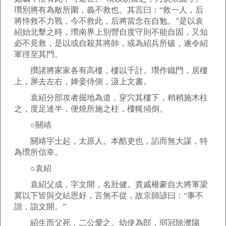
瓚別將有為敵所圍，義不救也。其言曰：“救一人，后
將恃救不力戰，今不救此，后將當念在自勉。”是以袁
紹始北擊之時，瓚南界上別營自度守則不能自固，又知
必不見救，是以或自殺其將帥，或為紹兵所破，遂令紹
軍徑至其門。
攢諸將家家各有高樓，樓以千計。瓚作鐵門，居樓
上，屏去左右，婢妾侍側，汲上文書。
袁紹分部攻者掘地為道，穿穴其樓下，稍稍施木柱
之，度足達半，便燒所施之柱，樓輒傾倒。
○關靖
關靖字士起，太原人。本酷吏也，諂而無大謀，特
為瓚所信幸。
○袁紹
袁紹父成，字文開，名壯健。貴戚權豪自大將軍梁
冀以下皆與交結恩好，言無不從，故京師諺曰：“事不
諧，詣文開。”
紹生而父死，二公愛之。幼使為郎，弱冠除濮陽