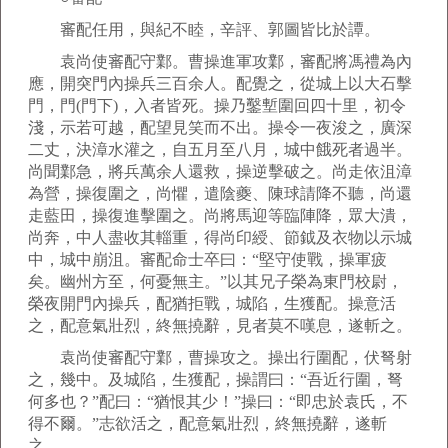
審配任用，與紀不睦，辛評、郭圖皆比於譚。
袁尚使審配守鄴。曹操進軍攻鄴，審配將馮禮為內
應，開突門內操兵三百余人。配覺之，從城上以大石擊
門，門(門下)，入者皆死。操乃鑿塹圍回四十里，初令
淺，示若可越，配望見笑而不出。操令一夜浚之，廣深
二丈，決漳水灌之，自五月至八月，城中餓死者過半。
尚聞鄴急，將兵萬余人還救，操逆擊破之。尚走依沮漳
為營，操復圍之，尚懼，遣陰夔、陳球請降不聽，尚還
走藍田，操復進擊圍之。尚將馬迎等臨陣降，眾大潰，
尚奔，中人盡收其輜重，得尚印綬、節鉞及衣物以示城
中，城中崩沮。審配命士卒曰：“堅守使戰，操軍疲
矣。幽州方至，何憂無主。”以其兄子榮為東門校尉，
榮夜開門內操兵，配猶拒戰，城陷，生獲配。操意活
之，配意氣壯烈，終無撓辭，見者莫不嘆息，遂斬之。
袁尚使審配守鄴，曹操攻之。操出行圍配，伏弩射
之，幾中。及城陷，生獲配，操謂曰：“吾近行圍，弩
何多也？”配曰：“猶恨其少！”操曰：“即忠於袁氏，不
得不爾。”志欲活之，配意氣壯烈，終無撓辭，遂斬
之。