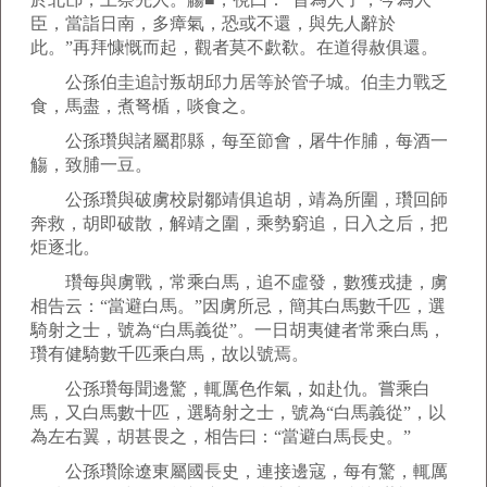
臣，當詣日南，多瘴氣，恐或不還，與先人辭於
此。”再拜慷慨而起，觀者莫不歔欷。在道得赦俱還。
公孫伯圭追討叛胡邱力居等於管子城。伯圭力戰乏
食，馬盡，煮弩楯，啖食之。
公孫瓚與諸屬郡縣，每至節會，屠牛作脯，每酒一
觴，致脯一豆。
公孫瓚與破虜校尉鄒靖俱追胡，靖為所圍，瓚回師
奔救，胡即破散，解靖之圍，乘勢窮追，日入之后，把
炬逐北。
瓚每與虜戰，常乘白馬，追不虛發，數獲戎捷，虜
相告云：“當避白馬。”因虜所忌，簡其白馬數千匹，選
騎射之士，號為“白馬義從”。一日胡夷健者常乘白馬，
瓚有健騎數千匹乘白馬，故以號焉。
公孫瓚每聞邊驚，輒厲色作氣，如赴仇。嘗乘白
馬，又白馬數十匹，選騎射之士，號為“白馬義從”，以
為左右翼，胡甚畏之，相告曰：“當避白馬長史。”
公孫瓚除遼東屬國長史，連接邊寇，每有驚，輒厲