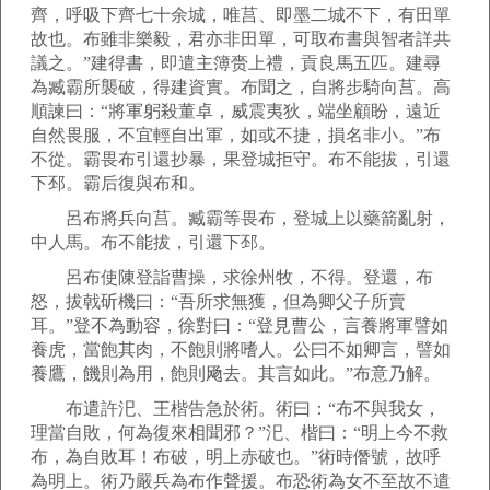
齊，呼吸下齊七十余城，唯莒、即墨二城不下，有田單
故也。布雖非樂毅，君亦非田單，可取布書與智者詳共
議之。”建得書，即遣主簿赍上禮，貢良馬五匹。建尋
為臧霸所襲破，得建資實。布聞之，自將步騎向莒。高
順諫曰：“將軍躬殺董卓，威震夷狄，端坐顧盼，遠近
自然畏服，不宜輕自出軍，如或不捷，損名非小。”布
不從。霸畏布引還抄暴，果登城拒守。布不能拔，引還
下邳。霸后復與布和。
呂布將兵向莒。臧霸等畏布，登城上以藥箭亂射，
中人馬。布不能拔，引還下邳。
呂布使陳登詣曹操，求徐州牧，不得。登還，布
怒，拔戟斫機曰：“吾所求無獲，但為卿父子所賣
耳。”登不為動容，徐對曰：“登見曹公，言養將軍譬如
養虎，當飽其肉，不飽則將嗜人。公曰不如卿言，譬如
養鷹，饑則為用，飽則飏去。其言如此。”布意乃解。
布遣許汜、王楷告急於術。術曰：“布不與我女，
理當自敗，何為復來相聞邪？”汜、楷曰：“明上今不救
布，為自敗耳！布破，明上赤破也。”術時僭號，故呼
為明上。術乃嚴兵為布作聲援。布恐術為女不至故不遣