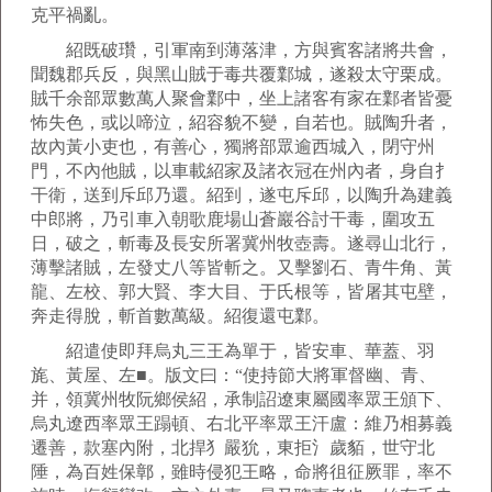
克平禍亂。
紹既破瓚，引軍南到薄落津，方與賓客諸將共會，
聞魏郡兵反，與黑山賊于毒共覆鄴城，遂殺太守栗成。
賊千余部眾數萬人聚會鄴中，坐上諸客有家在鄴者皆憂
怖失色，或以啼泣，紹容貌不變，自若也。賊陶升者，
故內黃小吏也，有善心，獨將部眾逾西城入，閉守州
門，不內他賊，以車載紹家及諸衣冠在州內者，身自扌
干衛，送到斥邱乃還。紹到，遂屯斥邱，以陶升為建義
中郎將，乃引車入朝歌鹿場山蒼巖谷討干毒，圍攻五
日，破之，斬毒及長安所署冀州牧壺壽。遂尋山北行，
薄擊諸賊，左發丈八等皆斬之。又擊劉石、青牛角、黃
龍、左校、郭大賢、李大目、于氏根等，皆屠其屯壁，
奔走得脫，斬首數萬級。紹復還屯鄴。
紹遣使即拜烏丸三王為單于，皆安車、華蓋、羽
旄、黃屋、左■。版文曰：“使持節大將軍督幽、青、
并，領冀州牧阮鄉侯紹，承制詔遼東屬國率眾王頒下、
烏丸遼西率眾王蹋頓、右北平率眾王汗盧：維乃相募義
遷善，款塞內附，北捍犭嚴狁，東拒氵歲貊，世守北
陲，為百姓保鄣，雖時侵犯王略，命將徂征厥罪，率不