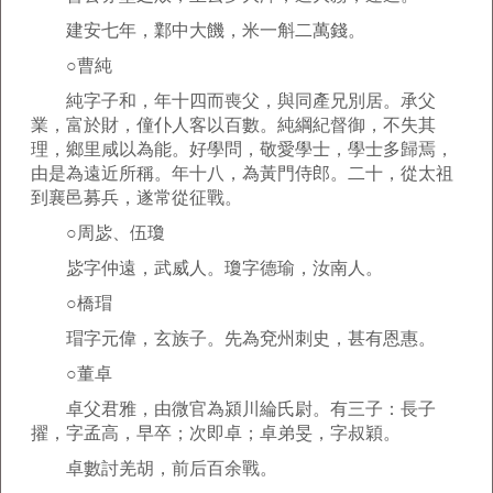
建安七年，鄴中大饑，米一斛二萬錢。
○曹純
純字子和，年十四而喪父，與同產兄別居。承父
業，富於財，僮仆人客以百數。純綱紀督御，不失其
理，鄉里咸以為能。好學問，敬愛學士，學士多歸焉，
由是為遠近所稱。年十八，為黃門侍郎。二十，從太祖
到襄邑募兵，遂常從征戰。
○周毖、伍瓊
毖字仲遠，武威人。瓊字德瑜，汝南人。
○橋瑁
瑁字元偉，玄族子。先為兗州刺史，甚有恩惠。
○董卓
卓父君雅，由微官為潁川綸氏尉。有三子：長子
擢，字孟高，早卒；次即卓；卓弟旻，字叔穎。
卓數討羌胡，前后百余戰。