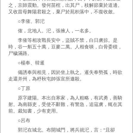
之，京師震動。發何苗棺，出其尸，枝解節棄於道邊。
又收苗母舞陽君殺之，棄尸於苑枳落中，不復收斂。
○李傕、郭汜
傕，北地人。汜，張掖人，一名多。
李傕等相攻戰長安中，盜賊不禁，白日虜掠。是
時，谷一斛五十萬，豆麥二萬。人相食啖，白骨委積，
尸穢滿路。
○楊奉、韓暹
備誘奉與相見，因於坐上執之。暹失奉勢孤，時欲
走還并州，為杼秋屯帥張宣所邀殺。
○丁原
原字建陽。本出自寒家，為人粗略，有武勇，善騎
射。為南縣吏，受使不辭難，有警急，追寇虜，輒在其
前。裁知書，少有吏用。
○呂布
郭汜在城北。布開城門，將兵就汜，言：“且卻