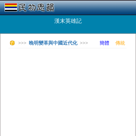
漢末英雄記
>>>
晚明變革與中國近代化
>>>
簡體
傳統