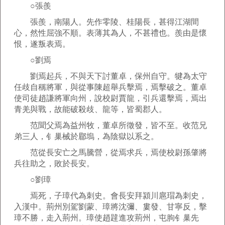
○張羨
張羨，南陽人。先作零陵、桂陽長，甚得江湖間
心，然性屈強不順。表薄其為人，不甚禮也。羨由是懷
恨，遂叛表焉。
○劉焉
劉焉起兵，不與天下討董卓，保州自守。犍為太守
任歧自稱將軍，與從事陳超舉兵擊焉，焉擊破之。董卓
使司徒趙謙將軍向州，說校尉賈龍，引兵還擊焉，焉出
青羌與戰，故能破殺歧、龍等，皆蜀郡人。
范聞父焉為益州牧，董卓所徵發，皆不至。收范兄
弟三人，钅巢械於郿塢，為陰獄以系之。
范從長安亡之馬騰營，從焉求兵，焉使校尉孫肇將
兵往助之，敗於長安。
○劉璋
焉死，子璋代為刺史。會長安拜潁川扈瑁為刺史，
入漢中。荊州別駕劉蒙、璋將沈彌、婁發、甘寧反，擊
璋不勝，走入荊州。璋使趙韙進攻荊州，屯朐钅巢先