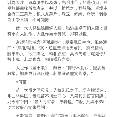
以為大炷，致卓臍中以為燈，光明達旦，如是積日。后
卓故部曲收所燒者灰，并以一棺棺之，葬於郿。卓塢中
金有二三萬斤，銀八九萬斤，珠玉、錦綺、奇玩、雜物
皆山崇阜積，不可知數。
昔，大人見臨洮而銅人鑄，臨洮生卓而銅人毀；世
有卓而大亂作，大亂作而卓身滅，抑有以也。
京師謠歌咸言“河臘叢進”，獻帝臘日生也。風俗通
曰：“烏臘烏臘。”案：逆臣董卓滔天虐民，窮兇極惡，
關東舉兵，欲共誅之，轉相顧望，莫肯先進，處處停兵
數十萬，若烏臘蟲，相隨橫取之矣。
太祖作《董卓歌》，辭云：“德行不虧缺，變故自
難常。鄭康成行酒伏地，郭景圖命盡於園桑。”
○何苗
苗，太后之同母兄，先嫁朱氏之子。語有脫誤進，
步曲將吳匡，素怨苗不與進同心，又疑其與宦官同謀，
乃令軍中曰：“殺大將軍者，車騎也。”遂引兵與卓弟
攵共攻殺苗於朱爵闕下。
卓欲震威，侍御史□龍宗詣卓白事不解劍，立撾殺