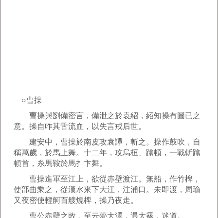
○曹操
曹操與劉備密言，備泄之於袁紹，紹知操有圖已之
意。操自咋其舌流血，以失言戒后世。
建安中，曹操於南皮攻袁譚，斬之。操作鼓吹，自
稱萬歲，於馬上舞。十二年，攻烏桓、蹹頓，一戰斬蹹
頓首，糸馬鞍於馬扌卞舞。
曹操進軍至江上，欲從赤壁渡江。無船，作竹椑，
使部曲乘之，從漢水來下大江，注浦口。未即渡，周瑜
又夜密使輕舸百艘燒椑，操乃夜走。
曹公赤壁之敗，至云夢大澤，遇大霧，迷道。