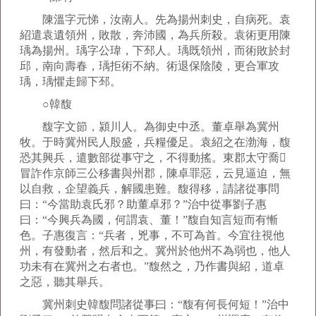
陳溫字元悌，汝南人。先為揚州刺史，自病死。袁
紹遣袁遺領州，敗散，奔沛國，為兵所殺。袁術更用陳
瑀為揚州。瑀字公瑋，下邳人。瑀既領州，而術敗於封
邱，南向壽春，瑀拒術不納。術退保陰陵，更合軍攻
瑀，瑀懼走歸下邳。
○韓馥
馥字文節，潁川人。為御史中丞。董卓舉為冀州
牧。于時冀州民人殷盛，兵糧優足。袁紹之在渤海，馥
恐其興兵，遣數部從事守之，不得動搖。東郡太守喬
冒詐作京師三公移書與州郡，陳卓罪惡，云見逼迫，無
以自救，企望義兵，解國患難。馥得移，請諸從事問
曰：“今當助袁氏邪？助董卓邪？”治中從事劉子惠
曰：“今興兵為國，何謂袁、董！”馥自知言短而有慚
色。子惠復言：“兵者，兇事，不可為首。今宜往視他
州，有發動者，然后和之。冀州於他州不為弱也，他人
功未有在冀州之右者也。”馥然之，乃作書與紹，道卓
之惡，聽其舉兵。
冀州刺史韓馥問諸從事曰：“馥有何長何短！”治中