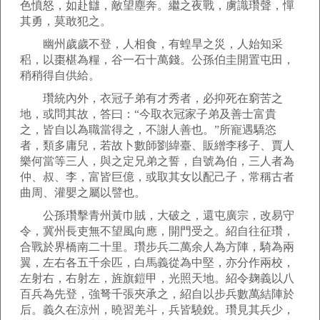
色憤怒，如赴讎，敵望塵奔。繼之夜戰，虜識瓚聲，憚
其勇，莫敢犯之。
幽州歲歲不登，人相食，有蝗旱之災，人始知采
稆，以棗椹為糧，谷一石十萬錢。公孫伯圭開置屯田，
稍稍得自供給。
瓚統內外，衣冠子弟有才秀者，必抑死在窮苦之
地，或問其故，答曰：“今取衣冠家子弟及善士富貴
之，皆自以為職當得之，不謝人善也。”所寵遇驕恣
者，類多庸兒，若故卜數師劉緯臺、販繒李移子、賈人
樂何當等三人，與之定兄弟之誓，自號為伯，三人者為
仲、叔、李，富皆巨億，或取其女以配己子，常稱古者
曲周、灌嬰之屬以譬也。
公孫瓚擊青州黃巾賊，大破之，還屯廣宗，改易守
令，冀州長吏無不望風向應，開門受之。紹自往征瓚，
合戰於界橋南二十里。瓚步兵二萬余人為方陣，騎為兩
翼，左右各五千余匹，白馬義從為中堅，亦分作兩校，
左射右，右射左，旌旗鎧甲，光照天地。紹令麹義以八
百兵為先登，強弩千張夾承之，紹自以步兵數萬結陣於
后。義久在涼州，曉習羌斗，兵皆驍銳。瓚見其兵少，