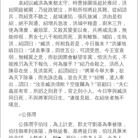
袁紹以臧洪為東都太守。時曹操圍張超於雍邱，洪
始聞超被圍，乃徒跣號泣，并勒所領將赴其難。從紹請
兵，而紹竟不聽之，超城遂陷，張氏族滅，洪由是怨
紹，絕不與通。紹增兵急攻，洪城中糧盡，廚米三升，
使為薄糜，遍頒眾。又殺其愛妾以食。兵將咸流涕，無
能仰視，男女七八千相枕而死，莫有離叛。城陷，生執
洪，紹謂曰：“臧洪，何相負若是，今日服未？”洪據地
瞋目曰：“諸袁事漢，四世五公，可謂受恩。今王室衰
弱，無輔翼之意，而欲因際會觖望非冀，惜洪力劣，不
能推刃為天下報仇，何為服乎？”紹乃命殺之。洪邑人
陳容在坐，見洪當死，起謂紹曰：“將軍今舉大事，欲
為天下除暴，而先誅忠義，豈合天意？”紹慚，遣人牽
出，謂曰：“汝非臧洪儔歟？空復爾為？”容顧曰：“夫仁
義豈有常，所蹈之則君子，背之則小人。今日寧與臧洪
同日死，不與將軍同日生。”遂復見殺。在紹坐者無不
嘆息。
○公孫瓚
公孫瓚字伯珪，為上計吏。郡太守劉基為事被徵，
伯珪御車到洛陽，身執徒養。基將徙日南，伯珪具豚米
於北邙，上祭先人。觴■，視曰：“昔為人子，今為人