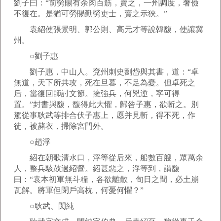
劉子曰：“前勞賜有余肉百筋，賣之，一州調度，奢儉
不復在。是猶可勞賜勤勞吏士，賣之示狹。”
袁紹使張景明、郭公則、高元才等說韓馥，使讓冀
州。
○劉子惠
劉子惠，中山人。兗州刺史劉岱與其書，道：“卓
無道，天下所共攻，死在旦暮，不足為憂。但卓死之
后，當復回師討文節。擁強兵，何兇逆，寧可得
置。”封書與馥，馥得此大懼，歸咎子惠，欲斬之。別
駕從事耿武等排合伏子惠上，愿并見斬，得不死，作
徒，被赭衣，掃除宮門外。
○趙浮
紹在朝歌清水口，浮等從后來，船數百艘，眾萬余
人，整兵駭鼓過紹營。紹甚惡之，浮等到，謂馥
曰：“袁本初軍無斗糧，各欲離散，旬日之間，必土崩
瓦解。將軍但閉戶高枕，何憂何懼？”
○耿武、閔純