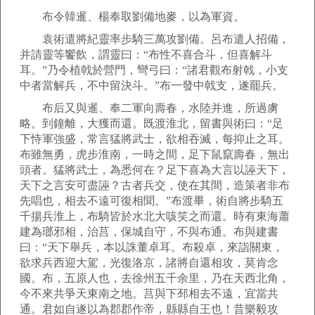
布令韓暹、楊奉取劉備地麥，以為軍資。
袁術遣將紀靈率步騎三萬攻劉備。呂布遣人招備，
并請靈等饗飲，謂靈曰：“布性不喜合斗，但喜解斗
耳。”乃令植戟於營門，彎弓曰：“諸君觀布射戟，小支
中者當解兵，不中留決斗。”布一發中戟支，遂罷兵。
布后又與暹、奉二軍向壽春，水陸并進，所過虜
略。到鐘離，大獲而還。既渡淮北，留書與術曰：“足
下恃軍強盛，常言猛將武士，欲相吞滅，每抑止之耳。
布雖無勇，虎步淮南，一時之間，足下鼠竄壽春，無出
頭者。猛將武士，為悉何在？足下喜為大言以誣天下，
天下之言安可盡誣？古者兵交，使在其間，造策者非布
先唱也，相去不遠可復相聞。”布渡畢，術自將步騎五
千揚兵淮上，布騎皆於水北大咳笑之而還。時有東海蕭
建為瑯邪相，治莒，保城自守，不與布通。布與建書
曰：“天下舉兵，本以誅董卓耳。布殺卓，來詣關東，
欲求兵西迎大駕，光復洛京，諸將自還相攻，莫肯念
國。布，五原人也，去徐州五千余里，乃在天西北角，
今不來共爭天東南之地。莒與下邳相去不遠，宜當共
通。君如自遂以為郡郡作帝，縣縣自王也！昔樂毅攻