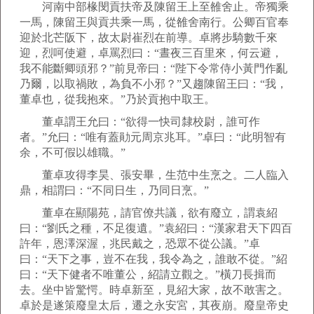
河南中部椽閔貢扶帝及陳留王上至雒舍止。帝獨乘
一馬，陳留王與貢共乘一馬，從雒舍南行。公卿百官奉
迎於北芒阪下，故太尉崔烈在前導。卓將步騎數千來
迎，烈呵使避，卓罵烈曰：“晝夜三百里來，何云避，
我不能斷卿頭邪？”前見帝曰：“陛下令常侍小黃門作亂
乃爾，以取禍敗，為負不小邪？”又趨陳留王曰：“我，
董卓也，從我抱來。”乃於貢抱中取王。
董卓謂王允曰：“欲得一快司隸校尉，誰可作
者。”允曰：“唯有蓋勛元周京兆耳。”卓曰：“此明智有
余，不可假以雄職。”
董卓攻得李昊、張安畢，生范中生烹之。二人臨入
鼎，相謂曰：“不同日生，乃同日烹。”
董卓在顯陽苑，請官僚共議，欲有廢立，謂袁紹
曰：“劉氏之種，不足復遺。”袁紹曰：“漢家君天下四百
許年，恩澤深渥，兆民戴之，恐眾不從公議。”卓
曰：“天下之事，豈不在我，我令為之，誰敢不從。”紹
曰：“天下健者不唯董公，紹請立觀之。”橫刀長揖而
去。坐中皆驚愕。時卓新至，見紹大家，故不敢害之。
卓於是遂策廢皇太后，遷之永安宮，其夜崩。廢皇帝史