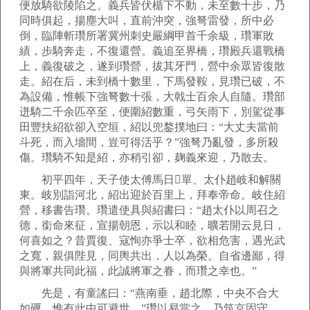
便放騎欲陵陷之。義兵皆伏楯下不動，未至數十步，乃
同時俱起，揚塵大叫，直前沖突，強弩雷發，所中必
倒，臨陣斬瓚所署冀州刺史嚴綱甲首千余級，瓚軍敗
績，步騎奔走，不復還營。義追至界橋，瓚殿兵還戰橋
上，義復破之，遂到瓚營，拔其牙門，營中余眾皆復散
走。紹在后，未到橋十數里，下馬發鞍，見瓚已破，不
為設備，惟帳下強弩數十張，大戟士百余人自隨。瓚部
迸騎二千余匹卒至，便圍紹數重，弓矢雨下，別駕從事
田豐扶紹欲卻入空垣，紹以兜鍪撲地曰：“大丈夫當前
斗死，而入墻間，豈可得活乎？”強弩乃亂發，多所殺
傷。瓚騎不知是紹，亦稍引卻，麹義來迎，乃散去。
初平四年，天子使太傅馬日單、太仆趙岐和解關
東。岐別詣河北，紹出迎於百里上，拜奉帝命。岐住紹
營，移書告瓚。瓚遣使具與紹書曰：“趙太仆以周召之
德，銜命來征，宣揚朝恩，示以和睦，曠若開云見日，
何喜如之？昔賈復、寇恂亦爭士卒，欲相危害，遇光武
之寬，親俱陛見，同輿共出，人以為榮。自省邊鄙，得
與將軍共同此福，此誠將軍之眷，而瓚之幸也。”
先是，有童謠曰：“燕南垂，趙北際，中央不合大
如礪，惟有此中可避世。”瓚以易當之，乃筑京固守。