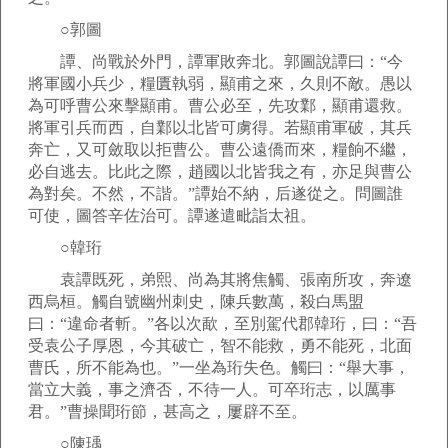
○郭圖
譚、尚戰於外門，譚軍敗奔北。郭圖說譚曰：“今
將軍國小兵少，糧匱執弱，顯甫之來，久則不敵。愚以
為可呼曹公來擊顯甫。曹公必至，先攻鄴，顯甫還救。
將軍引兵而西，自鄴以北皆可虜得。若顯甫軍破，其兵
奔亡，又可斂取以拒曹公。曹公遠僑而來，糧餉不繼，
必自逃去。比此之際，趙國以北皆我之有，亦足與曹公
為對矣。不然，不諧。”譚始不納，后遂從之。問圖誰
可使，圖答辛佐治可。譚遂遣毗詣太祖。
○韓珩
袁譚既死，弟熙、尚為其將焦觸、張南所攻，奔遼
西烏桓。觸自號幽州刺史，陳兵數萬，殺白馬盟
曰：“違命者斬。”各以次歃，至別駕代郡韓珩，曰：“吾
受袁公子厚恩，今其破亡，智不能救，勇不能死，北面
曹氏，所不能為也。”一坐為珩失色。觸曰：“舉大事，
當立大義，事之濟否，不待一人。可卒珩志，以厲事
君。”曹操聞珩節，甚高之，屢辟不至。
○陳瑀