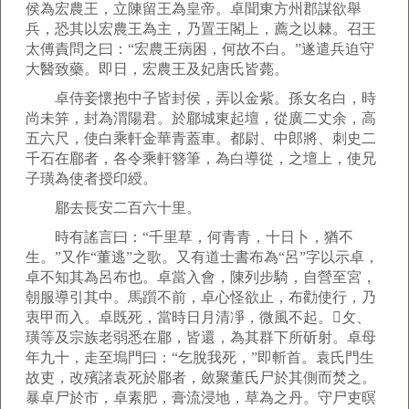
侯為宏農王，立陳留王為皇帝。卓聞東方州郡謀欲舉
兵，恐其以宏農王為主，乃置王閣上，薦之以棘。召王
太傅責問之曰：“宏農王病困，何故不白。”遂遣兵迫守
大醫致藥。即日，宏農王及妃唐氏皆薨。
卓侍妾懷抱中子皆封侯，弄以金紫。孫女名白，時
尚未笄，封為渭陽君。於郿城東起壇，從廣二丈余，高
五六尺，使白乘軒金華青蓋車。都尉、中郎將、刺史二
千石在郿者，各令乘軒簪筆，為白導從，之壇上，使兄
子璜為使者授印綬。
郿去長安二百六十里。
時有謠言曰：“千里草，何青青，十日卜，猶不
生。”又作“董逃”之歌。又有道士書布為“呂”字以示卓，
卓不知其為呂布也。卓當入會，陳列步騎，自營至宮，
朝服導引其中。馬躓不前，卓心怪欲止，布勸使行，乃
衷甲而入。卓既死，當時日月清凈，微風不起。攵、
璜等及宗族老弱悉在郿，皆還，為其群下所斫射。卓母
年九十，走至塢門曰：“乞脫我死，”即斬首。袁氏門生
故吏，改殯諸袁死於郿者，斂聚董氏尸於其側而焚之。
暴卓尸於市，卓素肥，膏流浸地，草為之丹。守尸吏暝