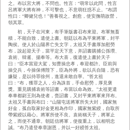
之。布以宮大將，不問也。性言：“萌常以此問，性言
呂將軍大將有神，不可擊也，不意萌狂惑不止。”布謂
性曰：“卿健兒也！”善養視之。創愈，使安撫萌故營，
領其眾。
初，天子在河東，有手筆版書召布來迎。布軍無畜
積，不能自致，遣使上書。朝廷以布為平東將軍，封平
陶侯。使人於山陽界亡失文字，太祖又手書厚加慰勞
布，說起迎天子，當平定天下意，并詔書購捕公孫瓚、
袁術、韓暹、揚奉等。布大喜，復遣使上書於天子
曰：“臣本當迎大駕，知曹操忠孝，奉迎都許。臣前與
操交兵，今操保傅陛下，臣為外將，欲以兵自隨，恐有
嫌疑，是以待罪徐州，進退未敢自寧。”答太祖
曰：“布，獲罪之人，分為誅首，手命慰勞，厚見褒
獎。重見購捕袁術等詔書，布當以命為效。”太祖更遣
奉車都尉王則為使者，赍詔書，又封平東將軍來拜布。
太祖又手書與布曰：“山陽屯送將軍所失大封，國家無
好金，孤自取家好金更相為作印，國家無紫綬，自取所
帶紫綬以藉心。將軍所使不良。袁術稱天子，將軍止
之，而使不通章。朝廷信將軍，使復重上，以相明忠
誠。”布乃遣登奉章謝恩，并以一好綬答太祖。