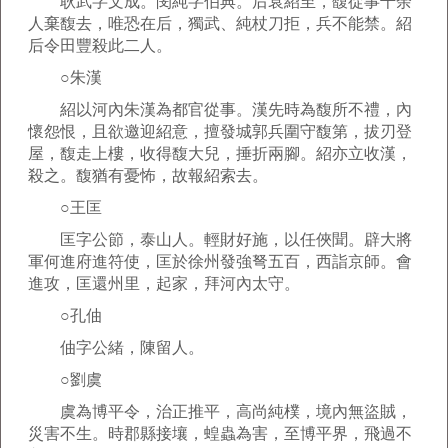
耿武字文成。閔純字伯典。后袁紹至，馥從事千余
人棄馥去，唯恐在后，獨武、純杖刀拒，兵不能禁。紹
后令田豐殺此二人。
○朱漢
紹以河內朱漢為都官從事。漢先時為馥所不禮，內
懷怨恨，且欲邀迎紹意，擅發城郭兵圍守馥第，拔刃登
屋，馥走上樓，收得馥大兒，捶折兩腳。紹亦立收漢，
殺之。馥猶有憂怖，故報紹索去。
○王匡
匡字公節，泰山人。輕財好施，以任俠聞。辟大將
軍何進府進符使，匡於徐州發強弩五百，西詣京師。會
進攻，匡還州里，起家，拜河內太守。
○孔伷
伷字公緒，陳留人。
○劉虞
虞為博平令，治正推平，高尚純樸，境內無盜賊，
災害不生。時郡縣接壤，蝗蟲為害，至博平界，飛過不