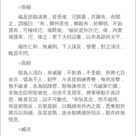
○張楊
楊及部曲諸將，皆受傕、汜購募，共圖布。布聞
之，謂楊曰：“布，卿州里也，卿殺布，於卿弱。不如
賣布，可極得汜、傕爵寵。”楊於是外許汜、傕，內實
保護布。汜、傕之，更下大封詔書，以布為潁州太守。
楊性仁和，無威刑。下人謀反，發覺，對之涕泣，
輒原不問。
○高順
順為人清白，有威嚴，不飲酒，不受饋。所將七百
余兵，號為千人，鎧甲、斗具皆精練齊整，每所攻擊，
無不破者，名為陷陣營。順每諫布言：“凡破家亡國，
非無忠臣明智者也，但患不見用耳。將軍舉動不肯詳
思，輒喜言誤，誤不可數也。”布知其忠，然不能用。
布從郝萌反，后更疏順，以魏續有外內之親，悉奪順所
將兵以與續。及當攻戰，故令順將續所領兵，順亦終無
恨意。
○臧洪