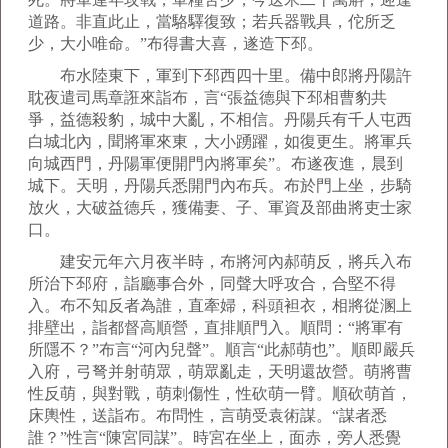
道路。非直此止，當駱驛復致；若兵器戰具，佗所乏
少，大小唯命。”布得書大喜，遂造下邳。
布水陸東下，軍到下邳西四十里。備中郎將丹陽許
耽夜遣司馬章誑來詣布，言“張益德與下邳相曹豹共
爭，益德殺豹，城中大亂，不相信。丹陽兵有千人屯西
白城北內，聞將軍來東，大小踴躍，如復更生。將軍兵
向城西門，丹陽軍便開門內將軍矣”。布遂夜進，晨到
城下。天明，丹陽兵悉開門內布兵。布於門上坐，步騎
放火，大破益德兵，獲備妻、子、軍資及部曲將吏士家
口。
建安元年六月夜半時，布將河內郝萌反，將兵入布
所治下邳府，詣廳事合外，同聲大呼攻合，合堅不得
入。布不知反者為誰，直牽婦，科頭袒衣，相將從溷上
排壁出，詣都督高順營，直排順門入。順問：“將軍有
所隱不？”布言“河內兒聲”。順言“此郝萌也”。順即嚴兵
入府，弓弩并射萌眾，萌眾亂走，天明還故營。萌將曹
性反萌，與對戰，萌刺傷性，性砍萌一臂。順砍萌首，
床輿性，送詣布。布問性，言萌受袁術謀。“謀者悉
誰？”性言“陳宮同謀”。時宮在坐上，面赤，旁人悉覺