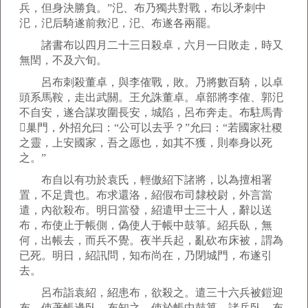
兵，但身決勝負。”汜、布乃獨共對戰，布以矛刺中
汜，汜后騎遂前救汜，汜、布遂各兩罷。
諸書布以四月二十三日殺卓，六月一日敗走，時又
無閏，不及六旬。
呂布刺殺董卓，與李傕戰，敗。乃將數百騎，以卓
頭系馬鞍，走出武關。王允誅董卓。卓部將李傕、郭汜
不自安，遂合謀攻圍長安，城陷，呂布奔走。布駐馬青
巢門，外招允曰：“公可以去乎？”允曰：“若國家社稷
之靈，上安國家，吾之愿也，如其不獲，則奉身以死
之。”
布自以有功於袁氏，輕傲紹下諸將，以為擅相署
置，不足貴也。布求還洛，紹假布司隸校尉，外言當
遣，內欲殺布。明日當發，紹遣甲士三十人，辭以送
布，布使止于帳側，偽使人于帳中鼓箏。紹兵臥，無
何，出帳去，而兵不覺。夜半兵起，亂砍布床被，謂為
已死。明日，紹訊問，知布尚在，乃閉城門，布遂引
去。
呂布詣袁紹，紹患布，欲殺之。遣三十六兵被鎧迎
布，使著帳邊臥。布知之，使於帳中鼓箏。諸兵臥，布