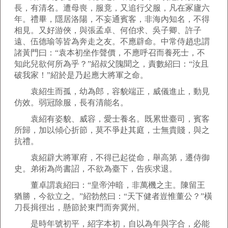
長，有清名。遭母喪，服竟，又追行父服，凡在冢廬六
年。禮畢，隱居洛陽，不妄通賓客，非海內知名，不得
相見。又好游俠，與張孟卓、何伯求、吳子卿、許子
遠、伍德瑜等皆為奔走之友。不應辟命。中常侍趙忠謂
諸黃門曰：“袁本初坐作聲價，不應呼召而養死士，不
知此兒欲何所為乎？”紹叔父隗聞之，責數紹曰：“汝且
破我家！”紹於是乃起應大將軍之命。
袁紹生而孤，幼為郎，容貌端正，威儀進止，動見
仿效。弱冠除服，長有清能名。
袁紹有姿貌、威容，愛士養名。既累世臺司，賓客
所歸，加以傾心折節，莫不爭赴其庭，士無貴賤，與之
抗禮。
袁紹辟大將軍府，不得已起從命，舉高第，遷侍御
史。弟術為尚書詔，不欲為臺下，告疾求退。
董卓謂袁紹曰：“皇帝沖暗，非萬機之主。陳留王
猶勝，今欲立之。”紹勃然曰：“天下健者豈惟董公？”橫
刀長揖徑出，懸節於東門而奔冀州。
是時年號初平，紹字本初，自以為年與字合，必能