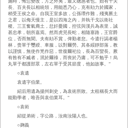
施時，悔愆變改，方之外夷，最又聰惠者也。始有千夫
長、百夫長以相統領，用能悉乃心，克有勛力於國家，
稍受王侯之命。自我王室多故，公孫瓚作難，殘夷厥土
之君，以侮天慢主，是以四海之內，并執干戈以衛社
稷。三王奮氣裔土，忿奸憂國，控弦與漢兵為表里，誠
甚忠孝，朝所嘉焉。然而虎兕長蛇，相隨塞路，王官爵
位，否而無聞。夫有勛不賞，俾勤者怠。今遣行謁者楊
林，赍單于璽綬、車服，以對爾勞。其各綏靜部落，教
以謹慎，無使作兇作惡，世復爾祀位，長為百蠻長。厥
有咎有不臧者，泯於爾祿，而喪於乃庸，可不勉乎！烏
丸單于都護部眾，左右單于受其節度，他如故事。”
○袁遺
袁遺字伯業。
紹后用遺為揚州刺史，為袁術所敗。太租稱長大而
能勤學者，唯吾與袁伯業耳。”
○袁術
紹從弟術，字公路，汝南汝陽人也。
○麹義