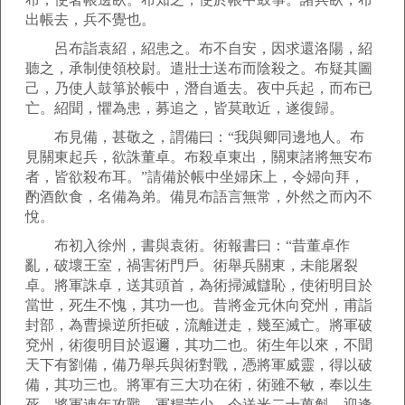
出帳去，兵不覺也。
呂布詣袁紹，紹患之。布不自安，因求還洛陽，紹
聽之，承制使領校尉。遣壯士送布而陰殺之。布疑其圖
己，乃使人鼓箏於帳中，潛自遁去。夜中兵起，而布已
亡。紹聞，懼為患，募追之，皆莫敢近，遂復歸。
布見備，甚敬之，謂備曰：“我與卿同邊地人。布
見關東起兵，欲誅董卓。布殺卓東出，關東諸將無安布
者，皆欲殺布耳。”請備於帳中坐婦床上，令婦向拜，
酌酒飲食，名備為弟。備見布語言無常，外然之而內不
悅。
布初入徐州，書與袁術。術報書曰：“昔董卓作
亂，破壞王室，禍害術門戶。術舉兵關東，未能屠裂
卓。將軍誅卓，送其頭首，為術掃滅讎恥，使術明目於
當世，死生不愧，其功一也。昔將金元休向兗州，甫詣
封部，為曹操逆所拒破，流離迸走，幾至滅亡。將軍破
兗州，術復明目於遐邇，其功二也。術生年以來，不聞
天下有劉備，備乃舉兵與術對戰，憑將軍威靈，得以破
備，其功三也。將軍有三大功在術，術雖不敏，奉以生
死。將軍連年攻戰，軍糧苦少，今送米二十萬斛，迎逢