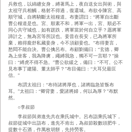
兵救也，以綿纏女身，縛著馬上，夜自送女出與術，與
太祖守兵相觸，格射不得過，復還城。布欲令陳宮、高
順守城，自將騎斷太祖糧道。布妻謂曰：“將軍自出斷
曹公糧道是也。宮、順素不和，將軍一出，宮、順必不
同心共守城也，如有蹉跌，將軍當於何自立乎？愿將軍
諦計之，無為宮等所誤也。妾昔在長安，已為將軍所
棄，賴得龐舒私藏妾身，今不須顧妾也。”布得妻言，
愁悶不能自決。曹公擒呂布。布顧劉備曰：“玄德，卿
為上坐客，我為降虜，繩縛我急，獨不可一言耶？”操
曰：“縛虎不得不急。”曹公欲緩之，備曰：“不可。公不
見布事丁建陽、董太師乎？”布目備曰：“大耳兒最叵
信。”
布謂太祖曰：“布待諸將厚也，諸將臨急皆叛布
耳。”太祖曰：“卿背妻，愛諸將婦，何以為厚？”布默
然。
○李叔節
李叔節與弟進先共在乘氏城中。呂布詣乘氏城下，
叔節從城中出詣布，進先不肯出，為叔節殺數頭肥牛，
提數十石酒，作萬枚胡餅，先持勞客。