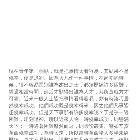
現在青年第一弱點，就是把事情太看容易，其結果不是
僥幸，便是退卻。因為大凡作一件事情，在起初的時
候，很不容易區別誰為杰出之士，必須歷練許多困難，
經過相當時間，然后才顯得出誰為人才，其所造就方才
可靠。近來一般人士皆把事情看得容易，亦有時湊巧居
然僥幸成功。他們成功既是僥幸得來，因之他們凡事皆
想僥幸成功。但是天下事那有許多僥幸呢？于是乎一遇
困難，即刻退卻。所以近來人物一時僥幸成功，則譽滿
天下；一時遇著困難廢然而返，則毀謗叢集。譬如辛亥
革命僥幸成功，為時太速，所以當時革命諸人多半未經
歷練，真才不易顯出。諸君須知凡僥幸成功之事，便顯