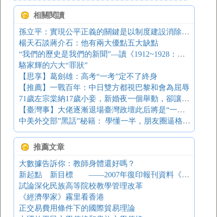
相關閱讀
孫立平：實現公平正義的關鍵是以制度建設消除不公正
楊天石談蔣介石：他有兩大優點五大缺點
“我們的歷史是我們的新聞”—讀《1912~1928：文武北洋》
駱家輝的六大“罪狀”
【思享】葛劍雄：高考“一考”定不了終身
【推薦】一戰百年：中日雙方都視巴黎和會為屈辱
71歲左宗棠納17歲小妾，新婚夜一個舉動，卻讓小妾感激終生
【臺灣事】大佬逐漸退場臺灣政壇此后將是“一女三男”的江湖
中美外交部”黑話”秘籍： 學懂一半，朋友圈逼格滿滿的(附彩蛋)
推薦文章
大數據告訴你：教師身體還好嗎？
新起點 新目標 ——2007年復印報刊資料《世界史》述評
試論深化民族高等院校教學管理改革
《經濟學家》霧里看香港
正交易費用條件下的國際貿易理論