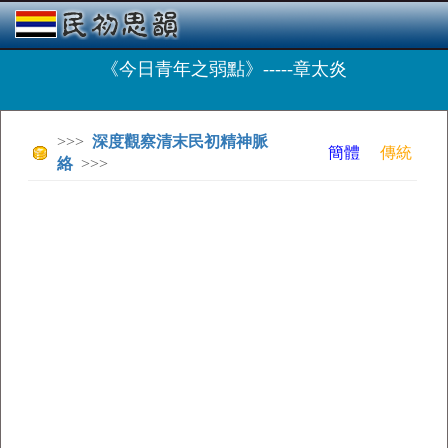
《今日青年之弱點》-----章太炎
>>>
深度觀察清末民初精神脈
簡體
傳統
絡
>>>