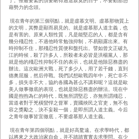
了。惟最要緊的須要耐得過這寂寞的日子，不要動那憑
藉勢力的念頭。
現在青年的第三個弱點，就是虛慕文明。虛慕那物質上
的文明，其弊是顯而易見的。就是虛慕那人道主義，也
是有害的。原來人類性質，凡是能堅忍的人，都是含有
幾分殘忍性，不過他時常勉強抑制，不易顯露出來。有
時抑制不住，那殘忍性質便和盤托出。譬如曾文正破九
江的時候，殺了許多人，所殺者未必皆是洪楊黨人，那
就是他的殘忍性抑制不住的表示，也就是他除惡務盡的
辦法。這次歐洲大戰，死了多少人，用了若干錢，直到
德奧屈服，然后停戰。我們試想歐戰四年中，死亡非不
多，損失非不大，協約各國為甚么不講和呢？這就是歐
美人做事徹底的表現，也就是除惡務盡的辦法。現在中
國是煦煦為仁的時代，既無所謂堅忍，亦無所謂殘忍，
當道者對于兇橫蠻悍之督軍，賣國殃民之官吏，無不包
容之獎勵之，決不妄殺一個，是即所謂人道主義。今后
之青年做事皆宜徹底，不要虛慕那人道主義。
現在青年第四個弱點，就是好高騖遠。在求學時代，都
以將來之大政治家自命，并不踏踏實實去求學問。在少