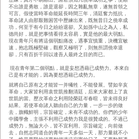
不出誰是勇敢，誰是退卻，因之雜亂無章，遂無首領之
可言。假使當時革命能延長時間三年，清廷奮力抵抗，
革命諸人由那艱難困苦中歷練出來，既無昔日之僥幸成
功，何至于有今日之紛紛退卻。又如孫中山之為人，私
德尚好，就是把事情看得太容易，實是他的最大弱點。
現在青年只有將這個弱點痛改，遇事宜慎重，決機宜敏
速，抱志既極堅確，觀察又極明了，則無所謂僥幸退
卻，只有百折千回以達吾人最終之目的而已。
現在青年第二個弱點，就是妄想憑藉已成勢力。本來自
己是有才能的，因為要想憑籍已成勢力。
就將自己原有之才能皆一并犧牲，不能發展。譬如辛亥
革命，大家皆利用袁世凱推翻清廷，后來大家都上了袁
世凱的當。歷次革命之利用陸榮廷岑春暄，皆未得良好
結果。若使革命諸人聽由自己的力量，一步一步的做
去，旗幟鮮明，宗旨確定，未有不成功的。你們的少年
中國學會，主張不利用已成勢力我是很贊成的。不過已
成勢力，無論大小，皆不宜利用。宗旨確定，向前做
去，自然志同道合的青年一天多似一天，那力量就不小