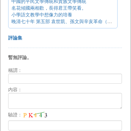
中國的平民文學傳統和貴族文學傳統
名花傾國兩相歡，長得君王帶笑看。
小學語文教學中想像力的培養
晚清七十年 第五部 袁世凱、孫文與辛亥革命（五）第4章卷入三大危機·一項運動
評論集
暫無評論。
稱謂：
内容：
驗證：