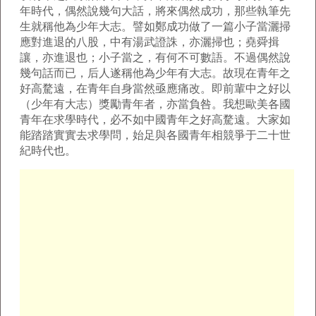
年時代，偶然說幾句大話，將來偶然成功，那些執筆先
生就稱他為少年大志。譬如鄭成功做了一篇小子當灑掃
應對進退的八股，中有湯武證誅，亦灑掃也；堯舜揖
讓，亦進退也；小子當之，有何不可數語。不過偶然說
幾句話而已，后人遂稱他為少年有大志。故現在青年之
好高騖遠，在青年自身當然亟應痛改。即前輩中之好以
（少年有大志）獎勵青年者，亦當負咎。我想歐美各國
青年在求學時代，必不如中國青年之好高騖遠。大家如
能踏踏實實去求學問，始足與各國青年相競爭于二十世
紀時代也。