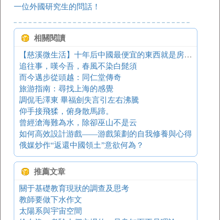
一位外國研究生的問話！
相關閱讀
【慈溪微生活】十年后中國最便宜的東西就是房子，有房沒房的都來看！
追往事，嘆今吾，春風不染白髭須
而今邁步從頭越：同仁堂傳奇
旅游指南：尋找上海的感覺
調侃毛澤東 畢福劍失言引左右沸騰
仰手接飛猱，俯身散馬蹄。
曾經滄海難為水，除卻巫山不是云
如何高效設計游戲——游戲策劃的自我修養與心得
俄媒炒作“返還中國領土”意欲何為？
推薦文章
關于基礎教育現狀的調查及思考
教師要做下水作文
太陽系與宇宙空間