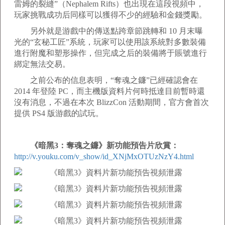
雷姆的裂縫”（Nephalem Rifts）也出現在這段視頻中，
玩家挑戰成功后同樣可以獲得不少的經驗和金錢獎勵。
另外就是游戲中的傳送點跨章節跳轉和 10 月末曝
光的“玄秘工匠”系統，玩家可以使用該系統對多數裝備
進行附魔和塑形操作，但完成之后的裝備將于賬號進行
綁定無法交易。
之前公布的信息表明，“奪魂之鐮”已經確認會在
2014 年登陸 PC，而主機版資料片何時抵達目前暫時還
沒有消息，不過在本次 BlizzCon 活動期間，官方會首次
提供 PS4 版游戲的試玩。
《暗黑3：奪魂之鐮》新功能預告片欣賞：
http://v.youku.com/v_show/id_XNjMxOTUzNzY4.html