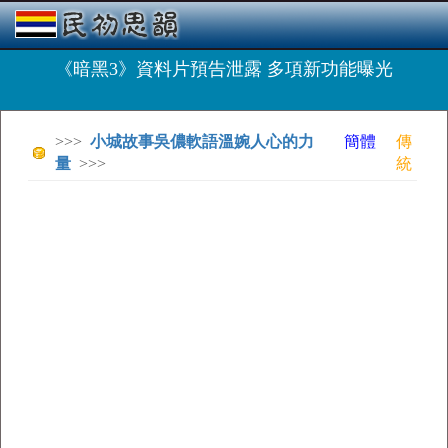
《暗黑3》資料片預告泄露 多項新功能曝光
>>>
小城故事吳儂軟語溫婉人心的力
簡體
傳
量
>>>
統