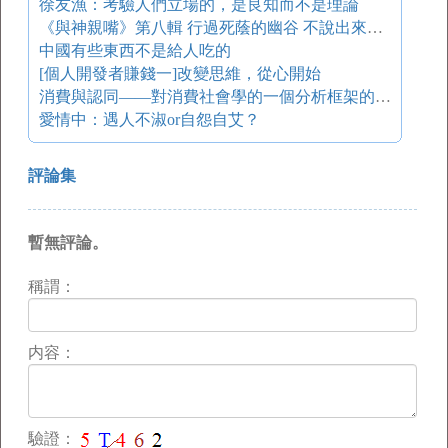
徐友漁：考驗人們立場的，是良知而不是理論
《與神親嘴》第八輯 行過死蔭的幽谷 不說出來的同情就是不同情
中國有些東西不是給人吃的
[個人開發者賺錢一]改變思維，從心開始
消費與認同——對消費社會學的一個分析框架的探索
愛情中：遇人不淑or自怨自艾？
評論集
暫無評論。
稱謂：
内容：
驗證：