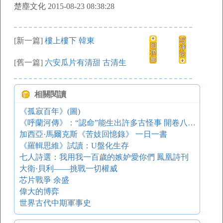
楚塵文化 2015-08-23 08:38:28
[新一篇]
樓上樓下 韓東
[舊一篇]
六安瓜片有清甜 古清生
相關閱讀
《孤寂百年》(圖)
《呼蘭河傳》：“認命”能生出許多古怪事 開卷八分鐘
加西亞·馬爾克斯《苦妓回憶錄》 一日一書
《羅輯思維》試讀：U盤化生存
七人詩選：我用我一百歲的嫉妒愛你們 鳳凰詩刊
大衛·貝利——挑戰一切權威
芯片戰爭 余盛
偉大的博弈
世界古代中期軍事史