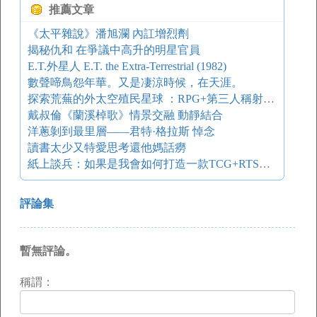
推薦文章
《太平雜說》潘旭瀾 內訌增烈劑
揭秘仇和 在爭議中高升的明星官員
E.T.外星人 E.T. the Extra-Terrestrial (1982)
數聲啼鳥怨年華。又是凄涼時候，在天涯。
探索荒蕪的外太空殖民星球 ：RPG+第三人稱射擊手游《流亡》
戴叔倫《蘭溪棹歌》情景交融 動靜結合
洋蔥剝到最里層——君特·格拉斯 悼念
讀書太少又特愛思考還他媽話癆
紙上談兵：如果是我會如何打造一款TCG+RTS手游？
評論集
暫無評論。
稱謂：