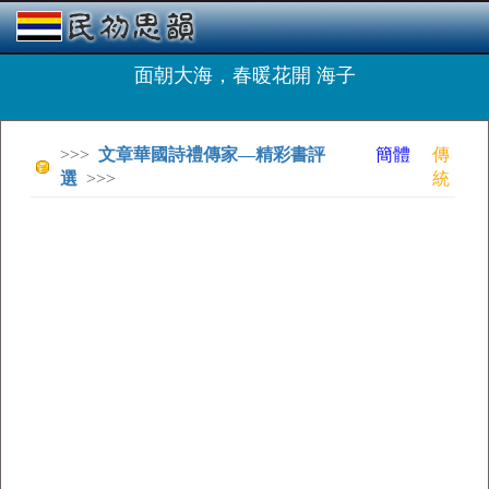
面朝大海，春暖花開 海子
>>>
文章華國詩禮傳家—精彩書評
簡體
傳
選
>>>
統