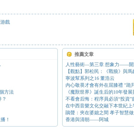
的游戲
推薦文章
A
人性藝術—第三章 想象力——
【觀點】郭松民：《戰狼》與馬
寧波幫系列之16 董浩云
內心敬畏才會有外在屈膝禮 "跪
個方法
《魔獸世界》誕生后的10年發展
件？
不看會后悔：程序員必須“投資”
在中西音樂文化交融下本世紀上
鵑聲：夾在婆媳之間 孝子智慧做人
主播！
香港與清朝——阿城