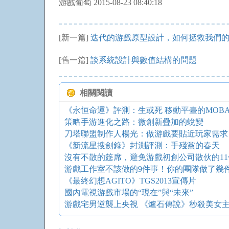
游戲葡萄 2015-08-23 08:40:18
[新一篇]
迭代的游戲原型設計，如何拯救我們
[舊一篇]
談系統設計與數值結構的問題
相關閱讀
《永恒命運》評測：生或死 移動平臺的MOB
策略手游進化之路：微創新疊加的蛻變
刀塔聯盟制作人楊光：做游戲要貼近玩家需求
《新流星搜劍錄》封測評測：手殘黨的春天
沒有不散的筵席，避免游戲初創公司散伙的11
游戲工作室不該做的9件事！你的團隊做了幾
《最終幻想AGITO》TGS2013宣傳片
國內電視游戲市場的“現在”與“未來”
游戲宅男逆襲上央視 《爐石傳說》秒殺美女