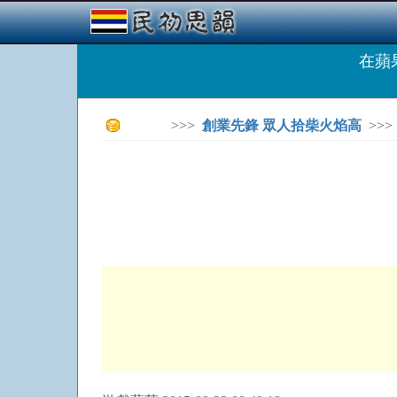
在蘋
>>>
創業先鋒 眾人拾柴火焰高
>>>