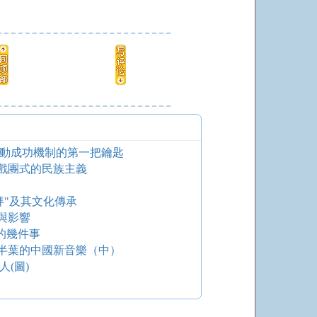
開動成功機制的第一把鑰匙
戲團式的民族主義
拜"及其文化傳承
與影響
的幾件事
半葉的中國新音樂（中）
(圖)