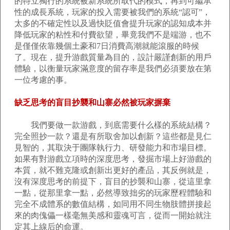
的特立獨行的系統被新系統所取代的模式，再到可繼承
性的成長系統，玩家的投入需要被我們的系統“認可”，
太多的不確定性以及過快貶值會提升玩家的認知成本并
降低玩家的粘性和付費欲望，畢竟我們不是端游，也不
是僅僅依靠幾個土豪和7日消費高潮就能滾服的時候
了。現在，提升游戲質量為目的，設計嚴謹創新的用戶
體驗，以衡量玩家滿意度的留存率是我們必須要放在第
一位考慮的事。
缺乏思考的盲目抄襲和山寨必然被玩家摒棄
我們要做一款游戲，到底需要什么樣的系統結構？
完全照抄一款？還是有所取舍加以創新？這些都是見仁
見智的，其取決于團隊執行力、研發能力和市場目標。
如果有對游戲立項時的深度思考，發掘市場上好游戲的
本質，就不難克隆或創新出更好的產品，其反例就是，
沒有深度思考的前提下，盲目的抄襲和山寨，從這里拿
一點，從那里拿一點，必然導致拙劣的玩家歷程體驗和
完全不成體系的數值結構，如同用不同生物肢體拼接起
來的肉傀儡一樣毫無美感和靈魂可言，從而一開始就注
定其上線后的命運。