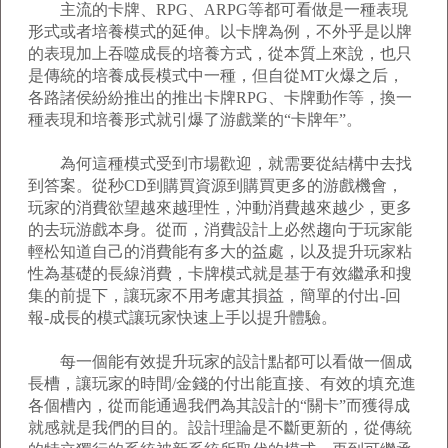
主流的卡牌、RPG、ARPG等都可看做是一種表現
形式或者培養模式的延伸。以卡牌為例，不外乎是以牌
的表現加上吞噬成長的培養方式，從本質上來說，也只
是傳統的培養成長模式中一種，但自從MT火爆之后，
各路諸侯紛紛推出的推出卡牌RPG、卡牌動作等，換一
種表現和培養形式就引爆了游戲業的“卡牌年”。
為何這種模式受到市場歡迎，就需要從結構中去找
到答案。從秒CD到購買資源到購買更多的游戲機會，
玩家的消費欲望越來越理性，沖動消費越來越少，更多
的去玩游戲本身。從而，消費設計上必然趨向于玩家能
輕松知道自己的消費能有多大的益處，以及提升玩家粘
性為基礎的長線消費，卡牌模式就是基于有效繼承和搜
集的前提下，讓玩家不用考慮其損益，簡單的付出-回
報-成長的模式讓玩家快速上手以提升體驗。
每一個能有效提升玩家的設計點都可以看做一個成
長槽，讓玩家的時間/金錢的付出能直接、有效的填充進
各個槽內，從而能通過我們為其設計的“關卡”而獲得成
就感就是我們的目的。設計理論是不斷更新的，從傳統