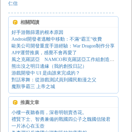
仁信
相關閱讀
好手游難篩選的根本原因
Android開發者逃離中移動：不滿“霸王”收費
歐美公司開發重度手游經驗：War Dragon制作分享
APP運營推廣，感覺不會再愛了
風之克羅諾亞 NAMCO和克羅諾亞工作組創造的獸人電玩角色
熊出沒之明日邊緣（我的創投日記）
游戲開發中 UI 是由誰來完成的？
對話寒舞：從游戲測試員到國民動漫之父
魔獸爭霸三 上帝之城
推薦文章
小樓一夜聽春雨，深巷明朝賣杏花。
禮賢下士、智勇兼備的戰國四公子之魏國信陵君
一片冰心在玉壺