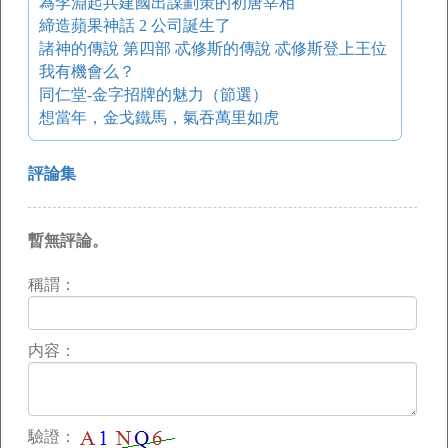
為李淵起兵建國出謀劃策的初唐宰相
締造蘋果神話 2 公司誕生了
諸神的傳說 第四部 忒修斯的傳說 忒修斯登上王位
我有機會么？
同仁堂-金字招牌的魅力（節選）
想當年，金戈鐵馬，氣吞萬里如虎
評論集
暫無評論。
稱謂：
内容：
驗證：