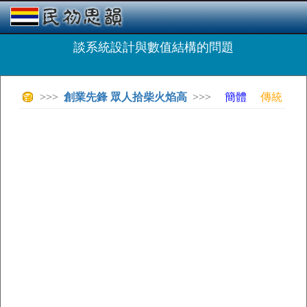
談系統設計與數值結構的問題
>>>
創業先鋒 眾人拾柴火焰高
>>>
簡體
傳統