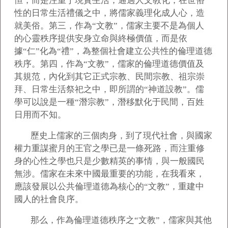
恒，而是注重于現實生活，通過人文教化，在世俗
性的日常生活禮儀之中，將儒家義理化成人心，造
就美俗。第三，作為“文教”，儒家主要不是為個人
的心靈秩序提供安身立命與終極價值，而是依
據“仁”化為“禮”，為整個社會建立公共性的倫理道德
秩序。第四，作為“文教”，儒家的倫理道德價值及
其規范，內化到其它正式宗教、民間宗教、祖宗崇
拜、日常生活祭祀之中，即所謂的“神道設教”。儒
學可以說是一種“潛宗教”，潛移默化于民間，百姓
日用而不知。
歷史上儒家的三個肉身，到了現代社會，與國家
權力重謀蜜月的王官之學已是一條死路，而注重修
身的心性之學也只是少數精英的事情，與一般國民
無涉。儒家在未來中國最重要的功能，在我看來，
應該發展以公共倫理道德為核心的“文教”，重建中
國人的社會良序。
那么，作為倫理道德秩序之“文教”，儒家與其他