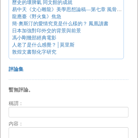
歷史的壞脾氣 同文館的成就
易中天《文心雕龍》美學思想論稿—第七章 風骨與體勢
龍應臺《野火集》焦急
簡·奧斯汀的愛情究竟是什么樣的？ 鳳凰讀書
日本加強對印外交的背景與前景
馮小剛幾部經典電影
人老了是什么感覺？│莫里斯
敦煌文書類化字研究
評論集
暫無評論。
稱謂：
内容：