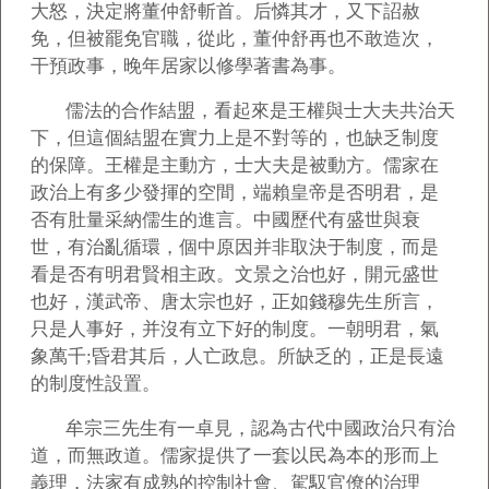
大怒，決定將董仲舒斬首。后憐其才，又下詔赦
免，但被罷免官職，從此，董仲舒再也不敢造次，
干預政事，晚年居家以修學著書為事。
儒法的合作結盟，看起來是王權與士大夫共治天
下，但這個結盟在實力上是不對等的，也缺乏制度
的保障。王權是主動方，士大夫是被動方。儒家在
政治上有多少發揮的空間，端賴皇帝是否明君，是
否有肚量采納儒生的進言。中國歷代有盛世與衰
世，有治亂循環，個中原因并非取決于制度，而是
看是否有明君賢相主政。文景之治也好，開元盛世
也好，漢武帝、唐太宗也好，正如錢穆先生所言，
只是人事好，并沒有立下好的制度。一朝明君，氣
象萬千;昏君其后，人亡政息。所缺乏的，正是長遠
的制度性設置。
牟宗三先生有一卓見，認為古代中國政治只有治
道，而無政道。儒家提供了一套以民為本的形而上
義理，法家有成熟的控制社會、駕馭官僚的治理