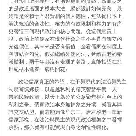
其有形而上的義理，有治道層面的技藝，然而缺乏
的是政道層面的根本大法，縱然設計如何完美，最
終還是依賴于圣君賢相的個人德性，無法從根本上
解決統治的合法性、權力的有效限制和權力的有序
更替這三個現代政治的核心問題。從這個意義上
說，政治上的儒家在現代社會之中不再具有獨立的
光復價值，其未來是否有價值，全看儒家在制度上
與誰結合勾兌。假如繼續外儒內法，延續古老的秦
漢體制，兩千年都沒有走通的老路，豈能指望在21
世紀枯木逢春、病樹開花?
政治儒家真正的希望，在于與現代的法治與民主
制度審慎嫁接，以超越私利的精英智慧平衡一人一
票的民粹政治，以天下為公的公意聚焦權利至上的
私利之爭。儒家政治本身無抽象之好壞，就看其與
誰交友結盟。倘若能夠像牟宗三、唐君毅老一輩新
儒家那樣，在法治與民主的現代政治框架之中發揮
余熱，那么就有可能實現自身之創造性轉化。