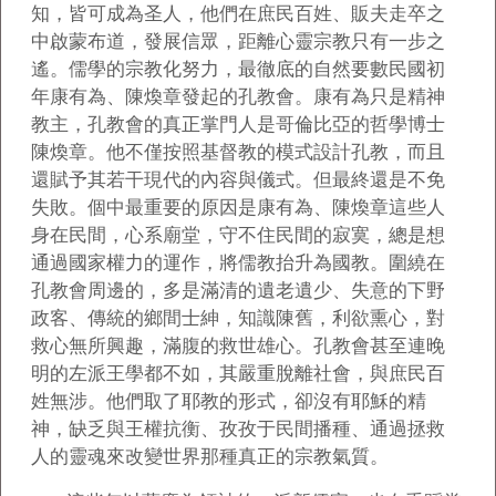
知，皆可成為圣人，他們在庶民百姓、販夫走卒之
中啟蒙布道，發展信眾，距離心靈宗教只有一步之
遙。儒學的宗教化努力，最徹底的自然要數民國初
年康有為、陳煥章發起的孔教會。康有為只是精神
教主，孔教會的真正掌門人是哥倫比亞的哲學博士
陳煥章。他不僅按照基督教的模式設計孔教，而且
還賦予其若干現代的內容與儀式。但最終還是不免
失敗。個中最重要的原因是康有為、陳煥章這些人
身在民間，心系廟堂，守不住民間的寂寞，總是想
通過國家權力的運作，將儒教抬升為國教。圍繞在
孔教會周邊的，多是滿清的遺老遺少、失意的下野
政客、傳統的鄉間士紳，知識陳舊，利欲熏心，對
救心無所興趣，滿腹的救世雄心。孔教會甚至連晚
明的左派王學都不如，其嚴重脫離社會，與庶民百
姓無涉。他們取了耶教的形式，卻沒有耶穌的精
神，缺乏與王權抗衡、孜孜于民間播種、通過拯救
人的靈魂來改變世界那種真正的宗教氣質。