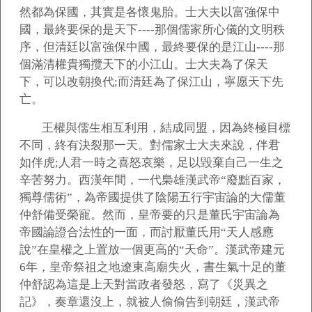
然都為保國，其實是各懷鬼胎。士大夫以富強保中
國，最終要保的是天下----那個儒家所心儀的文明秩
序，但清廷以富強保中國，最終要保的是江山----那
個滿清權貴獨攬天下的小江山。士大夫為了保天
下，可以改朝換代;而清廷為了保江山，寧愿天下先
亡。
王權與儒生相互利用，結成同盟，因為終極目標
不同，終有決裂那一天。對儒家士大夫來說，伴君
如伴虎;人君一時之喜怒哀樂，足以毀棄自己一生之
辛苦努力。西漢年間，一代梟雄漢武帝“廢黜百家，
獨尊儒術”，為帝國提供了陰陽五行宇宙論的大儒董
仲舒備受榮寵。然而，皇帝要的只是董氏宇宙論為
帝國論證合法性的一面，而討厭董氏用“天人感應
說”在皇權之上置放一個更高的“天命”。漢武帝建元
6年，皇帝祭祖之地遼東高廟失火，書生氣十足的董
仲舒認為這是上天對當政者發怒，寫了《災異之
記》，奏章還沒上，就被人偷偷告到朝廷，漢武帝