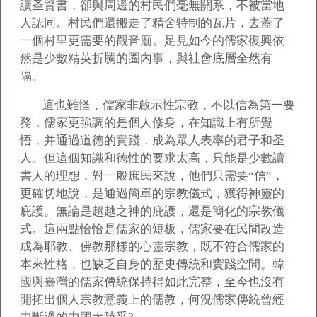
讀圣賢書，卻與周邊的村民們毫無關系，不被當地
人認同。村民們還搬走了精舍特制的瓦片，去蓋了
一個村里更需要的觀音廟。足見如今的儒家復興依
然是少數精英折騰的圈內事，與社會底層全然有
隔。
這也難怪，儒家非啟示性宗教，不以信為第一要
務，儒家更強調的是個人修身，在知識上有所覺
悟，并通過道德的實踐，成為眾人表率的君子和圣
人。但這個知識和德性的要求太高，只能是少數讀
書人的理想，對一般庶民來說，他們只需要“信”，
更確切地說，是通過簡單的宗教儀式，獲得神靈的
庇護。無論是超越之神的庇護，還是簡化的宗教儀
式。這兩點恰恰是儒家的短板，儒家要在民間改造
成為耶教、佛教那樣的心靈宗教，既不符合儒家的
本來性格，也缺乏自身的歷史傳統和實踐空間。韓
國與臺灣的儒家傳統保持得如此完整，至今也沒有
開拓出個人宗教意義上的儒教，何況儒家傳統曾經