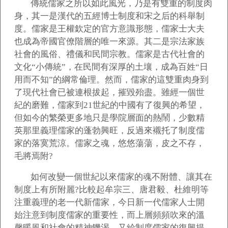
傳統儒家之所以如此風光，乃是有雙重的制度肉
身，其一是漢代的五經博士制度和宋之后的科舉制
度。儒家是王權欽定的官方意識形態，儒家士大夫
也成為帝國官僚階層的唯一來源。其二是宗法家族
社會的風俗、禮儀和民間宗教。儒家是古代社會的
文化“小傳統”，在民間有深厚的土壤，成為百姓“日
用而不知”的綱常倫理。然而，儒家的這雙重肉身到
了現代社會已被連根拔起，摧毀殆盡。雖經一個世
紀的磨難，儒家到21世紀的中國有了復興的希望，
但如今的繁榮更多地只是學院層面的熱鬧，少數精
英那里義理儒家的蓬勃興旺，反過來襯托了制度儒
家的落寞荒涼。儒家之魂，悠悠蕩蕩，皮之不存，
毛將焉附?
如何改變一個世紀以來儒家的魂不附體、讓其在
制度上有所附麗?比較起牟宗三、唐君毅、杜維明等
注重義理的老一代新儒家，今日新一代儒家人士開
始注意到制度儒家的重要性，而上層頻頻吹來的溫
馨暖風和社會的精神饑渴，又給制度儒家的復興提