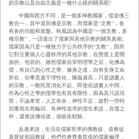
的宗教以及自由主義是一種什么樣的關系呢?
中國與西方不同，是一個多神教國家，儒道佛三
教合一，其中道與佛是宗教，而儒家是“文教”，各
有各的功能和底盤。秋風認為中國是“一個文教，多
種宗教”，一語道出了儒家與其他宗教的關系真相。
儒家因為只是一種致力于公共秩序的“文教”，因而
它對注重個人心靈秩序的其他宗教，在態度上是開
放的、包容的。雖然儒家自宋明理學之后，化佛為
儒，有自己的心性之學、修身之道，自有安身立命
所在，但畢竟過于理性化，陳義過高，只是讀書人
的宗教，一般民眾消化不起。即使在讀書人中間，
作為心性之學的儒學也有其有限性，因為其只談現
世，不論來世，人文有余，神性不足，故對一些特
別重視生死輪回、有神性追求的儒生來說，在儒之
外，還會談佛信道，或皈依耶穌。
反過來說，生活在儒家世界的佛教徒、道教徒、
基督徒和回教徒，他們也會尊奉世俗的儒家倫理，