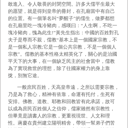
敢進入、令人敬畏的封閉空間。許多大儒平生最大
的愿望，就是得到皇帝的冊封，在孔廟當中有自己
的位置。有一個筆名叫“夢醒子”的儒生，做夢都想
在孔廟里吃一塊冷豬肉，感嘆曰：“人生啊，不吃一
塊冷豬肉，愧為此生!”黃先生指出：中國的百姓對孔
夫子是尊而不親，儒教“基本上是一個國家宗教，不
是一個私人宗教;它是一個公共宗教，不是一個個人
宗教”。儒教的基本性格太精英化了，關心的是治國
平天下的大事，在一個缺乏民主的社會當中，儒教
為了實現救世的理想，除了往國家權力的身上靠
拢，別無它途。
一般庶民百姓，天高皇帝遠，之所以需要宗教，
乃是為了救心，精神有依靠，命運有托付，生死有
安排。佛教、道教、耶教和回教皆有此承諾，故可
以成為庶民百姓個人之信仰，儒家雖然有宗教性，
但畢竟是讀書人的宗教，更重視現世、人文和理
性。蔣慶在貴州建立陽明精舍，帶領一幫弟子們苦