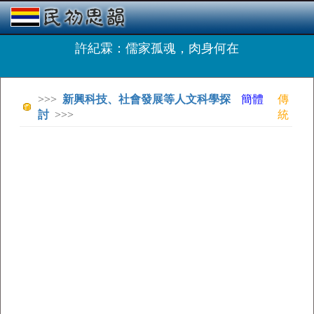
許紀霖：儒家孤魂，肉身何在
>>>
新興科技、社會發展等人文科學探
簡體
傳
討
>>>
統