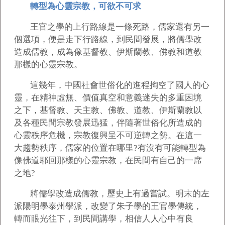
轉型為心靈宗教，可欲不可求
王官之學的上行路線是一條死路，儒家還有另一
個選項，便是走下行路線，到民間發展，將儒學改
造成儒教，成為像基督教、伊斯蘭教、佛教和道教
那樣的心靈宗教。
這幾年，中國社會世俗化的進程掏空了國人的心
靈，在精神虛無、價值真空和意義迷失的多重困境
之下，基督教、天主教、佛教、道教、伊斯蘭教以
及各種民間宗教發展迅猛，伴隨著世俗化所造成的
心靈秩序危機，宗教復興呈不可逆轉之勢。在這一
大趨勢秩序，儒家的位置在哪里?有沒有可能轉型為
像佛道耶回那樣的心靈宗教，在民間有自己的一席
之地?
將儒學改造成儒教，歷史上有過嘗試。明末的左
派陽明學泰州學派，改變了朱子學的王官學傳統，
轉而眼光往下，到民間講學，相信人人心中有良