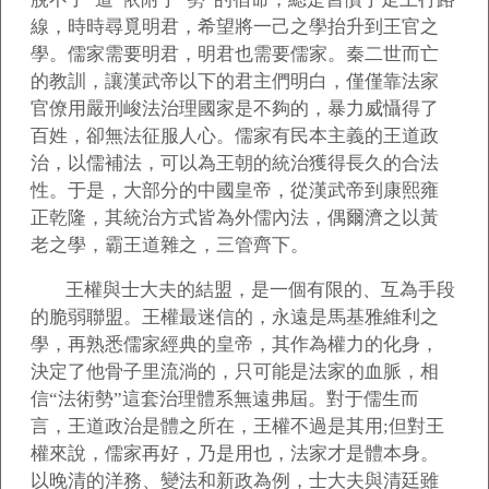
線，時時尋覓明君，希望將一己之學抬升到王官之
學。儒家需要明君，明君也需要儒家。秦二世而亡
的教訓，讓漢武帝以下的君主們明白，僅僅靠法家
官僚用嚴刑峻法治理國家是不夠的，暴力威懾得了
百姓，卻無法征服人心。儒家有民本主義的王道政
治，以儒補法，可以為王朝的統治獲得長久的合法
性。于是，大部分的中國皇帝，從漢武帝到康熙雍
正乾隆，其統治方式皆為外儒內法，偶爾濟之以黃
老之學，霸王道雜之，三管齊下。
王權與士大夫的結盟，是一個有限的、互為手段
的脆弱聯盟。王權最迷信的，永遠是馬基雅維利之
學，再熟悉儒家經典的皇帝，其作為權力的化身，
決定了他骨子里流淌的，只可能是法家的血脈，相
信“法術勢”這套治理體系無遠弗屆。對于儒生而
言，王道政治是體之所在，王權不過是其用;但對王
權來說，儒家再好，乃是用也，法家才是體本身。
以晚清的洋務、變法和新政為例，士大夫與清廷雖