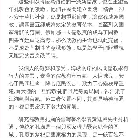
這些年以蔣慶為領袖的一派新儒家，也在重蹈當
年孔教會的覆轍，他們在民間建立書院、精舍，卻
不安于草根社會，總是想重返廟堂，讓儒教成為國
教，讓四書五經成為欽定的教育范本，甚至列入國
家考試的范圍。假如哪一天儒教真的成為了國教，
四書五經重返高考，那么儒教的生命也就此完蛋，
不是成為宰制性的意識形態，就是為學子們既重視
又厭惡的晉身敲門磚。
我個人的觀察和感受，海峽兩岸的民間儒教學有
很大的差異，臺灣的儒教有草根氣、人情味兒，安
心于民間社會，關心庶民疾苦，致力于心靈秩序重
建;而大陸的一些儒教徒們雖然身處民間，卻沾染了
江湖氣與官氣。這二者位置不同，其實是精神相通
的：都是要當天下老大的霸氣。
研究儒教與孔廟的臺灣著名學者黃進興先生分析
過，傳統的孔廟是一個與國家權力緊密結合的圣
域，孔廟的祭祀是國家權力的展現，是一般百姓不