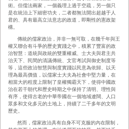
術。但儒法兩家，一個義理上過于空疏，另一個只
是在統治上下細密功夫，二者都無法開出超越于人
君的、具有最高立法意志的政道，即剛性的憲政架
構。
傳統的儒家政治，并非一無可取，在幾千年與王
權又聯合有斗爭的歷史實踐之中，積累了豐富的政
治智慧：道統與政統的雙重權威、士大夫與君主共
治天下、民間的清議傳統、文官考試與御史制度等
等，這些政治智慧與制度實踐以民意為依歸、以天
理為最高價值，以儒家士大夫為社會中堅力量，在
相當大的程度上限制了皇權獨霸天下，使得中國政
治在若干朝代和歷史時期之中保持了清明、理性與
有序，使得古老的中華帝國在一個地域遼闊、人口
眾多和文化多元的土地上，持續了二千多年的文明
歷史。
然而，儒家政治具有自身不可克服的內在限制，