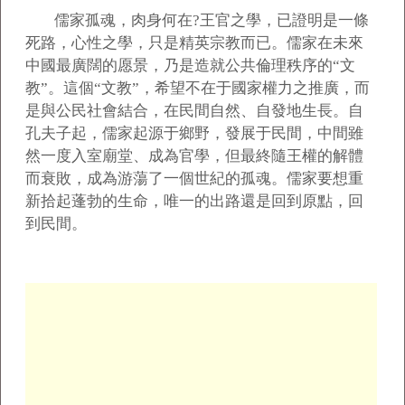
儒家孤魂，肉身何在?王官之學，已證明是一條
死路，心性之學，只是精英宗教而已。儒家在未來
中國最廣闊的愿景，乃是造就公共倫理秩序的“文
教”。這個“文教”，希望不在于國家權力之推廣，而
是與公民社會結合，在民間自然、自發地生長。自
孔夫子起，儒家起源于鄉野，發展于民間，中間雖
然一度入室廟堂、成為官學，但最終隨王權的解體
而衰敗，成為游蕩了一個世紀的孤魂。儒家要想重
新拾起蓬勃的生命，唯一的出路還是回到原點，回
到民間。