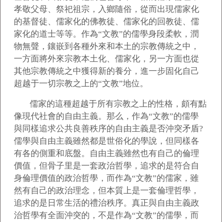
孝敬父母、祭祀祖宗，入鄉隨俗，從而出現儒家化
的基督徒、儒家化的佛教徒、儒家化的回教徒、儒
家化的道士等等。作為“文教”的儒學身段柔軟，潤
物無聲，鑲嵌到各種外來和本土的宗教傳統之中，
一方面將外來宗教本土化、儒家化，另一方面也從
其他宗教傳統之中獲得新的養分，進一步固化自己
超越于一切宗教之上的“文教”地位。
儒家的這種超越于所有宗教之上的性格，頗有點
像現代社會的自由主義。那么，作為“文教”的儒學
與同樣追求公共良善秩序的自由主義是否沖突矛盾?
儒學與自由主義雖然都是世俗化的學說，但同樣各
有各的側重和底盤。自由主義雖然也有自己的倫理
價值，但骨子里是一套政治哲學，追求的是符合自
身倫理價值的政治哲學，而作為“文教”的儒家，雖
然有自己的政治理念，但本質上是一套倫理哲學，
追求的是日常生活的禮治秩序。真正與自由主義政
治哲學有全面沖突的，不是作為“文教”的儒學，而