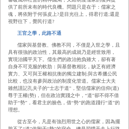
供了前所未有的時代良機。問題只是在于：儒家之
魂，將依附于何張皮上?是目光往上，得君行道;還是
視野往下，覺民行道?
王官之學，此路不通
儒家與基督教、佛教不同，不僅是入世之學，且
具有很強的政治性，其最高的成就乃是經世致用，
實現治國平天下。儒生們的政治抱負雖大，卻有著
自身不可克服的軟肋：與基督教相比，缺乏有經濟
實力、又可與王權相抗衡的獨立建制;與古希臘公民
比較，也沒有參與政治的制度化管道。儒家士大夫
雖然謹記孔夫子的“士志于道”，堅信儒家的信仰(道)
尊于王權(勢)，但在政治實踐之中，“道”卻不得不借
助于“勢”，看君主的臉色，借“勢”的跑道踐行“道”的
理想。
從古至今，凡是有強烈用世之心的儒家，因為擺
脫不了“道”依附于“勢”的宿命，總是習慣于走上行路