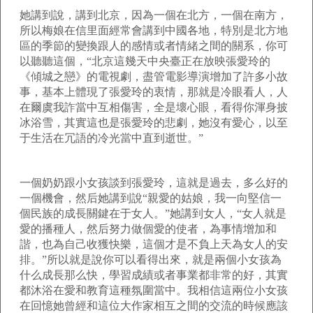
她講到說，講到北京，因為一個在北方，一個在南方，
所以梅娘在信里面經常會講到中國各地，特別是北方地
區的季節的變換跟人的感情或者情緒之間的關系，你可
以聽聽這個，“北京這幾天中央臺正在放映張愛玲的
《傾城之戀》的電視劇，盡管電影導演增加了許多小故
事，基本上體現了張愛玲的衷情，那就是冷眼看人，人
在爾虞我詐當中互相傷害，全是壞心眼，看得你渾身披
冰浴雪，其實這也是張愛玲的悲劇，她沒有愛心，以至
于生活在冗語的冷光當中直到逝世。”
一個奶奶跟小女孩談到張愛玲，這就是過去，多么好的
一個機會，然后她講到說“親愛的姑娘，我一向堅信一
個民族的成長關鍵在于女人。”她講到女人，“女人就是
愛的播種人，然后努力做個愛的使者，為事情增加和
諧，也為自己收獲快樂，這個才是不負上天為女人的安
排。”所以就是說你可以看得出來，就是兩個小女孩為
什么成長那么快，學習成績或者事業都非常的好，其實
都沐浴在愛和教育這種氛圍當中。我相信這兩位小女孩
在回憶她曾經和這位大作家相互之間的交流的時候應該