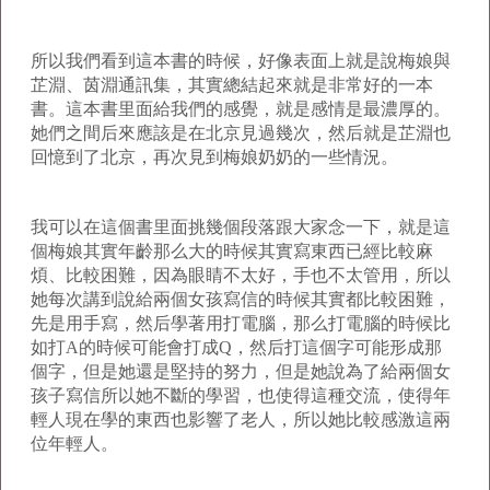
所以我們看到這本書的時候，好像表面上就是說梅娘與
芷淵、茵淵通訊集，其實總結起來就是非常好的一本
書。這本書里面給我們的感覺，就是感情是最濃厚的。
她們之間后來應該是在北京見過幾次，然后就是芷淵也
回憶到了北京，再次見到梅娘奶奶的一些情況。
我可以在這個書里面挑幾個段落跟大家念一下，就是這
個梅娘其實年齡那么大的時候其實寫東西已經比較麻
煩、比較困難，因為眼睛不太好，手也不太管用，所以
她每次講到說給兩個女孩寫信的時候其實都比較困難，
先是用手寫，然后學著用打電腦，那么打電腦的時候比
如打
A
的時候可能會打成
Q
，然后打這個字可能形成那
個字，但是她還是堅持的努力，但是她說為了給兩個女
孩子寫信所以她不斷的學習，也使得這種交流，使得年
輕人現在學的東西也影響了老人，所以她比較感激這兩
位年輕人。