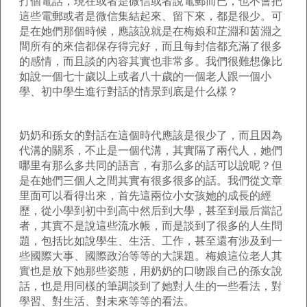
打個電話，現在或者是微信或者說電郵而已，也不會把
這些電郵或者是微信集結起來、留下來，都是很少。可
是在她們那個時候，應該說就是在梅娘和芷淵和茵淵之
間所有的來信都保存得完好，而且每封信都充滿了很多
的感情，而且談的內容其實也非常多。我們很難想像比
如說一個七十歲以上或者八十歲的一個老人跟一個小
學、初中學生進行對話的情景到底是什么樣？
奶奶和孫女的對話在這個時代應該是很少了，而且因為
代溝的關系，不止是一個代溝，其實隔了兩代人，她們
哪里有那么多共同的語言，有那么多的話可以說呢？但
是在她們三個人之間其實有很多很多的話。我們從文章
里面可以看得出來，首先這兩位小女孩她的成長的經
歷，從小學到初中到高中然后到大學，甚至到最后當記
者，其實不是說這些流水帳，而是談到了很多的人生問
題，包括比如說學生、生活、工作，甚至還有涉及到一
些國際大事、國際政治等等的大課題。梅娘這位老人其
實也是放下她那些姿態，用奶奶的口吻跟自己的孫女說
話，也是用同樣的筆調談到了她對人生的一些看法，對
學習、對生活、對未來等等的看法。