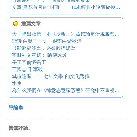
《駱駝祥子》：一個農民進城的故事
文事 賞花賞月賞“封面”——10本經典小說舊貌換新顏
推薦文章
大一陸出版第一本《慶親王》蓋棺論定活脫脫曾一的慶一紅
讀詩 白發三千丈：跟李白游秋浦
只能輕描淡寫，必須輕描淡寫
寧財神文章選： 隨便說說
岳王亭前懷岳王
三國志-千軍破
城市隱匿：“十七年文學”的文化選擇
水生
為什么我們在《德意志意識形態》研究中不重視施蒂納？
評論集
暫無評論。