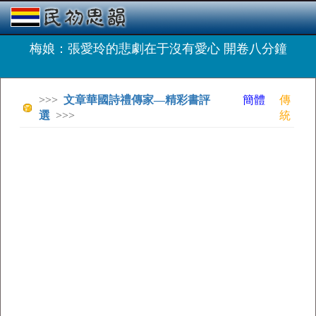
梅娘：張愛玲的悲劇在于沒有愛心 開卷八分鐘
>>>
文章華國詩禮傳家—精彩書評
簡體
傳
選
>>>
統