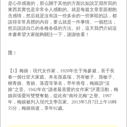
是心存感激的，那么關于其他的方面比如說芷淵所寫的
東西其實也是非常令人感動的。就是每篇文章里面都飽
含感情，然后就是沒有說一些多余的一些寒暄的話，都
談得非常具體的內容，要么就是一件事情、一個想法，
然后談談自己的各種各樣的方法。好，這天我們介紹這
本書希望大家能夠關注一下，謝謝收看！
注：
【
1
】梅娘：現代女作家，
1920
年生于海參崴，長于長
春一個仕宦大家庭。本名孫嘉瑞，另有敏子、孫敏子、
柳青娘、青娘、落霞等筆名，早年喪母，梅娘諧“沒
娘”之音。
1942
年在“讀者最喜愛的女作家”評選活動，梅
娘與張愛玲雙雙奪魁，從此有“南玲北梅”之譽。
1997
年，梅娘被列入現代文學百家。
2013
年
5
月
7
日上午
10
時
35
分，梅娘病逝，享年
92
歲。