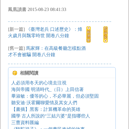
鳳凰讀書 2015-08-23 08:41:33
[新一篇]
《臺灣老兵 口述歷史》：烽
火歲月與飄零時世 開卷八分鐘
[舊一篇]
馬家輝：在高級餐廳怎樣點酒
才不會被騙 開卷八分鐘
相關閱讀
人必須用冬天的心境去注視
海與帝國 明清時代_（日）上田信著
畢淑敏：優等的心，不必華麗，但必須堅固
聽安迪·沃霍爾聊愛情及其女人們
【書摘】黑客：計算機革命的英雄
國學 古人所說的“三姑六婆”是指哪些人
三曹資料匯編