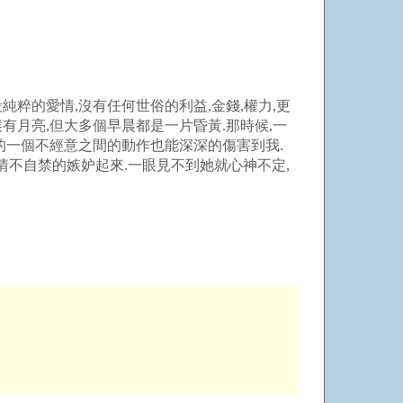
粹的愛情,沒有任何世俗的利益,金錢,權力,更
有月亮,但大多個早晨都是一片昏黃.那時候,一
的一個不經意之間的動作也能深深的傷害到我.
情不自禁的嫉妒起來.一眼見不到她就心神不定,