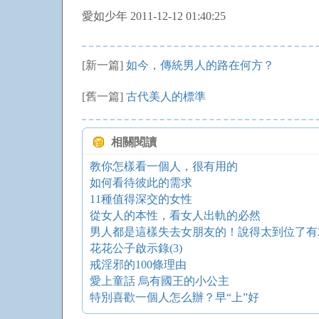
愛如少年 2011-12-12 01:40:25
[新一篇]
如今，傳統男人的路在何方？
[舊一篇]
古代美人的標準
相關閱讀
教你怎樣看一個人，很有用的
如何看待彼此的需求
11種值得深交的女性
從女人的本性，看女人出軌的必然
男人都是這樣失去女朋友的！說得太到位了有
花花公子啟示錄(3)
戒淫邪的100條理由
愛上童話 烏有國王的小公主
特別喜歡一個人怎么辦？早“上”好