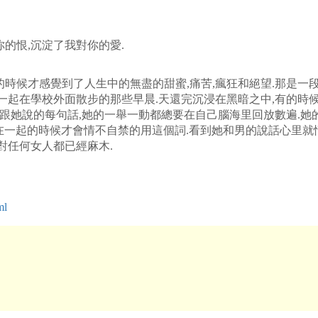
的恨,沉淀了我對你的愛.
時候才感覺到了人生中的無盡的甜蜜,痛苦,瘋狂和絕望.那是一段純
一起在學校外面散步的那些早晨.天還完沉浸在黑暗之中,有的時候
,跟她說的每句話,她的一舉一動都總要在自己腦海里回放數遍.她
她在一起的時候才會情不自禁的用這個詞.看到她和男的說話心里就
對任何女人都已經麻木.
ml