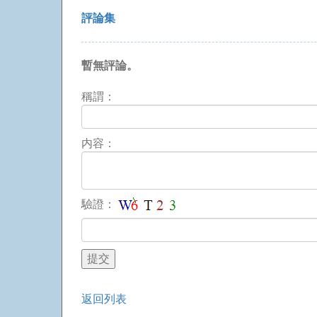
評論集
暫無評論。
稱謂：
内容：
驗證：
返回列表