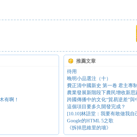
推薦文章
待用
晚明小品選注（十）
費正清中國新史 第一卷 君主專制
農業發展新階段下農民增收新思
木有啊！
跨國傳播中的文化“貿易逆差”與
這個項目要多久開發完成？
[10.10]林語堂：我要有敢做我
Google的HTML 5之歌
《拆掉思維里的墻》