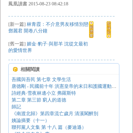
鳳凰讀書 2015-08-23 08:42:18
[新一篇]
林青霞：不介意男友移情別戀
鄧麗君 開卷八分鐘
[舊一篇]
媚金·豹子·與那羊 沈從文最初
的愛情世界
相關閱讀
吾國與吾民 第七章 文學生活
唐德剛 - 民國前十年 洪憲皇帝的末日和護國運動的疑團
詩經典·雪夜林邊小立 弗羅斯特
第二章 第三節 窮人的道德
師記
《南渡北歸》第四章流亡歲月 清溪閣醉別
姨論摘要（十一）
聯邦黨人文集 第 十八 篇（麥迪遜）