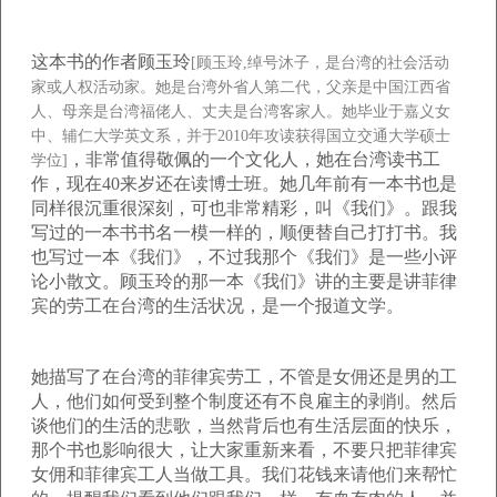
这本书的作者顾玉玲
[
顾玉玲,
绰号沐子，是台湾的社会活动
家或人权活动家。她是台湾外省人第二代，父亲是中国江西省
人、母亲是台湾福佬人、丈夫是台湾客家人。她毕业于嘉义女
中、辅仁大学英文系，并于
2010
年攻读获得国立交通大学硕士
，非常值得敬佩的一个文化人，她在台湾读书工
学位]
作，现在
40
来岁还在读博士班。她几年前有一本书也是
同样很沉重很深刻，可也非常精彩，叫《我们》。跟我
写过的一本书书名一模一样的，顺便替自己打打书。我
也写过一本《我们》，不过我那个《我们》是一些小评
论小散文。顾玉玲的那一本《我们》讲的主要是讲菲律
宾的劳工在台湾的生活状况，是一个报道文学。
她描写了在台湾的菲律宾劳工，不管是女佣还是男的工
人，他们如何受到整个制度还有不良雇主的剥削。然后
谈他们的生活的悲歌，当然
背后
也有生活层面的快乐，
那个书也影响很大，让大家重新来看，不要只把菲律宾
女佣和菲律宾工人当做工具。我们花钱来请他们来帮忙