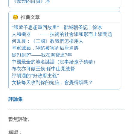
《致命的自負》序
推薦文章
“讓孟子思想重回故里”—鄒城朝圣記丨徐冰
人和機器 ——技術的社會學和形而上學問題
何鳳農：《三國》教我們怎樣用人
率軍滅蜀，誣陷被害的后唐名將
從P1到P7——我在淘寶這7年
中國最全的地名謎語（沒事給孩子猜猜）
布衣亦可傲王侯 孫中山見總督
評胡適的“好政府主義”
女孩每天收到你的短信，會覺得煩嗎？
評論集
暫無評論。
稱謂：