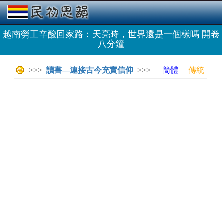
越南勞工辛酸回家路：天亮時，世界還是一個樣嗎 開卷
八分鐘
>>>
讀書—連接古今充實信仰
>>>
簡體
傳統