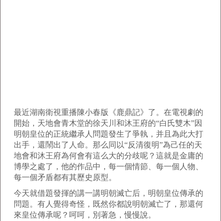
最近湖南衛視重播陳小春版《鹿鼎記》了。在電視劇的
開始，天地會青木堂的徐天川和沐王府的“白氏雙木”因
明朝皇位的正統繼承人問題發生了爭執，并且為此大打
出手，還鬧出了人命。那么同以“反清復明”為己任的天
地會和沐王府為何會有這么大的分歧呢？這就是金庸的
博學之處了，他的作品中，每一個情節、每一個人物、
每一個矛盾都有其歷史原型。
今天就借題發揮的講一講明朝滅亡后，明朝皇位傳承的
問題。有人覺得奇怪，既然你都說明朝滅亡了，那還何
來皇位傳承呢？呵呵，別著急，慢慢說。