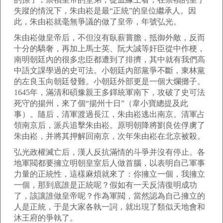
失蹤的情況下，朱由崧是最“正統”的皇位繼承人。因
此，朱由崧就毫無爭議的做了皇帝，年號弘光。
朱由崧做皇帝后，不但沒有臥薪嘗膽，抵御外敵，反而
十分的驕奢，再加上馬士英、阮大誠等奸臣從中作梗，
南明朝廷內的很多忠臣都遭到了排擠，其中就有我們高
中語文課學過的史可法。小朝廷內部黨爭不斷，東林黨
的左良玉向朝廷發難。小朝廷外部更是一個大爛攤子。
1645年，滿清和碩豫親王多鐸統軍南下，攻破了史可法
死守的揚州，來了個“揚州十日”（韋小寶總提及此
事）。隨后，清軍渡過長江，朱由崧逃出南京。清軍占
領南京后，派兵追擊朱由崧。原明朝降將劉良佐俘虜了
朱由崧，并將其押解回南京，次年朱由崧在北京被殺。
弘光政權滅亡后，漢人反抗滿情的斗爭并沒有停止。各
地軍閥都要擁立明朝皇室后人做首腦，以表明自己軍事
力量的正統性，這樣麻煩就來了：你擁立一個，我擁立
一個，那到底誰是正統呢？假如有一天反清復明成功
了，該讓誰做皇帝呢？作為軍閥，當然認為自己擁立的
人是正統，于是大家各執一詞，就出現了類似天地會和
沐王府的爭執了。