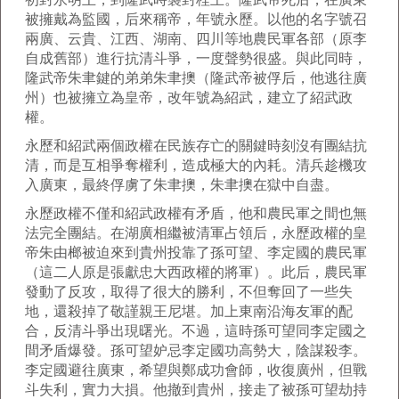
被擁戴為監國，后來稱帝，年號永歷。以他的名字號召
兩廣、云貴、江西、湖南、四川等地農民軍各部（原李
自成舊部）進行抗清斗爭，一度聲勢很盛。與此同時，
隆武帝朱聿鍵的弟弟朱聿擙（隆武帝被俘后，他逃往廣
州）也被擁立為皇帝，改年號為紹武，建立了紹武政
權。
永歷和紹武兩個政權在民族存亡的關鍵時刻沒有團結抗
清，而是互相爭奪權利，造成極大的內耗。清兵趁機攻
入廣東，最終俘虜了朱聿擙，朱聿擙在獄中自盡。
永歷政權不僅和紹武政權有矛盾，他和農民軍之間也無
法完全團結。在湖廣相繼被清軍占領后，永歷政權的皇
帝朱由榔被迫來到貴州投靠了孫可望、李定國的農民軍
（這二人原是張獻忠大西政權的將軍）。此后，農民軍
發動了反攻，取得了很大的勝利，不但奪回了一些失
地，還殺掉了敬謹親王尼堪。加上東南沿海友軍的配
合，反清斗爭出現曙光。不過，這時孫可望同李定國之
間矛盾爆發。孫可望妒忌李定國功高勢大，陰謀殺李。
李定國避往廣東，希望與鄭成功會師，收復廣州，但戰
斗失利，實力大損。他撤到貴州，接走了被孫可望劫持