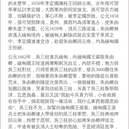
的永歷帝，1656年李定國擁桂王回師云南。次年孫可望
率軍征討李定國，大西軍內部同室操戈。孫可望兵力雖
眾，但驕橫妒功，軍心不附，被李定國所敗。公元1658
年，孫可望部降清，貴州、廣西均為清軍進占，使朱由
榔失盡了地盤。公元1659年，清兵三路追逼，朱由榔無
奈逃入緬甸境內，被緬甸人解除武裝后安置于草房之
中。李定國連連交涉，欲迎朱由榔回云南，均為緬甸國
王拒絕。
公元1662年，吳三桂進兵緬甸，向緬甸國王索取朱由
榔，緬甸國王哇達姆摩剛弒兄自立，內部不穩，無力與
吳三桂對抗，只得答應吳三桂的請求，發兵3000圍住朱
由榔的住所，假稱要與朱由榔盟誓，要他的隨從出屋飲
咒水。朱由榔的隨從次第而出，一個個被殺。朱由榔自
知難以脫身，哭著寫信給吳三桂，斥責了吳三桂叛明助
清，忘恩負義，最后又說“我如今兵衰力弱，小命就握
在你手中，倘若能留我一條活命，我什么東西都愿意給
你”。吳三桂不允，加緊向緬甸國王催索。緬甸國王派
兵士把朱由榔連人帶座抬到吳三桂軍營。吳三桂將他押
回云南，拘禁于昆明。吳三桂担心如將朱由榔押送北
京，中途有被反清人士劫奪的危險。于是經清廷批準，