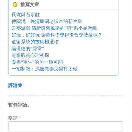
推薦文章
長坑與石水缸
傅國涌：晚清民國老課本的新生命
云夢游戲 清新懷舊風格的“萌”系小品游戲
好玩，好好玩 菠蘿科學獎得獎會獎菠蘿嗎？
遺留系統的技術棧遷移
論道德的“應當”
電影觀賞心理初探
廢書“重生”的另一種可能
一招制敵：馮唐教泰戈爾打太極
評論集
暫無評論。
稱謂：