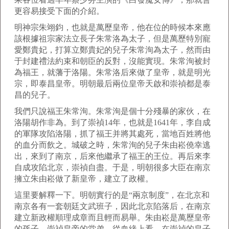
更容易接受下面的介紹。
明神宗朱翊鈞，也就是萬歷皇帝，他在位的時候本來應
該根據祖宗家法立長子朱常洛為太子，但是萬歷特別寵
愛鄭貴妃，打算立鄭貴妃的兒子朱常洵為太子，然而由
于封建禮法約束和朝臣的反對，沒能實現。朱常洵被封
為福王，就藩于洛陽。朱常洛后來做了皇帝，就是明光
宗，即泰昌皇帝。明朝最后兩位皇帝天啟和崇禎都是泰
昌的兒子。
我們只說福王朱常洵。朱常洵是個十分殘暴的家伙，在
洛陽胡作非為。到了崇禎14年，也就是1641年，李自成
的軍隊攻陷洛陽，抓了福王并將其處死，當地百姓將他
的血分而飲之。城破之時，朱常洵的兒子朱由崧僥幸逃
出，來到了南京，后來他繼承了福王的王位。再后來李
自成攻陷北京，崇禎自盡。于是，明朝很多大臣在南京
擁立朱由崧做了新皇帝，建立了政權。
這里要解釋一下。明朝實行的是“兩京制度”，在北京和
南京各有一套朝廷文武班子，因此北京陷落后，在南京
建立新政權順理成章而且輕而易舉。朱由崧是萬歷皇帝
的孫子，崇禎皇帝的堂弟，從血緣上看，在崇禎的皇子