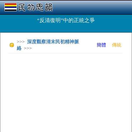
“反清復明”中的正統之爭
>>>
深度觀察清末民初精神脈
簡體
傳統
絡
>>>