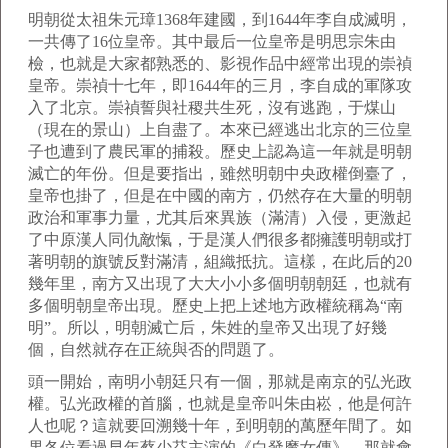
明朝從太祖朱元璋1368年建國，到1644年李自成滅明，
一共傳了16位皇帝。其中最后一位皇帝是明思宗朱由
檢，也就是大家都熟悉的、影視作品中經常出現的崇禎
皇帝。崇禎十七年，即1644年的三月，李自成的軍隊攻
入了北京。崇禎誓與社稷共生死，沒有逃跑，于煤山
（現在的景山）上自盡了。本來已經逃出北京的三位皇
子也遭到了農民軍的捕殺。歷史上認為這一年就是明朝
滅亡的年份。但是要指出，雖然明朝中央政權倒臺了，
皇帝也掛了，但是在中國的南方，仍然存在大量的明朝
政治和軍事力量，尤其后來異族（滿清）入侵，更激起
了中原漢人同仇敵愾，于是漢人們很多都擁護明朝或打
著明朝的旗號反對滿清，組織抵抗。這樣，在此后的20
幾年里，南方又出現了大大小小多個明朝朝廷，也就有
多個明朝皇帝出現。歷史上把上述地方政權統稱為“南
明”。所以，明朝滅亡后，朱姓的皇帝又出現了好幾
個，自然就存在正統與否的問題了。
頭一開始，南明小朝廷只有一個，那就是南京的弘光政
權。弘光政權的首腦，也就是皇帝叫朱由崧，他是何許
人也呢？這就要回溯幾十年，到明朝的萬歷年間了。如
果各位看過早年蔡少芬主演的《白發魔女傳》，那就會