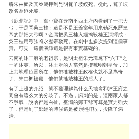
將朱由榔及其眷屬押到昆明篦子坡絞死。從此，篦子坡
改名為迫死坡。
《鹿鼎記》中，韋小寶在云南平西王府內看到了一把大
弓，于是問吳三桂：這是不是王爺當年用來勒死永歷皇
帝的那把大弓啊？金庸把吳三桂入緬擒殺桂王演繹成：
吳三桂用弓弦將永歷帝勒死。在劇中也多次提到這個事
實。可見，這個演繹還是很有事實基礎的。
云南的沐王府的老祖宗，是明太祖朱元璋麾下“六王”之
一的沐英。所以，沐王府的人當然是擁戴明朝皇帝，加
上其地理位置所在，他們擁戴桂王政權也就不足為奇
了。朱由榔被殺，他們就擁戴桂王的后人了。
有了上邊的介紹，就不難理解為什么天地會和沐王府之
間會有這么大的分歧了。不過，諷刺的是，這兩家人都
不爭氣，說啥都是白扯。臺灣的鄭王爺可算是實力強大
了，但是到了鄭經的時候還是被康熙打敗，投降了滿
清。