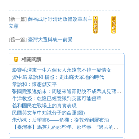
[新一篇]
薛福成呼吁清廷政體改革君主
立憲
[舊一篇]
臺灣大選與統一前景
相關閱讀
影響毛澤東一生六個女人永遠忘不掉一癡情女
資中筠 章詒和 楊照：走出瞞天罩地的時代
章詒和：懷想儲安平
張國燾叛逃始末：周恩來通宵勸說不成帶其見蔣介石
牛津教授：乾隆已經意識到英國可能侵華
義和團民在戰場上的真實表現
民國與文革中知識分子的命運(圖)
朱幼棣：后望書6——危機：從敦煌到羅布泊
【臺灣事】馬英九的那些年、那些事：“過去的挫折就別再回首…”