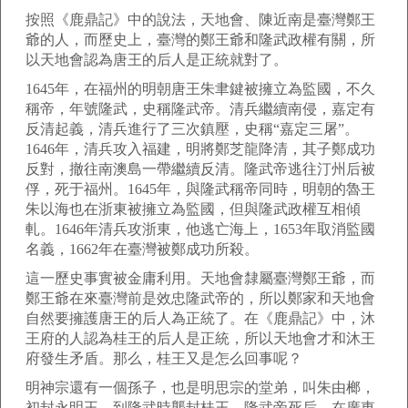
按照《鹿鼎記》中的說法，天地會、陳近南是臺灣鄭王
爺的人，而歷史上，臺灣的鄭王爺和隆武政權有關，所
以天地會認為唐王的后人是正統就對了。
1645年，在福州的明朝唐王朱聿鍵被擁立為監國，不久
稱帝，年號隆武，史稱隆武帝。清兵繼續南侵，嘉定有
反清起義，清兵進行了三次鎮壓，史稱“嘉定三屠”。
1646年，清兵攻入福建，明將鄭芝龍降清，其子鄭成功
反對，撤往南澳島一帶繼續反清。隆武帝逃往汀州后被
俘，死于福州。1645年，與隆武稱帝同時，明朝的魯王
朱以海也在浙東被擁立為監國，但與隆武政權互相傾
軋。1646年清兵攻浙東，他逃亡海上，1653年取消監國
名義，1662年在臺灣被鄭成功所殺。
這一歷史事實被金庸利用。天地會隸屬臺灣鄭王爺，而
鄭王爺在來臺灣前是效忠隆武帝的，所以鄭家和天地會
自然要擁護唐王的后人為正統了。在《鹿鼎記》中，沐
王府的人認為桂王的后人是正統，所以天地會才和沐王
府發生矛盾。那么，桂王又是怎么回事呢？
明神宗還有一個孫子，也是明思宗的堂弟，叫朱由榔，
初封永明王，到隆武時襲封桂王。隆武帝死后，在廣東