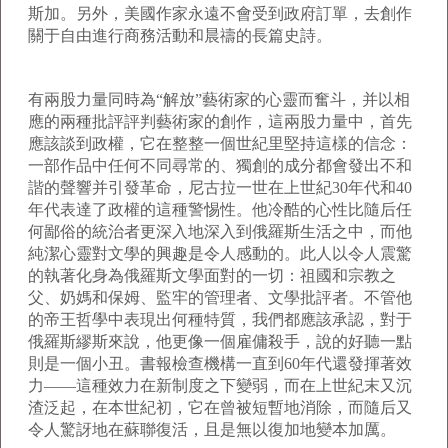
斯加。另外，美國作家永遠不會受到政府訂單，去創作
關于自由進行商務活動和晨禱的長篇史詩。
有兩股力量同時為“解放”藝術家的心靈而奮斗，并以相
應的兩種批評評判藝術家的創作，這兩股力量中，首先
應該談到政權，它在整整一個世紀里堅持這樣的信念：
一部作品中任何不同尋常的、獨創的成分都會發出不和
諧的聲響并引發革命，尼古拉一世在上世紀
30
年代和
40
年代表達了政權的這種警惕性。他冷酷的心性比隨后任
何鄙俗的統治者更深入地深入到俄羅斯生活之中，而他
純潔心靈對文學的興趣是令人感動的。此人以令人震驚
的執著化身為俄羅斯文學面對的一切：祖國和宗教之
父、奶媽和保姆、監牢的管理者、文學批評者。不管他
的帝王哲學中表現出何種特質，我們都應該承認，對于
俄羅斯繆斯來說，他更像一個雇傭殺手，說的好聽一點
則是一個小丑。書報檢查機構一直到
60
年代還發揮著效
力——這種效力在新制度之下變弱，而在上世紀末又沉
渣泛起，在本世紀初，它在曾被短暫地消除，而隨后又
令人驚訝地在蘇聯復活，且是無以復加地變本加厲。