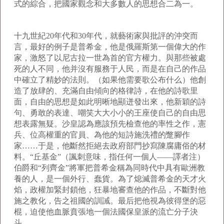
式的綜合，把國家觀念和大多數人的思想合二為一。
十九世紀
20
年代和
30
年代，就藝術家與批評的沖突而
言，最好的例子是普希金，他是俄羅斯第一個偉大的作
家，激怒了以尼古拉一世為首的官方權力。與那些被處
死的人不同，他并沒有服務于人民，而是在自己的作品
中確立了精妙的法則。（如果他需要歌公布什么）他創
造了放肆的、充滿自由傾向的格律詩，在他的詩歌里
面，自由的思想是如此明晰地顯迸發出來，他新穎的詩
句、勇敢的表達、嘲笑大大小小的王座使自己的自由思
想表露無疑。沙皇認為應該預先檢查他的率性之作，憲
兵、位高權重的官員、為他的短詩施洗禮的蹩腳作
家……于是，他斷然拒絕去政府部門抄寫陳腐庸俗的材
料。“丘基金”（諷刺意味，指任何一個人——譯者注）
伯爵和“列齊金”將軍把普希金稱為同時代中具有歐洲教
養的人，是一個外行、蠢貨。為了熄滅普希金的天才火
焰，政權加緊封鎖他，狂暴地審查他的作品，不斷對他
施之教化，告之祖國的訓誡。最后把他視為彼得堡的惡
棍，迫使他血脈賁張地一個法國保皇派的流亡分子決
斗。