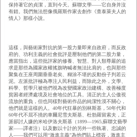
保持著它的貞潔，直到今天。蘇聯文學——它自身并沒
有錯。我們無法想像俄羅斯作家去創作《查泰萊夫人的
情人》那樣小說。
這樣，與藝術家對抗的第一股力量即來自政府，而反政
府的、功利主義的社會批評是壓制他們的第二股力量，
應當指出，這些批評家的修養、智慧、對人類尊嚴的追
求是那些為國家政權搖旗吶喊者無法比肩的，也與那些
聚集在王座周圍垂垂老矣、糊涂不堪的反動份子判若云
泥。左派批評極為專注人民利益，而除此之外，文學、
科學、哲學只被他們視為改變國家政治建構、改善極度
貧困者經濟處境及社會地位的工具。清正的主人公傲視
流放的重負，但也同樣對藝術作品的純潔性漠不關心，
他們就是這樣的人。
40
年代狂暴的別林斯基，
50
年代和
60
年代不屈不撓的車爾尼雪夫斯基、杜勃羅留索夫，正
派卻討人嫌的米哈伊洛夫斯基（
1899
—
1965,
蘇聯文藝學
家——譯者注）以及數以十計的另外一些執著、忠誠的
人——我們可以用“激進主義”為他們貼上標簽，激進主