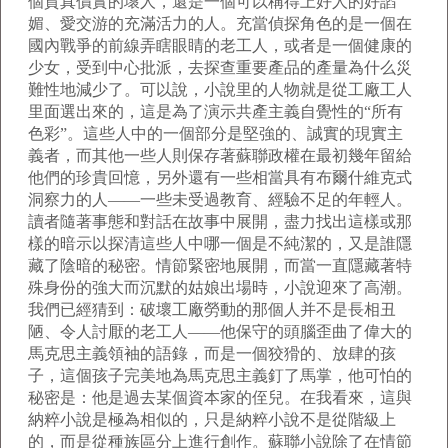
個貨真價實的壞人，還是一個可以稱得上好人的好諂
媚、愛交游的充滿活力的人。充當偵探角色的是一個在
國內戰爭的前線弄瞎眼睛的老工人，或者是一個健康的
少女，受到中心批派，去探查重要產品的產量為什么災
難性地減少了。可以說，小說里的人物就是從工廠工人
里面選出來的，這是為了演示共產主義自覺性的“所有
色彩”。這些人中的一個部分是堅強的、誠實的現實主
義者，而其他一些人則保存著蘇聯政權在最初幾年留給
他們的珍貴回憶，另外還有一些相當具有布爾什維克式
洞察力的人——一些未受過教育、經驗不足的年輕人。
讀者隨著事態和對話在故事中展開，盡力找出這樣或那
樣的暗示以探清這些人中哪一個是不純潔的，又是誰隱
藏了陰暗的秘密。情節緊密地展開，而當一直隱藏著特
殊身份的強大而沉默的姑娘出場時，小說迎來了高潮。
我們已經猜到：破壞工廠勞動的那個人并不是長相丑
陋、令人討厭的老工人——他保守的頭腦歪曲了偉大的
馬克思主義領袖的語錄，而是一個狡猾的、放肆的孩
子，這個孩子完美地為馬克思主義釘了馬掌，他可怕的
秘密是：他是過去某個資本家的侄兒。在我看來，這與
納粹小說是極為相似的，只是納粹小說不是從階級上
的，而是從種族區分上進行創作。蘇聯小說除了在情節