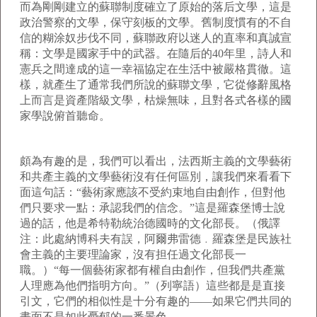
而為剛剛建立的蘇聯制度確立了原始的落后文學，這是
政治警察的文學，保守刻板的文學。舊制度慣有的不自
信的糊涂奴步伐不同，蘇聯政府以迷人的直率和真誠宣
稱：文學是國家手中的武器。在隨后的
40
年里，詩人和
憲兵之間達成的這一幸福協定在生活中被嚴格貫徹。這
樣，就產生了通常我們所說的蘇聯文學，它從修辭風格
上而言是資產階級文學，枯燥無味，且對各式各樣的國
家學說俯首聽命。
頗為有趣的是，我們可以看出，法西斯主義的文學藝術
和共產主義的文學藝術沒有任何區別，讓我們來看看下
面這句話：“藝術家應該不受約束地自由創作，但對他
們只要求一點：承認我們的信念。”這是羅森堡博士說
過的話，他是希特勒統治德國時的文化部長。（俄譯
注：此處納博科夫有誤，阿爾弗雷德﹒羅森堡是民族社
會主義的主要理論家，沒有担任過文化部長一
職。）“每一個藝術家都有權自由創作，但我們共產黨
人理應為他們指明方向。”（列寧語）這些都是是直接
引文，它們的相似性是十分有趣的——如果它們共同的
畫面不是如此憂郁的一番景色。