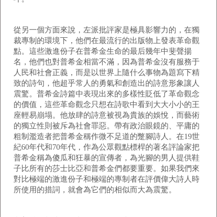
從另一個方面來說，左派批評家是極具影響力的，在獨
裁專制的環境下，他們在最流行的出版物上發表革命觀
點。這些激進份子在普希金生命的最后幾年中斐聲揚
名，他們也對普希金相當不滿，因為普希金沒有服務于
人民和社會正義，而是以世界上隨什么事物為題寫下精
致的詩句，他超乎常人的勇氣和創造出的詩意形象讓人
震驚。普希金詩篇中表現出來的多樣性貶低了革命觀念
的價值，這些革命觀念只想在詩歌中看到大大小小的王
座輕易崩塌。他放肆的詩意被視為貴族的娛悅，而藝術
的獨立性則被斥為社會罪惡。帶有政治眼鏡的、平庸的
粗制濫造者把普希金稱作微不足道的蹩腳詩人。在
19
世
紀
60
年代和
70
年代，作為公眾觀點標桿的著名評論家把
普希金稱為傻瓜和狂暴的宣傳者，為光腳的男人提供鞋
子比所有的莎士比亞和普希金們都要重要。如果我們來
對比極端的激進份子和極端的專制者在評價偉大詩人時
所使用的措詞，就會為它們的相似而大為震驚。