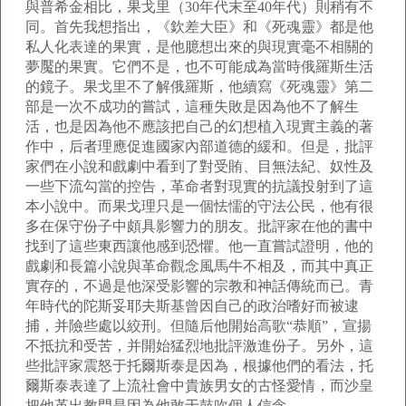
與普希金相比，果戈里（
30
年代末至
40
年代）則稍有不
同。首先我想指出，《欽差大臣》和《死魂靈》都是他
私人化表達的果實，是他臆想出來的與現實毫不相關的
夢魘的果實。它們不是，也不可能成為當時俄羅斯生活
的鏡子。果戈里不了解俄羅斯，他續寫《死魂靈》第二
部是一次不成功的嘗試，這種失敗是因為他不了解生
活，也是因為他不應該把自己的幻想植入現實主義的著
作中，后者理應促進國家內部道德的緩和。但是，批評
家們在小說和戲劇中看到了對受賄、目無法紀、奴性及
一些下流勾當的控告，革命者對現實的抗議投射到了這
本小說中。而果戈理只是一個怯懦的守法公民，他有很
多在保守份子中頗具影響力的朋友。批評家在他的書中
找到了這些東西讓他感到恐懼。他一直嘗試證明，他的
戲劇和長篇小說與革命觀念風馬牛不相及，而其中真正
實存的，不過是他深受影響的宗教和神話傳統而已。青
年時代的陀斯妥耶夫斯基曾因自己的政治嗜好而被逮
捕，并險些處以絞刑。但隨后他開始高歌“恭順”，宣揚
不抵抗和受苦，并開始猛烈地批評激進份子。另外，這
些批評家震怒于托爾斯泰是因為，根據他們的看法，托
爾斯泰表達了上流社會中貴族男女的古怪愛情，而沙皇
把他革出教門是因為他敢于鼓吹個人信念。