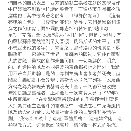
們自私的自我表達。西方的樂觀主義者在新的文學著作
中已經聽不到政治抗議的聲音了，而這些著作是那么陳
腐庸俗，其中較為著名的有：《靜靜的頓河》、《沒有
整塊的面包》、《狡猾的罪犯》等等，它們是鄙俗和陳
腐之作的頂點，而外國的雜志卻稱贊它們“熱血激
蕩”、“充滿力量”以及“讓人不可抗拒”，但是，天啊，有
的蘇聯蘇作竟然達到了艾普頓﹒劉易斯式的水平，（我
不想說出他的名字）。簡言之，那時凄涼的現實是：蘇
聯政府——它帶來了世界上最鄙俗的限制，它使作家私
人的冒險、勇敢的創作毫無可能，一切新鮮的、明亮
的、創造性的以及不同尋常的東西都被拒之門外。我們
用不著自我欺騙，是的，專制主義者會衰老并死去，但
國家主義絲毫不會改變，當斯大林取代了列寧，以及西
方稱之為克魯曉夫的赫魯曉夫上臺，一切都不會改變，
無論是誰是當權者。正如最后一次黨員大會（
1957
年）
中所宣稱的：“在文學和藝術領域的創作積極性理應深
入到為共產主義奮斗的靈魂之中，理應在心中充滿激情
以及信念的力量，以發展社會主義的自覺性和團體準
則。”我簡直喜歡上了這種“團體風格”，這種雄辯術，這
類說教方式，這個像紛飛雪片一樣的報刊模式的洪流。