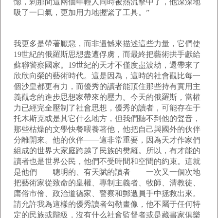
惚，剎那間這兩個年輕人同時被熱流擊中了，他深深地
吸了一口氣，更加用力地握緊了工具。”
我更多是帶著厭惡，而非遺憾來描述這些力量，它們使
19
世紀的俄羅斯思想盡遭俘虜，而最終把藝術拱手獻給
蘇聯警察國家。
19
世紀的天才不僅度盡波劫，還帶來了
欣欣向榮的藝術時代。這是因為，這時的社會觀比每一
個沙皇都更有力，而優秀的讀者能頂住那些持有實用主
義觀念的進步思想家帶來的壓力。今天的俄羅斯，當權
力已經完全壓制了社會思想，優秀的讀者，可能存在于
托木斯克或是其它什么地方，但我們聽不到他的聲音，
那些枯燥的文學快餐喂養著他，他把自己與國外的伙伴
分離開來。他的伙伴——這非常重要，因為天才作家們
組成的世界大家庭跨越了民族的樊籬。所以，有才能的
讀者也是世界公民，他們不受時間和空間的約束。這就
是他們——聰明的、有天賦的讀者——一次又一個次地
把藝術家從致命的皇權、專制主義者、牧師、清教徒、
庸俗市儈、政治道德家、警察和郵遞員手中拯救出來。
請允許我為這樣的優秀讀者勾勒畫像，他不屬于任何特
定的民族或階級，沒有什么社會監督者或是藏書家俱樂