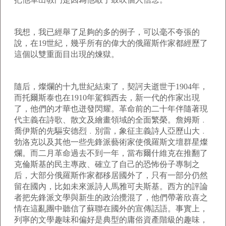
我想，我已經舉了足夠的多的例子，可以毫不夸張的
說，在
19
世紀，幾乎所有的偉大的俄羅斯作家都經歷了
這個以雙重面目出現的煉獄。
隨后，燦爛的十九世紀結束了，契訶夫逝世于
1904
年，
而托爾斯泰也在
1910
年駕鶴西去，新一代的作家出現
了，他們的才華也迸發閃耀。革命前的二十年伴隨著現
代主義在詩歌、散文及繪畫領域的全面繁榮。詹姆斯﹒
喬伊斯的先驅安德烈﹒別雷，象征主義詩人亞歷山大﹒
勃洛克以及其他一些先鋒派藝術家使俄羅斯文壇群星燦
爛。而二月革命過去不到一年，當布爾什維克在推翻了
克倫斯基的民主專政、確立了自己的恐怖份子專制之
后，大部分俄羅斯作家都移居國外了，只有一部分仍然
留在國內，比如未來派詩人馬雅可夫斯基。西方的評論
者把先鋒派文學與新生的政治攪混了，他們帶著欣喜之
情在這亂團中聽信了蘇聯在國外的宣傳話語。事實上，
列寧的文學趣味和偏好是典型的庸俗資產階級的趣味，