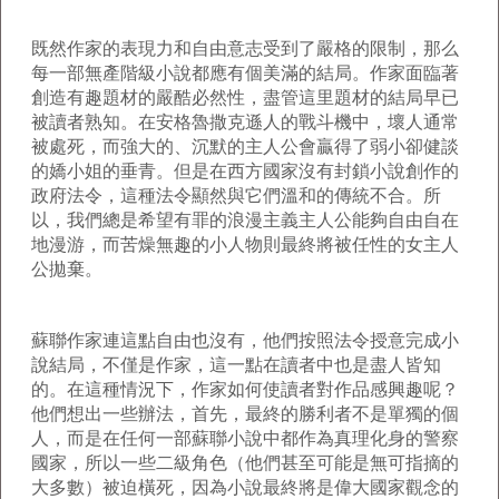
既然作家的表現力和自由意志受到了嚴格的限制，那么
每一部無產階級小說都應有個美滿的結局。作家面臨著
創造有趣題材的嚴酷必然性，盡管這里題材的結局早已
被讀者熟知。在安格魯撒克遜人的戰斗機中，壞人通常
被處死，而強大的、沉默的主人公會贏得了弱小卻健談
的嬌小姐的垂青。但是在西方國家沒有封鎖小說創作的
政府法令，這種法令顯然與它們溫和的傳統不合。所
以，我們總是希望有罪的浪漫主義主人公能夠自由自在
地漫游，而苦燥無趣的小人物則最終將被任性的女主人
公拋棄。
蘇聯作家連這點自由也沒有，他們按照法令授意完成小
說結局，不僅是作家，這一點在讀者中也是盡人皆知
的。在這種情況下，作家如何使讀者對作品感興趣呢？
他們想出一些辦法，首先，最終的勝利者不是單獨的個
人，而是在任何一部蘇聯小說中都作為真理化身的警察
國家，所以一些二級角色（他們甚至可能是無可指摘的
大多數）被迫橫死，因為小說最終將是偉大國家觀念的