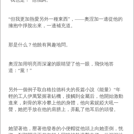
“但我更加熱愛另外一種東西”，——奧涅加一邊從他的
擁抱中掙脫出來，一邊補充道。
那是什么？他饒有興趣地問。
奧涅加用明亮而深邃的眼睛望了他一眼，飛快地答
道：“黨！”
另外一個例子取自格拉德科夫的長篇小說《能量》“年
輕的工人伊萬緊握著鉆機，接觸到金屬后，他開始激動
進來，刺骨的寒冷攀上他的身體，他向索妮婭大吼一
聲，她把手放在他的肩膀上，弄亂了他耳后的頭發。
她望著他，壓著他發卷的小便帽從他頭上向她歪倒，恍