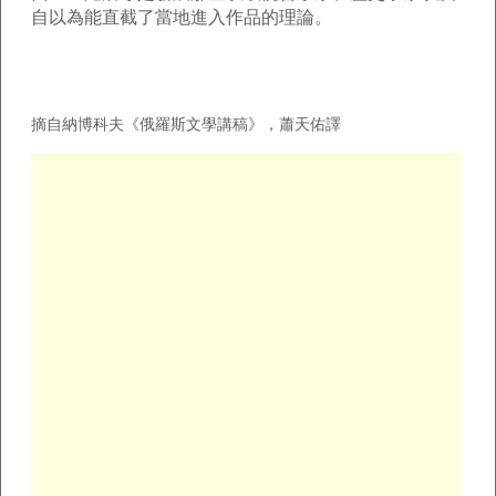
自以為能直截了當地進入作品的理論。
摘自納博科夫《俄羅斯文學講稿》，
蕭
天佑譯