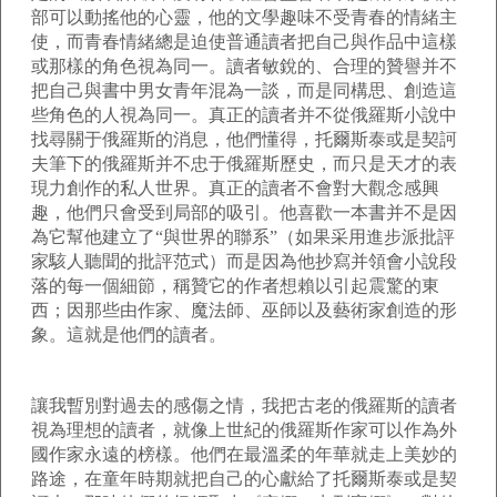
部可以動搖他的心靈，他的文學趣味不受青春的情緒主
使，而青春情緒總是迫使普通讀者把自己與作品中這樣
或那樣的角色視為同一。讀者敏銳的、合理的贊譽并不
把自己與書中男女青年混為一談，而是同構思、創造這
些角色的人視為同一。真正的讀者并不從俄羅斯小說中
找尋關于俄羅斯的消息，他們懂得，托爾斯泰或是契訶
夫筆下的俄羅斯并不忠于俄羅斯歷史，而只是天才的表
現力創作的私人世界。真正的讀者不會對大觀念感興
趣，他們只會受到局部的吸引。他喜歡一本書并不是因
為它幫他建立了“與世界的聯系”（如果采用進步派批評
家駭人聽聞的批評范式）而是因為他抄寫并領會小說段
落的每一個細節，稱贊它的作者想賴以引起震驚的東
西；因那些由作家、魔法師、巫師以及藝術家創造的形
象。這就是他們的讀者。
讓我暫別對過去的感傷之情，我把古老的俄羅斯的讀者
視為理想的讀者，就像上世紀的俄羅斯作家可以作為外
國作家永遠的榜樣。他們在最溫柔的年華就走上美妙的
路途，在童年時期就把自己的心獻給了托爾斯泰或是契