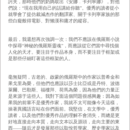
訶夫，那時他們的奶媽取出《安娜﹒卡列寧娜》，對他
們說：“現在我用自己的話講給你聽”。優秀的讀者從小
就學會了提仿裁減杰作的翻譯家、關于卡列寧家族的那
些白癡般得電影、對懶漢和庸才的縱容。
最后，我還想再次強調一次：我們不應該在俄羅斯小說
中探尋“神秘的俄羅斯靈魂”，而應該從它們當中尋找個
人化的天才。要注目于作品本身，而不要注目于框架或
是那些仔細盯著這些框架的人。
毫無疑問，古老的、啟蒙的俄羅斯中的作家以普希金和
果戈里為榮，但他們也應該以莎士比亞或是丹特、波德
萊爾、巴勒斯、福樓拜、荷馬為榮，因為他們的力量正
是來源于這些人。我對下面這個問題很感興趣：因為如
果我的前輩不是優秀作家，我就不太可能像今天這樣，
操著異國語言站在你們面前。我堅信，在文學中，優秀
讀者，以及他們對優秀作品的理解不會消失，而總是更
好地直接走向本質，走向文本以及源頭，走向主要的東
西——隨后才是發展那些以取悅哲學家、歷史學家以及