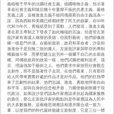
義植根于早年的法國社會主義、德國唯物主義，預示著
革命社會主義和隨后幾十年萎靡不振的共產主義。嚴格
意義上講，這種激進主義不能同俄羅斯自由主義混為一
談，因為西歐和美國已經都經歷了民主的啟蒙。在
60
年
代和
70
年代，舊報紙受到了震動，人們發現，激進主義
者在君主專制之下發表了如此極端的言論。但盡管左派
批評家有著讓人稱譽的美德，但面對藝術，他們卻像政
權一樣是門外漢。在藝術面前，政府和革命者，沙皇和
激進份子是別無二致的庸人。左派批評家與即存的專制
獨裁做斗爭，而夢想建立起另外一個屬于自己的全新政
權。同傳統政府的政策一樣，他們試圖把權利追求、箴
言、理論強加于藝術之上。他們要求作家按照社會觀念
去創作，而不是隨著性子去寫。在他們看來，只有那些
給人民帶來實際好處的作品才是好作品。他們的狂熱帶
來了悲劇性的結果。他們忠誠、激進、勇敢地悍衛自由
和平等，卻與自身的信念相矛盾，力圖使藝術附庸于現
代政治。如果說沙皇們認為作家應該承担起為國家服務
的責任，那么左派批評家的觀點則是作家應該為人民中
的大多數服務。這兩種思潮應該相遇并匯合成一股力
量，以使我們的時代最終能建立新制度，它是三位一體