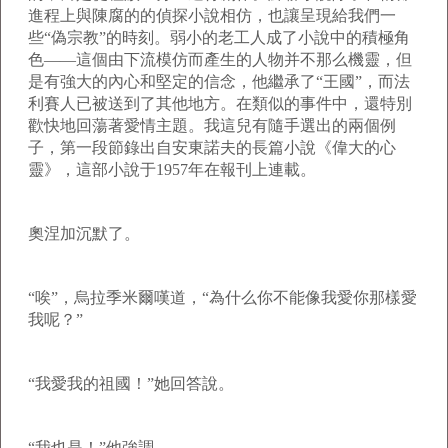
進程上與陳腐的的偵探小說相仿，也讓呈現給我們一
些“偽宗教”的時刻。弱小的老工人成了小說中的積極角
色——這個由下流模仿而產生的人物并不那么機靈，但
是有強大的內心和堅定的信念，他繼承了“王國”，而法
利賽人已被送到了其他地方。在類似的事件中，還特別
歡快地回蕩著愛情主題。我這兒有隨手選出的兩個例
子，第一段節錄出自安東諾夫的長篇小說《偉大的心
靈》，這部小說于
1957
年在報刊上連載。
奧涅加沉默了。
“唉”，烏拉季米爾嘆道，“為什么你不能像我愛你那樣愛
我呢？”
“我愛我的祖國！”她回答說。
“我也是！”他強調。