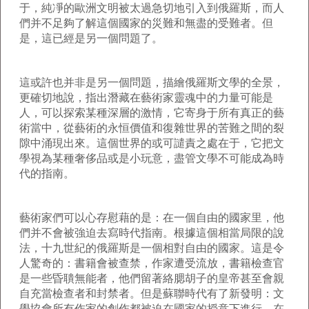
于，純凈的歐洲文明被太過急切地引入到俄羅斯，而人
們并不足夠了解這個國家的災難和無盡的受難者。但
是，這已經是另一個問題了。
這或許也并非是另一個問題，描繪俄羅斯文學的全景，
更確切地說，指出潛藏在藝術家靈魂中的力量可能是
人，可以探索某種深層的激情，它寄身于所有真正的藝
術當中，從藝術的永恒價值和復雜世界的苦難之間的裂
隙中涌現出來。這個世界的或可譴責之處在于，它把文
學視為某種奢侈品或是小玩意，盡管文學不可能成為時
代的指南。
藝術家們可以心存慰藉的是：在一個自由的國家里，他
們并不會被強迫去寫時代指南。根據這個相當局限的說
法，十九世紀的俄羅斯是一個相對自由的國家。這是令
人驚奇的：書籍會被查禁，作家遭受流放，書籍檢查官
是一些昏聵無能者，他們留著絡腮胡子的皇帝甚至會親
自充當檢查者和封禁者。但是蘇聯時代有了新發明：文
學協會所有作家的創作都被迫在國家的授意下進行。在