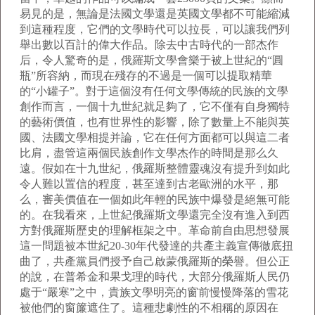
易見的是，無論是法國文學還是英國文學都不可能縮減
到這種程度，它們的文學時代可以拉長，可以讓我們列
舉出數以百計的偉大作品。除去中古時代的一部杰作
后，令人驚奇的是，俄羅斯文學會樂于被上世紀的“圓
瓶”所容納，而現在殘存的不過是一個可以提取精華
的“小罐子”。對于這個沒有任何文學傳統的民族的文學
創作而言，一個十九世紀就足夠了，它不僅有自身獨特
的藝術價值，也有世界性的影響，除了數量上不能與英
國、法國文學相提并論，它在任何方面都可以與這二者
比肩，盡管這兩個民族創作文學杰作的時間是那么久
遠。假如在十九世紀，俄羅斯整體靈魂沒有提升到如此
令人難以置信的程度，甚至達到古老歐洲的水平，那
么，審美價值在一個如此年輕的民族中爆發是絕無可能
的。在我看來，上世紀俄羅斯文學還完全沒有進入到西
方對俄羅斯歷史的理解框架之中。革命前自由思想發展
這一問題被本世紀
20-30
年代發達的共產主義宣傳徹底扭
曲了，共產黨員們授予自己啟蒙俄羅斯的榮譽。但公正
的說，在普希金和果戈理的時代，大部分俄羅斯人民仍
處于“嚴寒”之中，貴族文學明亮的窗前慢慢降落的雪花
被他們的窗簾遮住了。這種悲劇性的不相稱的原因在