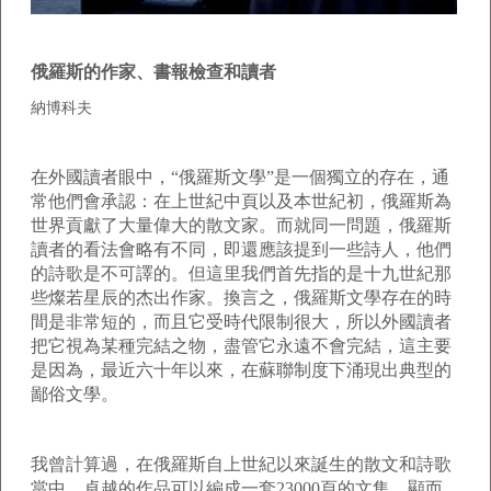
俄羅斯的作家、書報檢查和讀者
納博科夫
在外國讀者眼中，“俄羅斯文學”是一個獨立的存在，通
常他們會承認：在上世紀中頁以及本世紀初，俄羅斯為
世界貢獻了大量偉大的散文家。而就同一問題，俄羅斯
讀者的看法會略有不同，即還應該提到一些詩人，他們
的詩歌是不可譯的。但這里我們首先指的是十九世紀那
些燦若星辰的杰出作家。換言之，俄羅斯文學存在的時
間是非常短的，而且它受時代限制很大，所以外國讀者
把它視為某種完結之物，盡管它永遠不會完結，這主要
是因為，最近六十年以來，在蘇聯制度下涌現出典型的
鄙俗文學。
我曾計算過，在俄羅斯自上世紀以來誕生的散文和詩歌
當中，卓越的作品可以編成一套
23000
頁的文集。顯而