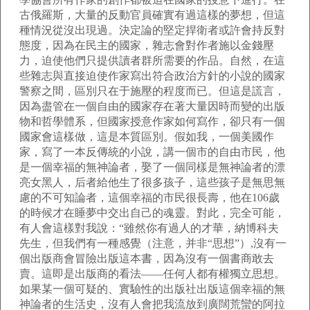
古俄羅斯，大量的反動官員確實有過這樣的夢想，但這
種情況從沒出現過。決定論的堅定捍衛者或許會持反對
態度，因為在民主的國家，雜志會對作者施以金錢壓
力，迫使他們只提供讀者群所需要的作品。自然，在這
些雜志與直接迫使作家寫出符合政治方針的小說的國家
警察之間，區別只在于施壓的程度而已。但這是謊言，
因為盡管在一個自由的國家存在著大量因時而變的出版
物和哲學體系，但國家授意作家如何寫作，卻只有一個
國家會這樣做，這是本質區別。假如我，一個美國作
家，寫了一本反傳統的小說，講一個市的自由市民，他
是一個幸福的無神論者，娶了一個同樣是無神論者的漂
亮女黑人，后者給他生了很多孩子，這些孩子是無思無
慮的不可知論者，這個幸福的市民很長壽，他在
106
歲
的時候才在睡夢中交出自己的魂靈。對此，完全可能，
有人會這樣對我說：“雖然你有過人的才華，納博科夫
先生，但我們有一種感覺（注意，并非“思想”）
,
沒有一
個出版商會冒險出版這本書，因為沒有一個書商敢去
賣。這即是出版商的看法——任何人都有權獨立思想。
如果某一個可疑的、實驗性的出版社出版這個幸福的無
神論者的生活史，沒有人會把我流放到廣闊荒蠻的阿拉