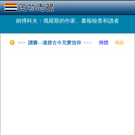
納博科夫：俄羅斯的作家、書報檢查和讀者
>>>
讀書—連接古今充實信仰
>>>
簡體
傳統