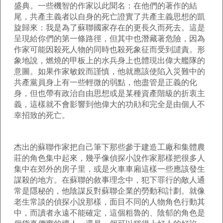
盛典。一些機智的作家以此聞名：在他們的著作的結
尾，共產主義者以自身的死亡證實了共產主義思想的凱
旋歸來：我是為了蘇聯國家存在的更長久而死去。這是
呈現給你們的第一條路徑，但其中也潛藏著危險，因為
作家可能因殺死人物的同時也殺死象征而受到譴責。形
象地說，燃燒的甲板上的水兵身上也體現出偉大艦隊的
意圖。如果作家敏銳而謹慎，他就應該使陷入災難中的
共產黨員身上有一些輕微的弱點，他盡管是正義的化
身，但也帶有政治自由思想或是某種資產階級的折衷主
義，這樣就不會影響到他偉大的功勛和完全是由個人不
幸招致的死亡。
杰出的蘇聯作家把自己筆下那些參于建造工廠和集體農
莊的角色集中起來，幾乎像偵探小說作家那樣把很多人
集中在郊外的房子里，或是火車車廂這樣一些應該發生
謀殺的地方。在蘇聯的敘事理念中，犯下罪行的敵人通
常是隱秘的，他陰謀反對蘇聯企業的勞動和計劃。就像
老生常談的偵探小說那樣，面目不同的人物角色行動其
中，而讀者永遠不能確定，這個粗魯的、陰郁的角色是