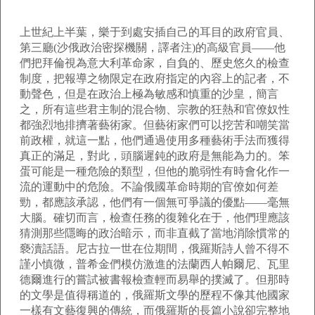
上世紀上半葉
，樂于到處安插自己的耳目的政府官員、
第三廳
(
沙俄政治密探機關，譯者注
)
的高級官員——他
們把拜倫視為意大利革命家，自負的、歷史悠久的檢查
制度，把報導之物限定在政府指定的內容上的記者，不
動聲色，但是在政治上極為敏感和慎重的沙皇，簡言
之，所有這些君主制的混合物、宗教的狂熱和官僚奴性
都強烈地排擠著藝術家。但藝術家們可以挖苦和嘲笑當
前政權，就這一點，他們通過使用多種藝術手法而獲得
真正的滿足，對此，頭腦遲鈍的政府是無能為力的。笨
蛋可能是一種危險的類型，但他的脆弱性有時會化作一
流的運動中的危險。不論俄國革命時期的官僚如何差
勁，都應該承認，他們有一個無可爭議的優點——毫無
大腦。確切而言，檢查任務的復雜化在于，他們理應該
猜測那些隱晦的政治暗示，而非直截了當地消除慣常的
褻瀆話語。尼古拉一世在位期間，俄羅斯詩人曾不得不
謹小慎微，普希金們模仿激進的法蘭西人帕爾尼、瓦里
德爾進行的嘗試被書報檢查輕而易舉的撲滅了。但那時
的文學是值得稱道的，俄羅斯文學的歷程不像其他國家
一樣有文藝復興的傳統，而俄羅斯的長篇小說卻完整地