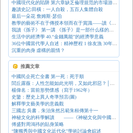
中國現代化的陷阱 第六章缺乏倫理規范的市場游戲-------兼論中國當代經濟倫理的劇變
趣讀史記:田橫：一人自殺，五百人集體自殺
最后一朵花 詹姆斯·瑟伯
教學的藝術不在于傳授本領而在于賞識——讀《賞識你的學生》有感
我讀《孫子》 第一講 《孫子》是一部什么樣的書 《孫子》是一部兵學經典
生活中的經濟學 40.“金錢萬能”的經濟學意義
36位中國當代學人自述：精神歷程 1 徐友漁 30年中的若干記憶片段
沉重的肉身 虛構的親情？
推薦文章
中國民企死亡全書 第一死：死于順
閭丘露薇：人性怎能如此光明，又如此邪惡？│開卷八分鐘
楊偉名：當前形勢懷感（寫于1962年）
史鑒：歷史上異人奇準預言(圖)
解釋學文藝美學的意義觀
三國志 吳書．朱治朱然呂範朱桓傳第十一
神秘文化的科學解讀 ——《神秘文化與中國人》閱讀札記
傅盛對周鴻祎的貼身策略
“陳獨秀與中國文化近代化”學術討論會綜述