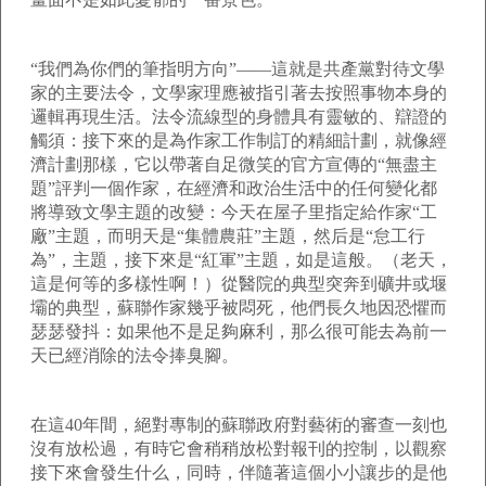
“我們為你們的筆指明方向”——這就是共產黨對待文學
家的主要法令，文學家理應被指引著去按照事物本身的
邏輯再現生活。法令流線型的身體具有靈敏的、辯證的
觸須：接下來的是為作家工作制訂的精細計劃，就像經
濟計劃那樣，它以帶著自足微笑的官方宣傳的“無盡主
題”評判一個作家，在經濟和政治生活中的任何變化都
將導致文學主題的改變：今天在屋子里指定給作家“工
廠”主題，而明天是“集體農莊”主題，然后是“怠工行
為”，主題，接下來是“紅軍”主題，如是這般。（老天，
這是何等的多樣性啊！）從醫院的典型突奔到礦井或堰
壩的典型，蘇聯作家幾乎被悶死，他們長久地因恐懼而
瑟瑟發抖：如果他不是足夠麻利，那么很可能去為前一
天已經消除的法令捧臭腳。
在這
40
年間，絕對專制的蘇聯政府對藝術的審查一刻也
沒有放松過，有時它會稍稍放松對報刊的控制，以觀察
接下來會發生什么，同時，伴隨著這個小小讓步的是他