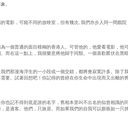
形象。
場的電影，可能不同的放映室，但有幾次
,
我們亦步入同一間戲院
類為一個普通的面目模糊的香港人。可管他的，他愛看電影，他
到。而在這一點上，我很樂意將他歸于同類。一個喜歡匿伏在黑
是我們那漫海浮生的一小段或一個交錯，都將會寂寞許多。除了
不需要。試著回想吧！你記得的曾經在你生命中出現而又出離的
連你也記不得到底是誰的名字，舊相本里叫不出名的似曾相識的
些，是過客。他們，只旅居。而如果我們的自我可以膨脹如一只
。