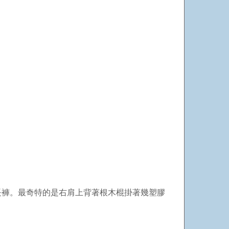
長褲。最奇特的是右肩上背著根木棍掛著幾塑膠