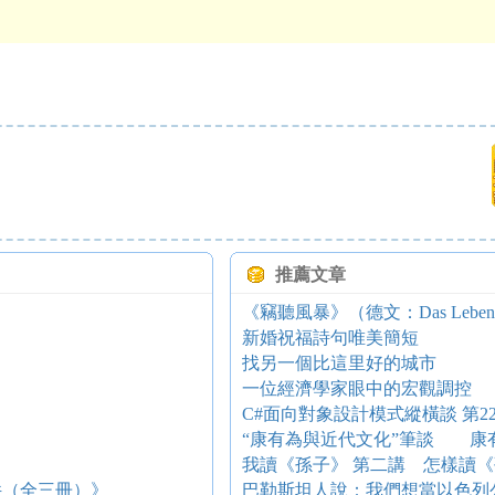
架
推薦文章
《竊聽風暴》（德文：Das Leben de
新婚祝福詩句唯美簡短
找另一個比這里好的城市
一位經濟學家眼中的宏觀調控
C#面向對象設計模式縱橫談 第22講
“康有為與近代文化”筆談 康有
我讀《孫子》 第二講 怎樣讀
件（全三冊）》
巴勒斯坦人說：我們想當以色列