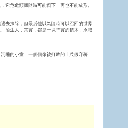
現，它危危顫顫隨時可能倒下，再也不能成形。
把過去抹除，但最后他以為隨時可以召回的世界
人、陌生人，其實，都是一塊堅實的積木，承載
上沉睡的小童，一個個像被打敗的士兵假寐著，