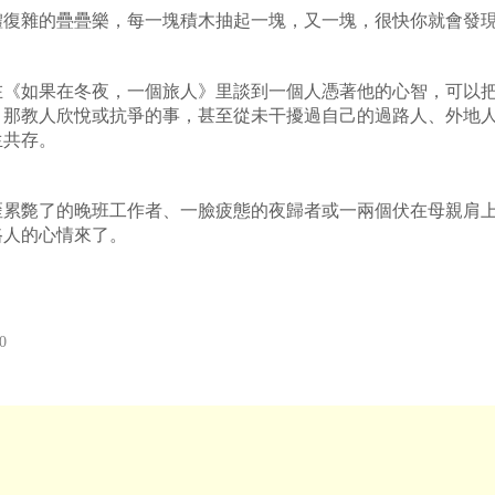
體復雜的疊疊樂，每一塊積木抽起一塊，又一塊，很快你就會發
在《如果在冬夜，一個旅人》里談到一個人憑著他的心智，可以
，那教人欣悅或抗爭的事，甚至從未干擾過自己的過路人、外地
生共存。
歪累斃了的晚班工作者、一臉疲態的夜歸者或一兩個伏在母親肩
路人的心情來了。
0