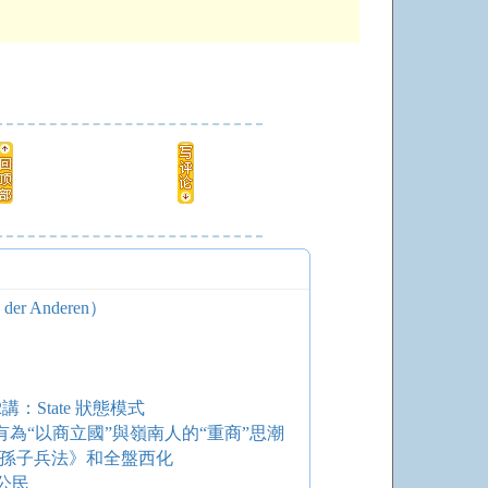
r Anderen）
：State 狀態模式
為“以商立國”與嶺南人的“重商”思潮
《孫子兵法》和全盤西化
公民