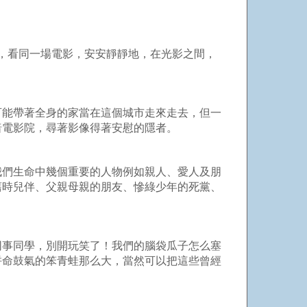
，看同一場電影，安安靜靜地，在光影之間，
可能帶著全身的家當在這個城市走來走去，但一
暗電影院，尋著影像得著安慰的隱者。
我們生命中幾個重要的人物例如親人、愛人及朋
舊時兒伴、父親母親的朋友、慘綠少年的死黨、
同事同學，別開玩笑了！我們的腦袋瓜子怎么塞
拼命鼓氣的笨青蛙那么大，當然可以把這些曾經