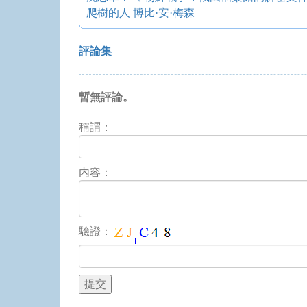
爬樹的人 博比·安·梅森
評論集
暫無評論。
稱謂：
内容：
驗證：