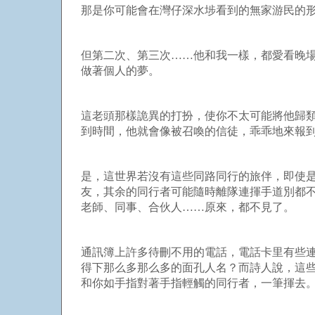
那是你可能會在灣仔深水埗看到的無家游民的
但第二次、第三次……他和我一樣，都愛看晚
做著個人的夢。
這老頭那樣詭異的打扮，使你不太可能將他歸
到時間，他就會像被召喚的信徒，乖乖地來報
是，這世界若沒有這些同路同行的旅伴，即使
友，其余的同行者可能隨時離隊連揮手道別都
老師、同事、合伙人……原來，都不見了。
通訊簿上許多待刪不用的電話，電話卡里有些
得下那么多那么多的面孔人名？而詩人說，這
和你如手指對著手指輕觸的同行者，一筆揮去