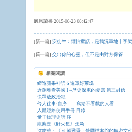
鳳凰讀書 2015-08-23 08:42:47
[新一篇]
安徒生：懼怕童話，是我沉重地十字
[舊一篇]
交出你的心靈，但不是由對方保管
相關閱讀
締造蘋果神話 6 進軍好萊塢
近距離看美國 I --歷史深處的憂慮 第三封信
快釋放政治犯
伶人往事·自序——寫給不看戲的人看
人體經絡使用手冊 目錄
量子物理史話 序
龍應臺《野火集》焦急
沈志華：《 朝鮮戰爭：俄國檔案館的解密文