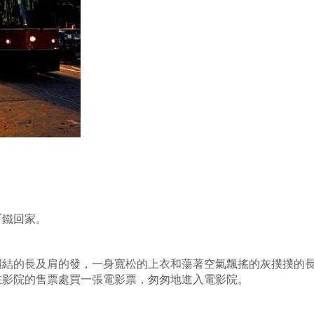
下鐵回家。
糾結的長及肩的發，一身寬松的上衣和蕩著空氣飄搖的灰撲撲的
在影院的售票處買一張電影票，匆匆地進入電影院。