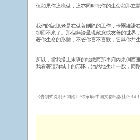
但如果你這樣做，這亦同時把你的生命如那立
我們的記憶老是在做著刪除的工作，卡爾維諾
卻回不來了。那個無論呈現敵意或友善的世界
著你生命的形體，不管你喜不喜歡，它與你共
所以，當我搭上末班的地鐵而那車廂內東倒西
我看著這群城市的部隊，油然地生出一股，同
《告別式從明天開始》
/
張家瑜
/
中國文聯出版社
/2014-1