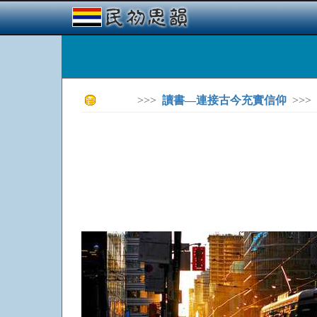
>>>
讀書—連接古今充實信仰
>>>