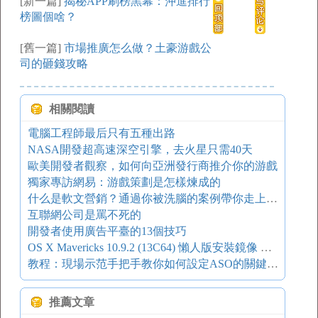
[新一篇]
揭秘APP刷榜黑幕：沖進排行
榜圖個啥？
[舊一篇]
市場推廣怎么做？土豪游戲公
司的砸錢攻略
相關閱讀
電腦工程師最后只有五種出路
NASA開發超高速深空引擎，去火星只需40天
歐美開發者觀察，如何向亞洲發行商推介你的游戲
獨家專訪網易：游戲策劃是怎樣煉成的
什么是軟文營銷？通過你被洗腦的案例帶你走上營銷之巔
互聯網公司是罵不死的
開發者使用廣告平臺的13個技巧
OS X Mavericks 10.9.2 (13C64) 懶人版安裝鏡像 百度網盤分享
教程：現場示范手把手教你如何設定ASO的關鍵字（圖+文）
推薦文章