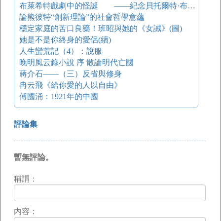
布萊希特戲劇中的怪誕 ——紀念貝托爾特·布萊希特誕生一百周年
論熊彼特“創新理論”的社會哲學意蘊
穩定家庭的苦口良藥！班昭與她的《女誡》(圖)
她是不是你終身的愛侶(續)
人生蠻荒記（4）：說服
晚明風云錄小說 序 散論明代亡國
蔣介石——（三）反省與修身
冉云飛《給你愛的人以自由》
傅國涌：1921年的中國
評論集
暫無評論。
稱謂：
内容：