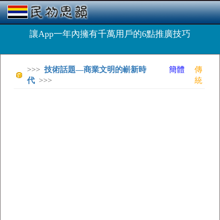
讓App一年內擁有千萬用戶的6點推廣技巧
>>>
技術話題—商業文明的嶄新時
簡體
傳
代
>>>
統