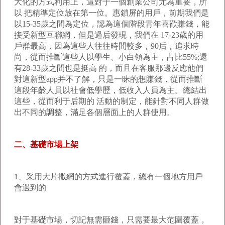
大化的方式利用上，這對于一個創業公司尤為重要，所
以 把精準定位放在第一位。惠鎖屏的用戶，前期我們是
以15-35歲之間為定位，認為這個階段青年喜歡賺錢，能
接受新型互聯網，但是過后發現，我們在 17-23歲的用
戶群最高，因為這些人往往時間較多，90后，追求時
尚，從而推斷這些人以學生、小白領為主，占比55%;還
有28-33歲之間也是挺高 的，而且在客服那邊反應他們
對這新型app并不了解，只是一昧的想賺錢，從而推斷
這段年齡人員以社會低學歷，低收入人員為主。總結出
這些，從而利于后期的 活動的制定，能針對不同人群做
出不同的調整，滿足各個層面上的人群使用。
二、基礎市場上架
1、采用大片撒網的方式進行覆蓋，總有一個地方用戶
會遇到的
對于基礎市場，切記無需砸錢，只需要最大范圍覆蓋，