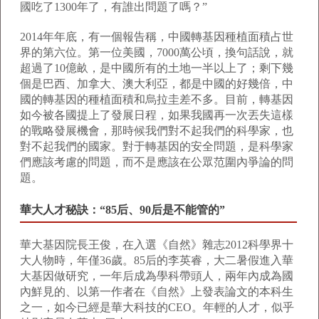
國吃了1300年了，有誰出問題了嗎？”
2014年年底，有一個報告稱，中國轉基因種植面積占世
界的第六位。第一位美國，7000萬公頃，換句話說，就
超過了10億畝，是中國所有的土地一半以上了；剩下幾
個是巴西、加拿大、澳大利亞，都是中國的好幾倍，中
國的轉基因的種植面積和烏拉圭差不多。目前，轉基因
如今被各國提上了發展日程，如果我國再一次丟失這樣
的戰略發展機會，那時候我們對不起我們的科學家，也
對不起我們的國家。對于轉基因的安全問題，是科學家
們應該考慮的問題，而不是應該在公眾范圍內爭論的問
題。
華大人才秘訣：“85后、90后是不能管的”
華大基因院長王俊，在入選《自然》雜志2012科學界十
大人物時，年僅36歲。85后的李英睿，大二暑假進入華
大基因做研究，一年后成為學科帶頭人，兩年內成為國
內鮮見的、以第一作者在《自然》上發表論文的本科生
之一，如今已經是華大科技的CEO。年輕的人才，似乎