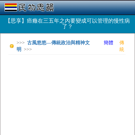
【思享】癌癥在三五年之內要變成可以管理的慢性病
了？
>>>
古風悠悠—傳統政治與精神文
簡體
傳
明
>>>
統