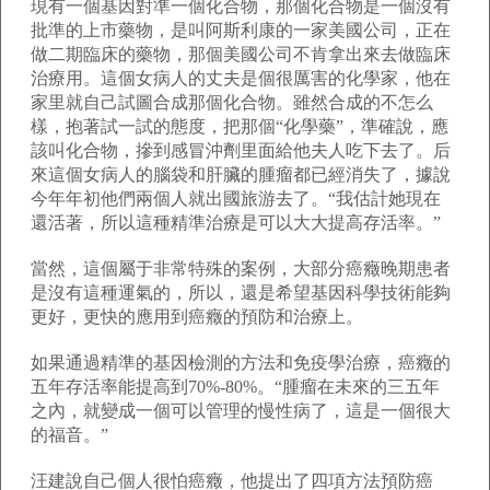
現有一個基因對準一個化合物，那個化合物是一個沒有
批準的上市藥物，是叫阿斯利康的一家美國公司，正在
做二期臨床的藥物，那個美國公司不肯拿出來去做臨床
治療用。這個女病人的丈夫是個很厲害的化學家，他在
家里就自己試圖合成那個化合物。雖然合成的不怎么
樣，抱著試一試的態度，把那個“化學藥”，準確說，應
該叫化合物，摻到感冒沖劑里面給他夫人吃下去了。后
來這個女病人的腦袋和肝臟的腫瘤都已經消失了，據說
今年年初他們兩個人就出國旅游去了。“我估計她現在
還活著，所以這種精準治療是可以大大提高存活率。”
當然，這個屬于非常特殊的案例，大部分癌癥晚期患者
是沒有這種運氣的，所以，還是希望基因科學技術能夠
更好，更快的應用到癌癥的預防和治療上。
如果通過精準的基因檢測的方法和免疫學治療，癌癥的
五年存活率能提高到70%-80%。“腫瘤在未來的三五年
之內，就變成一個可以管理的慢性病了，這是一個很大
的福音。”
汪建說自己個人很怕癌癥，他提出了四項方法預防癌