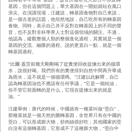
基因，但在這個問題上，華大基因在一開始就站在風口
浪尖。在演講現場，汪建說，轉基因食物對自己來說，
是一個古老的話題，他坦然地說，自己吃所有的轉基因
食物。同時，表示自己并不反對在轉基因上的不同的聲
音，也不反對非科學界人士對這個領域的關注。不過，
他認為，縱觀整個人類的整個進化過程，其實就是一個
基因的交流、融匯的過程。說的更直白一點，就是一個
轉基因過程。
“比爾·蓋茨前幾天剛剛喝了從糞便回收提煉出來的循環
水，說很好喝。我們所有的糞便排到自然中間再升華成
為雨水，這不就是一個循環嗎。”汪建以此解釋，自己
認為轉基因油也不應該有任何爭議，“它是一個純油，
你不管它前面轉的是什么，它現在提煉出來的就是
油。”
汪建舉例：唐代的時候，中國就有一種菜叫做“茭白”，
那種菜就是一個天然的菌轉基因，全世界只有在中國的
茭白，可以形成膨大物，炒肉絲很好吃；其他國家的茭
白沒有這個轉基因，它形成不了這種膨大物，“茭白中