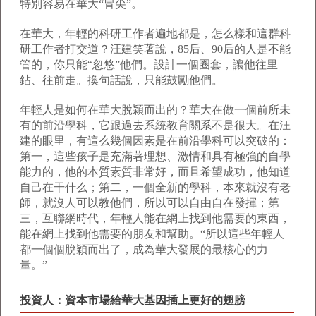
特別容易在華大“冒尖”。
在華大，年輕的科研工作者遍地都是，怎么樣和這群科
研工作者打交道？汪建笑著說，85后、90后的人是不能
管的，你只能“忽悠”他們。設計一個圈套，讓他往里
鉆、往前走。換句話說，只能鼓勵他們。
年輕人是如何在華大脫穎而出的？華大在做一個前所未
有的前沿學科，它跟過去系統教育關系不是很大。在汪
建的眼里，有這么幾個因素是在前沿學科可以突破的：
第一，這些孩子是充滿著理想、激情和具有極強的自學
能力的，他的本質素質非常好，而且希望成功，他知道
自己在干什么；第二，一個全新的學科，本來就沒有老
師，就沒人可以教他們，所以可以自由自在發揮；第
三，互聯網時代，年輕人能在網上找到他需要的東西，
能在網上找到他需要的朋友和幫助。“所以這些年輕人
都一個個脫穎而出了，成為華大發展的最核心的力
量。”
投資人：資本市場給華大基因插上更好的翅膀