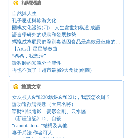
相關閱讀
自然與人生
孔子思想與旅游文化
圍棋文化漫談(四)：人生處世如棋道 成語
語言學研究的現狀和發展趨勢
螞蟻成為屁民們鑒別毒基因食品最高效最低廉的“儀器”！
【Artist】星星變奏曲
“媽媽，我想活”
論教師的知識分子屬性
再也不買了！超市最臟9大食物(組圖)
推薦文章
女友被人&#8220;曖昧&#8221;，我該怎么辦？
論功還欲請長纓（大唐名將）
寧財神談電影：變形金剛、云水謠
《新疆追記》15、自殺
“cannot...too...”結構及其他
妻子兵法 作者可人