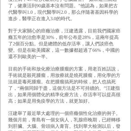
了，健康活到90歲基本沒有問題。”他認為，如果把古
代醫學叫1.0，現代醫學叫2.0，那么伴隨著基因科學的
進步，醫學正在進入3.0的時代。
對于大家關心的癌癥治療，汪建透露，目前我們國家癌
癥五年的治愈率是30%，前年公布是28%，這兩年提高
了2個百分點。但是總體的低存活率，讓人們談癌色
變。但是在歐美國家，這一數據都超過了66%，中國的
還不到歐美的一半。
目前的手術和放化療治療腫瘤的方案，用老百姓話說，
手術就是殺死腫瘤，用放療就是燒死腫瘤，用化學的方
法就是毒死腫瘤。在把腫瘤搞死的時候，把人也搞死
了，“兩個同歸于盡，這個方法是不可持續的。”汪建指
出，如果用個體化的精準化療方法，存活率可以提高很
高；如果是用免疫學的方法，就更加好。
汪建舉了最近華大處理的一個癌癥個性化治療的例子。
幾個月前，青島有一個女病人，乳腺癌晚期，已經轉移
到肝臟、大腦、骨頭病入膏肓。找到華大檢測以后，發