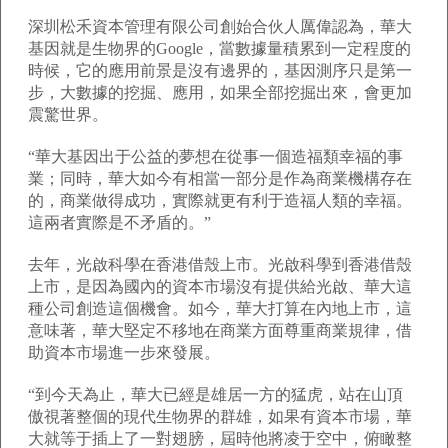
深圳松禾資本管理有限公司創始合伙人厲偉認為，華大
基因就是生物界的Google，當數據量積累到一定程度的
時候，它的應用前景是沒有邊界的，基因測序只是第一
步，大數據的挖掘、應用，如果全部挖掘出來，會更加
震驚世界。
“華大基因出于公益的夢想在從事一個造福類幸福的事
業；同時，華大如今有相當一部分是作為商業機構存在
的，商業做得成功，實際就更有利于造福人類的幸福。
這兩者實際是不矛盾的。”
去年，光啟科學在香港借殼上市。光啟科學到香港借殼
上市，是因為國內的資本市場沒有提供給光啟、華大這
種公司創造這個機會。如今，華大打算在內地上市，這
意味著，華大堅定不移地在商業方面尊重商業規律，借
助資本市場進一步來發展。
“到今天為止，華大已經是雄居一方的猛虎，站在山頂
傲視著整個的現代生物界的群雄，如果有資本市場，華
大就等于插上了一對翅膀，屆時他將凌于空中，俯瞰整