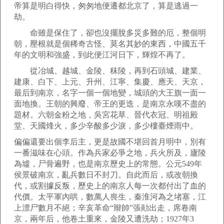
帝算是明白得快，匆匆地便遷都北京了，算是逃過一
劫。
命雖是保住了，卻也沒擺脫多災多難的厄，整個明
朝，壓根就是個稀奇古怪、莫名其妙的東西，中國五千
年的文明和強盛，到此便江河日下，輝煌不再了。
從冶城、越城、金陵、秣陵，再到石頭城、建業、
建康、白下、上元、升州、江寧、集慶、應天、天京，
最后到南京，名字一個一個地變，城頭的大王旗一面一
面地換。王朝的興廢、帝王的更迭，是南京永嘆不盡的
題材。六朝金粉之地，吳宮花草、晉代衣冠、明祖殿
堂、天國烽火，多少辛酸多少淚，多少樓臺煙雨中。
偏偏還要出個李后主，更是故國不堪回首月明中，別有
一番滋味在心頭。作為兵家必爭之地，兵火所及，廬陵
為墟，尸骨遍野，也是南京歷史上的常態。公元549年
侯景破南京，亂兵數日不封刀。自此而后，或改朝換
代，或割據反叛，歷史上的南京人每一次都付出了血的
代價。太平軍內哄，數萬人喪生，秦淮河為之堵塞，江
上漂尸數月不絕；辛亥革命“辮帥”張勛出走，席卷南
京，兩年后，他卷土重來，金陵又遭洗劫；1927年3