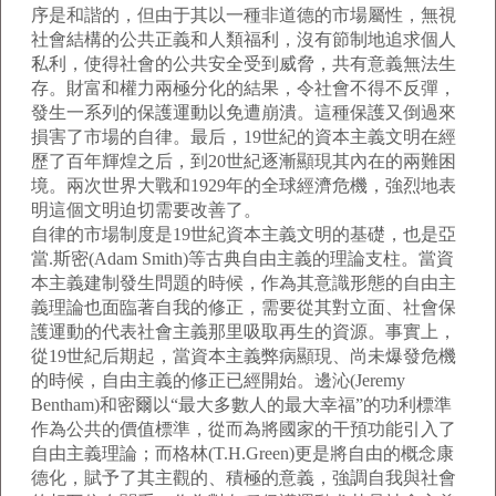
序是和諧的，但由于其以一種非道德的市場屬性，無視
社會結構的公共正義和人類福利，沒有節制地追求個人
私利，使得社會的公共安全受到威脅，共有意義無法生
存。財富和權力兩極分化的結果，令社會不得不反彈，
發生一系列的保護運動以免遭崩潰。這種保護又倒過來
損害了市場的自律。最后，19世紀的資本主義文明在經
歷了百年輝煌之后，到20世紀逐漸顯現其內在的兩難困
境。兩次世界大戰和1929年的全球經濟危機，強烈地表
明這個文明迫切需要改善了。
自律的市場制度是19世紀資本主義文明的基礎，也是亞
當.斯密(Adam Smith)等古典自由主義的理論支柱。當資
本主義建制發生問題的時候，作為其意識形態的自由主
義理論也面臨著自我的修正，需要從其對立面、社會保
護運動的代表社會主義那里吸取再生的資源。事實上，
從19世紀后期起，當資本主義弊病顯現、尚未爆發危機
的時候，自由主義的修正已經開始。邊沁(Jeremy
Bentham)和密爾以“最大多數人的最大幸福”的功利標準
作為公共的價值標準，從而為將國家的干預功能引入了
自由主義理論；而格林(T.H.Green)更是將自由的概念康
德化，賦予了其主觀的、積極的意義，強調自我與社會