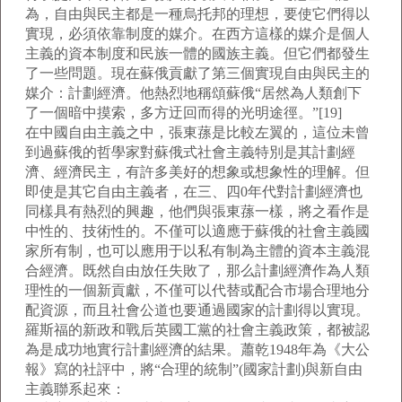
為，自由與民主都是一種烏托邦的理想，要使它們得以
實現，必須依靠制度的媒介。在西方這樣的媒介是個人
主義的資本制度和民族一體的國族主義。但它們都發生
了一些問題。現在蘇俄貢獻了第三個實現自由與民主的
媒介：計劃經濟。他熱烈地稱頌蘇俄“居然為人類創下
了一個暗中摸索，多方迂回而得的光明途徑。”[19]
在中國自由主義之中，張東蓀是比較左翼的，這位未曾
到過蘇俄的哲學家對蘇俄式社會主義特別是其計劃經
濟、經濟民主，有許多美好的想象或想象性的理解。但
即使是其它自由主義者，在三、四0年代對計劃經濟也
同樣具有熱烈的興趣，他們與張東蓀一樣，將之看作是
中性的、技術性的。不僅可以適應于蘇俄的社會主義國
家所有制，也可以應用于以私有制為主體的資本主義混
合經濟。既然自由放任失敗了，那么計劃經濟作為人類
理性的一個新貢獻，不僅可以代替或配合市場合理地分
配資源，而且社會公道也要通過國家的計劃得以實現。
羅斯福的新政和戰后英國工黨的社會主義政策，都被認
為是成功地實行計劃經濟的結果。蕭乾1948年為《大公
報》寫的社評中，將“合理的統制”(國家計劃)與新自由
主義聯系起來：