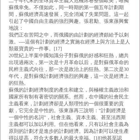
二十年代末的全球資本主義大危機席卷整個歐美，唯獨
蘇俄幸免。不僅如此，同一時期的第一個五年計劃期
間，蘇俄經濟高速發展，完全消滅了失業問題。這一起
引起了中國自由主義的強烈興趣。張君勱、張東蓀興奮
地說：
我們正在苦悶之中，而俄國的由計劃的經濟頗給予以刺
激。----這個有計劃的經濟之實施在經濟上與方法上是人
類最寶貴的一件事。[17]
20世紀上半葉中國知識分子對蘇俄的好感和狂熱，總共
出現過兩次，第一次是十月革命以后，是對蘇俄革命的
民粹主義式向往，那一次是政治上的狂熱。第二次是30
年代，是對蘇俄計劃經濟強烈的興趣，這一次是經濟上
的狂熱。
蘇俄的計劃經濟制度的產生和建立，與極權主義政治和
國家所有制有著密切的關系。然而，在中國的社會民主
主義看來，計劃經濟卻是人類理性的一個很重要的貢
獻，它完全是中性的。張東蓀再三說明：“計劃經濟是
一個中性的名詞”，社會主義、資本主義、甚至法西斯
主義都可以加以利用。但在他看來，只有以社會主義為
原則的計劃才是進步的計劃經濟。因為計劃可以使生產
得以提高，符合大多數人的最大幸福。[18]他甚至認