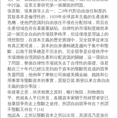
中討論。這里主要研究第一個層面的問題。
張君勱、張東蓀等人在一、二0年代對自由放任制度的
質疑基本是倫理性的，1929年全球資本主義的生產過剩
危機，使他們意識到自由放任不僅在分配領域，而且在
生產領域也存在著嚴重缺陷。自律性的市場制度雖然承
諾一個完全自由的市場競爭秩序，但這僅僅是理論上的
理想類型，在資本主義的歷史實踐中，完全競爭從來沒
有真正實現過，。資本的自身邏輯總是趨向于集中和壟
斷，以致于競爭總是不完全的。完全競爭是自發秩序中
市場價格合理調節生產和分配資源的關鍵，這一環節出
了問題，整個自律性市場就失去了合理性的基礎。張君
勱在三十年代已經注意到由于資本的壟斷而造成的競爭
失靈問題，他例舉了摩根公司操縱美國金融、鐵路和公
用事業等壟斷資本的事實，質疑亞當.斯密以來古典自由
主義的放任學說：
依彼輩之意，供求相應之原則，暢行無阻，則物價自
平。然就各人平日所見，各國資本家關于所經營者皆已
放棄競爭而走上壟斷之途徑。所謂自由競爭何在？所謂
不壟斷又何在？[14]
他認為，之所以壟斷資本之所以出現，其源流乃是放任