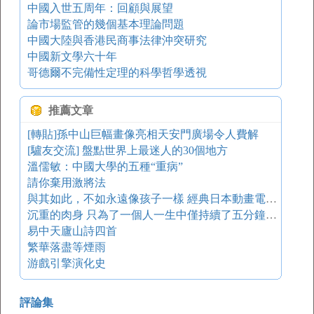
中國入世五周年：回顧與展望
論市場監管的幾個基本理論問題
中國大陸與香港民商事法律沖突研究
中國新文學六十年
哥德爾不完備性定理的科學哲學透視
推薦文章
[轉貼]孫中山巨幅畫像亮相天安門廣場令人費解
[驢友交流] 盤點世界上最迷人的30個地方
溫儒敏：中國大學的五種“重病”
請你棄用激將法
與其如此，不如永遠像孩子一樣 經典日本動畫電影與臺詞
沉重的肉身 只為了一個人一生中僅持續了五分鐘的親吻
易中天廬山詩四首
繁華落盡等煙雨
游戲引擎演化史
評論集