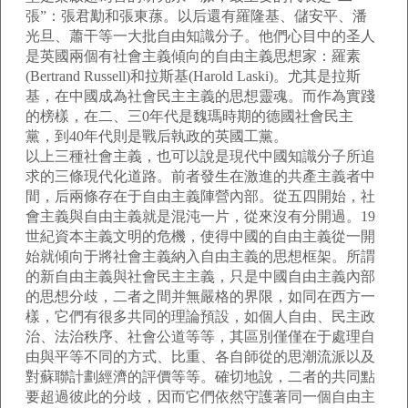
張”：張君勱和張東蓀。以后還有羅隆基、儲安平、潘
光旦、蕭干等一大批自由知識分子。他們心目中的圣人
是英國兩個有社會主義傾向的自由主義思想家：羅素
(Bertrand Russell)和拉斯基(Harold Laski)。尤其是拉斯
基，在中國成為社會民主主義的思想靈魂。而作為實踐
的榜樣，在二、三0年代是魏瑪時期的德國社會民主
黨，到40年代則是戰后執政的英國工黨。
以上三種社會主義，也可以說是現代中國知識分子所追
求的三條現代化道路。前者發生在激進的共產主義者中
間，后兩條存在于自由主義陣營內部。從五四開始，社
會主義與自由主義就是混沌一片，從來沒有分開過。19
世紀資本主義文明的危機，使得中國的自由主義從一開
始就傾向于將社會主義納入自由主義的思想框架。所謂
的新自由主義與社會民主主義，只是中國自由主義內部
的思想分歧，二者之間并無嚴格的界限，如同在西方一
樣，它們有很多共同的理論預設，如個人自由、民主政
治、法治秩序、社會公道等等，其區別僅僅在于處理自
由與平等不同的方式、比重、各自師從的思潮流派以及
對蘇聯計劃經濟的評價等等。確切地說，二者的共同點
要超過彼此的分歧，因而它們依然守護著同一個自由主