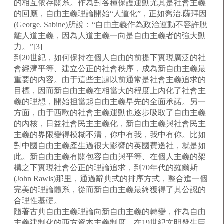
的相互依存關系。作為對各種保護運動尤其是社會主義
的回應，自由主義理論開始“人道化”，正如喬治.薩拜因
(George. Sabine)所說：“自由主義作為政治運動不容許脫
離人道主義，因為人道主義一向是自由主義者的強大動
力。”[3]
到20世紀，如何保持在個人自由的前提下實現廣泛的社
會經濟平等、建立公正的社會秩序，成為新自由主義最
重要的內容。由于這些主題以前通常是社會主義追求的
目標，因而新自由主義在相當大的程度上內化了社會主
義的理想，開始担當起自由主義早先的全面承諾。另一
方面，由于西歐的社會主義運動也逐步吸取了自由主義
的內核，日益社會民主主義化，新自由主義與社會民主
主義的界限變得模糊不清，你中有我，我中有你。比如
對中國自由主義產生過很大影響的英國費邊社，就是如
此。新自由主義有關包容自由與平等、在個人主義的架
構之下實現社會公正的理論追求，到70年代的羅爾斯
(John Rawls)那里，通過辭典式的排序方式，整合進一個
完美的理論體系，從而新自由主義最終獲得了其公認的
合理性基礎。
隨著古典自由主義理論向新自由主義的轉變，作為自由
主義建制化的西方資本主義制度，在19世紀文明發生巨