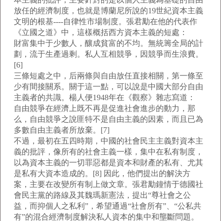
放任的經濟制度，也就是博蘭尼所說的19世紀資本主義
文明的根基----自律性市場制度。張君勱在他的代表作
《立國之道》中，這樣概括西方資本主義的短處：
財富集中于少數人，釀成貧富的不均。無統籌全局的計
劃，流于生產過剩。私人互相競爭，因競爭而生浪費。
[6]
三條短處之中，后兩條與自由放任直接相關，第一條至
少有間接關系。關于這一點，可以說是中國大部分自由
主義者的共識。楊人便1948年在《觀察》雜志寫道：
自由競爭在經濟上既不再是促進社會進步的動力，那
么，自由競爭之說匪特不是自由主義的因素，而且已為
多數自由主義者所放棄。[7]
不過，最初在五四時期，中國的社會民主主義對資本主
義的批評，像所有的社會主義一樣，集中在私有制度，
以為資本主義的一切罪惡都是資本和財產的私有、尤其
是私有大資本造成的。[8] 因此，他們提出的解決方
案，主要在改變所有制上做文章。張君勱鐘情于德國社
會民主黨的路線及其魏瑪新憲法，提出“尊社會之公
益，而抑個人之私利”，希望通過“社會所有”、“公私共
有”的混合經濟制度解決私人資本的集中和壟斷問題。