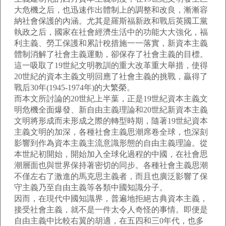
大危機之后，也迅速作出體制上的調整和改良，漸漸容
納社會保護的內涵。尤其是羅斯福新政和戰后英國工黨
執政之后，國家在社會經濟生活中的功能大大強化，福
利主義、勞工保護和累計稅措施一一落實，新資本主義
體制消解了社會主義運動，卻保存了社會主義的目標。
這一吸取了19世紀文明教訓的重大改革重大舉措，使得
20世紀的資本主義文明回應了社會主義的挑戰，贏得了
戰后30年(1945-1974年)的大繁榮。
而本文所討論的20世紀上半葉，正是19世紀資本主義文
明危機全面爆發、新自由主義理論和20世紀新資本主義
文明將形成而未形成之際的轉型時期，隨著19世紀資本
主義文明的加深，各種社會主義思潮席卷全球，也深刻
影響到作為資本主義主流意識形態的自由主義理論。從
本世紀初開始，開始加入全球化過程的中國，在社會思
潮層面也與世界保持著密切的同步。各種社會主義思潮
不僅左右了激進的馬克思主義者，而且也廣泛影響了保
守主義乃至自由主義等各類中國知識分子。
因而，在現代中國知識界，普遍地拒絕古典資本主義，
接受社會主義，就不是一件太令人奇怪的事情。即便是
自由主義中比較右翼的胡適，在五四和三0年代，也多