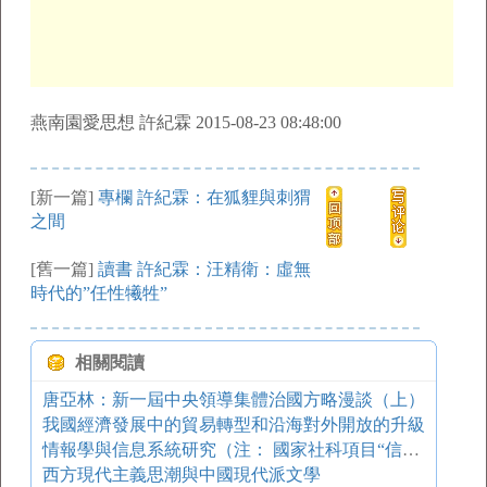
燕南園愛思想 許紀霖 2015-08-23 08:48:00
[新一篇]
專欄 許紀霖：在狐貍與刺猬
之間
[舊一篇]
讀書 許紀霖：汪精衛：虛無
時代的”任性犧牲”
相關閱讀
唐亞林：新一屆中央領導集體治國方略漫談（上）
我國經濟發展中的貿易轉型和沿海對外開放的升級
情報學與信息系統研究（注： 國家社科項目“信息系統基礎理論及其應用研究”研究論文之一。）
西方現代主義思潮與中國現代派文學