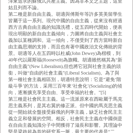
澤東追求的蘇俄式共產主義。因為非本文之主題，這里
姑且列而不論。
第二種是新自由主義。胡適與傅斯年等許多英美留學生
皆屬于這一系列。現代中國的自由主義，從來沒有經過
西方古典自由主義的知識洗禮，從五四時代開始，便表
現出明顯的新自由主義傾向，力圖將自由主義與社會主
義加以某種調和。這一傾向，不僅受到了西方當時新自
由主義思潮的支持，而且也有著中國政治文化傳統的背
景。胡適等人在五四時以杜威(John Dewey)為楷模，到
40年代以羅斯福(Roosevelt)為旗幟。胡適雖然稱其為“新
自由主義”(New Liberalism),但也將它冠與社會主義的頭
銜，叫做“自由的社會主義”(Liberal Socialism)。為了與
第一種社會主義相區別，胡適特意說明：它是“避免‘階
級斗爭’的方法，采用三百年來‘社會化’(Socializing)的傾
向，逐漸擴充享受自由、享受幸福的社會。”[5]
第三種是社會民主主義。這一流派原來在西歐屬于馬克
思主義系列，是其右翼的修正派。但中國的馬克思主義
從一開始就全盤接受蘇俄的列寧主義，缺乏社會民主主
義立足和發展的空間。相反，社會民主主義在中國倒是
在自由主義知識分子中間獲得了滋長和影響。其理論中
堅是梁啟超為首的研究系一脈，最主要的代表是“二