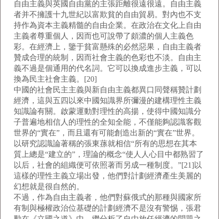
自由主義與英國自由黨的主張距離很遠很遠。自由主義
者并不擁護十九世紀以富欺貧的自由貿易。對內也不支
持作為資本主義精髓的自由企業。在政治在文化上自由
主義者尊重個人，因而也可說帶了頗濃的個人主義色
彩。在經濟上，鑒于貧富懸殊的必然惡果，自由主義者
贊成合理的統制，因而社會主義的色彩也不淡。自由主
義不過是個通用的代名詞。它可以換成進步主義，可以
換為民主社會主義。[20]
中國的社會民主主義與新自由主義都異口同聲稱贊計劃
經濟，這與五四以來中國知識界所彌漫的建構理性主義
知識論有關。啟蒙運動對理性的高揚，使得中國知識分
子普遍地相信人的理性的全知全能，不僅能夠認識客觀
世界的“實在”，而且還有可能創造出新的“實在”世界。
以研究認識論著稱的張東蓀就相信“所有的思想在其本
質上總是“建立的”，理論的概念“使人人心目中都熟習了
以后，社會的組織便可依照著而另成一種制度。”[21]以
這樣的理性主義立場出發，他們對計劃經濟產生美麗的
幻想就是很自然的。
不過，作為自由主義者，他們對蘇俄式的那種與國家所
有制與極權政治位基礎的計劃經濟不是沒有警惕，張君
勱在《立國之道》中，繼分析了自由放任經濟的問題之