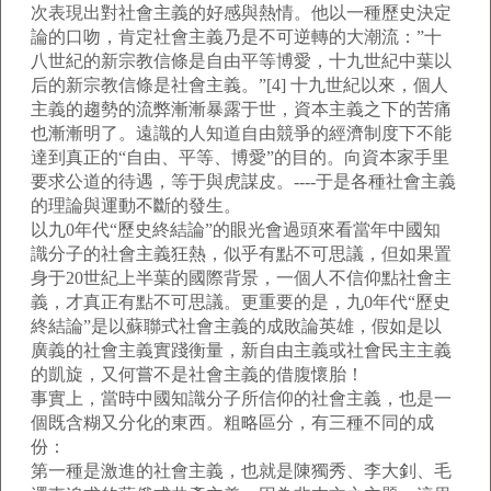
次表現出對社會主義的好感與熱情。他以一種歷史決定
論的口吻，肯定社會主義乃是不可逆轉的大潮流：”十
八世紀的新宗教信條是自由平等博愛，十九世紀中葉以
后的新宗教信條是社會主義。”[4] 十九世紀以來，個人
主義的趨勢的流弊漸漸暴露于世，資本主義之下的苦痛
也漸漸明了。遠識的人知道自由競爭的經濟制度下不能
達到真正的“自由、平等、博愛”的目的。向資本家手里
要求公道的待遇，等于與虎謀皮。----于是各種社會主義
的理論與運動不斷的發生。
以九0年代“歷史終結論”的眼光會過頭來看當年中國知
識分子的社會主義狂熱，似乎有點不可思議，但如果置
身于20世紀上半葉的國際背景，一個人不信仰點社會主
義，才真正有點不可思議。更重要的是，九0年代“歷史
終結論”是以蘇聯式社會主義的成敗論英雄，假如是以
廣義的社會主義實踐衡量，新自由主義或社會民主主義
的凱旋，又何嘗不是社會主義的借腹懷胎！
事實上，當時中國知識分子所信仰的社會主義，也是一
個既含糊又分化的東西。粗略區分，有三種不同的成
份：
第一種是激進的社會主義，也就是陳獨秀、李大釗、毛