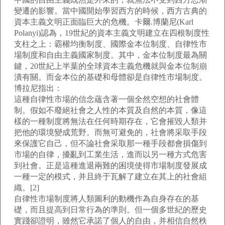
變遷的影響。當中國開始學習西方的時候，西方古典的
資本主義文明正面臨巨大的危機。卡爾.博蘭尼(Karl
Polanyi)認為，19世紀的資本主義文明建立在四根制度性
支柱之上：霸權均衡制度、國際金本位制度、自律性市
場制度和自由主義國家制度。其中，金本位制度最為關
鍵，20世紀上半葉的全球資本主義危機就與金本位制崩
潰有關。而金本位的基礎和母體卻是自律性市場制度。
博拉尼指出：
這種自律性市場的信念蘊含著一個全然空想的社會體
制。假如不廢絕社會之人性的本質及自然的本質，像這
樣的一種制度將無法在任何時期存在，它會摧毀人類并
把他的環境變成荒野。而無可避免的，社會將采取手段
來保護它自己，但不論社會采取那一種手段都會損傷到
市場的自律，擾亂到工業生活，進而以另一種方式危害
到社會。正是這種進退兩難的困境使得市場制度發展成
一種一定的模式，并且終于瓦解了建立在其上的社會組
織。[2]
自律性市場制度將人類圖利的動機作為自身存在的基
礎，而且提高到日常行為的準則。但一個多世紀的歷史
實踐卻證明，雖然它承諾了個人的自由，并相信自然秩