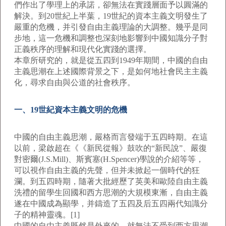
們作出了學理上的承諾，卻無法在實踐層面予以圓滿的
解決。到20世紀上半葉，19世紀的資本主義文明發生了
嚴重的危機，并引發自由主義理論的大調整。幾乎是同
步地，這一危機和調整也深刻地影響到中國知識分子對
正義秩序的理解和現代化實踐的選擇。
本章所研究的，就是從五四到1949年期間，中國的自由
主義思潮在上述國際背景之下，是如何地社會民主主義
化，尋求自由與公道的社會秩序。
一、19世紀資本主義文明的危機
中國的自由主義思潮，嚴格而言發端于五四時期。在這
以前，梁啟超在《《新民從報》鼓吹的“新民說”、嚴復
對密爾(J.S.Mill)、斯賓塞(H.Spencer)學說的介紹等等，
可以視作自由主義的先聲，但并未掀起一個時代的狂
瀾。到五四時期，隨著大批經歷了英美和歐陸自由主義
洗禮的留學生回國和西方思潮的大規模東漸，自由主義
遂在中國成為顯學，并鑄造了五四及后五四兩代知識分
子的精神靈魂。[1]
中國的自由主義既然是外來的，就無法不受到西方思潮