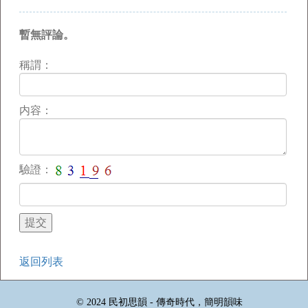
暫無評論。
稱謂：
内容：
驗證：
返回列表
© 2024 民初思韻 - 傳奇時代，簡明韻味