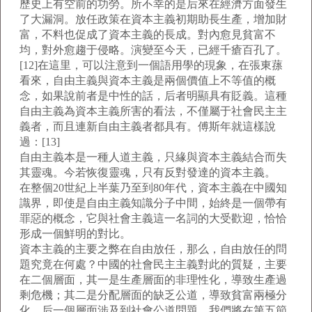
歷史上有空前的功勞。所不幸的是后來在經濟方面發生
了大漏洞。放任政策在資本主義初期助長生產，增加財
富，不料也促成了資本主義的長成。對內愈見貧富不
均，對外愈趨于侵略。演變至今天，已經千瘡百孔了。
[12]在這里，可以注意到一個語用學的現象，在張東蓀
看來，自由主義與資本主義是兩個價值上不等值的概
念，如果說前者是中性的話，后者明顯具有貶義。這種
自由主義為資本主義所害的看法，不僅屬于社會民主主
義者，而且連新自由主義者都具有。傅斯年就這樣說
過：[13]
自由主義本是一種人道主義，只緣與資本主義結合而失
其靈魂。今若恢復靈魂，只有反對發達的資本主義。
在整個20世紀上半葉乃至到80年代，資本主義在中國知
識界，即使是自由主義知識分子中間，始終是一個帶有
罪惡的概念，它與社會主義這一名詞的大受歡迎，恰恰
形成一個鮮明的對比。
資本主義的主要之弊在自由放任，那么，自由放任的問
題究竟在何處？中國的社會民主主義對此的質疑，主要
在二個層面，其一是生產層面的非理性化，導致生產過
剩危機；其二是分配層面的缺乏公道，導致貧富兩極分
化。后一個層面涉及到社會公道問題，我們將在第五節