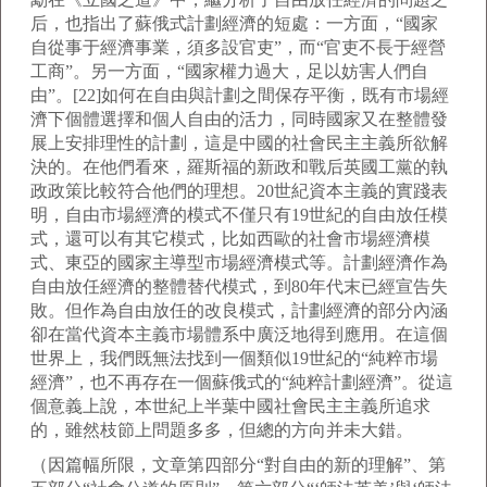
后，也指出了蘇俄式計劃經濟的短處：一方面，“國家
自從事于經濟事業，須多設官吏”，而“官吏不長于經營
工商”。另一方面，“國家權力過大，足以妨害人們自
由”。[22]如何在自由與計劃之間保存平衡，既有市場經
濟下個體選擇和個人自由的活力，同時國家又在整體發
展上安排理性的計劃，這是中國的社會民主主義所欲解
決的。在他們看來，羅斯福的新政和戰后英國工黨的執
政政策比較符合他們的理想。20世紀資本主義的實踐表
明，自由市場經濟的模式不僅只有19世紀的自由放任模
式，還可以有其它模式，比如西歐的社會市場經濟模
式、東亞的國家主導型市場經濟模式等。計劃經濟作為
自由放任經濟的整體替代模式，到80年代末已經宣告失
敗。但作為自由放任的改良模式，計劃經濟的部分內涵
卻在當代資本主義市場體系中廣泛地得到應用。在這個
世界上，我們既無法找到一個類似19世紀的“純粹市場
經濟”，也不再存在一個蘇俄式的“純粹計劃經濟”。從這
個意義上說，本世紀上半葉中國社會民主主義所追求
的，雖然枝節上問題多多，但總的方向并未大錯。
（因篇幅所限，文章第四部分“對自由的新的理解”、第