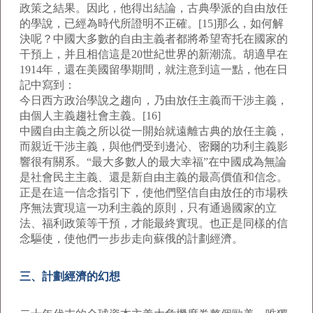
政策之結果。因此，他得出結論，古典學派的自由放任
的學說，已經為時代所證明不正確。[15]那么，如何解
決呢？中國大多數的自由主義者都將希望寄托在國家的
干預上，并且相信這是20世紀世界的新潮流。胡適早在
1914年，還在美國留學期間，就注意到這一點，他在日
記中寫到：
今日西方政治學說之趨向，乃由放任主義而干涉主義，
由個人主義趨社會主義。[16]
中國自由主義之所以從一開始就遠離古典的放任主義，
而親近干涉主義，與他們受到邊沁、密爾的功利主義影
響很有關系。“最大多數人的最大幸福”在中國成為無論
是社會民主主義、還是新自由主義的最高價值和信念。
正是在這一信念指引下，使他們堅信自由放任的市場秩
序無法實現這一功利主義的原則，只有通過國家的立
法、福利政策等干預，才能最終實現。也正是同樣的信
念驅使，使他們一步步走向蘇俄的計劃經濟。
三、計劃經濟的幻想