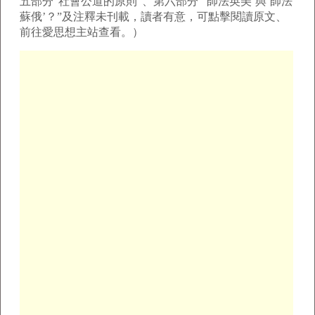
五部分“社會公道的原則”、第六部分“‘師法英美’與‘師法
蘇俄’？”及注釋未刊載，讀者有意，可點擊閱讀原文、
前往愛思想主站查看。）