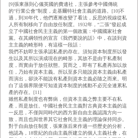
[9]張東蓀則心儀英國的費邊社，主張參考中國傳統
的“行業公會”制度，走基爾特社會主義的道路。[10]不
過，到30年代，他們逐漸改變了看法，反思的視線從私
人所有制移向了自由放任制度。1932年，“二張”發起成
立了中國社會民主主義的第一個政黨：中國國家社會
黨。在其綱領性的宣言《我們要說的話》中，在談到資
主主義的畸形時，有這樣一段話：
我們不妨即主張承認私產的存在。須知資本制度所以發
生以及其所以演成現在的畸形，其故不是由于私產制
度，而實由于放任狀態。質而之，即有了私產再加以放
任，乃始有資本主義。所以至多只能說資本主義由私產
而演出，卻決不能說有私產則資本主義必隨之而來。明
白了這個界限便可知道資本制度的搖動不必完全連累私
產的存在。[11]
雖然私產制度也有弊病，但資本主義之弊主要不在私
產，而是放任。中國社會民主主義對古典資本主義的這
一反思，不僅與同時代的西方新自由主義認識方向一
致，而且也與世界其它社會民主主義的理論保持同步。
對于自由放任制度，張東蓀后來作過一些歷史的分析，
他認為，18世紀的自由主義所建立的個人主義社會，在