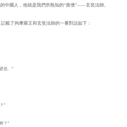
代的中國人，他就是我們所熟知的“唐僧”——玄奘法師。
，記載了拘摩羅王和玄奘法師的一番對話如下：
是也。”
？”
程？”