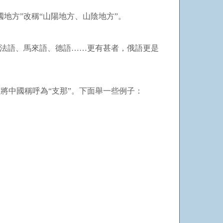
地方”改稱“山陽地方、山陰地方”。
、法語、馬來語、德語……更有甚者，俄語更是
將中國稱呼為“支那”。下面舉一些例子：