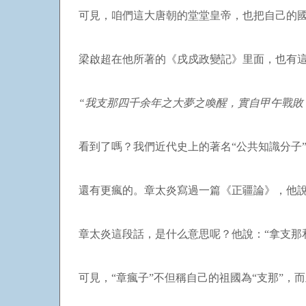
可見，咱們這大唐朝的堂堂皇帝，也把自己的國
梁啟超在他所著的《戌戍政變記》里面，也有
“我支那四千余年之大夢之喚醒，實自甲午戰敗
看到了嗎？我們近代史上的著名“公共知識分子”
還有更瘋的。章太炎寫過一篇《正疆論》，他說
章太炎這段話，是什么意思呢？他說：“拿支那
可見，“章瘋子”不但稱自己的祖國為“支那”，