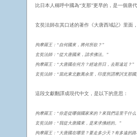
比日本人稱呼中國為“支那”更早的，是一個唐
玄奘法師在其口述的著作《大唐西域記》里面
拘摩羅王：“自何國來，將何所欲？”
玄奘法師：“從大唐國來，請求佛法。”
拘摩羅王：“大唐國在何方？經途所日，去斯遠近？”
玄奘法師：“當此東北數萬余里，印度所謂摩訶支那國
這段文獻翻譯成現代中文，是以下的意思：
拘摩羅王：“你是從哪個國家來的？來我們這里干什么
玄奘法師：“我從大唐國來，是來求佛經的。”
拘摩羅王：“大唐國在哪里？要走多少天？有多遠的路