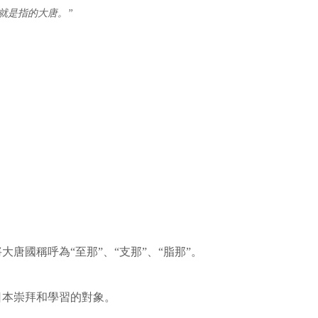
就是指的大唐。”
唐國稱呼為“至那”、“支那”、“脂那”。
日本崇拜和學習的對象。