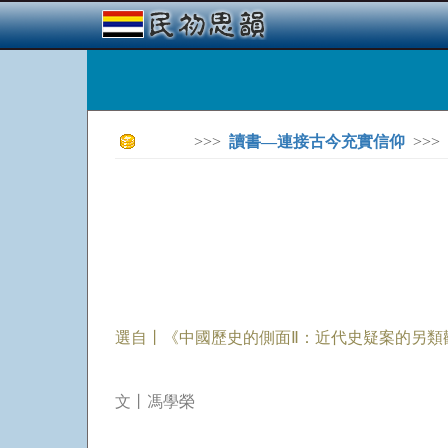
>>>
讀書—連接古今充實信仰
>>>
選自丨《中國歷史的側面Ⅱ：近代史疑案的另類
文丨馮學榮