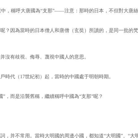
中，稱呼大唐國為“支那”——注意：那時的日本，不但對大唐
”呢？因為當時的日本僧人和唐僧（玄奘）所讀的，是同一批的梵
實并沒有歧視、侮辱、蔑視中國人的意思。
江戶時代（17世紀初）起，當時的中國處于明朝時期。
國”，而是沿襲舊稱，繼續稱呼中國為“支那”呢？
詞，并不常用。當時大明國的周邊小國，都知道“大明國”、“大明