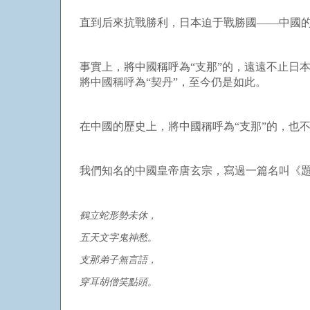
直到后來抗戰勝利，日本迫于戰勝國——中國的
事實上，將中國稱呼為“支那”的，遠遠不止日
將中國稱呼為“契丹”，至今仍是如此。
在中國的歷史上，將中國稱呼為“支那”的，也
我們知名的中國皇帝唐玄宗，寫過一篇名叫《
鶴立蛇形勢未休，
五天文字鬼神愁。
支那弟子無言語，
穿耳胡僧笑點頭。