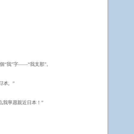
“我”字——“我支那”。
日本。
”
么我寧愿親近日本！”