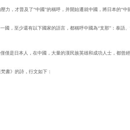
壓力，才普及了“中國”的稱呼，并開始遷就中國，將日本的“中國
本一國，至少還有以下國家的語言，都稱呼中國為“支那”：泰語
不僅僅是日本人，在中國，大量的漢民族英雄和成功人士，都曾經
題梵書》的詩，行文如下：