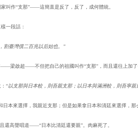
家叫作“支那”——這簡直是反了，反了，成何體統。
這樣一段話：
，割臺灣償二百兆以后始也。”
——梁啟超——不但把自己的祖國叫作“支那”，而且還往上加了個
：“
以支那與日本較，則吾親支那；以日本與滿洲較，則吾寧親
和日本來選擇，我親近支那；但是如果拿日本和清廷來選擇，那
而且還高聲唱道——“日本比清廷還要親”。肉麻死了。