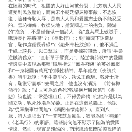
在陸游的時代，祖國的大好山河被分裂，北方廣大人民
遭受到民族壓迫，而南宋小朝廷卻屈膝事敵，不思恢
復，這種奇恥大辱，是廣大人民和愛國志士所不能忍受
的。雪恥御侮，收復失地，是愛國志士的抱負。陸游
的"抱負"，不是僅僅做一個詩人，從"豈其馬上破賊手，
哦詩長作寒將鳴" ? (《長歌行》)；到"愿聞下詔遣材
官，恥作腐儒長碌碌!"(《融州寄松紋劍》)，他不滿足
于紙上談兵，"以口擊賊"，而是要據鞍殺敵，所謂"手梟
逆賊清舊京"、"直斬單于釁寶刀"。陸游將詩歌中的愛國
情懷集中表現為那種"鐵馬橫戈""氣吞殘虜"的英雄氣概
和"一身報國有萬死"的犧牲精神。早年他在《夜讀兵
書》詩里就說："平生萬里心，執戈王前驅。戰死士所
有，恥復守妻孥"!去蜀之后，他也沒有消沉，《前有樽
酒行》說："丈夫可為酒色死?戰場橫尸勝床第"!《書
悲》詩也說："常恐埋山丘，不得委鋒鏑"!他始終是以為
國立功，戰死沙場為光榮。正是在這個意義上，他認
為"從軍樂事世間無"(《獨酌有懷南鄭》)。直到八十二
歲，詩人還唱出了"一聞戰鼓意氣生，猶能為國平燕趙"
(《老馬行》)的豪語。這些詩句無不顯示了陸游的愛國
情懷。然而，現實是殘酷的，南宋統治集團妥協投降的