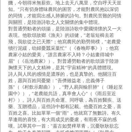
饑，今朝得米無薪炊。地上去天八萬里，空自呼天天豈
知。"只有切身體味農民的困苦，才能對農民抱以深切
的同情，才能寫出感人肺腑的詩句。對農民苦難的同情
與關照，是陸游詩歌之人文關懷的集中體現。
對普通勞動者的頌揚，是陸游詩歌中愛國情懷的又一大
表現。他歌頌故鄉《漁夫》的頑健，"老翁短楫去若
飛，我欲從之已天際"；他寫農民的勤勞簡樸，"老農愛
犢行泥緩，幼婦憂蠶采葉忙"（《春晚即事》）；他寫
農家小姑的愛美，"誰言農家不入時？小姑畫得城中
眉"（《岳池農家》）。對普通勞動者的歌頌源于陸游
胸懷天下的人文精神，是其"宇宙精神"的具體體現。
詩人與人民的感情是濃厚的，也是真摯的。他關注百
姓，愿與百姓同憂樂："吾儕雖益老，忠義傳子
孫"（《村飲示鄰曲》），"野人易與輸肝肺"（《睡起至
園中》），"老農能共語，真率會人心"（《雨后至近
村》）。詩人與百姓共命運、同呼吸，為百姓醫疾、送
藥、互贈禮品，這些詩中都有記載。他憂百姓之憂，喜
百姓之喜。比如單單一個"雨"，他就寫了無數詩。有久
旱逢雨的喜悅，有大雨成災的憂慮，有雨夜不寐的感
嘆。試舉其中一首："嘉古如焚稗草青，沉憂耿耿欲忘