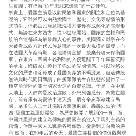
生實踐，有陸游“位卑未敢忘優國”的千古佳句。
事實上，愛國主義是以對民族和國家的關注和定位為基
礎的，它雖然可以由熱愛國土、歷史、文化等感情的形
式萌生，但必由民族意識洗禮方能獲得成熟化的表現形
式。無論在東方西方，從18世紀開始，國家的主權和民
族的命運都成為最鼓舞人心的事件。美國獨立戰爭在今
天被看成西方近代民族意識的一次最大規模的爆發，而
在法國大革命時期，各地紛紛宣誓，放棄分歧來保衛國
家，在東方，帝國主義列強的入侵驚醒了千年氤氳沉醉
的夢境，國破家亡喚起了強烈的愛國情感。可以說悠久
文化的歷史積淀形成了愛國意識的不竭源泉，但這傳統
無法與時代同日而語，曲折艱難的生存狀態卻提供了一
種空前清晰的關于國家命運的自覺意識。于是，在中華
大地上，人們內憂政治腐敗，外患列強瓜分。為救亡圖
存，前有康有為變法半途夭折，后有辛亥革命建立民
國，眾多仁人志士赴湯蹈火義無返顧。轟轟烈烈的“五.
四”愛國主義運動爆發，為歷史掀開了展新的一頁。而
中國共產黨的建立為傳統的愛國主義注入了馬列主義的
精髓，伴隨中國人民戰勝各種頑敵，從勝利走向新的勝
利.然而，在50年后的今天，愛國主義提倡的價值觀與現