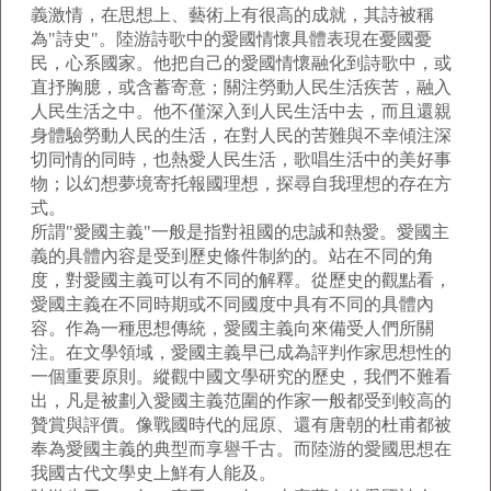
義激情，在思想上、藝術上有很高的成就，其詩被稱
為"詩史"。陸游詩歌中的愛國情懷具體表現在憂國憂
民，心系國家。他把自己的愛國情懷融化到詩歌中，或
直抒胸臆，或含蓄寄意；關注勞動人民生活疾苦，融入
人民生活之中。他不僅深入到人民生活中去，而且還親
身體驗勞動人民的生活，在對人民的苦難與不幸傾注深
切同情的同時，也熱愛人民生活，歌唱生活中的美好事
物；以幻想夢境寄托報國理想，探尋自我理想的存在方
式。
所謂"愛國主義"一般是指對祖國的忠誠和熱愛。愛國主
義的具體內容是受到歷史條件制約的。站在不同的角
度，對愛國主義可以有不同的解釋。從歷史的觀點看，
愛國主義在不同時期或不同國度中具有不同的具體內
容。作為一種思想傳統，愛國主義向來備受人們所關
注。在文學領域，愛國主義早已成為評判作家思想性的
一個重要原則。縱觀中國文學研究的歷史，我們不難看
出，凡是被劃入愛國主義范圍的作家一般都受到較高的
贊賞與評價。像戰國時代的屈原、還有唐朝的杜甫都被
奉為愛國主義的典型而享譽千古。而陸游的愛國思想在
我國古代文學史上鮮有人能及。