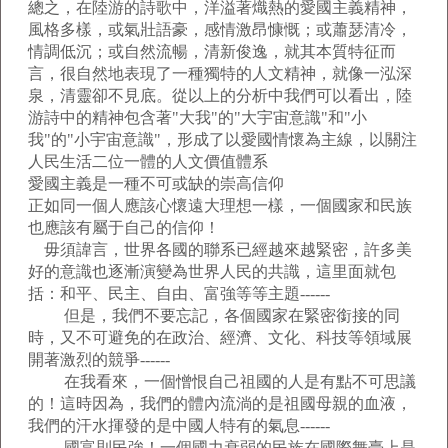
總之，在陸游的詩歌中，洋溢著熾熱的愛國主義精神，
風格多樣，或氣壯語豪，感情激昂慷慨；或蕭瑟清冷，
情調低沉；或自然流暢，清新俊逸，就其本質特征而
言，很自然地表現了一種獨特的人文精神，就像一泓深
泉，清靈卻不見底。從以上的分析中我們可以看出，陸
游詩中的精神包含著"大我"的"大宇宙意識"和"小
我"的"小宇宙意識"，形成了以愛國情懷為主線，以關注
人民生活二位一體的人文價值體系
愛國主義是一種不可或缺的崇高信仰
正如同一個人應該心懷遠大理想一樣，一個國家和民族
也應該有屬于自己的信仰！
毋須諱言，世界各國的聯系已經越來越緊密，許多美
好的意識也逐漸演變為世界人民的共識，這里面就包
括：和平、民主、自由、富強等等主題------
但是，我們不要忘記，各個國家在緊密銜接的同
時，又不可避免的在政治、經濟、文化、科技等領域展
開著激烈的競爭------
在我看來，一個憎恨自己祖國的人是有點不可思議
的！這時因為，我們的體內流淌的是祖國母親的血液，
我們的汗水揮發的是中國人特有的氣息------
國富則民強！一個國力衰弱的民族在國際舞臺上是