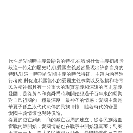
代性是愛國時主義最顯著的特征.在我國社會主義初級階
段這一特定的歷史時期,愛國主義必然呈現出許多自身的
特點.對這一時期的愛國主義的時代特征、主題內涵等進
行考察,對促進我國當代的愛國主義事業以及弘揚和培育
民族精神都具有十分重大的現實意義和深遠的歷史意義.
愛國，是從黃帝和堯舜禹時期開始經過千百年來的凝聚
對自己祖國的一種最深厚，最神圣的情感；愛國主義是
華夏子孫血液代代流傳的民族情懷；隨著時代的變遷，
愛國主義情懷也與時俱進。
從夏的滅亡到商，商的滅亡西周的建立，從各民族浴血
奮戰內戰開始，愛國情感也在戰爭中開始流露著；到秦
王統一天下，隨著各民族相互融合，愛國情懷也日益濃