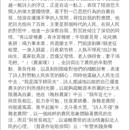
越一般詩人的浮泛，正是在這一點上，表現了陸游悲天
憫人的偉大愛國情懷。基于對一己思想行為的自審自
視，陸游在擾攘不寧的人世間，尋找自我的對應體。他
把目光投向了百姓，主要是那個時代的人民。在與人民
的對照中，他進一步深察自我，對百姓傾注了深切的同
情。"有山皆種麥，有水皆種粳；牛領瘡見骨，叱叱猶
夜耕；竭力事本業，所愿樂太平。門前誰剝啄?縣吏征
租聲。一身入縣庭，日夜窮笞榜，人孰不憚死?自計無
由生。還家欲具說，恐傷父母情。老人倘得食，妻子鴻
毛輕。"（《農家嘆》），全詩寫出了農民的辛勤勞
動、善良性格，以及剝削階級對他們的殘酷掠奪，表達
了詩人對勞動人民疾苦的關心，同時他還融入人民生活
中去，"我是識字耕田夫"，詩人虔誠地以能把自己擺進
農夫的行列而感到光榮，以能夠疏離原本所屬的士大夫
階層為自豪。他在《晚秋農家》中云："我年近七十，
與世長相忘。筋力幸可勉，扶衰業耕桑。身雜老農間，
何能避風霜。夜半起飯牛，北斗垂大荒。"詩人不僅"身
雜老農間"，以一個純粹的農民形象體驗著農民的生
活，而且"與世長相忘"，以遠離塵世的淡泊情趣貼近人
民的心理。《貧甚作短歌排悶》云："年豐米賤身獨