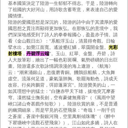
基本國策決定了陸游一生郁郁不得志。于是，陸游轉向
了祖國的大好河山，用詩歌含蓄寄意，來表達自己的愛
國情懷。
陸游的愛國思想是深沉的，陸游的詩中由于其濃厚的愛
國思想之貫注而顯得更加恢弘。在那恢弘的意境中，我
們深深地感受到了詩人的拳拳報國心，盈盈赤子情。請
看《金山觀日出》："系船浮玉山，清晨得奇觀。日輪
擘水出，如覺江面寬。遙波蹙紅鱗，翠靄開金盤。
光彩
射樓塔
，
丹碧浮云端
"。玉山、紅翠、金盤、丹碧，詩
人大放筆彩，繪出了一幅色彩斑斕、氣勢磅礴的日出巨
畫。陸游還多次歌詠情調浪漫的海上遨游，《航海》
云："潮來涌銀山，忽復磨青銅。饑鶻掠船舷，大魚舞
虛空。流落何足道，豪氣蕩肺胸。歌罷海動色，詩成天
改容。行矣跨鵬背，弭節蓬萊宮"。陸游贊美的山，一
如其理想中的猛士："白鹽赤甲天下雄，拔地突兀摩蒼
穹。凜然猛士撫長劍，空有豪健無雍容"（《風雨中望
峽口諸山奇甚戲作短歌》）。陸游欣賞的泉，不是普通
的幽澗細泉，而是罕見的石壁飛泉："奇哉！一削千仞
之蒼崖，蒼崖中裂銀河飛，空里萬斛傾珠璣"（《醉中
下瞿塘峽中流觀石壁飛泉》）。江山如此多嬌，詩人在