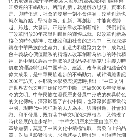
代的最強音,是中華民族繁榮發展的靈魂,是我們國家興
旺發達的不竭動力。所謂創新，就是解放思想、實事求
是、與時俱進，社會的發展一刻不會停頓，改革創新也
就永無終點，堅持創新、創新、再創新，才能實現跨
越、跨越、大發展。正是依靠改革創新精神，我們創造
了改革開放30年來舉世矚目的輝煌成就。以改革創新為
核心的時代精神，在建設和諧社會的進程中，已深深熔
鑄在中華民族的生命力、創造力和凝聚力之中，成為社
會主義核心價值體系的精髓以改革創新為核心的時代精
神，是中華民族富于進取的思想品格和馬克思主義與時
俱進的理論特征與中國革命、建設、改革實踐相結合的
偉大成果，是中華民族進步的不竭動力。胡錦濤總書記
2006年訪美，在耶魯大學發表演講時指出：“中華文明
是世界古代文明中始終沒有中斷、連續5000多年發展至
今的文明。中華民族在漫長歷史發展中形成的獨具特色
的文化傳統，深深影響了古代中國，也深深影響著當代
中國。現時代中國強調的以人為本、與時俱進、社會和
諧、和平發展，既有著中華文明的深厚根基，又體現了
時代發展的進步精神。”中華文明歷來注重自強不息，
革故鼎新，奠定了中國文化中積極進取、奮發向上的品
質，對后世影響很大。求新就要與時俱進，引領時代潮