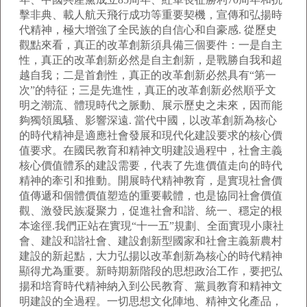
擊非典、載人航天飛行成功等重要契機，宣傳和弘揚時
代精神，極大增強了全民族的自信心和自豪感. 從歷史
觀點來看，真正的改革創新須具備三個要件：一是自主
性，真正的改革創新必然是自主創新，是戰勝自我和超
越自我；二是首創性，真正的改革創新必然具有“第一
次”的特征；三是先進性，真正的改革創新必然順乎文
明之潮流、體現時代之脈動、展示歷史之未來，因而能
夠獨領風騷、影響深遠. 當代中國，以改革創新為核心
的時代精神是適應社會發展和現代化建設要求的核心價
值要求。在國民教育和精神文明建設過程中，社會主義
核心價值體系的建設需要，代表了先進價值走向的時代
精神的牽引和推動。開展時代精神教育，是實現社會價
值傳遞和個體價值塑造的重要載體，也是協同社會價值
觀、激發民族凝聚力，促進社會和諧、統一、穩定的根
本途徑.我們正站在實現“十一五”規劃、全面實現小康社
會、建設和諧社會、建設創新型國家和社會主義新農村
建設的新起點，大力弘揚以改革創新為核心的時代精神
顯得尤為重要。新時期新階段的思想政治工作，要把弘
揚和培育時代精神納入到公民教育、黨員教育和精神文
明建設的全過程。一切思想文化陣地、精神文化產品，