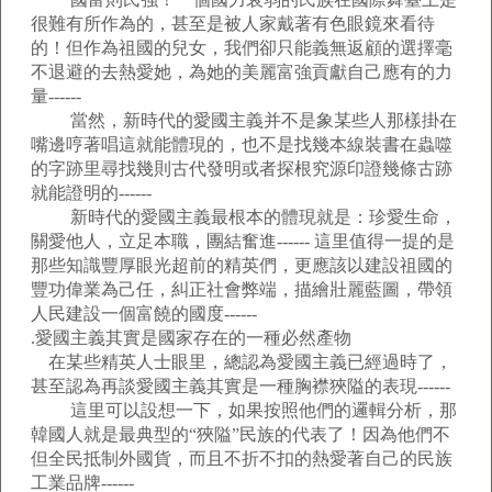
很難有所作為的，甚至是被人家戴著有色眼鏡來看待
的！但作為祖國的兒女，我們卻只能義無返顧的選擇毫
不退避的去熱愛她，為她的美麗富強貢獻自己應有的力
量------
當然，新時代的愛國主義并不是象某些人那樣掛在
嘴邊哼著唱這就能體現的，也不是找幾本線裝書在蟲噬
的字跡里尋找幾則古代發明或者探根究源印證幾條古跡
就能證明的------
新時代的愛國主義最根本的體現就是：珍愛生命，
關愛他人，立足本職，團結奮進------ 這里值得一提的是
那些知識豐厚眼光超前的精英們，更應該以建設祖國的
豐功偉業為己任，糾正社會弊端，描繪壯麗藍圖，帶領
人民建設一個富饒的國度------
.愛國主義其實是國家存在的一種必然產物
在某些精英人士眼里，總認為愛國主義已經過時了，
甚至認為再談愛國主義其實是一種胸襟狹隘的表現------
這里可以設想一下，如果按照他們的邏輯分析，那
韓國人就是最典型的“狹隘”民族的代表了！因為他們不
但全民抵制外國貨，而且不折不扣的熱愛著自己的民族
工業品牌------