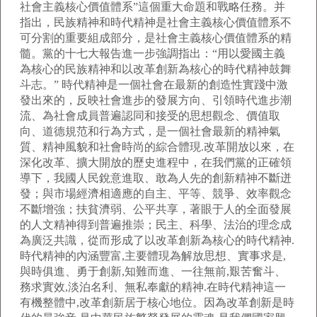
社會主義核心價值體系”這個重大命題和戰略任務。并
指出，民族精神和時代精神是社會主義核心價值體系不
可分割的重要組成部分，是社會主義核心價值體系的精
髓。黨的十七大報告進一步強調指出：“用以愛國主義
為核心的民族精神和以改革創新為核心的時代精神鼓舞
斗志。” 時代精神是一個社會在最新的創造性實踐中激
發出來的，反映社會進步的發展方向、引領時代進步潮
流、為社會成員普遍認同和接受的思想觀念、價值取
向、道德規范和行為方式，是一個社會最新的精神氣
質、精神風貌和社會時尚的綜合體現.改革開放以來，在
深化改革、擴大開放的歷史進程中，在我們黨的正確領
導下，我國人民銳意進取、敢為人先的創新精神不斷迸
發；與市場經濟相適應的自主、平等、競爭、效率觀念
不斷增強；扶貧濟弱、公平共享，著眼于人的全面發展
的人文精神得到普遍推崇；民主、科學、法治的理念成
為廣泛共識，從而形成了以改革創新為核心的時代精神.
時代精神的內涵豐富,主要體現為解放思想、實事求是,
與時俱進、勇于創新,知難而進、一往無前,艱苦奮斗、
務求實效,淡泊名利、無私奉獻的精神.在時代精神這一
有機整體中,改革創新居于核心地位。因為改革創新是時