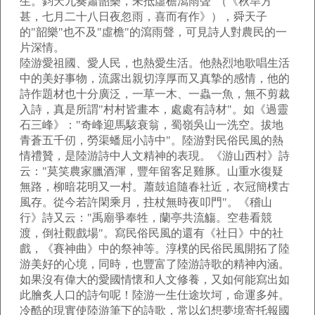
生。鈞天九奏簫韶樂，未抵虛檐瀉雨聲"（《秋旱方
甚，七月二十八日夜忽雨，喜而有作》），舜天子
的"韶樂"也不及"虛檐"的瀉雨聲，可見詩人對農民的一
片深情。
陸游愛祖國、愛人民，也熱愛生活。他熱烈地歌唱生活
中的美好事物，流露出親切淳厚而又真摯的感情，他的
詩作題材也十分廣泛，一草一木、一蟲一魚，無不剪裁
入詩，真是所謂"村村皆畫本，處處有詩材"。如《過靈
石三峰》："奇峰迎馬駭衰翁，蜀嶺吳山一洗空。拔地
青蒼五千仞，勞渠蟠屈小詩中"。陸游對民俗民風的熱
情禮贊，是陸游詩中人文精神的表現。《游山西村》詩
云："莫笑農家臘酒渾，豐年留客足雞豚。山重水復疑
無路，柳暗花明又一村。蕭鼓追隨春社近，衣冠簡樸古
風存。從今若許閑乘月，拄杖無時夜叩門"。《稽山
行》詩又云："禹廟爭奉牲，蘭亭共流觴。空巷看競
渡，倒社觀戲場"。寫民俗民風的還有《社日》中的社
戲，《賽神曲》中的祭神等。淳樸的民俗民風開拓了陸
游美好的心境，同時，也豐富了陸游詩歌的精神內涵。
如果沒有偉大的愛國情懷和人文修養，又如何能寫出如
此膾炙人口的詩句呢！陸游一生仕途坎坷，命運多舛。
冷酷的現實使陸游筆下的詩歌，常以幻想夢境寄托報國