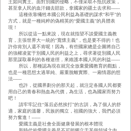
土如同糞土。面對別國的侵略，不僅采取不抵抗政策，
甚至拿人民的血汗錢去賠款，拿國家的疆土去求和------
這種依靠犧牲本國公民利益為基礎的謀求“和平”的
方式，就是一種純粹的偽精英的“愛國主義”的具體表
現！
所以從這一點來說，現在就指望不談愛國主義教
育，主張世界大一統的“寬懷主義”，也是要不得的！也
許你肯別人還不肯呢！因為，有些國家總是企圖將自己
的強權凌駕于別國人民的利益之上，尋求著從別國人民
那里謀取暴利的各種途徑，來維護本國人民的利益------
所以，那種認為現在就完全放棄愛國教育的觀點，
也是一種思想太過單純、嚴重脫離實際、一廂情愿的想
法------
也許，從國界劃分的那天起，就注定各國人民都要
用自己的青春和熱血為代價，為生活，也為國家而努力
吧！
請牢牢記住“落后必然挨打”的古訓，為了個人的舒
適，家庭的溫馨，民族的獨立，祖國的強大，我們必須
努力奮進！------
愛國主義是社會全面健康發展的根本體現
新時代的愛國主義是不可能獨立于某個領域之內