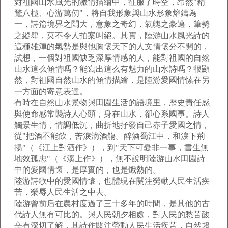
對祖國山水風光的激情描繪中，征服了時空，昂然"精
鶩八極、心游萬仞"，將自我形象與山水形象熔鑄為
一，詩篇境界之闊大，意象之奇幻，氣魄之豪邁，筆勢
之縱肆，莫不令人拍案叫絕。其實，陸游山水風光詩的
這種雄渾的氣勢是與他胸懷天下的人文情懷分不開的，
試想，一個對祖國缺乏深厚情感的人，能對祖國的自然
山水這么傾情嗎？能寫出這么有魅力的山水詩嗎？很顯
然，對祖國自然山水的傾情描繪，是陸游愛國情愫在另
一方面的寄意表達。
有時在自然山水景物與田園生活的語境里，歷史責任感
與使命感常襲詩人心頭，身在山水，卻心系國事。詩人
觸景生情，情調低沉，曲折地抒發自己赤子愛國之情，
從"把酒不能飲，苦淚滴酒觴。醉酒蜀江中，和淚下荊
揚"（《江上對酒作》），到"天下可憂非一事，書生無
地效孤忠"（《溪上作》），無不說明陸游山水田園詩
中的愛國情懷，是厚實的，也是熾熱的。
陸游詩歌中的愛國情懷，也體現在關注勞動人民生活疾
苦，榮辱人民生活之中去。
陸游曾前后在農村度過了三十多年的時間，是其他的古
代詩人無有可比的。與人民朝夕相處，對人民的愁苦酸
辛有深切了解，其詩作關注勞動人民生活疾苦，自然超