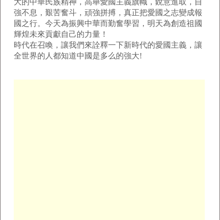
大的中華民族精神，高舉愛國主義旗幟，銳意進取，自
強不息，艱苦奮斗，頑強拼搏，真正把愛國之志變成報
國之行。今天為振興中華而勤奮學習，明天為創造祖國
輝煌未來貢獻自己的力量！
時代在召喚，讓我們來詮釋一下新時代的愛國主義，讓
全世界的人都知道中國是多么的強大!