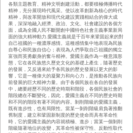
各類主題教育、精神文明創建活動，都要積極傳播時代
精神，充分展現時代風采。使以改革創新為核心的時代
精神，與改革開放和現代化建設實踐相結合的偉大成
果，深深地融入經濟、政治、文化、社會建設的各個方
面，成為全國人民不斷開創中國特色社會主義事業新局
面的強大精神動力.愛國主義就是千百年來鞏固起來的對
自己祖國的一種濃厚感情。這種感情集中地表現為民族
自尊心和民族自信心；表現為人們爭取自己祖國的獨立
富強而英勇獻身的奮斗精神。愛國主義作為一種意識形
態，它在各民族悠久歷史文化的基礎上產生，隨著歷史
的發展，又反過來給予各民族的歷史發展以更大的影
響，它是一種偉大的凝聚力和向心力，是推動各民族向
前發展的巨大精神力量。由于各個民族在各自的發展
中，總要經歷不同的歷史時期和階段，各個民族社會的
階段總在不斷變化，因此，愛國主義在不同的歷史時期
和不同的階段有著不同的內容。剝削階級的愛國主義，
既有進步性，也有局限性。當某一剝削階級肩負著推翻
舊制度，建立和鞏固新制度的歷史使命而具有革命性
時，它的愛國主義的內容就積極、進步；當某一個剝削
階級隨著地位的改變，其革命性被保守性、反動性取代