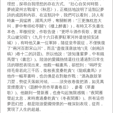
理想，探尋自我理想的存在方式。 "壯心自笑何時豁，
夢繞梁州古戰場"(《秋思》)，正概括地說明了這類記夢
詩的成因和內容。在這類詩中，我們可以看到，詩人有
時象一員猛將，躍馬大呼，奪關斬將："三更撫枕忽大
叫，夢中奪得松亭關"(《樓上醉書》)，有時又不失書生
本色，草檄招安，作歌告捷："更呼斗酒作長歌，要遣
天山健兒唱"(《九月十六日夜夢駐軍河外遣使招安諸
城》)，有時他又象一位軍師，隨從皇帝親征，不僅恢復
了"兩河百郡宋山川"，而且"盡復漢唐故地"(見《劍南詩
稿》)卷十二的詩題)。所以他說："誰知蓬窗夢，中有鐵
馬聲"(《書悲》)。陸游的愛國熱情還往往通過對日常生
活的聯想表現出來。他觀一幅畫馬，卻想到："嗚呼安
得毛骨若此三千匹，銜枚夜度桑乾責"(《龍眠畫馬》)!
他作一幅草書時，也仿佛是在對敵作戰："酒為旗鼓筆
刀槊，勢從天落銀河傾。……須臾收卷復把酒，如見萬
里煙塵清"(《題醉中所作草書卷后》，參看《草書
歌》)。他聽到一聲新雁，也會勾起無限感慨："夜聞雁
聲起太息，來時應過桑乾責"(《冬夜聞雁》)。所有這些
夢思幻想，都是陸游愛國情懷的一種深刻表現，從而，
實現了人生的超越。