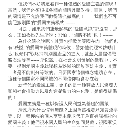
但我們不妨將這看作一種強烈的愛國主義的體現！
當然，我們必須根據各國的國情具體對待，而且，我們
的國情是不允許我們做得這么徹底的！——我們也不可
能照搬別國的“愛國主義模式”------
可是，如果我們連最起碼的“愛國意識”都沒有，那
么，正如魯迅先生所說：恐怕，“國將不國”也！-------
為什么這么說呢？其實包括歐美等國在內，他們也
有“狹隘”的愛國主義體現的時候：譬如他們經常啟動什
么“反傾銷”戰略抑制別國產品的進入，甚至大量儲備戰
略石油等等------ 所以說，在社會文明發展的進程中，不
要一提到愛國主義就聯想為狹隘的民族英雄主義，其實
二者是不能劃分等號的。只要國家這個概念繼續存在，
這種每個國家不同民族的不同信仰就會存在著！
新時代的愛國主義，更多的是一種釋放人民爆發力
和和社會推動力以及創造凝集力的催化劑，是值得提倡
的！------
.愛國主義是一種以保護人民利益為基礎的國策
清政府為什么懦弱無能？正因為當權者只知貪淫享
樂，以一種極端的個人享樂主義取代了為百姓謀福祉的
愛國主義！他們視本國人民的生命如同兒戲，視國家沃