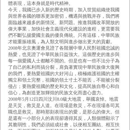
體表現，這本身就是時代精神。
今天，我國已步入新的歷史時期，加入世貿組織使我國
與世界各國的聯系更加密切，機遇與挑戰并存，我們將
面臨越來越多的新情況、新問題。推進我國改革開放的
偉大事業，加快社會主義現代化建設的進程，更需要我
們不斷弘揚愛國主義的優良傳統。只有這樣，中華民族
才能重振雄風，為人類文明與進步做出更大的貢獻。
2008年北京奧運會見證了各階層中華人民對祖國忠誠的
熱愛，也見證了中華民族日益強大。這個歷史的進步與
每一個愛國人士都離不開的。但是也有一些不法分子為
了自己的私利而搞分裂，肩負著實現中華民族偉大復興
的我們，要熱愛祖國的大好河山，積極維護祖國的主權
獨立和領土完整，祖國的領土寸土不能丟，不能被分裂
侵占；要熱愛祖國的歷史和文化，提高民族自尊心和自
信心，為創造更加輝煌的民族文化而盡心盡力。
2008年5月12日四川汶川8.0級大地震，舉國哀悼。地震
是天災，救災是人道。在現場是救災，不在現場各司其
職也是救災。那時那刻表現出的愛，是那么的偉大。但
是還有一小部分人的表現卻適得其反，人類個體顯示了
其脆弱性，我們必須組成社會，以便相互團結、相互扶