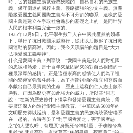
時，它的愛國主義就變成狹隘的、自私自利的民族主
義、保守倒退的國粹主義、侵略擴張的沙文主義。無產
階級愛國主義同國際主義有不可分割的聯系，這樣的愛
國主義是建立在爭取社會進步的基礎之上的；是同世界
人民的根本利益完全一致的。
1935年12月9日，北平學生數千人在中國共產黨的領導
下，舉行了抗日救國示威游行，從此以后掀起了抗日救
國運動的新高潮。因此，我今天演講的的題目是“大力
弘揚愛國主義精神”。
什么是愛國主義？列寧說；“愛國主義是指人們對祖國
的忠誠和熱愛，是千百年來鞏固起來的對自己祖國的一
種最深厚的感情”。正是這種崇高的感情使人們為了祖
國的繁榮富強奮斗終生，為了捍衛祖國的獨立和尊嚴而
奉獻出自己最寶貴的生命，歷史上這樣的仁人志士數不
勝數。正因為歷史有如此強大的威力，所以某*同志
說：“在新的歷史條件下繼承和發揚愛國主義傳統，需
要廣泛深入的進行愛國主義教育。”中華民族5000年的
文明歷史得以延續，是和愛國主義的民族傳統緊密聯系
在一起的。古時有晏子“利于國者愛之，害于國者惡
之”的大聲疾呼，有屈原“身既死兮神以靈，子魂魄兮為
鬼雄”的悲壯高歌，有諸葛亮“鞠躬盡瘁，死而后已”的一