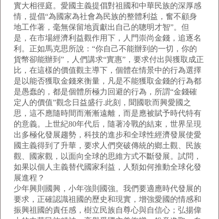
實大相徑庭。愛國主義提倡對祖國和中華民族的深厚感
情，提倡“為國家為社會為民族的整體利益，奮不顧身
地工作著，毫無保留地貢獻出自己的聰明才智”。但
是，在市場經濟利益觀作用下，人門崇尚金錢，追逐名
利。正如馬克思所說：“你自己不能辦到的一切，你的
貨幣卻能辦到”，人們講求“實惠”，要求付出與獲取成正
比，在這樣的價值觀主導下，個體在情景中的行為選擇
是以能否獲取金錢來衡量，凡是不能獲取金錢的行為都
是愚蠢的，都是個體所極力回避的行為，所謂“金錢確
定人的價值”觀念日益盛行.此刻，聞國歌而興愛國之
思，這不應隨時間而漸漸遠離，而是應被賦予時代特有
的意義。上世紀80年代后，隨著冷戰的結束，世界呈現
出多極化發展趨勢，科技的進步和全球性經濟發展使愛
國主義得到了升華，要求人們突破傳統的鄉土觀、民族
觀、國家觀，以面向全球的思維方式不斷發展。試問，
如果以個人主義替代國家利益，人類如何推動全球化發
展進程？
少年興則國興，小年強則國強。我們要適應時代發展的
要求，正確認識祖國的歷史和現實，增強愛國的情感和
振興祖國的責任感，樹立民族自尊心與自信心；弘揚偉