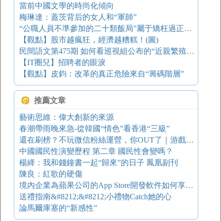
當前中國文學的時尚化傾向
梅琳達：蓋茨背后的女人和“軍師”
“公職人員不準參加的二十類飯局”屬于矯枉過正嗎？
【觀點】股市越瘋狂，經濟越糟糕！(圖)
民間語文第475期 如何看巡視組公布的“近親繁殖”現象
【IT圈兒】招聘者的眼淚
【觀點】皮鈞：改革的真正危險來自“籌碼階層”
推薦文章
藝術思維：偉大創新的來源
春潮帶雨晚來急-從韓國“情色”看香港“三級”
還在刷榜？不玩微信粉絲運營，你OUT了｜游戲葡萄
中國國民性演變歷程 第二章 國民性會變嗎？
楊絳：我和錢鐘書一起“歸來”的日子 鳳凰副刊
陳良：紅歌的硬傷
境內企業為蘋果公司的App Store開發軟件如何享受有關稅收優惠？
送禮指南&#8212;&#8212;小禮物Catch她的心
論馬爾庫塞的“新感性”