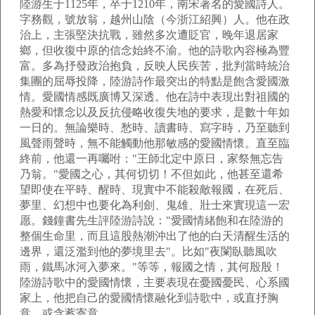
陸游生于1125年，卒于1210年，南宋著名的愛國詩人。
字務觀，號放翁，越州山陰（今浙江紹興）人。他在政
治上，主張堅決抗戰，雖然多次遭貶官，晚年退居家
鄉，但收復中原的信念始終不渝。他的詩歌內容極為豐
富。多為抒發政治抱負，反映人民疾苦，批判當時統治
集團的屈辱投降，陸游詩作最突出的特點是飽含愛國激
情。愛國情感既廣博又深透。他在詩中表現出對祖國的
熱愛和懷念以及反抗侵略收復失地的要求，是數十年如
一日的。無論樂時、愁時、讀書時、寫字時，乃至聽到
風聲雨聲時，無不能觸動他那敏感的愛國情懷。直至臨
終前，他還一再囑咐："王師北定中原日，家祭無忘告
乃翁。"愛國之心，其何切切！不但如此，他甚至還希
望即使在平時、醒時、現實中不能殺敵報國，在死后、
夢里、幻想中也要化為利劍、鬼雄、壯士來實現這一宏
愿。錢鐘書先生評陸游詩說："愛國情緒飽和在陸游的
整個生命里，而且這股熱潮沖出了他的白天清醒生活的
邊界，還泛濫到他的夢境里去"。比如"夜闌臥聽風吹
雨，鐵馬冰河入夢來。"等等，報國之情，其何殷殷！
陸游詩歌中的愛國情懷，主要表現在憂國憂民、心系國
家上，他把自己的愛國情懷融化到詩歌中，或直抒胸
意，或含蓄寄意。