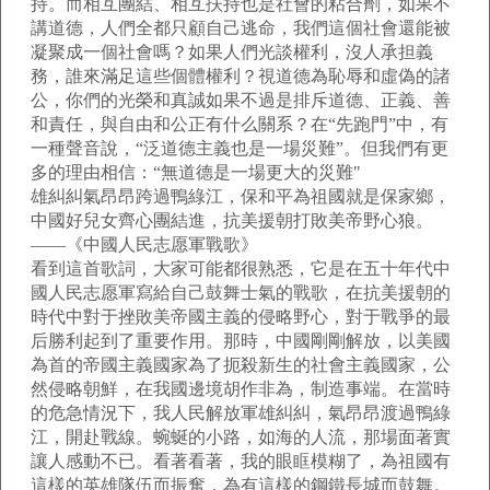
持。而相互團結、相互扶持也是社會的粘合劑，如果不
講道德，人們全都只顧自己逃命，我們這個社會還能被
凝聚成一個社會嗎？如果人們光談權利，沒人承担義
務，誰來滿足這些個體權利？視道德為恥辱和虛偽的諸
公，你們的光榮和真誠如果不過是排斥道德、正義、善
和責任，與自由和公正有什么關系？在“先跑門”中，有
一種聲音說，“泛道德主義也是一場災難”。但我們有更
多的理由相信：“無道德是一場更大的災難"
雄糾糾氣昂昂跨過鴨綠江，保和平為祖國就是保家鄉，
中國好兒女齊心團結進，抗美援朝打敗美帝野心狼。
——《中國人民志愿軍戰歌》
看到這首歌詞，大家可能都很熟悉，它是在五十年代中
國人民志愿軍寫給自己鼓舞士氣的戰歌，在抗美援朝的
時代中對于挫敗美帝國主義的侵略野心，對于戰爭的最
后勝利起到了重要作用。那時，中國剛剛解放，以美國
為首的帝國主義國家為了扼殺新生的社會主義國家，公
然侵略朝鮮，在我國邊境胡作非為，制造事端。在當時
的危急情況下，我人民解放軍雄糾糾，氣昂昂渡過鴨綠
江，開赴戰線。蜿蜒的小路，如海的人流，那場面著實
讓人感動不已。看著看著，我的眼眶模糊了，為祖國有
這樣的英雄隊伍而振奮，為有這樣的鋼鐵長城而鼓舞。