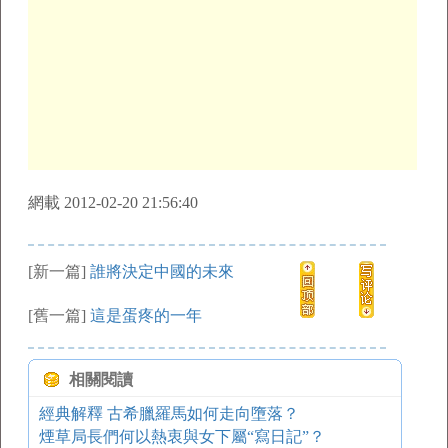
網載 2012-02-20 21:56:40
[新一篇]
誰將決定中國的未來
[舊一篇]
這是蛋疼的一年
相關閱讀
經典解釋 古希臘羅馬如何走向墮落？
煙草局長們何以熱衷與女下屬“寫日記”？