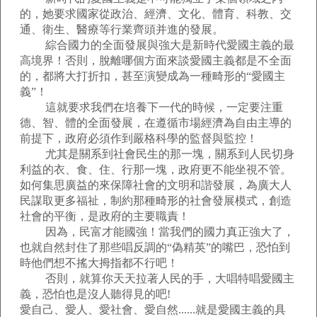
的，她要求國家從政治、經濟、文化、體育、科教、交
通、衛生、醫療等行業齊頭并進的發展。
綜合國力的全面發展與強大是新時代愛國主義的最
高境界！否則，脫離哪個方面來談愛國主義都是不全面
的，都將大打折扣，甚至演變成為一種畸形的“愛國主
義”！
這就要求我們在培養下一代的時候，一定要注重
德、智、體的全面發展，在遵循市場經濟為自由主導的
前提下，政府必須作到嚴格科學的監督與監控！
尤其是關系到社會民生的那一塊，關系到人民切身
利益的衣、食、住、行那一塊，政府更不能坐視不管。
如何集思廣益的來保障社會的文明和諧發展，為廣大人
民謀取更多福祉，制約那種畸形的社會發展模式，創造
社會的平衡，是政府的主要職責！
因為，民富才能國強！當我們的國力真正強大了，
也就自然封住了那些唱反調的“偽精英”的嘴巴，恐怕到
時他們想不搖大拇指都不行吧！
否則，就算你天天拉著人民的手，大唱特唱愛國主
義，恐怕也是沒人聽得見的吧!
愛自己、愛人、愛社會、愛自然......就是愛國主義的具