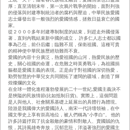
厚；直至清朝末年，第一次鴉片戰爭的開始，面對列強
的侵落與封建專制統治者的腐朽與壓迫，中華民族愛國
志士爆發出非一般強烈的愛國情感，拯救日益衰亡的國
家。
從２０００多年封建專制制度的結束，到趕走外國侵落
著，直到內戰結束新中國的成立， 許多仁人志士都以國
事為己任，前仆后繼；臨難不屈，保衛祖國。這種可貴
的精神使中華民族歷經劫難而不衰。
愛國的內容十分廣泛，熱愛祖國的山河，熱愛民族的歷
史，關心祖國的命運，在危難之時英勇戰斗，為祖國捐
軀都是愛國主義的表現。正是由于對祖國的深切熱愛，
勤勞智慧的中華兒女共同開拓了遼闊的疆域，創造了輝
煌燦爛的文化
在全球一體化進程蓬勃發展的二十一世紀,愛國主義決不
是狹隘的民族情節(比如抵制日貨)。實際上，這個問題
是人與他人、社會關系基礎上延展出的具體行為體現。
陸游是我國偉大的愛國詩人，南宋一代詩壇領袖，在中
國文學史上享有崇高地位，被人們稱為"小李白"。 他的
許多詩篇抒寫了抗金殺敵的豪情和對敵人、賣國賊的仇
恨，其詩風雄奇奔放，沉郁悲壯，洋溢著強烈的愛國主