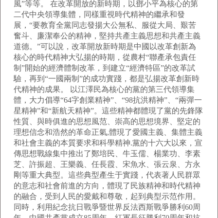
風”等等。 在改革開放的新時期，以鄧小平為核心的第
二代中央領導集體，同樣重視時代精神的繼承和發
展，“要教育全黨同志發揚大公無私、服從大局、艱苦
奮斗、廉潔奉公的精神，堅持共產主義思想和共產主義
道德。”可以說，改革開放新時期是中國以改革創新為
核心的時代精神大弘揚的時期，從農村“聯產承包責任
制”開始的經濟體制改革，到建立“經濟特區”的改革試
驗，再到“一國兩制”的成功實踐，都是弘揚改革創新時
代精神的成果。 以江澤民為核心的黨的第三代領導集
體，大力倡導“64字創業精神”、“98抗洪精神”、“兩彈一
星精神”和“新航天精神”。這些精神都體現了黨的先鋒隊
性質、與時俱進的思想風范、崇高的思想境界、堅定的
理想信念和浩然的革命正氣,體現了愛國主義、集體主義
和社會主義的本質要求和科學精神.黨的十六大以來，宣
傳思想戰線集中推出了鄭培民、牛玉儒、楊業功、李素
芝、許振超、王樂義、任長霞、宋魚水、張云泉、方永
剛等重大典型。這些典型產生于實踐，代表著人民群眾
的意志和社會前進的方向，體現了民族精神和時代精神
的融合，受到人民的愛戴和尊敬，起到典型示范作用。
同時，利用紀念抗日戰爭暨世界反法西斯戰爭勝利60周
年、中國共產黨成立85周年、紅軍長征勝利70周年和抗