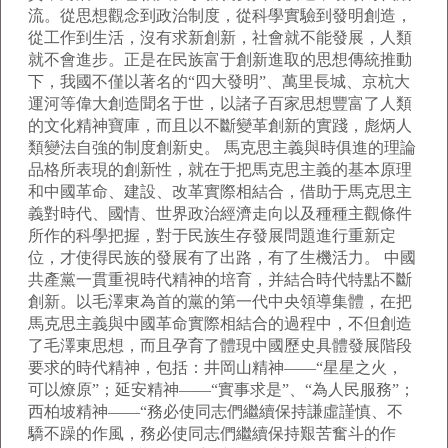
流。從思想觀念到政治制度，從科學實驗到發明創造，
從工作到生活，沒有求新創新，社會就不能發展，人類
就不會進步。正是在民族富于創新進取的思想傳統推動
下，我國不僅以著名的“四大發明”、萬里長城、京杭大
運河等偉大創造聞名于世，以諸子百家思想豐富了人類
的文化精神寶庫，而且以不斷變革創新的實踐，彪炳人
類變法自強的制度創新史。 馬克思主義與時俱進的理論
品格所表現的創新性，就在于把馬克思主義的基本原理
和中國革命、建設、改革實際相結合，借助于馬克思主
義對時代、國情、世界政治經濟走向以及種種主觀條件
所作的科學把握，對于民族生存發展問題進行重新定
位，才使得民族的發展有了出路，有了生機活力。 中國
共產黨一貫重視時代精神的培育，并結合時代特點不斷
創新。以毛澤東為首的黨的第一代中央領導集體，在把
馬克思主義與中國革命實際相結合的過程中，不但創造
了毛澤東思想，而且孕育了體現中國歷史具體發展階段
要求的時代精神，包括：井岡山精神——“星星之火，
可以燎原”；延安精神——“實事求是”、“為人民服務”；
西柏坡精神——“務必使同志們繼續保持謙虛謹慎、不
驕不躁的作風，務必使同志們繼續保持艱苦奮斗的作