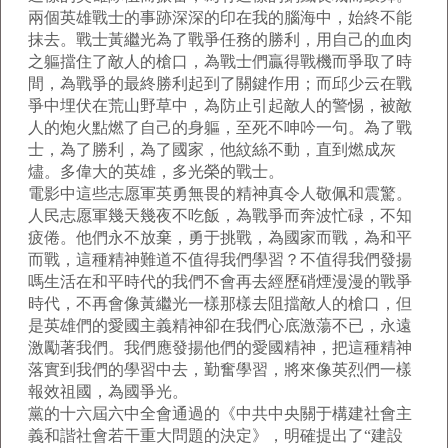
兩個英雄戰士的事跡深深的印在我的腦海中，始終不能
抹去。戰士黃繼光為了戰爭任務的勝利，用自己的血肉
之軀擋住了敵人的槍口，為戰士們贏得戰機而爭取了時
間，為戰爭的最終勝利起到了關鍵作用；而邱少云在戰
爭中埋伏在荒山野草中，為防止引起敵人的警惕，被敵
人的炮火點燃了自己的身軀，至死不呻吟一句。為了戰
士，為了勝利，為了國家，他紋絲不動，直到燃成灰
燼。多偉大的英雄，多光榮的戰士。
電影中這些志愿軍英勇無畏的精神真令人敬佩和震驚。
人民志愿軍幾天幾夜不吃飯，為戰爭而奔波忙碌，不知
疲倦。他們永不放棄，勇于挑戰，為國家而戰，為和平
而戰，這種精神難道不值得我們學習？不值得我們發揚
嗎生活在和平時代的我們不會再去經歷硝煙漫漫的戰爭
時代，不再會像黃繼光一樣那樣去阻擋敵人的槍口，但
是英雄們的愛國主義精神卻在我們心底激蕩不已，永遠
激勵著我們。我們應發揚他們的愛國精神，把這種精神
落實到我們的學習中去，勤奮學習，將來像英烈們一樣
報效祖國，為國爭光。
黨的十六屆六中全會通過的《中共中央關于構建社會主
義和諧社會若干重大問題的決定》，明確提出了“建設