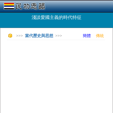
淺談愛國主義的時代特征
>>>
當代歷史與思想
>>>
簡體
傳統