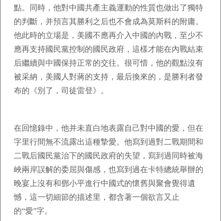
點。同時，他對中國共產主義運動的性質也做出了獨特
的判斷，并預言其勝利之后也不會成為莫斯科的附庸。
他此時的立場是，美國不應再介入中國的內戰，至少不
應再支持國民黨控制的國民政府，這樣才能在內戰結束
后繼續與中國保持正常的交往。很可惜，他的觀點沒有
被采納，美國人對蔣的支持，最后換來的，是勝利者發
布的《別了，司徒雷登》。
在回憶錄中，他并未直白地表露自己對中國的愛，但在
字里行間無不流露出這種摯愛。他寫到過對二戰期間和
二戰后國民黨治下的國民政府的失望，寫到過同時被海
峽兩岸誤解的委屈與傷感，也寫到過在卡特總統舉辦的
晚宴上沒有和鄧小平進行中國式的懷舊與聚會覺得遺
憾，這一切細節的描述里，都含著一個欲言又止
的“愛”字。