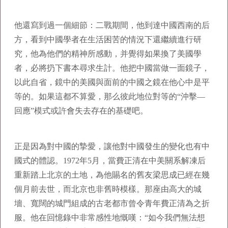
他還寫到過一個細節：二戰期間，他到達中國西南的后
方，看到中國學者在生活困苦的情況下還繼續進行研
究，他為他們的精神所感動，并覺得如果換了美國學
者，必將扔下書本尋求生計。他把中國當做一面鏡子，
以此自省，鏡中的美國與面前的中國之鏡在他心中是平
等的。如果這都不算愛，那么彼此地位對等的“沖擊—
回應”模式或許會失去存在的基礎吧。
正是因為對中國的摯愛，讓他對中國發生的變化也有中
國式的體認。1972年5月，當費正清在中美關系解凍后
重新踏上北京的土地，為他賜名的舊友梁思成已經在幾
個月前去世，而北京也非舊時模樣。那座由高大的城
墻、寬闊的城門組成的古老都市曾令青年費正清為之折
服。他在回憶錄中非常感性地慨嘆：“如今我們無法想