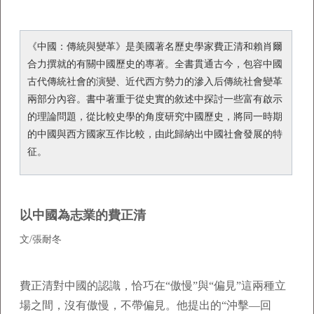
《中國：傳統與變革》是美國著名歷史學家費正清和賴肖爾
合力撰就的有關中國歷史的專著。全書貫通古今，包容中國
古代傳統社會的演變、近代西方勢力的滲入后傳統社會變革
兩部分內容。書中著重于從史實的敘述中探討一些富有啟示
的理論問題，從比較史學的角度研究中國歷史，將同一時期
的中國與西方國家互作比較，由此歸納出中國社會發展的特
征。
以中國為志業的費正清
文/張耐冬
費正清對中國的認識，恰巧在“傲慢”與“偏見”這兩種立
場之間，沒有傲慢，不帶偏見。他提出的“沖擊—回