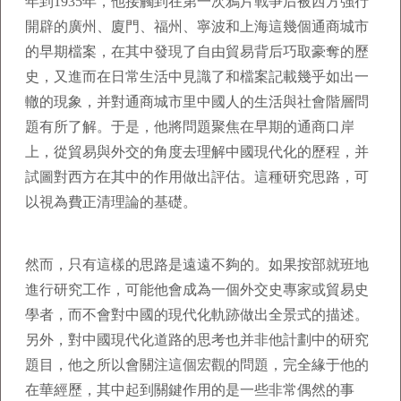
年到1935年，他接觸到在第一次鴉片戰爭后被西方強行
開辟的廣州、廈門、福州、寧波和上海這幾個通商城市
的早期檔案，在其中發現了自由貿易背后巧取豪奪的歷
史，又進而在日常生活中見識了和檔案記載幾乎如出一
轍的現象，并對通商城市里中國人的生活與社會階層問
題有所了解。于是，他將問題聚焦在早期的通商口岸
上，從貿易與外交的角度去理解中國現代化的歷程，并
試圖對西方在其中的作用做出評估。這種研究思路，可
以視為費正清理論的基礎。
然而，只有這樣的思路是遠遠不夠的。如果按部就班地
進行研究工作，可能他會成為一個外交史專家或貿易史
學者，而不會對中國的現代化軌跡做出全景式的描述。
另外，對中國現代化道路的思考也并非他計劃中的研究
題目，他之所以會關注這個宏觀的問題，完全緣于他的
在華經歷，其中起到關鍵作用的是一些非常偶然的事