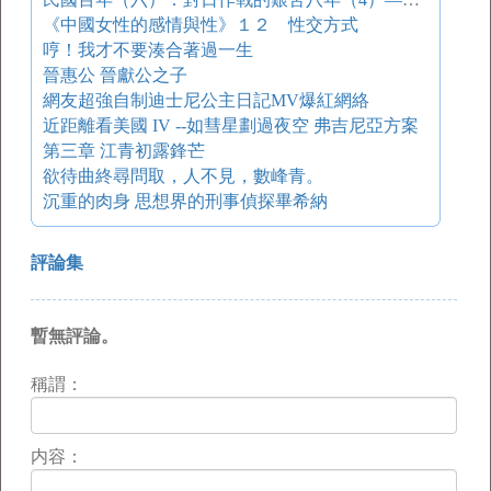
《中國女性的感情與性》１２ 性交方式
哼！我才不要湊合著過一生
晉惠公 晉獻公之子
網友超強自制迪士尼公主日記MV爆紅網絡
近距離看美國 IV --如彗星劃過夜空 弗吉尼亞方案
第三章 江青初露鋒芒
欲待曲終尋問取，人不見，數峰青。
沉重的肉身 思想界的刑事偵探畢希納
評論集
暫無評論。
稱謂：
内容：