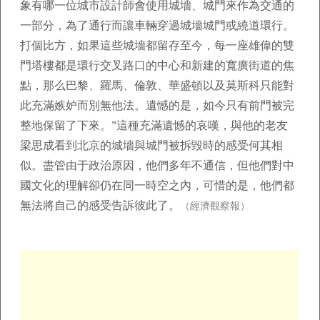
象有哪一位城市設計師會使用城墻、城門來作為交通的
一部分，為了通行而讓車輛穿過城墻城門或繞道環行。
打個比方，如果這些城墻都留存至今，每一座雄偉的雙
門塔樓都是環行交叉路口的中心和新建的寬廣街道的焦
點，那么巴黎、羅馬、倫敦、華盛頓以及莫斯科只能對
此充滿嫉妒而別無他法。遺憾的是，如今只有前門被完
整地保留了下來。”這種充滿遺憾的哀嘆，與他的老友
梁思成看到北京的城墻與城門被拆毀時的感受何其相
似。盡管由于政治原因，他們多年不通信，但他們對中
國文化的理解卻仍在同一時空之內，可惜的是，他們都
無法將自己的感受告訴彼此了。
（經濟觀察報）