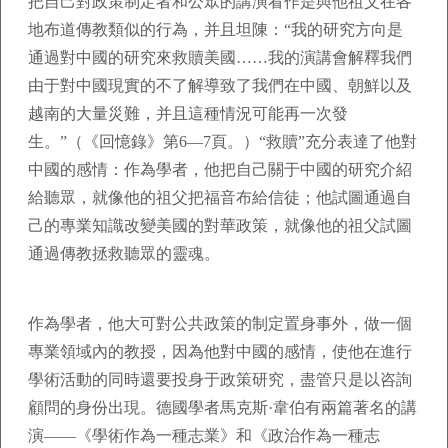
把自己對政策制定者和公眾的講演看作是與他祖父在各
地布道傳教類似的行為，并且坦陳：“我的研究方向是
通過對中國的研究來救贖美國……我的演講會解釋我們
由于對中國現實的不了解導致了我們在中國、朝鮮以及
越南的大量災難，并且這種情況可能再一次發
生。”（《回憶錄》第6—7頁。）“救贖”充分表達了他對
中國的感情：作為學者，他把自己關于中國的研究介紹
給聽眾，就像他的祖父把福音布給信徒；他試圖通過自
己的專業知識改變美國的對華政策，就像他的祖父試圖
通過傳教拯救聽眾的靈魂。
作為學者，他大可對公共政策的制定置身事外，做一個
專業領域內的教授，因為他對中國的感情，使他在進行
學術活動的同時還要投身于政策研究，盡管只是以咨詢
顧問的身份出現。德國學者馬克斯·韋伯有兩篇著名的講
演——《學術作為一種志業》和《政治作為一種志