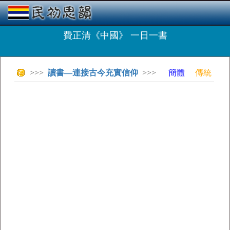
費正清《中國》 一日一書
>>>
讀書—連接古今充實信仰
>>>
簡體
傳統