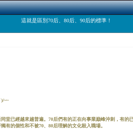
這就是區別70后、80后、90后的標準！
/~~
0后同堂已經越來越普遍。70后們有的正在向事業巔峰沖刺，有的
獨有的個性和不被70、80后理解的文化殺入職場。