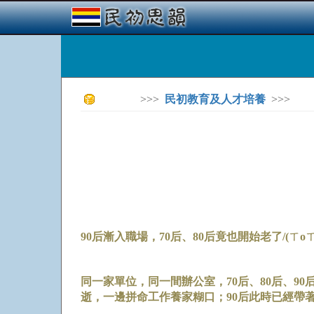
>>>
民初教育及人才培養
>>>
90后漸入職場，70后、80后竟也開始老了/(ㄒoㄒ)
同一家單位，同一間辦公室，70后、80后、9
逝，一邊拼命工作養家糊口；90后此時已經帶著