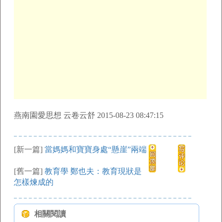
燕南園愛思想 云卷云舒 2015-08-23 08:47:15
[新一篇]
當媽媽和寶寶身處“懸崖”兩端
[舊一篇]
教育學 鄭也夫：教育現狀是
怎樣煉成的
相關閱讀