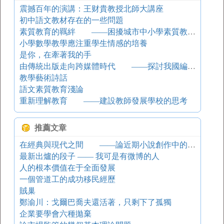
震撼百年的演講：王财貴教授北師大講座
初中語文教材存在的一些問題
素質教育的羈絆 ——困擾城市中小學素質教育的幾個因素
小學數學教學應注重學生情感的培養
是你，在牽著我的手
由傳統出版走向跨媒體時代 ——探討我國編輯出版學教育的發展之路
教學藝術詩話
語文素質教育淺論
重新理解教育 ——建設教師發展學校的思考
推薦文章
在經典與現代之間 ——論近期小說創作中的現實主義
最新出爐的段子 —— 我可是有微博的人
人的根本價值在于全面發展
一個管道工的成功移民經歷
賊巢
鄭渝川：戈爾巴喬夫還活著，只剩下了孤獨
企業要學會六種拋棄