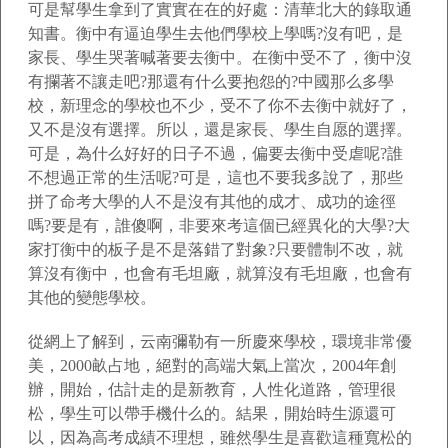
可是幫學生拿到了實實在在的好處：清華北大的錄取通
知書。衡中有逼迫學生去他們學校上學嗎?沒有吧，是
家長、學生哭著喊著要去衡中。在衡中受不了，衡中沒
有攔著不讓走吧?那還有什么要抱怨的?中國那么多學
校，新理念的學校也不少，受不了你不去衡中就好了，
又不是沒有選擇。所以，還是家長、學生自愿的選擇。
可是，為什么好好的日子不過，偏要去衡中受虐呢?誰
不想過正常的生活呢?可是，這也不要我多說了，那些
拼了命考大學的人不是沒有其他的成才、成功的途徑
嗎?要是有，誰傻啊，非要來考這個已經異化的大學?大
家打衡中的板子是不是落錯了對象?只要體制不改，就
算沒有衡中，也會有毛坦廠，就算沒有毛坦廠，也會有
其他的變態學校。
從網上了解到，云南彌勒有一所慶來學校，環境非常優
美，2000畝占地，絕對的高端大氣上當次，2004年創
辦，開始，估計走的是新教育，人性化道路，管理很
松，學生可以帶手機什么的。結果，開始時生源還可
以，因為高考成績不理想，雖然學生是喜歡這種寬松的