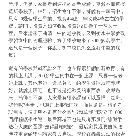
管理，但是，家長看到這樣的高考成績，當然不愿選擇
這所學校了。結果，招生逐年下滑，據說有一屆高中，
只有20幾個學生畢業。投資4.4億，年收費4萬左右的學
費，請問，投資方如何收回投資?校長換了一茬又一
茬。后來請來了曲靖一中的老校長，又到衡水中學參觀
學習衡中的管理經驗，終于學校迎來了3000多名學生。
這只是一個例子。你說，衡中校長怎么沒有牛氣的底
氣?
還有的學校我就不點名了。也在探索所謂的新教育，有
的搞上大課，200多學生集中在一起上課，只要一個老
師上課，其他老師一邊呆著去，給學生做課后輔導就
好。就說走班吧，也不過是把歐美的東西改一改搬過
來，搞得四不像。人家是有很多課程可以選擇，走班。
我們呢?再走，也還是上那幾門課，而且還是那樣的考
試制度，這走與不走有什么區別?就算我們設立了1000
門課程讓學生選，最后高考不也是只考那幾門?誰還敢
放心大膽的選課?走得亂糟糟的，最后家長還要自掏腰
包花重金給學生請家教去應試。學校在轟轟烈烈的探索