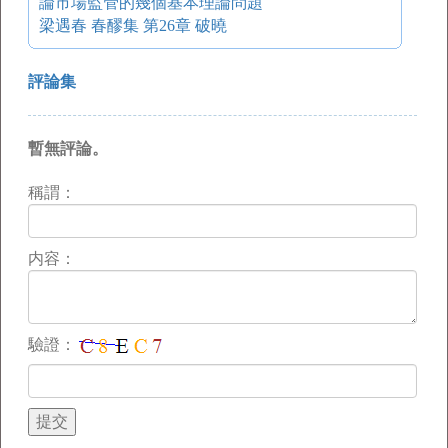
論市場監管的幾個基本理論問題
梁遇春 春醪集 第26章 破曉
評論集
暫無評論。
稱謂：
内容：
驗證：