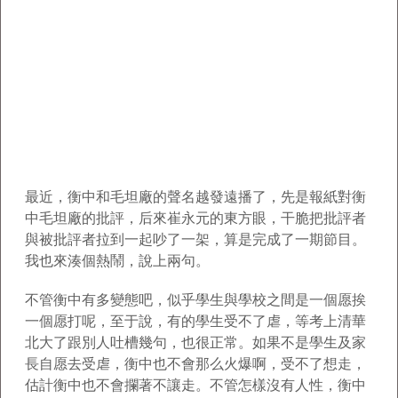
最近，衡中和毛坦廠的聲名越發遠播了，先是報紙對衡
中毛坦廠的批評，后來崔永元的東方眼，干脆把批評者
與被批評者拉到一起吵了一架，算是完成了一期節目。
我也來湊個熱鬧，說上兩句。
不管衡中有多變態吧，似乎學生與學校之間是一個愿挨
一個愿打呢，至于說，有的學生受不了虐，等考上清華
北大了跟別人吐槽幾句，也很正常。如果不是學生及家
長自愿去受虐，衡中也不會那么火爆啊，受不了想走，
估計衡中也不會攔著不讓走。不管怎樣沒有人性，衡中