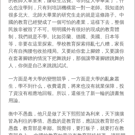
的教師大軍里來，賺取生活費。等到從大學畢業了，什
么也沒學到，只有到培訓機構當一對一老師。我知道的
很多北大、北師大畢業的研究生走的就是這條路子。中
國的教育已經變成了一個可怕的產業，這樣下去，整個
民族非被毀了不可。明明國外有很好的現成的教育體
制，我們就是不學。比如芬蘭、德國、美國、日本等
等，非要在這里探索。學校教育探索得亂七八糟，家長
只有自掏腰包收拾殘局。又要給你套上腳鐐，又要讓你
在套著腳鐐的情況下把舞跳好，那個讓帶著腳鐐跳舞的
人，你倒是自己來跳跳試試。
一方面是考大學的變態競爭，一方面是大學的亂象叢
生，學不到什么，收費還貴，將來也沒有就業保障，投
了資沒有相應地回報。所以，還催生了新一輪的讀書無
用論。
衡中不愚蠢，他只是做了天下熙熙皆為利來，天下攘攘
皆為利往的事情。愚蠢的是教育部，應該說教育部也不
愚蠢，教育部是卑鄙。我覺得，要打板子，就要打在教