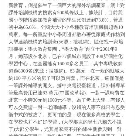
新教育，倒是催生了一個巨大的課外培訓產業，網上對
課外培訓機構的搜索有500萬條以上，據統計，目前我
國小學階段參加教育補習的學生比例達到73.8%，普通
初中為65.6%，全國大大小小各種教育培訓機構超過10
萬家。每一所重點中小學周邊都散布著從家庭式作坊到
大型連鎖機構的培訓班(來源：搜狐網)。隨便找一家培
訓機構：學大教育集團，“學大教育”創立于2001年9
月，總部設在北京，已在77個城市開設了408所個性化
學習中心，在全國擁有16000多名員工，其中專職教師
超過8000名(來源：搜狐網)。63 萬元，在一般的縣城大
約100 平方米的房子可以買兩套，而在北京，這僅僅是
一筆課外輔導的開支。據中央電視臺報道，課外輔導單
筆最高費用已達63 萬元(中國改革報)。一對一課時費在
北京一小時30元到1000元不等。為了考上大學，有錢人
可以交費請一對一老師輔導，沒錢的人家不就只有忍受
衡中式的被虐了。更可怕的是，現在很多高校的學生，
在學校也并不好好學習，(大學那塊的烏七八糟先不說
了)大部分學生，尤其是家境不好的學生側參與到一對一