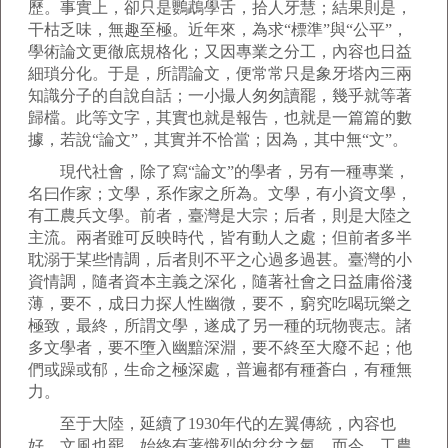
歷。事實上，卻只是鸚鵡學舌，拾人牙慧；結果則是，
干枯乏味，無趣至極。近年來，為求“標準”與“公平”，
學術論文更徹底規格化；又因專業之分工，內容也日益
細瑣分化。于是，所謂論文，便常常只是象牙塔內三兩
知識分子的自說自話；一小撮人匆匆讀罷，幾乎就等著
歸檔。此等文字，其實也就是報告，也就是一篇篇的數
據，若說“論文”，其實并不恰當；因為，其中無“文”。
現代社會，除了寫“論文”的學者，另有一種專業，
名曰作家；文學，系作家之所為。文學，有小資文學，
有工農兵文學。前者，臺灣是大宗；后者，則是大陸之
主流。兩者雖可反映時代，皆有動人之處；但前者多半
耽溺于某些情調，后者則不平之心過多過甚。臺灣的小
資情調，隨者資本主義之深化，隨著社會之日益庸俗淺
薄，要不，成日力探人性幽微，要不，窮究吃喝玩樂之
極致，最終，所謂文學，遂成了另一種的玩物喪志。諸
多文學者，要不墮入幽黯深淵，要不終至大廢不起；他
們或躁或郁，生命之極深處，普遍都有種蒼白，有種無
力。
至于大陸，延續了1930年代的左翼傳統，內容也
好，文風也罷，始終有著熾烈的忿忿之氣。而今，工農