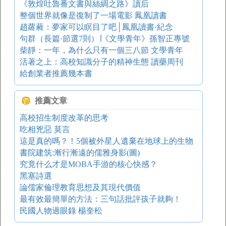
《敦煌吐魯番文書與絲綢之路》讀后
整個世界就像是復制了一場電影 鳳凰讀書
趙蘿蕤：夢家可以瞑目了吧│鳳凰讀書·紀念
句群（長篇·節選7則）∣《文學青年》孫智正專號
柴靜：一年，為什么只有一個三八節 文學青年
活著之上：高校知識分子的精神生態 讀藥周刊
給創業者推薦幾本書
推薦文章
高校招生制度改革的思考
吃相兇惡 莫言
這是真的嗎？！5個被外星人遺棄在地球上的生物
書院建筑:漸行漸遠的儒雅身影(圖)
究竟什么才是MOBA手游的核心快感？
黑塞詩選
論儒家倫理教育思想及其現代價值
最有效最簡單的方法：三句話批評孩子就夠！
民國人物過眼錄 楊奎松