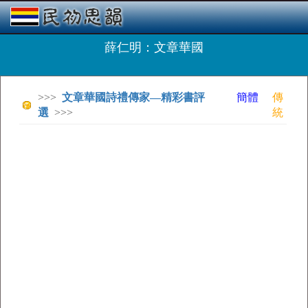
薛仁明：文章華國
>>>
文章華國詩禮傳家—精彩書評
簡體
傳
選
>>>
統