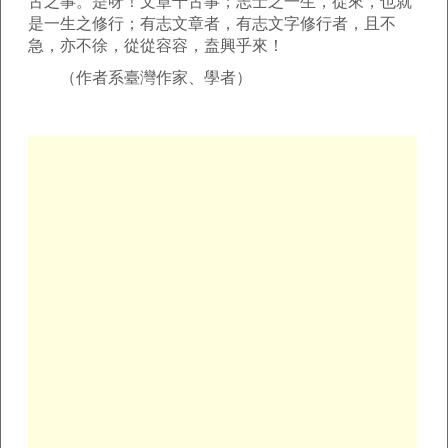
古之事。是呀！文章千古事；志士之一生，從來，也就
是一生之修行；有志文章者，有志文字修行者，且不
急，亦不徐，從從容容，盍興乎來！
（作者系臺灣作家、學者）