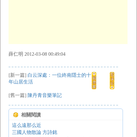
薛仁明 2012-03-08 00:49:04
[新一篇]
白云深處：一位終南隱士的十
年山居生活
[舊一篇]
陳丹青音樂筆記
相關閱讀
這么遠那么近
三國人物散論 方詩銘