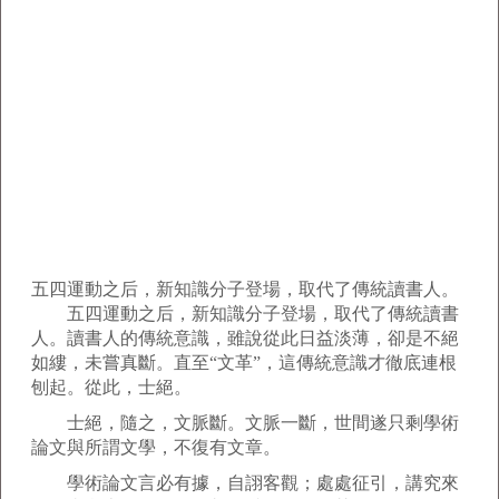
五四運動之后，新知識分子登場，取代了傳統讀書人。
五四運動之后，新知識分子登場，取代了傳統讀書
人。讀書人的傳統意識，雖說從此日益淡薄，卻是不絕
如縷，未嘗真斷。直至“文革”，這傳統意識才徹底連根
刨起。從此，士絕。
士絕，隨之，文脈斷。文脈一斷，世間遂只剩學術
論文與所謂文學，不復有文章。
學術論文言必有據，自詡客觀；處處征引，講究來