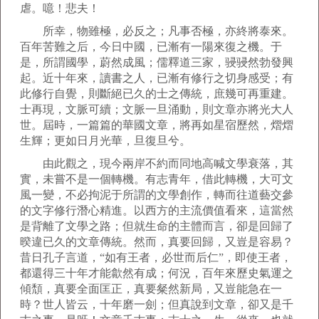
虐。噫！悲夫！
所幸，物雖極，必反之；凡事否極，亦終將泰來。
百年苦難之后，今日中國，已漸有一陽來復之機。于
是，所謂國學，蔚然成風；儒釋道三家，骎骎然勃發興
起。近十年來，讀書之人，已漸有修行之切身感受；有
此修行自覺，則斷絕已久的士之傳統，庶幾可再重建。
士再現，文脈可續；文脈一旦涌動，則文章亦將光大人
世。屆時，一篇篇的華國文章，將再如星宿歷然，熠熠
生輝；更如日月光華，旦復旦兮。
由此觀之，現今兩岸不約而同地高喊文學衰落，其
實，未嘗不是一個轉機。有志青年，借此轉機，大可文
風一變，不必拘泥于所謂的文學創作，轉而往道藝交參
的文字修行潛心精進。以西方的主流價值看來，這當然
是背離了文學之路；但就生命的主體而言，卻是回歸了
暌違已久的文章傳統。然而，真要回歸，又豈是容易？
昔日孔子言道，“如有王者，必世而后仁”，即使王者，
都還得三十年才能歙然有成；何況，百年來歷史氣運之
傾頹，真要全面匡正，真要粲然新局，又豈能急在一
時？世人皆云，十年磨一劍；但真說到文章，卻又是千