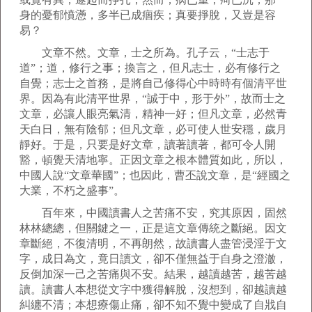
身的憂郁憤懣，多半已成痼疾；真要掙脫，又豈是容
易？
文章不然。文章，士之所為。孔子云，“士志于
道”；道，修行之事；換言之，但凡志士，必有修行之
自覺；志士之首務，是將自己修得心中時時有個清平世
界。因為有此清平世界，“誠于中，形于外”，故而士之
文章，必讓人眼亮氣清，精神一好；但凡文章，必然青
天白日，無有陰郁；但凡文章，必可使人世安穩，歲月
靜好。于是，只要是好文章，讀著讀著，都可令人開
豁，頓覺天清地寧。正因文章之根本體質如此，所以，
中國人說“文章華國”；也因此，曹丕說文章，是“經國之
大業，不朽之盛事”。
百年來，中國讀書人之苦痛不安，究其原因，固然
林林總總，但關鍵之一，正是這文章傳統之斷絕。因文
章斷絕，不復清明，不再朗然，故讀書人盡管浸淫于文
字，成日為文，竟日讀文，卻不僅無益于自身之澄澈，
反倒加深一己之苦痛與不安。結果，越讀越苦，越苦越
讀。讀書人本想從文字中獲得解脫，沒想到，卻越讀越
糾纏不清；本想療傷止痛，卻不知不覺中變成了自戕自