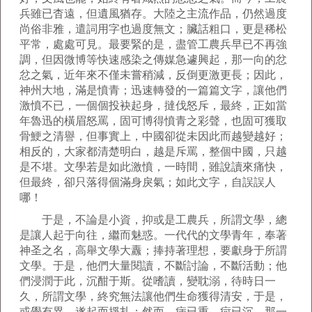
兵雖已杳遠，但遺風猶存。大陸之主流作品，仍然過度
尚俗非雅，遣詞用字也過度無文；臟話粗口，更是稀松
平常，處處可見。最要緊的是，盡管工農兵早已不再強
調，但因微博等快速感染之傳媒急遽興起，那一向的忿
忿之氣，近年來不僅未嘗稍減，反倒更激更長；因此，
神州大地，滿是憤青；迅速轉發的一篇篇文字，讓他們
激憤不已，一個個投袂起身，撻伐怒斥，最終，正如當
年魯迅的橫眉怒罵，固可博得憤青之彩聲，也固可獲取
骨鯁之清譽，但事實上，中國卻從未因此而越變越好；
相反的，大家都清楚明白，越是斥罵，整個中國，只越
是不堪。文學若是如此激憤，一時間，雖說讀來痛快，
但最終，卻只落得個滿身戾氣；如此文字，自誤誤人
哪！
于是，不論是小資，抑或是工農兵，所謂文學，總
是讓人起于向往，繼而魅惑。一代代的文學青年，奉著
神圣之名，高舉文學大纛；捧持著理想，要獻身于所謂
文學。于是，他們大量閱讀，不斷討論，不斷活動；他
們浸潤于此，沉酣于斯。從嗜讀，變耽溺，待時日一
久，所謂文學，終究無法讓他們生命獲得清安，于是，
或覺有異，遂起而掙扎；然而，病已重，疴已沉，那一