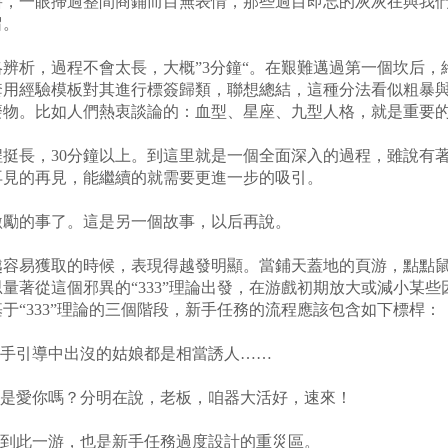
書，一眼掃過整間商鋪而目無表情，那些過目即忘的灰灰在與我
留。
析，過程不會太長，大概”3分鐘“。在艱難邁過第一個坎后，
套用經驗模板對其進行標簽歸類，聯想總結，這種分法看似粗暴
廢物。比如人們熱衷談論的：血型、星座、九型人格，就是重要
長，30分鐘以上。到這里就是一個全面深入的過程，雖說有著
再見的再見，能繼續的就需要更進一步的吸引。
勵的事了。這是另一個故事，以后再說。
易獲取的時候，表現得越發明顯。當鋪天蓋地的頁游，點點鼠
量著從這個邪異的“333”理論出發，在游戲初期放大或減小某
于“333”理論的三個階段，新手任務的流程應該包含如下標桿：
手引導中出沒的姑娘都是相當誘人……
是愛你嗎？分明在說，老板，咱器大活好，速來！
到此一游，也是新手任務過度設計的重災區。