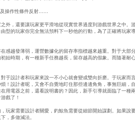
及操作性條件反射……
外，還要讓玩家更平滑地從現實世界過度到游戲世界之中。游
自由型的玩家你完全無法預料下一秒他的行動，為了正確將玩家
感越發薄弱，運營數據化的留存率指標越來越重。對于大部分
的初始時期，有一種新手任務越長，留存越高的假象。而隨著耐
于設計者和玩家來說一不小心就會變成雙向折磨。于玩家而言
神煩！設計者呢，又會不自覺地盯住那些邊邊角角，事無巨細，
誰在用電器之前，還看說明書的？因此，新手引導就面臨了一種
計游戲了！
玩家需要設計者關愛，釣鯨魚需要從細節開始謀劃。如果說要
況下，多做減法。