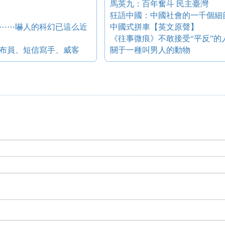
馬英九：百年奮斗 民主臺灣
狂語中國：中國社會的一千個細
片⋯⋯嚇人的科幻已這么近
中國式拼車【英文原聲】
《往事微痕》不敢接受“平反”的人
布員、短信寫手、威客
關于一種叫男人的動物