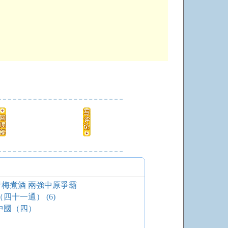
青梅煮酒 兩強中原爭霸
四十一通） (6)
中國（四）