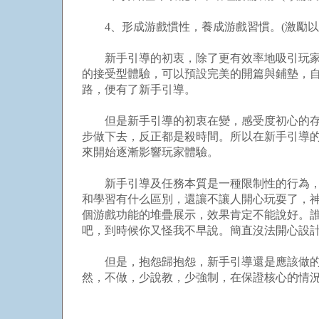
4、形成游戲慣性，養成游戲習慣。(激勵以
新手引導的初衷，除了更有效率地吸引玩家之
的接受型體驗，可以預設完美的開篇與鋪墊，
路，便有了新手引導。
但是新手引導的初衷在變，感受度初心的存在
步做下去，反正都是殺時間。所以在新手引導
來開始逐漸影響玩家體驗。
新手引導及任務本質是一種限制性的行為，對
和學習有什么區別，還讓不讓人開心玩耍了，
個游戲功能的堆疊展示，效果肯定不能說好。
吧，到時候你又怪我不早說。簡直沒法開心設
但是，抱怨歸抱怨，新手引導還是應該做的，
然，不做，少說教，少強制，在保證核心的情