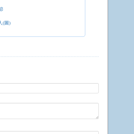
節
(圖)