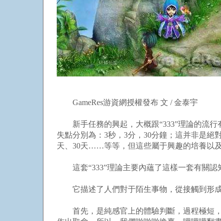
GameRes游資網授權發布 文 / 金泰宇
新手任務的興起，大概跟“333”理論的流行
失點分別為：3秒，3分，30分鐘；這并非是
天、30天……等等，但這些屬于興趣的培養以
這套“333”理論主要內蘊了這樣一套有關認知
它描述了人們對于陌生事物，從接觸到形成
首先，是純感官上的體驗判斷，過程極短，不超