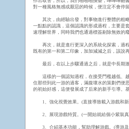
作出取舍，所以，我們啪啪啪換臺，嘩嘩嘩翻
對一種風格無感或厭惡的時候，便注定不會停
其次，由經驗出發，對事物進行整體的粗略辨
一點點的認識，這個認識的形成過程，主要是
速理解世界，同時我們也通過標簽剔除無效的
再次，就是進行更深入的系統化探索，過程挺
既有的第一和第二印象，加加減減之后，該說
最后，在以上步驟通過之后，就是中長期激
這樣的一個認知過程，在接受門檻越低、越容
住那些到此一游的過客，滿腹壞水的策劃們便思
的初始好感，這便發展成了后來的新手引導。基
1、強化視覺效果。(直接導致載入游戲和新
2、展現游戲特質。(一開始就給個小紫裝真
3、介紹基本功能，幫助理解游戲。(導游及