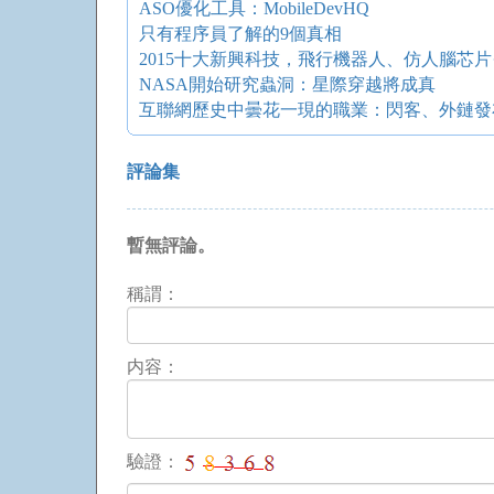
ASO優化工具：MobileDevHQ
只有程序員了解的9個真相
2015十大新興科技，飛行機器人、仿人腦芯
NASA開始研究蟲洞：星際穿越將成真
互聯網歷史中曇花一現的職業：閃客、外鏈發
評論集
暫無評論。
稱謂：
内容：
驗證：