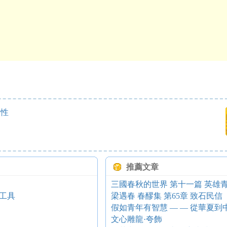
衡性
推薦文章
三國春秋的世界 第十一篇 英雄
工具
梁遇春 春醪集 第65章 致石民信（
假如青年有智慧 — — 從華夏到
文心雕龍·夸飾