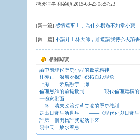
槽邊往事 和菜頭 2015-08-23 08:57:23
[新一篇]
感情這事上，為什么楊過不如韋小寶
[舊一篇]
不讓拜王林大師，難道讓我特么去讀書嗎
相關閱讀
論中國現代歷史小說的啟蒙精神
杜導正：深層次探討鄧拓自殺現象
上海——矛盾融于一灘
倫理思維的前提批判 ——現代倫理建構的
一碗家鄉面
丁咚：清末政治改革失敗的歷史教訓
走出日常生活世界 ——《現代化與日常生
誰第一個開槍誰就能活下來
易中天：放水養魚