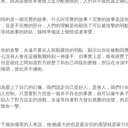
出來。因為這個世界整體上是冷酷無情的，人們并不彼此真正關
待的是一個完整的故事。什么叫完整的故事？完整的故事是說你
分，這是不完整的部分，人們的理解是你顯現了可以被攻擊的弱
在等待故事的終結，隨時準備送上惋惜或者掌聲。
對你的攻擊，永遠不要在人前顯露你的弱點，顯示出你在被動回
什么沒有人會在這種艱難時刻一伸援手。但事實上是，唯有經歷
，但是彼此之間知道對方經歷了和自己同樣的磨難，所以在冷漠
默喝酒，彼此并不擁抱。
因為愛上了自己的幻像。我們認定自己是好人，是善人，我們行
的人控制。只需要對方捏造一個并不存在的事實，就可以像牛鼻
是陷入了對方設定的游戲，永遠等待著對方發出挑釁的信號，然
有致命一擊。
于施加傷害的人來說，他/她最大的也是最迫切的愿望就是吸引