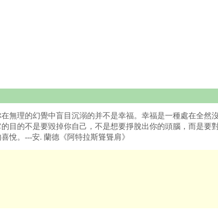
你在無理的幻覺中盲目沉溺的并不是幸福。幸福是一種處在全然
它的目的不是要毀掉你自己，不是想要掙脫出你的頭腦，而是要
悅。---安. 蘭德《阿特拉斯聳聳肩》