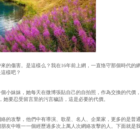
的傷害。是這樣么？我在16年前上網，一直恪守那個時代的網絡
是這樣吧？
個小妹妹，她每天在微博張貼自己的自拍照，作為交換的代價，她
時，她要忍受留言里的污言穢語，這是必要的代價。
網絡的攻擊，他們中有導演、歌星、名人、企業家，更多的是普
們朋友中唯一一個經歷過多次上萬人次網絡攻擊的人。下面就是