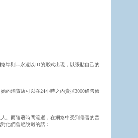
準則---永遠以ID的形式出現，以張貼自己的
的淘寶店可以在24小時之內賣掉3000條售價
通人。而隨著時間流逝，在網絡中受到傷害的普
我對他們曾經說過的話：