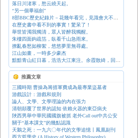
落日川渚寒，愁云繞天起。
“另一個畢福劍”
8部BBC歷史紀錄片－花幾年看完，見識會大不一樣
在歷史書中看不到的事實！驚呆了！
舉世皆濁我獨清，眾人皆醉我獨醒。
朱樓四面鉤疏箔，臥看千山急雨來。
撩亂春愁如柳絮，悠悠夢里無尋處。
江山如畫，一時多少豪杰
黯黯青山紅日暮，浩浩大江東注。余霞散綺，回向煙波路。
推薦文章
三國時期 曹操為籌措軍費成為最專業盜墓者
游戲設計：游戲和規則
論人、文學、文學理論的內在張力
清朝顛覆了世界的認知 依賴火器的東亞病夫
陜西男舉中華民國國旗被抓 老外Call out中共公安
關于“基本課文”的幾點認識
天鵝之死：一九六〇年代的文學追憶丨鳳凰副刊
西方哲學史 (A History of Western Philosophy)