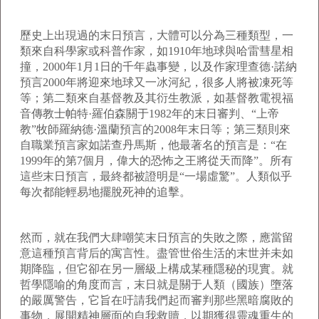
歷史上出現過的末日預言，大體可以分為三種類型，一
類來自科學家或科普作家，如1910年地球與哈雷彗星相
撞，2000年1月1日的千年蟲事變，以及作家理查德·諾納
預言2000年將迎來地球又一冰河紀，很多人將被凍死等
等；第二類來自基督教及其衍生教派，如基督教電視福
音傳教士帕特·羅伯森關于1982年的末日審判、“上帝
教”牧師羅納德·溫蘭預言的2008年末日等；第三類則來
自職業預言家如諾查丹馬斯，他最著名的預言是：“在
1999年的第7個月，偉大的恐怖之王將從天而降”。所有
這些末日預言，最終都被證明是“一場虛驚”。人類似乎
每次都能輕易地擺脫死神的追擊。
然而，就在我們大肆嘲笑末日預言的失敗之際，應當留
意這種預言背后的寓言性。盡管世俗生活的末世并未如
期降臨，但它卻在另一層級上構成某種隱秘的現實。就
哲學隱喻的角度而言，末日就是關于人類（國族）墮落
的嚴厲警告，它旨在吁請我們起而審判那些黑暗腐敗的
事物，展開精神層面的自我救贖，以期獲得靈魂重生的