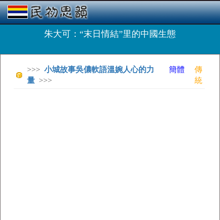
朱大可：“末日情結”里的中國生態
>>>
小城故事吳儂軟語溫婉人心的力
簡體
傳
量
>>>
統