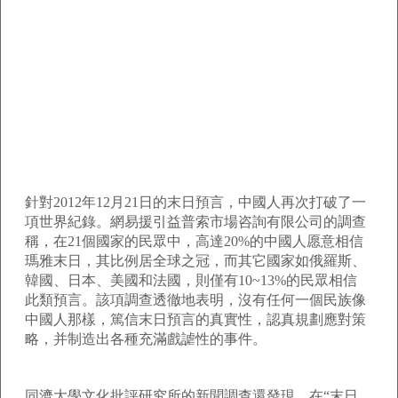
針對2012年12月21日的末日預言，中國人再次打破了一
項世界紀錄。網易援引益普索市場咨詢有限公司的調查
稱，在21個國家的民眾中，高達20%的中國人愿意相信
瑪雅末日，其比例居全球之冠，而其它國家如俄羅斯、
韓國、日本、美國和法國，則僅有10~13%的民眾相信
此類預言。該項調查透徹地表明，沒有任何一個民族像
中國人那樣，篤信末日預言的真實性，認真規劃應對策
略，并制造出各種充滿戲謔性的事件。
同濟大學文化批評研究所的新聞調查還發現，在“末日