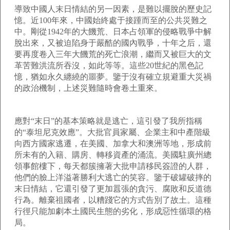
導致中國人末日情結的另一因素，是難以擺脫的歷史記
憶。近100年來，中國始終處于接踵而至的公共災難之
中。剛從1942年的大饑荒、日本占領軍的侵略戰爭中解
脫出來，又被迫陷身于嚴酷的國內戰爭，十年之后，還
要再度卷入三年大饑荒的死亡浪潮，繼而又被巨大的文
革苦難洪流所吞沒，如此等等。這些20世紀的黑色記
憶，猶如永久纏繞的噩夢。鑒于沒有確立規避重大災禍
的政治機制，上述災難隨時會卷土重來。
應對“末日”的基本策略就是逃亡，這引發了我所指稱
的“泰坦尼克效應”。大批官員家屬、企業主和中產階級
向西方國家逃遷，在美國、加拿大和澳洲等地，形成前
所未有的入籍、購房、轉移資產的涌流。美國駐廣州總
領事館樓下，每天都簇擁著大批申請移民簽證的人群，
他們的臉上洋溢著勝利大逃亡的笑容。鑒于破罐破摔的
末日情結，它還引發了更加囂張的貪污、腐敗和反道德
行為。離棄祖國者，以糟踐它的方式告別了故土。這種
行徑只能加劇本土國民生態的劣化，形成惡性循環的格
局。