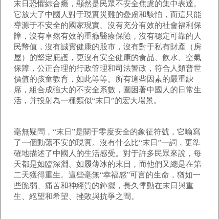
末日恐懼綜合癥，顯然是民眾不安全焦慮的集中表達。
它放大了中國人對于現實災難的憂慮和駭怕，而這只能
導源于不安全的國家現實。沒有充分有效的社會福利保
障，沒有卓然有效的重癥醫療保險，沒有穩定可靠的人
民幣值，沒有誠實健康的股市，沒有對于私有財產（房
屋）的堅定庇護，更沒有安全健康的食品、飲水、空氣
保障，公正合理的行政管理和司法警政，符合人類普世
價值的孩童教育，如此等等。所有這些因素的嚴重缺
席，組合成強大的不安全系數，圍困著中國人的日常生
活，并投射為一種類似“末日”的宏大場景。
毫無疑問，“末日”是關于零度安全的象征符號，它喻寫
了一個動蕩不安的現實。沒有什么比“末日”一詞，更準
確地描述了中國人的生活感受。對于許多民眾來說，每
天都是如臨深淵、如履薄冰的末日，而他們又總是在第
二天獲得重生。這些毫無“幸福感”可言的生命，猶如一
些脆弱、痛苦和神經質的鐘擺，長久悸動在末日與重
生、絕望和希望、挫敗與抗爭之間。