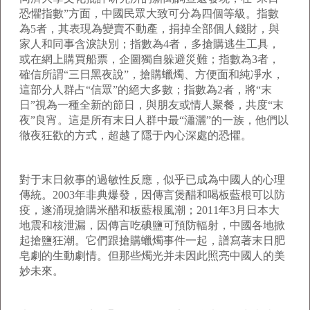
恐懼指數”方面，中國民眾大致可分為四個等級。指數
為5者，其表現為變賣不動產，捐掉全部個人錢財，與
家人和同事含淚訣別；指數為4者，多搶購逃生工具，
或在網上購買船票，企圖獨自躲避災難；指數為3者，
確信所謂“三日黑夜說”，搶購蠟燭、方便面和純凈水，
這部分人群占“信眾”的絕大多數；指數為2者，將“末
日”視為一種全新的節日，與朋友或情人聚餐，共度“末
夜”良宵。這是所有末日人群中最“瀟灑”的一族，他們以
徹夜狂歡的方式，超越了隱于內心深處的恐懼。
對于末日敘事的過敏性反應，似乎已成為中國人的心理
傳統。2003年非典爆發，因傳言煲醋和喝板藍根可以防
疫，遂涌現搶購米醋和板藍根風潮；2011年3月日本大
地震和核泄漏，因傳言吃碘鹽可預防輻射，中國各地掀
起搶鹽狂潮。它們跟搶購蠟燭事件一起，譜寫著末日肥
皂劇的生動劇情。但那些燭光并未因此照亮中國人的美
妙未來。