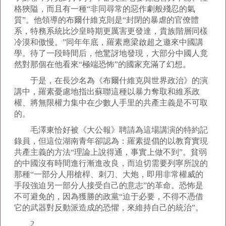
格狹隘，而且有一種“非同尋常的惡作劇般殘忍的氣
質”。他領導的布爾什維克則是“封閉的暴虐的官僚體
系，特務系統比沙皇時期更厲害更發達，貴族階層同樣
冷漠和傲慢。”同年年底，羅素應梁啟超之邀來中國講
學。待了一段時間后，他驚訝地發現，大部分中國人竟
然對那個在他看來“極端恐怖”的國家充滿了幻想。
于是，在長沙名為《布爾什維克與世界政治》的演
講中，羅素憂慮地指出蘇聯這種以暴力奪取和維系政
權、將無限權力集中在少數人手里的共產主義是不可取
的。
毛澤東恰好被《大公報》聘請為這場講演的特約記
錄員，但這位湖南青年卻認為：羅素提倡的以教育實現
共產主義的方法“理論上說得通，事實上做不到”。貧弱
的中國沒有時間進行漸進改良，而迫切需要列寧所說的
那種“一部分人用槍桿、刺刀、大炮，即用非常權威的
手段強迫另一部分人接受自己的意志”的革命。恐怖是
不可避免的，因為獲勝的政黨“迫于必要，不得不憑借
它的武器對反動派造成的恐懼，來維持自己的統治”。
2