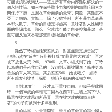
可能被鎮壓或淘汰——這是所有革命內部難以解決的一
個永恒悖論。如何在保持戰斗力和控制內部黑暗因素之
間保持平衡，是擺在革命面前的最棘手問題，其難度不
亞于走鋼絲。實際上，除了少數特例，所有暴力革命基
本都失敗了。革命的目標定得越高，意味著對人性幽暗
面的警惕越低，那么，它就越可能走向失控和暴虐，甚
至可能反過來吞噬那些目標純潔的革命者。
5
雖然丁玲經過延安整風后，對黨無疑更加忠誠了，
但她仍然在“反右” 時期被打成“文藝界的大右派”，再次
被下放北大荒12年。1970年，文革小組找到了她，丁玲
以為他們是來救自己的，沒想到反而被關進了條件更為
惡劣的單人牢房里。其后整整5年，她被毆打、虐待，
所有親友都被禁止探監，她陷入徹底的孤獨之中。
直到1978年，丁玲才真正重獲自由。但幾乎與此同
時，一個30歲的年輕電工因為在西單民主墻上寫下“人
民還在被封建思想所愚弄，還在被封建的枷鎖束縛
著”的句子而被判十多年重刑。
書的結尾，史景遷問道，漫長的革命真的讓中國人