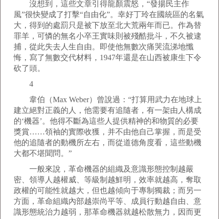
沒想到，這些文章引得龍顏震怒，“發揚民主作
風”很快變成了打擊“自由化”。幸好丁玲在國統區的名氣
大，得到的處罰只是被下放至北大荒兩年而已。作為替
罪羊，可憐的無名小卒王實味則被殘酷批斗，不久被逮
捕，從此失去人生自由。即使他無數次痛哭流涕地懺
悔，寫了無數交代材料，1947年還是在山西被康生下令
砍了頭。
4
韋伯（Max Weber）曾說過：“打算用武力在地球上
建立絕對正義的人，他需要有追隨者，有一架由人構成
的‘機器’。他得不斷為這些人提供精神的和物質的必要
獎賞……領袖的實際收獲，并不由他自己掌握，而是受
他的追隨者的動機所左右，而從道德角度看，這些動機
大都不堪聞問。”
一般來說，革命機器的組織及意識形態控制越嚴
密、領導人越權威、等級制越鮮明，效率就越高，奪取
政權的可能性就越大，但也越傾向于專制獨裁；而另一
方面，革命組織內部越崇尚平等、成員行動越自由、意
識形態統治力越弱，那革命機器就越松散無力，因而更