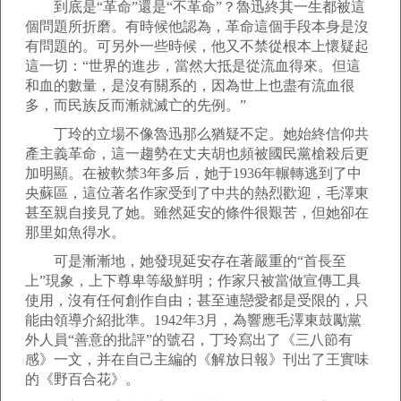
到底是“革命”還是“不革命”？魯迅終其一生都被這
個問題所折磨。有時候他認為，革命這個手段本身是沒
有問題的。可另外一些時候，他又不禁從根本上懷疑起
這一切：“世界的進步，當然大抵是從流血得來。但這
和血的數量，是沒有關系的，因為世上也盡有流血很
多，而民族反而漸就滅亡的先例。”
丁玲的立場不像魯迅那么猶疑不定。她始終信仰共
產主義革命，這一趨勢在丈夫胡也頻被國民黨槍殺后更
加明顯。在被軟禁3年多后，她于1936年輾轉逃到了中
央蘇區，這位著名作家受到了中共的熱烈歡迎，毛澤東
甚至親自接見了她。雖然延安的條件很艱苦，但她卻在
那里如魚得水。
可是漸漸地，她發現延安存在著嚴重的“首長至
上”現象，上下尊卑等級鮮明；作家只被當做宣傳工具
使用，沒有任何創作自由；甚至連戀愛都是受限的，只
能由領導介紹批準。1942年3月，為響應毛澤東鼓勵黨
外人員“善意的批評”的號召，丁玲寫出了《三八節有
感》一文，并在自己主編的《解放日報》刊出了王實味
的《野百合花》。