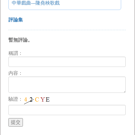
中華戲曲---隆堯秧歌戲
評論集
暫無評論。
稱謂：
内容：
驗證：