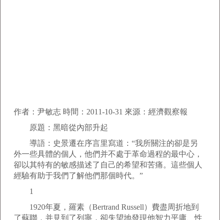
作者：尹敏志 時間：2011-10-31 來源：經濟觀察報
原題：黑暗從內部升起
導語：史景遷在序言里寫道：“我所關注的卻是另
外一些具體的個人，他們并不處于革命過程的最中心，
卻以其特有的敏感描述了自己的希望和苦痛。這些個人
經驗有助于我們了解他們那個時代。”
1
1920年夏，羅素（Bertrand Russell）費盡周折地到
了蘇聯，并見到了列寧，卻失望地發現他智力平庸、性