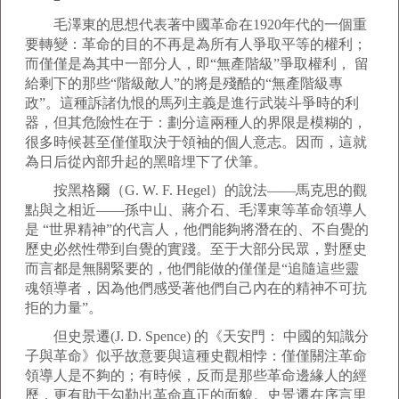
毛澤東的思想代表著中國革命在1920年代的一個重
要轉變：革命的目的不再是為所有人爭取平等的權利；
而僅僅是為其中一部分人，即“無產階級”爭取權利， 留
給剩下的那些“階級敵人”的將是殘酷的“無產階級專
政”。這種訴諸仇恨的馬列主義是進行武裝斗爭時的利
器，但其危險性在于：劃分這兩種人的界限是模糊的，
很多時候甚至僅僅取決于領袖的個人意志。因而，這就
為日后從內部升起的黑暗埋下了伏筆。
按黑格爾（G. W. F. Hegel）的說法——馬克思的觀
點與之相近——孫中山、蔣介石、毛澤東等革命領導人
是 “世界精神”的代言人，他們能夠將潛在的、不自覺的
歷史必然性帶到自覺的實踐。至于大部分民眾，對歷史
而言都是無關緊要的，他們能做的僅僅是“追隨這些靈
魂領導者，因為他們感受著他們自己內在的精神不可抗
拒的力量”。
但史景遷(J. D. Spence) 的《天安門： 中國的知識分
子與革命》似乎故意要與這種史觀相悖：僅僅關注革命
領導人是不夠的；有時候，反而是那些革命邊緣人的經
歷，更有助于勾勒出革命真正的面貌。史景遷在序言里