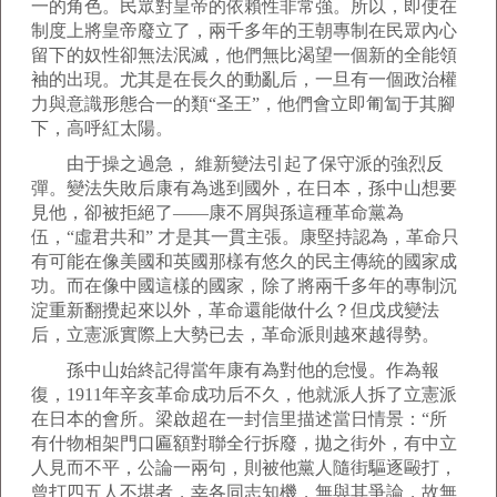
一的角色。民眾對皇帝的依賴性非常強。所以，即使在
制度上將皇帝廢立了，兩千多年的王朝專制在民眾內心
留下的奴性卻無法泯滅，他們無比渴望一個新的全能領
袖的出現。尤其是在長久的動亂后，一旦有一個政治權
力與意識形態合一的類“圣王”，他們會立即匍匐于其腳
下，高呼紅太陽。
由于操之過急， 維新變法引起了保守派的強烈反
彈。變法失敗后康有為逃到國外，在日本，孫中山想要
見他，卻被拒絕了——康不屑與孫這種革命黨為
伍，“虛君共和” 才是其一貫主張。康堅持認為，革命只
有可能在像美國和英國那樣有悠久的民主傳統的國家成
功。而在像中國這樣的國家，除了將兩千多年的專制沉
淀重新翻攪起來以外，革命還能做什么？但戊戌變法
后，立憲派實際上大勢已去，革命派則越來越得勢。
孫中山始終記得當年康有為對他的怠慢。作為報
復，1911年辛亥革命成功后不久，他就派人拆了立憲派
在日本的會所。梁啟超在一封信里描述當日情景：“所
有什物相架門口匾額對聯全行拆廢，拋之街外，有中立
人見而不平，公論一兩句，則被他黨人隨街驅逐毆打，
曾打四五人不堪者，幸各同志知機，無與其爭論，故無