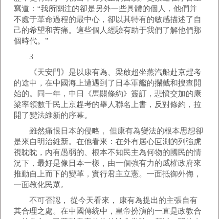
寫道：“我所關注的卻是另外一些具體的個人，他們并
不處于革命過程的最中心，卻以其特有的敏感描述了自
己的希望和苦痛。這些個人經驗有助于我們了解他們那
個時代。”
3
《天安門》是以康有為、梁啟超坐蒸汽船赴京趕考
的途中，在中國海上遭遇到了日本軍艦的攔截和搜查開
始的。同一年，中日《馬關條約》簽訂，悲憤交加的康
梁率領數千民上京趕考的舉人聯名上書，反對條約，拉
開了變法維新的序幕。
雖然痛恨日本的侵略， 但康有為變法的根本思想卻
是來自明治維新。在他看來：在外有居心叵測的列強虎
視眈眈，內有愚弱的、根本不知民主為何物的國民的情
況下，最好是像日本一樣，由一個強有力的威權政府來
推動自上而下的變革，實行君主立憲。一面抵御外侮，
一面教化民眾。
不可否認， 從今天看來， 康有為提出的主張自有
其合理之處。在中國傳統中，皇帝扮演的一直是政教合