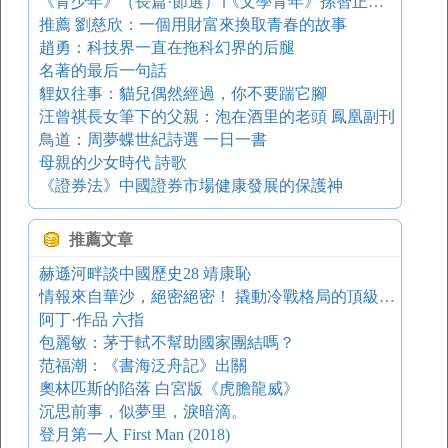
《青少年》（長篇·節選）∣《文學青年》孫智正專號
推薦 劉慈欣：一個用財富來換取青春的故事
趙勇：科技界一直在拖科幻界的后腿
名著的最后一句話
貍奴往事：貓兒偶然經過，你不要踹它腳
汪曾祺長女筆下的父親：泡在酒里的老頭 鳳凰副刊
鳥道：周夢蝶世紀詩選 一日一書
母親的少女時代 詩歌
《證券法》中國證券市場健康發展的保護神
推薦文章
赫遜河畔談中國歷史28 靖康恥
情報來自華沙，絕密絕密！ 撬動冷戰格局的頂級間諜庫克林斯基
阿丁·作品 六指
包麗敏：茅于軾不幫助國家團結嗎？
范福潮：《書海泛舟記》出關
奧林匹斯的陷落 白宮版《虎膽龍威》
沉思前事，似夢里，淚暗滴。
登月第一人 First Man (2018)