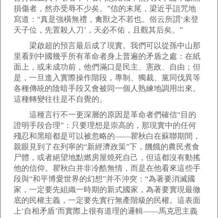
損傷者，然亦受辱不少矣。”信的末尾，梁近乎詛咒地
寫道：“真是強橫無禮，禽獸之不若也。俗云所謂‘未登
天子位，先置殺人刀’，天必不佑，且觀其后矣。”
梁啟超的預言最后成了現實。我們可以從孫中山那
里看到中國幾乎所有革命者身上普遍的矛盾之處：在紙
面上，或未成功前，他們滿口是民主、憲政、自由；但
是，一旦進入實際操作階段，專制、獨裁、黨同伐異等
各種傳統的陰暗手段又會被同一個人熟練地調用出來。
這種轉變往往是不自覺的。
這種言行不一更深層的原因是革命者們確信“目的
證明手段合理”：只要理想是崇高的，那現實中的任何
殘忍和黑暗都是可以被忽略的——瞿秋白在蘇聯期間，
親眼見到了在列寧的“新經濟政策”下，饑餓的農民煮食
尸體，或者絕望地點燃房屋燒死自己，但這都沒有動搖
他的信仰。瞿秋白并非冷酷無情，而是在他看來這些手
段與“和平博愛世界的幻想”并不沖突：“為著要消滅國
家，一定要先組織一時期的新式國家，為著要實現最徹
底的民權主義，一定要先實行無產階級的民權。這表面
上‘自相矛盾’而實際上很有道理的邏輯——馬克思主義