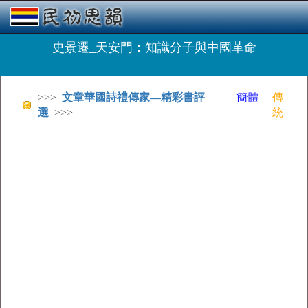
史景遷_天安門：知識分子與中國革命
>>>
文章華國詩禮傳家—精彩書評
簡體
傳
選
>>>
統