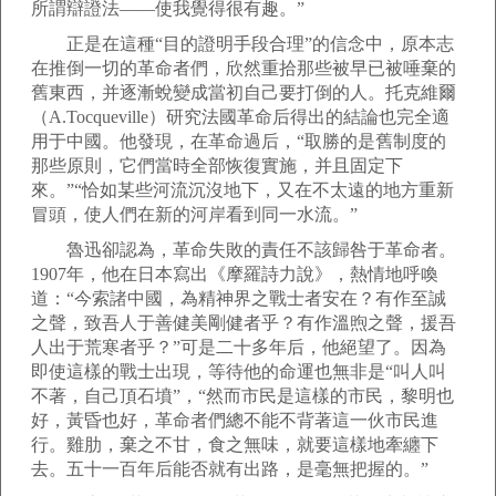
所謂辯證法——使我覺得很有趣。”
正是在這種“目的證明手段合理”的信念中，原本志
在推倒一切的革命者們，欣然重拾那些被早已被唾棄的
舊東西，并逐漸蛻變成當初自己要打倒的人。托克維爾
（A.Tocqueville）研究法國革命后得出的結論也完全適
用于中國。他發現，在革命過后，“取勝的是舊制度的
那些原則，它們當時全部恢復實施，并且固定下
來。”“恰如某些河流沉沒地下，又在不太遠的地方重新
冒頭，使人們在新的河岸看到同一水流。”
魯迅卻認為，革命失敗的責任不該歸咎于革命者。
1907年，他在日本寫出《摩羅詩力說》，熱情地呼喚
道：“今索諸中國，為精神界之戰士者安在？有作至誠
之聲，致吾人于善健美剛健者乎？有作溫煦之聲，援吾
人出于荒寒者乎？”可是二十多年后，他絕望了。因為
即使這樣的戰士出現，等待他的命運也無非是“叫人叫
不著，自己頂石墳”，“然而市民是這樣的市民，黎明也
好，黃昏也好，革命者們總不能不背著這一伙市民進
行。雞肋，棄之不甘，食之無味，就要這樣地牽纏下
去。五十一百年后能否就有出路，是毫無把握的。”